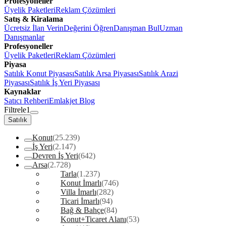
Profesyoneller
Üyelik Paketleri
Reklam Çözümleri
Satış & Kiralama
Ücretsiz İlan Verin
Değerini Öğren
Danışman Bul
Uzman
Danışmanlar
Profesyoneller
Üyelik Paketleri
Reklam Çözümleri
Piyasa
Satılık Konut Piyasası
Satılık Arsa Piyasası
Satılık Arazi
Piyasası
Satılık İş Yeri Piyasası
Kaynaklar
Satıcı Rehberi
Emlakjet Blog
Filtrele
1
Satılık
Konut
(25.239)
İş Yeri
(2.147)
Devren İş Yeri
(642)
Arsa
(2.728)
Tarla
(1.237)
Konut İmarlı
(746)
Villa İmarlı
(282)
Ticari İmarlı
(94)
Bağ & Bahçe
(84)
Konut+Ticaret Alanı
(53)