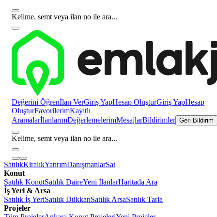
Kelime, semt veya ilan no ile ara...
Değerini Öğren
İlan Ver
Giriş Yap
Hesap Oluştur
Giriş Yap
Hesap
Oluştur
Favorilerim
Kayıtlı
Aramalar
İlanlarım
Değerlemelerim
Mesajlar
Bildirimler
Geri Bildirim
Kelime, semt veya ilan no ile ara...
Satılık
Kiralık
Yatırım
Danışmanlar
Sat
Konut
Satılık Konut
Satılık Daire
Yeni İlanlar
Haritada Ara
İş Yeri & Arsa
Satılık İş Yeri
Satılık Dükkan
Satılık Arsa
Satılık Tarla
Projeler
Tüm Projeler
Ankara Konut Projeleri
Yeni Projeler