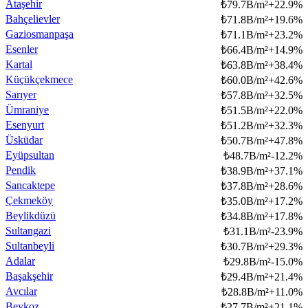
Ataşehir
₺
79.7B/m²
+
22.9
%
Bahçelievler
₺
71.8B/m²
+
19.6
%
Gaziosmanpaşa
₺
71.1B/m²
+
23.2
%
Esenler
₺
66.4B/m²
+
14.9
%
Kartal
₺
63.8B/m²
+
38.4
%
Küçükçekmece
₺
60.0B/m²
+
42.6
%
Sarıyer
₺
57.8B/m²
+
32.5
%
Ümraniye
₺
51.5B/m²
+
22.0
%
Esenyurt
₺
51.2B/m²
+
32.3
%
Üsküdar
₺
50.7B/m²
+
47.8
%
Eyüpsultan
₺
48.7B/m²
-12.2
%
Pendik
₺
38.9B/m²
+
37.1
%
Sancaktepe
₺
37.8B/m²
+
28.6
%
Çekmeköy
₺
35.0B/m²
+
17.2
%
Beylikdüzü
₺
34.8B/m²
+
17.8
%
Sultangazi
₺
31.1B/m²
-23.9
%
Sultanbeyli
₺
30.7B/m²
+
29.3
%
Adalar
₺
29.8B/m²
-15.0
%
Başakşehir
₺
29.4B/m²
+
21.4
%
Avcılar
₺
28.8B/m²
+
11.0
%
Beykoz
₺
27.7B/m²
+
21.1
%