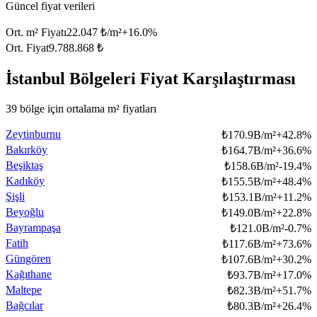
Güncel fiyat verileri
Ort. m² Fiyatı
22.047 ₺/m²
+
16.0
%
Ort. Fiyat
9.788.868 ₺
İstanbul Bölgeleri Fiyat Karşılaştırması
39 bölge için ortalama m² fiyatları
Zeytinburnu
₺
170.9B/m²
+
42.8
%
Bakırköy
₺
164.7B/m²
+
36.6
%
Beşiktaş
₺
158.6B/m²
-19.4
%
Kadıköy
₺
155.5B/m²
+
48.4
%
Şişli
₺
153.1B/m²
+
11.2
%
Beyoğlu
₺
149.0B/m²
+
22.8
%
Bayrampaşa
₺
121.0B/m²
-0.7
%
Fatih
₺
117.6B/m²
+
73.6
%
Güngören
₺
107.6B/m²
+
30.2
%
Kağıthane
₺
93.7B/m²
+
17.0
%
Maltepe
₺
82.3B/m²
+
51.7
%
Bağcılar
₺
80.3B/m²
+
26.4
%