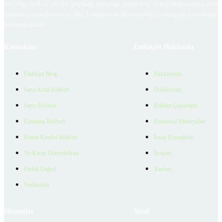
ilan, bilgi, içerik ve görselin gerçekliği, orijinalliği, güvenilirliği ve doğruluğuna ilişkin soru
içerikleri giren kullanıcıya ait olup, Emlakjet'in bu hususlarla ilgili herhangi bir sorumluluğu
bulunmamaktadır.
Kaynaklar
Emlakjet Hakkında
Emlakjet Blog
Hakkımızda
Satın Alma Rehberi
Ödüllerimiz
Satıcı Rehberi
Reklam Çözümleri
Kiralama Rehberi
Kurumsal Materyaller
Konut Kredisi Rehberi
İnsan Kaynakları
Ne Kadar Ödeyebilirim
İletişim
Emlak Değeri
Yardım
Verilerimiz
Hizmetler
Yasal