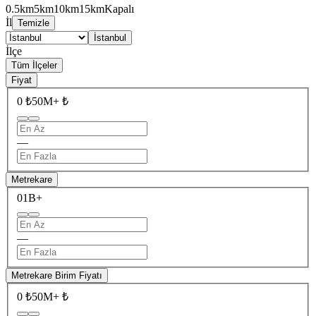
0.5km
5km
10km
15km
Kapalı
İl
Temizle
İstanbul
İlçe
Tüm İlçeler
Fiyat
0 ₺
50M+ ₺
—
Metrekare
0
1B+
—
Metrekare Birim Fiyatı
0 ₺
50M+ ₺