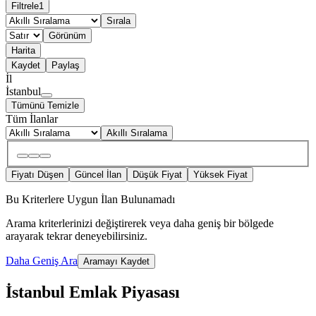
Filtrele
1
Sırala
Görünüm
Harita
Kaydet
Paylaş
İl
İstanbul
Tümünü Temizle
Tüm İlanlar
Akıllı Sıralama
Fiyatı Düşen
Güncel İlan
Düşük Fiyat
Yüksek Fiyat
Bu Kriterlere Uygun İlan Bulunamadı
Arama kriterlerinizi değiştirerek veya daha geniş bir bölgede
arayarak tekrar deneyebilirsiniz.
Daha Geniş Ara
Aramayı Kaydet
İstanbul Emlak Piyasası