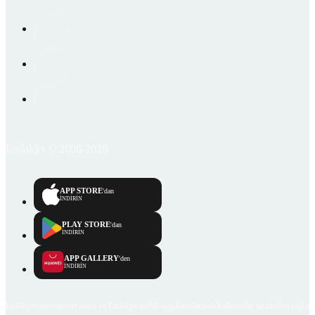
Emlakjet © 2006-2026
APP STORE
'dan
İNDİRİN
PLAY STORE
'dan
İNDİRİN
APP GALLERY
'den
İNDİRİN
Emlakjet.com internet sitesi ve Emlakjet mobil uygulamalarında kullanıcılar tarafından sağlana