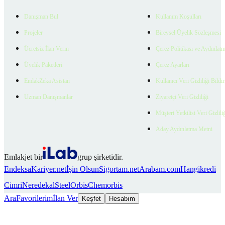
Danışman Bul
Kullanım Koşulları
Projeler
Bireysel Üyelik Sözleşmesi
Ücretsiz İlan Verin
Çerez Politikası ve Aydınlat
Üyelik Paketleri
Çerez Ayarları
EmlakZeka Asistan
Kullanıcı Veri Gizliliği Bildi
Uzman Danışmanlar
Ziyaretçi Veri Gizliliği
Müşteri Yetkilisi Veri Gizlili
Aday Aydınlatma Metni
Emlakjet bir
grup şirketidir.
Endeksa
Kariyer.net
İşin Olsun
Sigortam.net
Arabam.com
Hangikredi
Cimri
Neredekal
SteelOrbis
Chemorbis
Ara
Favorilerim
İlan Ver
Keşfet
Hesabım