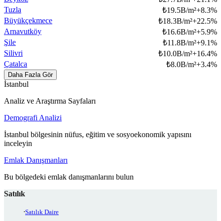
Tuzla
₺
19.5B/m²
+
8.3
%
Büyükçekmece
₺
18.3B/m²
+
22.5
%
Arnavutköy
₺
16.6B/m²
+
5.9
%
Şile
₺
11.8B/m²
+
9.1
%
Silivri
₺
10.0B/m²
+
16.4
%
Çatalca
₺
8.0B/m²
+
3.4
%
Daha Fazla Gör
İstanbul
Analiz ve Araştırma Sayfaları
Demografi Analizi
İstanbul bölgesinin nüfus, eğitim ve sosyoekonomik yapısını
inceleyin
Emlak Danışmanları
Bu bölgedeki emlak danışmanlarını bulun
Satılık
Satılık Daire