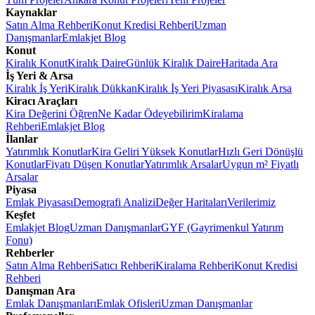
Kaynaklar
Satın Alma Rehberi
Konut Kredisi Rehberi
Uzman
Danışmanlar
Emlakjet Blog
Konut
Kiralık Konut
Kiralık Daire
Günlük Kiralık Daire
Haritada Ara
İş Yeri & Arsa
Kiralık İş Yeri
Kiralık Dükkan
Kiralık İş Yeri Piyasası
Kiralık Arsa
Kiracı Araçları
Kira Değerini Öğren
Ne Kadar Ödeyebilirim
Kiralama
Rehberi
Emlakjet Blog
İlanlar
Yatırımlık Konutlar
Kira Geliri Yüksek Konutlar
Hızlı Geri Dönüşlü
Konutlar
Fiyatı Düşen Konutlar
Yatırımlık Arsalar
Uygun m² Fiyatlı
Arsalar
Piyasa
Emlak Piyasası
Demografi Analizi
Değer Haritaları
Verilerimiz
Keşfet
Emlakjet Blog
Uzman Danışmanlar
GYF (Gayrimenkul Yatırım
Fonu)
Rehberler
Satın Alma Rehberi
Satıcı Rehberi
Kiralama Rehberi
Konut Kredisi
Rehberi
Danışman Ara
Emlak Danışmanları
Emlak Ofisleri
Uzman Danışmanlar