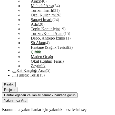
Arazi
(46)
Muhtelif Arsa
(34)
Turizm İmarlı
(31)
Özel Kullanım
(26)
Sanayi İmarlı
(24)
Ada
(20)
Toplu Konut İçin
(19)
Turizm/Konut Alanı
(15)
Depo, Antrepo İzinli
(11)
Sit Alanı
(4)
Hastane (Sağlık Tesisi)
(2)
Çiftlik
Maden Ocağı
Okul (Eğitim Tesisi)
Zeytinlik
Kat Karşılığı Arsa
(5)
Turistik Tesis
(15)
Kiralık
Projeler
Harita
Değerleri ve ilanları tematik haritada görün
Yakınımda Ara
Konumuna yakın ilanlar için yakınlık mesafesini seç.