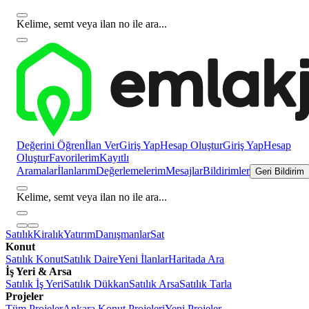
Kelime, semt veya ilan no ile ara...
Değerini Öğren
İlan Ver
Giriş Yap
Hesap Oluştur
Giriş Yap
Hesap
Oluştur
Favorilerim
Kayıtlı
Aramalar
İlanlarım
Değerlemelerim
Mesajlar
Bildirimler
Geri Bildirim
Kelime, semt veya ilan no ile ara...
Satılık
Kiralık
Yatırım
Danışmanlar
Sat
Konut
Satılık Konut
Satılık Daire
Yeni İlanlar
Haritada Ara
İş Yeri & Arsa
Satılık İş Yeri
Satılık Dükkan
Satılık Arsa
Satılık Tarla
Projeler
Tüm Projeler
Ankara Konut Projeleri
Yeni Projeler