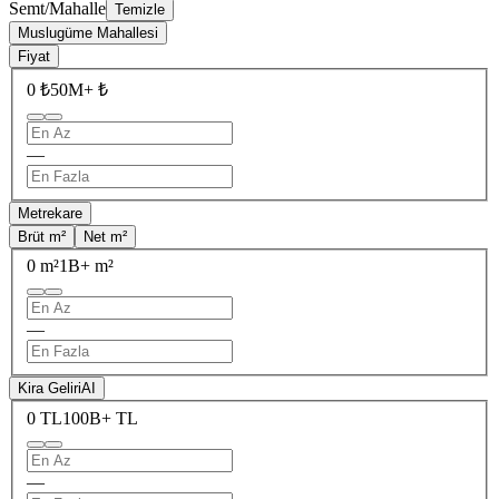
Semt/Mahalle
Temizle
Muslugüme Mahallesi
Fiyat
0 ₺
50M+ ₺
—
Metrekare
Brüt m²
Net m²
0 m²
1B+ m²
—
Kira Geliri
AI
0 TL
100B+ TL
—