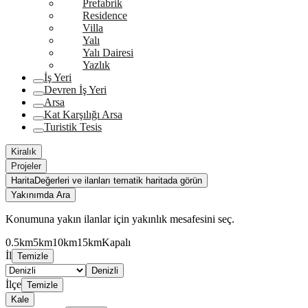
Prefabrik
Residence
Villa
Yalı
Yalı Dairesi
Yazlık
İş Yeri
Devren İş Yeri
Arsa
Kat Karşılığı Arsa
Turistik Tesis
Kiralık
Projeler
Harita
Değerleri ve ilanları tematik haritada görün
Yakınımda Ara
Konumuna yakın ilanlar için yakınlık mesafesini seç.
0.5km
5km
10km
15km
Kapalı
İl
Temizle
Denizli
İlçe
Temizle
Kale