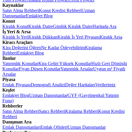
Kaynaklar
Satın Alma Rehberi
Konut Kredisi Rehberi
Uzman
Danışmanlar
Emlakjet Blog
Konut
Kiralık Konut
Kiralık Daire
Günlük Kiralık Daire
Haritada Ara
İş Yeri & Arsa
Kiralık İş Yeri
Kiralık Dükkan
Kiralık İş Yeri Piyasası
Kiralık Arsa
Kiracı Araçları
Kira Değerini Öğren
Ne Kadar Ödeyebilirim
Kiralama
Rehberi
Emlakjet Blog
İlanlar
Yatırımlık Konutlar
Kira Geliri Yüksek Konutlar
Hızlı Geri Dönüşlü
Konutlar
Fiyatı Düşen Konutlar
Yatırımlık Arsalar
Uygun m² Fiyatlı
Arsalar
Piyasa
Emlak Piyasası
Demografi Analizi
Değer Haritaları
Verilerimiz
Keşfet
Emlakjet Blog
Uzman Danışmanlar
GYF (Gayrimenkul Yatırım
Fonu)
Rehberler
Satın Alma Rehberi
Satıcı Rehberi
Kiralama Rehberi
Konut Kredisi
Rehberi
Danışman Ara
Emlak Danışmanları
Emlak Ofisleri
Uzman Danışmanlar