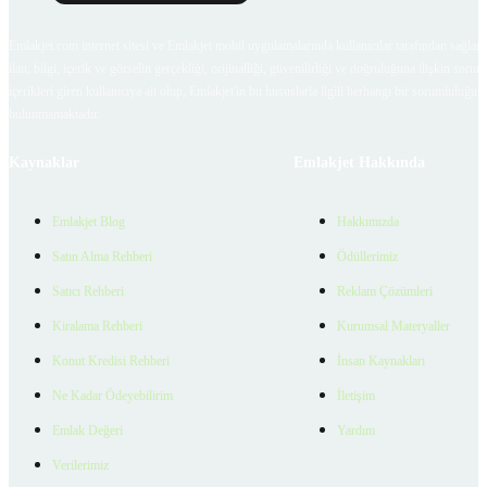
Emlakjet.com internet sitesi ve Emlakjet mobil uygulamalarında kullanıcılar tarafından sağlana
ilan, bilgi, içerik ve görselin gerçekliği, orijinalliği, güvenilirliği ve doğruluğuna ilişkin soru
içerikleri giren kullanıcıya ait olup, Emlakjet'in bu hususlarla ilgili herhangi bir sorumluluğu
bulunmamaktadır.
Kaynaklar
Emlakjet Hakkında
Emlakjet Blog
Hakkımızda
Satın Alma Rehberi
Ödüllerimiz
Satıcı Rehberi
Reklam Çözümleri
Kiralama Rehberi
Kurumsal Materyaller
Konut Kredisi Rehberi
İnsan Kaynakları
Ne Kadar Ödeyebilirim
İletişim
Emlak Değeri
Yardım
Verilerimiz