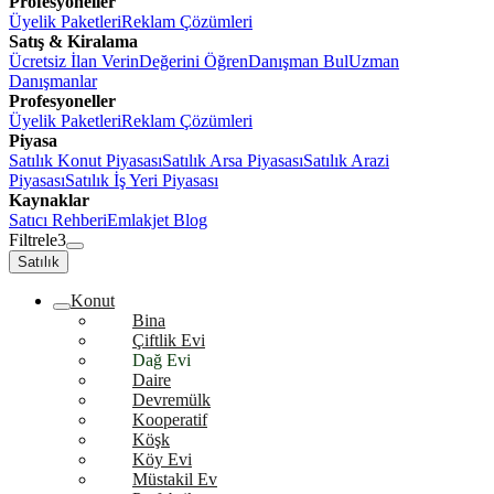
Profesyoneller
Üyelik Paketleri
Reklam Çözümleri
Satış & Kiralama
Ücretsiz İlan Verin
Değerini Öğren
Danışman Bul
Uzman
Danışmanlar
Profesyoneller
Üyelik Paketleri
Reklam Çözümleri
Piyasa
Satılık Konut Piyasası
Satılık Arsa Piyasası
Satılık Arazi
Piyasası
Satılık İş Yeri Piyasası
Kaynaklar
Satıcı Rehberi
Emlakjet Blog
Filtrele
3
Satılık
Konut
Bina
Çiftlik Evi
Dağ Evi
Daire
Devremülk
Kooperatif
Köşk
Köy Evi
Müstakil Ev