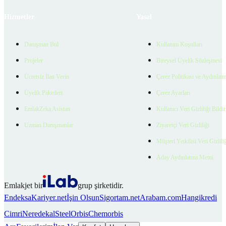
Hizmetler
Yasal
Danışman Bul
Kullanım Koşulları
Projeler
Bireysel Üyelik Sözleşmesi
Ücretsiz İlan Verin
Çerez Politikası ve Aydınlat
Üyelik Paketleri
Çerez Ayarları
EmlakZeka Asistan
Kullanıcı Veri Gizliliği Bildi
Uzman Danışmanlar
Ziyaretçi Veri Gizliliği
Müşteri Yetkilisi Veri Gizlili
Aday Aydınlatma Metni
Emlakjet bir
grup şirketidir.
Endeksa
Kariyer.net
İşin Olsun
Sigortam.net
Arabam.com
Hangikredi
Cimri
Neredekal
SteelOrbis
Chemorbis