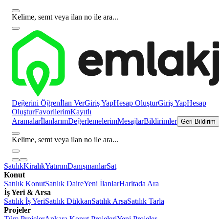
Kelime, semt veya ilan no ile ara...
Değerini Öğren
İlan Ver
Giriş Yap
Hesap Oluştur
Giriş Yap
Hesap
Oluştur
Favorilerim
Kayıtlı
Aramalar
İlanlarım
Değerlemelerim
Mesajlar
Bildirimler
Geri Bildirim
Kelime, semt veya ilan no ile ara...
Satılık
Kiralık
Yatırım
Danışmanlar
Sat
Konut
Satılık Konut
Satılık Daire
Yeni İlanlar
Haritada Ara
İş Yeri & Arsa
Satılık İş Yeri
Satılık Dükkan
Satılık Arsa
Satılık Tarla
Projeler
Tüm Projeler
Ankara Konut Projeleri
Yeni Projeler