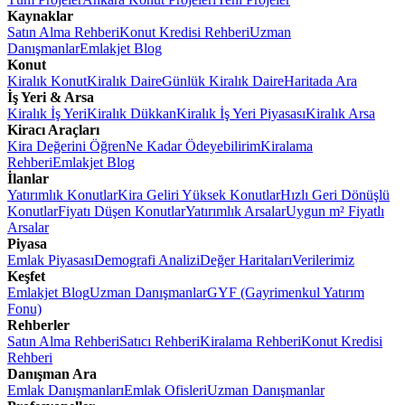
Kaynaklar
Satın Alma Rehberi
Konut Kredisi Rehberi
Uzman
Danışmanlar
Emlakjet Blog
Konut
Kiralık Konut
Kiralık Daire
Günlük Kiralık Daire
Haritada Ara
İş Yeri & Arsa
Kiralık İş Yeri
Kiralık Dükkan
Kiralık İş Yeri Piyasası
Kiralık Arsa
Kiracı Araçları
Kira Değerini Öğren
Ne Kadar Ödeyebilirim
Kiralama
Rehberi
Emlakjet Blog
İlanlar
Yatırımlık Konutlar
Kira Geliri Yüksek Konutlar
Hızlı Geri Dönüşlü
Konutlar
Fiyatı Düşen Konutlar
Yatırımlık Arsalar
Uygun m² Fiyatlı
Arsalar
Piyasa
Emlak Piyasası
Demografi Analizi
Değer Haritaları
Verilerimiz
Keşfet
Emlakjet Blog
Uzman Danışmanlar
GYF (Gayrimenkul Yatırım
Fonu)
Rehberler
Satın Alma Rehberi
Satıcı Rehberi
Kiralama Rehberi
Konut Kredisi
Rehberi
Danışman Ara
Emlak Danışmanları
Emlak Ofisleri
Uzman Danışmanlar