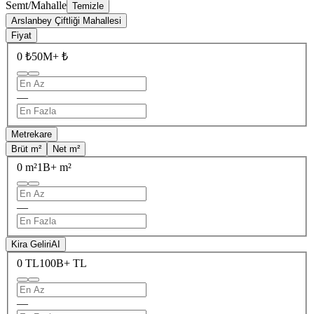
Semt/Mahalle
Temizle
Arslanbey Çiftliği Mahallesi
Fiyat
0 ₺
50M+ ₺
—
Metrekare
Brüt m²
Net m²
0 m²
1B+ m²
—
Kira Geliri
AI
0 TL
100B+ TL
—