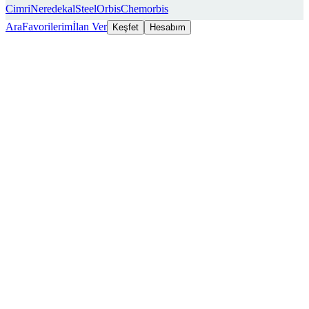
Cimri
Neredekal
SteelOrbis
Chemorbis
Ara
Favorilerim
İlan Ver
Keşfet
Hesabım