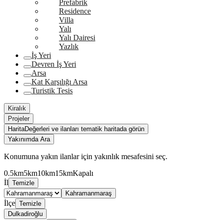
Prefabrik
Residence
Villa
Yalı
Yalı Dairesi
Yazlık
İş Yeri
Devren İş Yeri
Arsa
Kat Karşılığı Arsa
Turistik Tesis
Kiralık
Projeler
Harita
Değerleri ve ilanları tematik haritada görün
Yakınımda Ara
Konumuna yakın ilanlar için yakınlık mesafesini seç.
0.5km
5km
10km
15km
Kapalı
İl
Temizle
Kahramanmaraş
İlçe
Temizle
Dulkadiroğlu