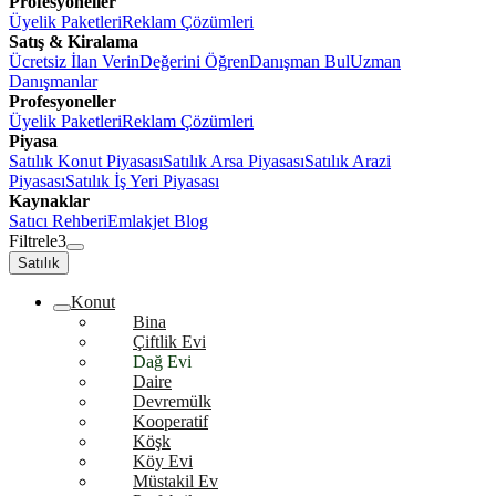
Profesyoneller
Üyelik Paketleri
Reklam Çözümleri
Satış & Kiralama
Ücretsiz İlan Verin
Değerini Öğren
Danışman Bul
Uzman
Danışmanlar
Profesyoneller
Üyelik Paketleri
Reklam Çözümleri
Piyasa
Satılık Konut Piyasası
Satılık Arsa Piyasası
Satılık Arazi
Piyasası
Satılık İş Yeri Piyasası
Kaynaklar
Satıcı Rehberi
Emlakjet Blog
Filtrele
3
Satılık
Konut
Bina
Çiftlik Evi
Dağ Evi
Daire
Devremülk
Kooperatif
Köşk
Köy Evi
Müstakil Ev