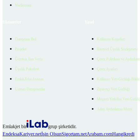
Verilerimiz
Hizmetler
Yasal
Danışman Bul
Kullanım Koşulları
Projeler
Bireysel Üyelik Sözleşmesi
Ücretsiz İlan Verin
Çerez Politikası ve Aydınlat
Üyelik Paketleri
Çerez Ayarları
EmlakZeka Asistan
Kullanıcı Veri Gizliliği Bildi
Uzman Danışmanlar
Ziyaretçi Veri Gizliliği
Müşteri Yetkilisi Veri Gizlili
Aday Aydınlatma Metni
Emlakjet bir
grup şirketidir.
Endeksa
Kariyer.net
İşin Olsun
Sigortam.net
Arabam.com
Hangikredi