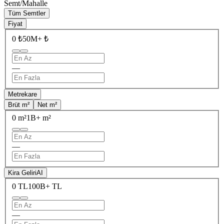
Semt/Mahalle
Tüm Semtler
Fiyat
0 ₺
50M+ ₺
—
Metrekare
Brüt m²
Net m²
0 m²
1B+ m²
—
Kira Geliri
AI
0 TL
100B+ TL
—