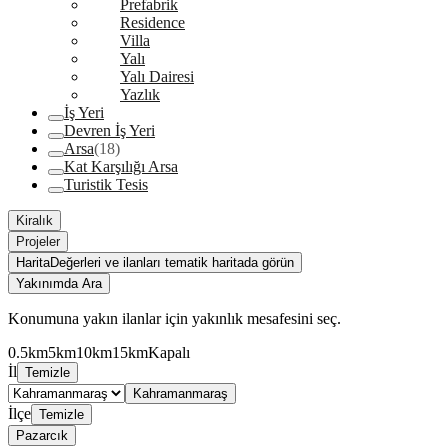
Prefabrik
Residence
Villa
Yalı
Yalı Dairesi
Yazlık
İş Yeri
Devren İş Yeri
Arsa
(18)
Kat Karşılığı Arsa
Turistik Tesis
Kiralık
Projeler
Harita
Değerleri ve ilanları tematik haritada görün
Yakınımda Ara
Konumuna yakın ilanlar için yakınlık mesafesini seç.
0.5km
5km
10km
15km
Kapalı
İl
Temizle
Kahramanmaraş
İlçe
Temizle
Pazarcık