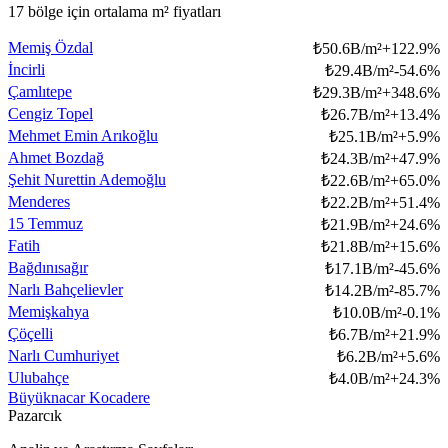
17 bölge için ortalama m² fiyatları
Memiş Özdal
₺
50.6B/m²
+
122.9
%
İncirli
₺
29.4B/m²
-54.6
%
Çamlıtepe
₺
29.3B/m²
+
348.6
%
Cengiz Topel
₺
26.7B/m²
+
13.4
%
Mehmet Emin Arıkoğlu
₺
25.1B/m²
+
5.9
%
Ahmet Bozdağ
₺
24.3B/m²
+
47.9
%
Şehit Nurettin Ademoğlu
₺
22.6B/m²
+
65.0
%
Menderes
₺
22.2B/m²
+
51.4
%
15 Temmuz
₺
21.9B/m²
+
24.6
%
Fatih
₺
21.8B/m²
+
15.6
%
Bağdınısağır
₺
17.1B/m²
-45.6
%
Narlı Bahçelievler
₺
14.2B/m²
-85.7
%
Memişkahya
₺
10.0B/m²
-0.1
%
Çöçelli
₺
6.7B/m²
+
21.9
%
Narlı Cumhuriyet
₺
6.2B/m²
+
5.6
%
Ulubahçe
₺
4.0B/m²
+
24.3
%
Büyüknacar Kocadere
Pazarcık