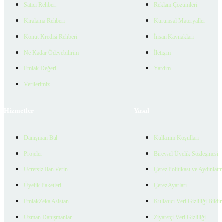
Satıcı Rehberi
Reklam Çözümleri
Kiralama Rehberi
Kurumsal Materyaller
Konut Kredisi Rehberi
İnsan Kaynakları
Ne Kadar Ödeyebilirim
İletişim
Emlak Değeri
Yardım
Verilerimiz
Hizmetler
Yasal
Danışman Bul
Kullanım Koşulları
Projeler
Bireysel Üyelik Sözleşmesi
Ücretsiz İlan Verin
Çerez Politikası ve Aydınlat
Üyelik Paketleri
Çerez Ayarları
EmlakZeka Asistan
Kullanıcı Veri Gizliliği Bildi
Uzman Danışmanlar
Ziyaretçi Veri Gizliliği