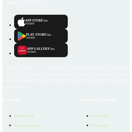
Emlakjet © 2006-2026
APP STORE
'dan
İNDİRİN
PLAY STORE
'dan
İNDİRİN
APP GALLERY
'den
İNDİRİN
Emlakjet.com internet sitesi ve Emlakjet mobil uygulamalarında kullanıcılar tarafından sağlana
ilan, bilgi, içerik ve görselin gerçekliği, orijinalliği, güvenilirliği ve doğruluğuna ilişkin soru
içerikleri giren kullanıcıya ait olup, Emlakjet'in bu hususlarla ilgili herhangi bir sorumluluğu
bulunmamaktadır.
Kaynaklar
Emlakjet Hakkında
Emlakjet Blog
Hakkımızda
Satın Alma Rehberi
Ödüllerimiz