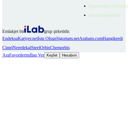
Müşteri Yetkilisi Veri Gizlili
Aday Aydınlatma Metni
Emlakjet bir
grup şirketidir.
Endeksa
Kariyer.net
İşin Olsun
Sigortam.net
Arabam.com
Hangikredi
Cimri
Neredekal
SteelOrbis
Chemorbis
Ara
Favorilerim
İlan Ver
Keşfet
Hesabım