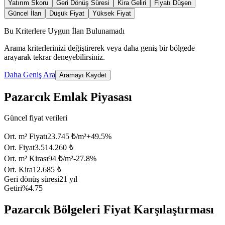
Yatırım Skoru
Geri Dönüş Süresi
Kira Geliri
Fiyatı Düşen
Güncel İlan
Düşük Fiyat
Yüksek Fiyat
Bu Kriterlere Uygun İlan Bulunamadı
Arama kriterlerinizi değiştirerek veya daha geniş bir bölgede
arayarak tekrar deneyebilirsiniz.
Daha Geniş Ara
Aramayı Kaydet
Pazarcık Emlak Piyasası
Güncel fiyat verileri
Ort. m² Fiyatı
23.745 ₺/m²
+
49.5
%
Ort. Fiyat
3.514.260 ₺
Ort. m² Kirası
94 ₺/m²
-27.8
%
Ort. Kira
12.685 ₺
Geri dönüş süresi
21 yıl
Getiri
%4.75
Pazarcık Bölgeleri Fiyat Karşılaştırması