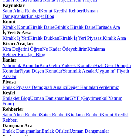
Kaynaklar
Satın Alma Rehberi
Konut Kredisi Rehberi
Uzman
Danışmanlar
Emlakjet Blog
Konut
Kiralık Konut
Kiralık Daire
Günlük Kiralık Daire
Haritada Ara
İş Yeri & Arsa
Kiralık İş Yeri
Kiralık Dükkan
Kiralık İş Yeri Piyasası
Kiralık Arsa
Kiracı Araçları
Kira Değerini Öğren
Ne Kadar Ödeyebilirim
Kiralama
Rehberi
Emlakjet Blog
İlanlar
Yatırımlık Konutlar
Kira Geliri Yüksek Konutlar
Hızlı Geri Dönüşlü
Konutlar
Fiyatı Düşen Konutlar
Yatırımlık Arsalar
Uygun m² Fiyatlı
Arsalar
Piyasa
Emlak Piyasası
Demografi Analizi
Değer Haritaları
Verilerimiz
Keşfet
Emlakjet Blog
Uzman Danışmanlar
GYF (Gayrimenkul Yatırım
Fonu)
Rehberler
Satın Alma Rehberi
Satıcı Rehberi
Kiralama Rehberi
Konut Kredisi
Rehberi
Danışman Ara
Emlak Danışmanları
Emlak Ofisleri
Uzman Danışmanlar