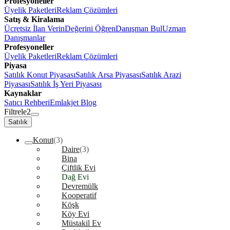
Profesyoneller
Üyelik Paketleri
Reklam Çözümleri
Satış & Kiralama
Ücretsiz İlan Verin
Değerini Öğren
Danışman Bul
Uzman
Danışmanlar
Profesyoneller
Üyelik Paketleri
Reklam Çözümleri
Piyasa
Satılık Konut Piyasası
Satılık Arsa Piyasası
Satılık Arazi
Piyasası
Satılık İş Yeri Piyasası
Kaynaklar
Satıcı Rehberi
Emlakjet Blog
Filtrele
2
Satılık
Konut
(3)
Daire
(3)
Bina
Çiftlik Evi
Dağ Evi
Devremülk
Kooperatif
Köşk
Köy Evi
Müstakil Ev