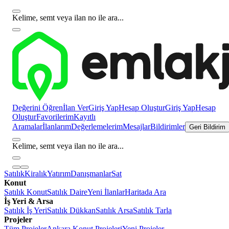
Kelime, semt veya ilan no ile ara...
Değerini Öğren
İlan Ver
Giriş Yap
Hesap Oluştur
Giriş Yap
Hesap
Oluştur
Favorilerim
Kayıtlı
Aramalar
İlanlarım
Değerlemelerim
Mesajlar
Bildirimler
Geri Bildirim
Kelime, semt veya ilan no ile ara...
Satılık
Kiralık
Yatırım
Danışmanlar
Sat
Konut
Satılık Konut
Satılık Daire
Yeni İlanlar
Haritada Ara
İş Yeri & Arsa
Satılık İş Yeri
Satılık Dükkan
Satılık Arsa
Satılık Tarla
Projeler
Tüm Projeler
Ankara Konut Projeleri
Yeni Projeler