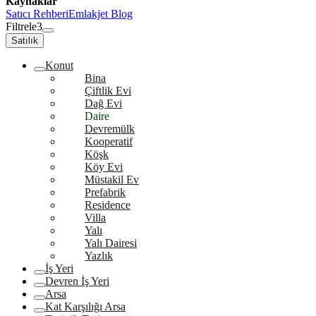
Kaynaklar
Satıcı Rehberi
Emlakjet Blog
Filtrele
3
Satılık
Konut
Bina
Çiftlik Evi
Dağ Evi
Daire
Devremülk
Kooperatif
Köşk
Köy Evi
Müstakil Ev
Prefabrik
Residence
Villa
Yalı
Yalı Dairesi
Yazlık
İş Yeri
Devren İş Yeri
Arsa
Kat Karşılığı Arsa