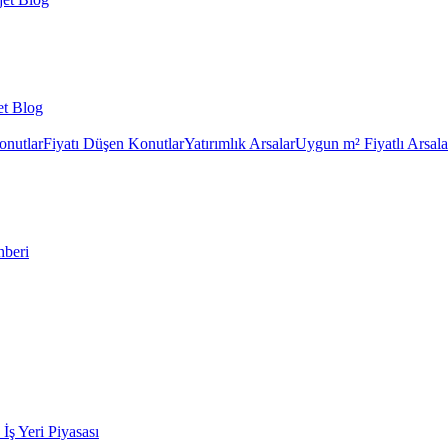
et Blog
onutlar
Fiyatı Düşen Konutlar
Yatırımlık Arsalar
Uygun m² Fiyatlı Arsala
hberi
k İş Yeri Piyasası