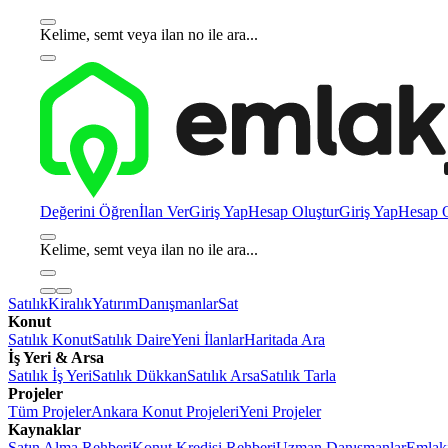
Kelime, semt veya ilan no ile ara...
Değerini Öğren
İlan Ver
Giriş Yap
Hesap Oluştur
Giriş Yap
Hesap O
Kelime, semt veya ilan no ile ara...
Satılık
Kiralık
Yatırım
Danışmanlar
Sat
Konut
Satılık Konut
Satılık Daire
Yeni İlanlar
Haritada Ara
İş Yeri & Arsa
Satılık İş Yeri
Satılık Dükkan
Satılık Arsa
Satılık Tarla
Projeler
Tüm Projeler
Ankara Konut Projeleri
Yeni Projeler
Kaynaklar
Satın Alma Rehberi
Konut Kredisi Rehberi
Uzman Danışmanlar
Emlakj