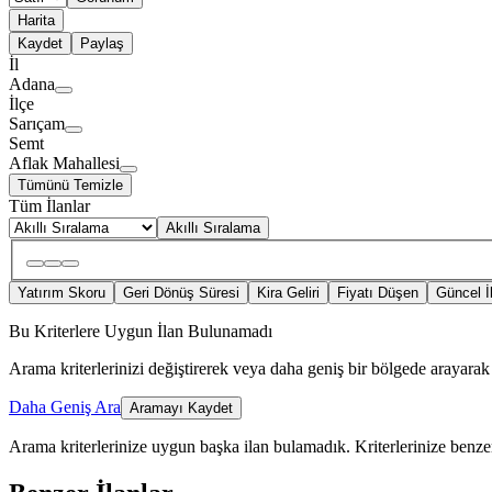
Harita
Kaydet
Paylaş
İl
Adana
İlçe
Sarıçam
Semt
Aflak Mahallesi
Tümünü Temizle
Tüm İlanlar
Akıllı Sıralama
Yatırım Skoru
Geri Dönüş Süresi
Kira Geliri
Fiyatı Düşen
Güncel İ
Bu Kriterlere Uygun İlan Bulunamadı
Arama kriterlerinizi değiştirerek veya daha geniş bir bölgede arayarak 
Daha Geniş Ara
Aramayı Kaydet
Arama kriterlerinize uygun başka ilan bulamadık.
Kriterlerinize benzer