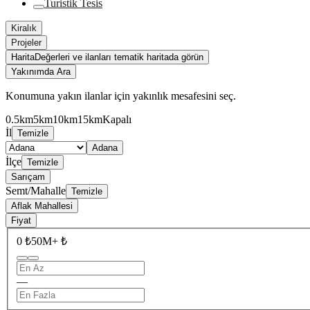
Turistik Tesis
Kiralık
Projeler
Harita
Değerleri ve ilanları tematik haritada görün
Yakınımda Ara
Konumuna yakın ilanlar için yakınlık mesafesini seç.
0.5km
5km
10km
15km
Kapalı
İl
Temizle
Adana
İlçe
Temizle
Sarıçam
Semt/Mahalle
Temizle
Aflak Mahallesi
Fiyat
0 ₺
50M+ ₺
—