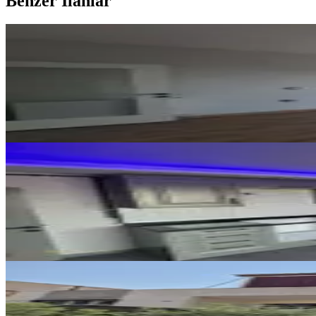
Benzer İlanlar
YENİ
Atıcı'dan S. Karakoç Bulvar Üzer
Sarıçam, Elif Su Uludağ Mahallesi
3+1
·
120 m²
·
6. Kat
·
07.08.2026
4.875.000 ₺
YENİ
Emr'den Çarkıpare'de 3+1 K.mut
Sarıçam, Çarkıpare Mahallesi
3+1
·
120 m²
·
10. Kat
·
06.08.2026
4.700.000 ₺
YENİ
Beyceli Mh 2+1 K.mutfak Satılık
Sarıçam, Beyceli Mahallesi