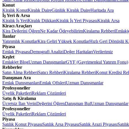
Konut
Kiralık Konut
Kiralık Daire
Günlük Kiralık Daire
Haritada Ara
İş Yeri & Arsa
Kiralık İş Yeri
Kiralık Dükkan
Kiralık İş Yeri Piyasası
Kiralık Arsa
Kiracı Araçları
Kira Değerini Öğren
Ne Kadar Ödeyebilirim
Kiralama Rehberi
Emlakj
İlanlar
Yatırımlık Konutlar
Kira Geliri Yüksek Konutlar
Hızlı Geri Dönüşlü K
Piyasa
Emlak Piyasası
Demografi Analizi
Değer Haritaları
Verilerimiz
Keşfet
Emlakjet Blog
Uzman Danışmanlar
GYF (Gayrimenkul Yatırım Fonu)
Rehberler
Satın Alma Rehberi
Satıcı Rehberi
Kiralama Rehberi
Konut Kredisi Re
Danışman Ara
Emlak Danışmanları
Emlak Ofisleri
Uzman Danışmanlar
Profesyoneller
Üyelik Paketleri
Reklam Çözümleri
Satış & Kiralama
Ücretsiz İlan Verin
Değerini Öğren
Danışman Bul
Uzman Danışmanlar
Profesyoneller
Üyelik Paketleri
Reklam Çözümleri
Piyasa
Satılık Konut Piyasası
Satılık Arsa Piyasası
Satılık Arazi Piyasası
Satılı