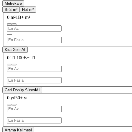
Metrekare
Brüt m²
Net m²
0 m²
1B+ m²
—
Kira Geliri
AI
0 TL
100B+ TL
—
Geri Dönüş Süresi
AI
0 yıl
50+ yıl
—
Arama Kelimesi