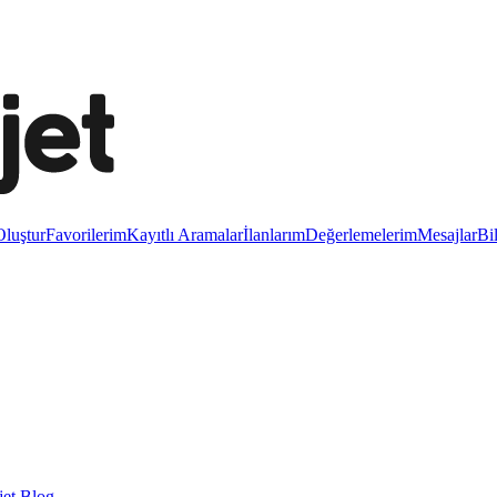
luştur
Favorilerim
Kayıtlı Aramalar
İlanlarım
Değerlemelerim
Mesajlar
Bi
et Blog