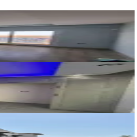
Atıcı Emlak
Ömer Faruk Atıcı
Ara
EMR EMLAK GAYRİMENKUL
EMİRHAN GÖÇER
Ara
UĞUR KAYA GAYRİMENKUL
Remzi Ünal