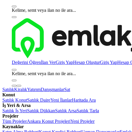
Kelime, semt veya ilan no ile ara...
Değerini Öğren
İlan Ver
Giriş Yap
Hesap Oluştur
Giriş Yap
Hesap O
Kelime, semt veya ilan no ile ara...
Satılık
Kiralık
Yatırım
Danışmanlar
Sat
Konut
Satılık Konut
Satılık Daire
Yeni İlanlar
Haritada Ara
İş Yeri & Arsa
Satılık İş Yeri
Satılık Dükkan
Satılık Arsa
Satılık Tarla
Projeler
Tüm Projeler
Ankara Konut Projeleri
Yeni Projeler
Kaynaklar
Satın Alma Rehberi
Konut Kredisi Rehberi
Uzman Danışmanlar
Emlakj