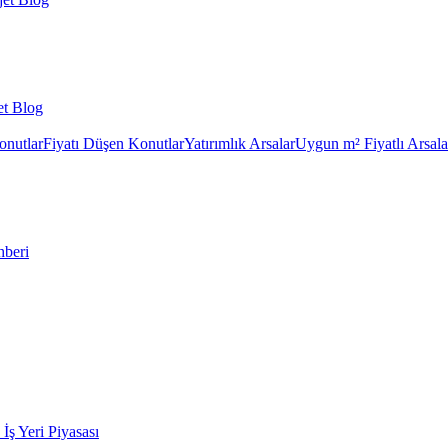
et Blog
onutlar
Fiyatı Düşen Konutlar
Yatırımlık Arsalar
Uygun m² Fiyatlı Arsala
hberi
k İş Yeri Piyasası