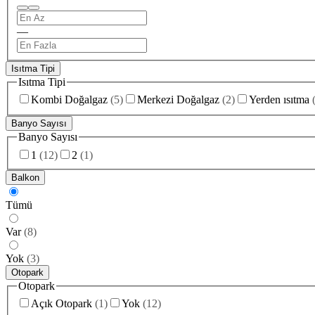
—
Isıtma Tipi
Isıtma Tipi
Kombi Doğalgaz
(
5
)
Merkezi Doğalgaz
(
2
)
Yerden ısıtma
Banyo Sayısı
Banyo Sayısı
1
(
12
)
2
(
1
)
Balkon
Tümü
Var
(
8
)
Yok
(
3
)
Otopark
Otopark
Açık Otopark
(
1
)
Yok
(
12
)