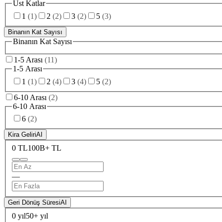
Üst Katlar
1
(
1
)
2
(
2
)
3
(
2
)
5
(
3
)
Binanın Kat Sayısı
Binanın Kat Sayısı
1-5 Arası
(
11
)
1-5 Arası
1
(
1
)
2
(
4
)
3
(
4
)
5
(
2
)
6-10 Arası
(
2
)
6-10 Arası
6
(
2
)
Kira Geliri
AI
0 TL
100B+ TL
—
Geri Dönüş Süresi
AI
0 yıl
50+ yıl