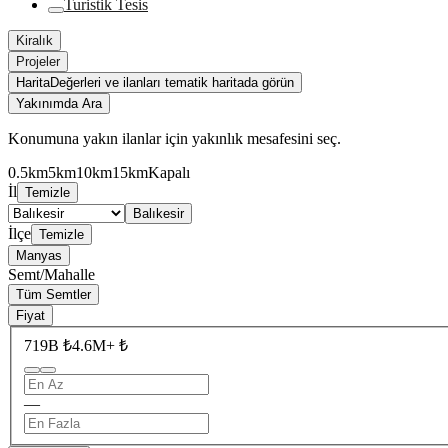
Turistik Tesis
Kiralık
Projeler
Harita
Değerleri ve ilanları tematik haritada görün
Yakınımda Ara
Konumuna yakın ilanlar için yakınlık mesafesini seç.
0.5km
5km
10km
15km
Kapalı
İl
Temizle
Balıkesir
İlçe
Temizle
Manyas
Semt/Mahalle
Tüm Semtler
Fiyat
719B ₺
4.6M+ ₺
—