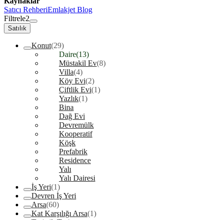
Kaynaklar
Satıcı Rehberi
Emlakjet Blog
Filtrele
2
Satılık
Konut
(29)
Daire
(13)
Müstakil Ev
(8)
Villa
(4)
Köy Evi
(2)
Çiftlik Evi
(1)
Yazlık
(1)
Bina
Dağ Evi
Devremülk
Kooperatif
Köşk
Prefabrik
Residence
Yalı
Yalı Dairesi
İş Yeri
(1)
Devren İş Yeri
Arsa
(60)
Kat Karşılığı Arsa
(1)