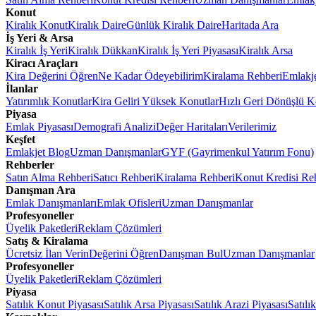
Konut
Kiralık Konut
Kiralık Daire
Günlük Kiralık Daire
Haritada Ara
İş Yeri & Arsa
Kiralık İş Yeri
Kiralık Dükkan
Kiralık İş Yeri Piyasası
Kiralık Arsa
Kiracı Araçları
Kira Değerini Öğren
Ne Kadar Ödeyebilirim
Kiralama Rehberi
Emlakj
İlanlar
Yatırımlık Konutlar
Kira Geliri Yüksek Konutlar
Hızlı Geri Dönüşlü K
Piyasa
Emlak Piyasası
Demografi Analizi
Değer Haritaları
Verilerimiz
Keşfet
Emlakjet Blog
Uzman Danışmanlar
GYF (Gayrimenkul Yatırım Fonu)
Rehberler
Satın Alma Rehberi
Satıcı Rehberi
Kiralama Rehberi
Konut Kredisi Re
Danışman Ara
Emlak Danışmanları
Emlak Ofisleri
Uzman Danışmanlar
Profesyoneller
Üyelik Paketleri
Reklam Çözümleri
Satış & Kiralama
Ücretsiz İlan Verin
Değerini Öğren
Danışman Bul
Uzman Danışmanlar
Profesyoneller
Üyelik Paketleri
Reklam Çözümleri
Piyasa
Satılık Konut Piyasası
Satılık Arsa Piyasası
Satılık Arazi Piyasası
Satılı