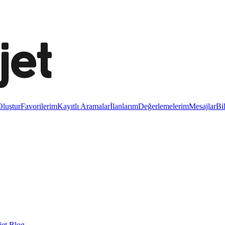
luştur
Favorilerim
Kayıtlı Aramalar
İlanlarım
Değerlemelerim
Mesajlar
Bi
et Blog