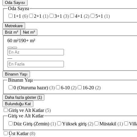
Oda Sayısı
Oda Sayısı
1+1
(
6
)
2+1
(
1
)
3+1
(
3
)
4+1
(
2
)
5+1
(
1
)
Metrekare
Brüt m²
Net m²
60 m²
190+ m²
—
Binanın Yaşı
Binanın Yaşı
0 (Oturuma hazır)
(
3
)
6-10
(
2
)
16-20
(
2
)
Daha fazla göster (1)
Bulunduğu Kat
Giriş ve Alt Katlar
(
5
)
Giriş ve Alt Katlar
Düz Giriş (Zemin)
(
1
)
Yüksek giriş
(
2
)
Müstakil
(
1
)
Vill
Üst Katlar
(
8
)