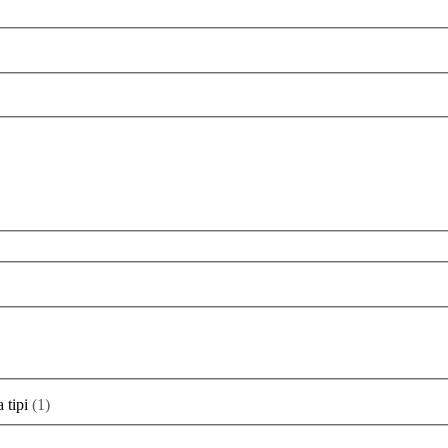
a tipi
(
1
)