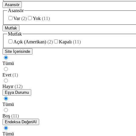
Asansör
Asansör
Var
(
2
)
Yok
(
11
)
Mutfak
Mutfak
Açık (Amerikan)
(
2
)
Kapalı
(
11
)
Site İçerisinde
Tümü
Evet
(
1
)
Hayır
(
12
)
Eşya Durumu
Tümü
Boş
(
11
)
Endeksa Değeri
AI
Tümü