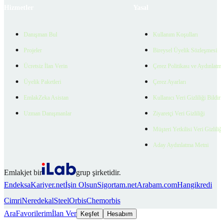
Hizmetler
Yasal
Danışman Bul
Kullanım Koşulları
Projeler
Bireysel Üyelik Sözleşmesi
Ücretsiz İlan Verin
Çerez Politikası ve Aydınlat
Üyelik Paketleri
Çerez Ayarları
EmlakZeka Asistan
Kullanıcı Veri Gizliliği Bildi
Uzman Danışmanlar
Ziyaretçi Veri Gizliliği
Müşteri Yetkilisi Veri Gizlili
Aday Aydınlatma Metni
Emlakjet bir
grup şirketidir.
Endeksa
Kariyer.net
İşin Olsun
Sigortam.net
Arabam.com
Hangikredi
Cimri
Neredekal
SteelOrbis
Chemorbis
Ara
Favorilerim
İlan Ver
Keşfet
Hesabım