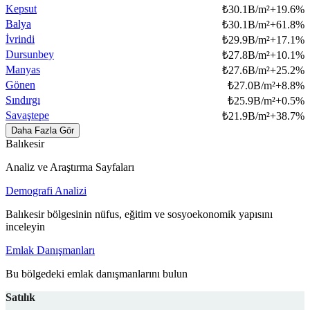
Kepsut
₺
30.1B/m²
+
19.6
%
Balya
₺
30.1B/m²
+
61.8
%
İvrindi
₺
29.9B/m²
+
17.1
%
Dursunbey
₺
27.8B/m²
+
10.1
%
Manyas
₺
27.6B/m²
+
25.2
%
Gönen
₺
27.0B/m²
+
8.8
%
Sındırgı
₺
25.9B/m²
+
0.5
%
Savaştepe
₺
21.9B/m²
+
38.7
%
Daha Fazla Gör
Balıkesir
Analiz ve Araştırma Sayfaları
Demografi Analizi
Balıkesir bölgesinin nüfus, eğitim ve sosyoekonomik yapısını
inceleyin
Emlak Danışmanları
Bu bölgedeki emlak danışmanlarını bulun
Satılık