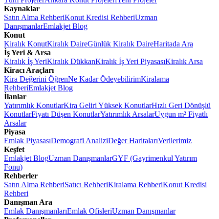
Kaynaklar
Satın Alma Rehberi
Konut Kredisi Rehberi
Uzman
Danışmanlar
Emlakjet Blog
Konut
Kiralık Konut
Kiralık Daire
Günlük Kiralık Daire
Haritada Ara
İş Yeri & Arsa
Kiralık İş Yeri
Kiralık Dükkan
Kiralık İş Yeri Piyasası
Kiralık Arsa
Kiracı Araçları
Kira Değerini Öğren
Ne Kadar Ödeyebilirim
Kiralama
Rehberi
Emlakjet Blog
İlanlar
Yatırımlık Konutlar
Kira Geliri Yüksek Konutlar
Hızlı Geri Dönüşlü
Konutlar
Fiyatı Düşen Konutlar
Yatırımlık Arsalar
Uygun m² Fiyatlı
Arsalar
Piyasa
Emlak Piyasası
Demografi Analizi
Değer Haritaları
Verilerimiz
Keşfet
Emlakjet Blog
Uzman Danışmanlar
GYF (Gayrimenkul Yatırım
Fonu)
Rehberler
Satın Alma Rehberi
Satıcı Rehberi
Kiralama Rehberi
Konut Kredisi
Rehberi
Danışman Ara
Emlak Danışmanları
Emlak Ofisleri
Uzman Danışmanlar