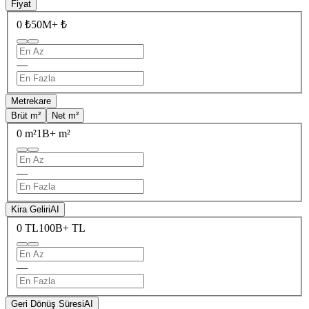
Fiyat
0 ₺
50M+ ₺
—
Metrekare
Brüt m²
Net m²
0 m²
1B+ m²
—
Kira Geliri
AI
0 TL
100B+ TL
—
Geri Dönüş Süresi
AI