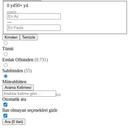
0 yıl
50+ yıl
—
Kimden
Temizle
Tümü
Emlak Ofisinden
(
9.731
)
Sahibinden
(
55
)
Müteahhitten
Arama Kelimesi
Otomatik ara
İlan olmayan seçenekleri gizle
Ara (0 ilan)