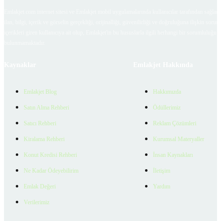
Emlakjet.com internet sitesi ve Emlakjet mobil uygulamalarında kullanıcılar tarafından sağlana
ilan, bilgi, içerik ve görselin gerçekliği, orijinalliği, güvenilirliği ve doğruluğuna ilişkin soru
içerikleri giren kullanıcıya ait olup, Emlakjet'in bu hususlarla ilgili herhangi bir sorumluluğu
bulunmamaktadır.
Kaynaklar
Emlakjet Hakkında
Emlakjet Blog
Hakkımızda
Satın Alma Rehberi
Ödüllerimiz
Satıcı Rehberi
Reklam Çözümleri
Kiralama Rehberi
Kurumsal Materyaller
Konut Kredisi Rehberi
İnsan Kaynakları
Ne Kadar Ödeyebilirim
İletişim
Emlak Değeri
Yardım
Verilerimiz