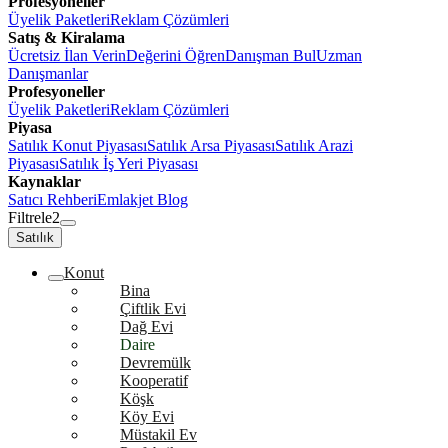
Profesyoneller
Üyelik Paketleri
Reklam Çözümleri
Satış & Kiralama
Ücretsiz İlan Verin
Değerini Öğren
Danışman Bul
Uzman
Danışmanlar
Profesyoneller
Üyelik Paketleri
Reklam Çözümleri
Piyasa
Satılık Konut Piyasası
Satılık Arsa Piyasası
Satılık Arazi
Piyasası
Satılık İş Yeri Piyasası
Kaynaklar
Satıcı Rehberi
Emlakjet Blog
Filtrele
2
Satılık
Konut
Bina
Çiftlik Evi
Dağ Evi
Daire
Devremülk
Kooperatif
Köşk
Köy Evi
Müstakil Ev