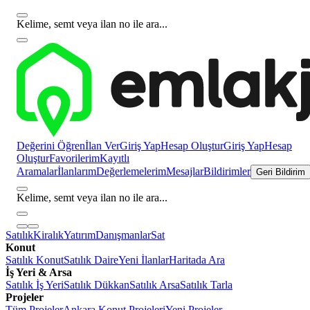
Kelime, semt veya ilan no ile ara...
Değerini Öğren
İlan Ver
Giriş Yap
Hesap Oluştur
Giriş Yap
Hesap
Oluştur
Favorilerim
Kayıtlı
Aramalar
İlanlarım
Değerlemelerim
Mesajlar
Bildirimler
Geri Bildirim
Kelime, semt veya ilan no ile ara...
Satılık
Kiralık
Yatırım
Danışmanlar
Sat
Konut
Satılık Konut
Satılık Daire
Yeni İlanlar
Haritada Ara
İş Yeri & Arsa
Satılık İş Yeri
Satılık Dükkan
Satılık Arsa
Satılık Tarla
Projeler
Tüm Projeler
Ankara Konut Projeleri
Yeni Projeler