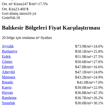
Ort. m² Kirası
247 ₺/m²
+
17.5
%
Ort. Kira
23.469 ₺
Geri dönüş süresi
16 yıl
Getiri
%6.18
Balıkesir Bölgeleri Fiyat Karşılaştırması
20 bölge için ortalama m² fiyatları
Ayvalık
₺
73.9B/m²
+
24.6
%
Burhaniye
₺
58.1B/m²
+
25.8
%
Erdek
₺
51.9B/m²
+
27.5
%
Gömeç
₺
50.6B/m²
+
27.6
%
Edremit
₺
47.8B/m²
+
16.6
%
Altıeylül
₺
47.1B/m²
+
24.0
%
Marmara
₺
43.2B/m²
+
24.9
%
Bigadiç
₺
41.0B/m²
+
7.0
%
Karesi
₺
39.0B/m²
+
22.9
%
Havran
₺
36.8B/m²
+
47.3
%
Bandırma
₺
36.7B/m²
+
26.2
%
Susurluk
₺
30.6B/m²
+
30.1
%