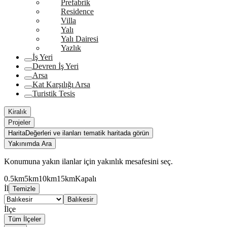
Prefabrik
Residence
Villa
Yalı
Yalı Dairesi
Yazlık
İş Yeri
Devren İş Yeri
Arsa
Kat Karşılığı Arsa
Turistik Tesis
Kiralık
Projeler
Harita
Değerleri ve ilanları tematik haritada görün
Yakınımda Ara
Konumuna yakın ilanlar için yakınlık mesafesini seç.
0.5km
5km
10km
15km
Kapalı
İl
Temizle
Balıkesir
İlçe
Tüm İlçeler