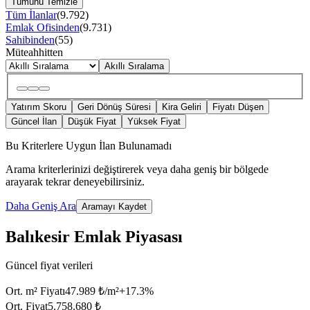
Tümünü Temizle
Tüm İlanlar
(
9.792
)
Emlak Ofisinden
(
9.731
)
Sahibinden
(
55
)
Müteahhitten
Akıllı Sıralama
Yatırım Skoru
Geri Dönüş Süresi
Kira Geliri
Fiyatı Düşen
Güncel İlan
Düşük Fiyat
Yüksek Fiyat
Bu Kriterlere Uygun İlan Bulunamadı
Arama kriterlerinizi değiştirerek veya daha geniş bir bölgede
arayarak tekrar deneyebilirsiniz.
Daha Geniş Ara
Aramayı Kaydet
Balıkesir Emlak Piyasası
Güncel fiyat verileri
Ort. m² Fiyatı
47.989 ₺/m²
+
17.3
%
Ort. Fiyat
5.758.680 ₺