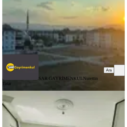
3+1
·
135 m²
·
5. Kat
·
04.08.2026
4.800.000 ₺
SAR GAYRİMENKUL
Nurettin Tatar
Ara
Ara
SAR GAYRİMENKUL
Nurettin
Tatar
SIFIR BİNA
Eymen Yapı'dan Özgürevler Mevkii
Arakat 3+1 Satılık Lüx Daire
Merkez, Ulukavak Mahallesi
3+1
·
130 m²
·
2. Kat
·
04.08.2026