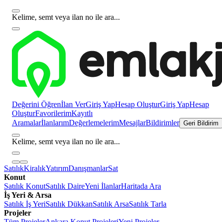
Kelime, semt veya ilan no ile ara...
Değerini Öğren
İlan Ver
Giriş Yap
Hesap Oluştur
Giriş Yap
Hesap
Oluştur
Favorilerim
Kayıtlı
Aramalar
İlanlarım
Değerlemelerim
Mesajlar
Bildirimler
Geri Bildirim
Kelime, semt veya ilan no ile ara...
Satılık
Kiralık
Yatırım
Danışmanlar
Sat
Konut
Satılık Konut
Satılık Daire
Yeni İlanlar
Haritada Ara
İş Yeri & Arsa
Satılık İş Yeri
Satılık Dükkan
Satılık Arsa
Satılık Tarla
Projeler
Tüm Projeler
Ankara Konut Projeleri
Yeni Projeler