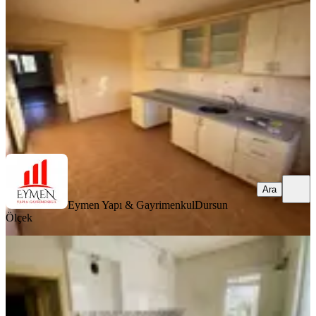
3+1
·
125 m²
·
4. Kat
·
05.08.2026
2.350.000 ₺
Eymen Yapı & Gayrimenkul
Dursun Ölçek
Ara
Ara
Eymen Yapı & Gayrimenkul
Dursun
Ölçek
YENİ
Hakan Emlak'tan Yörük Evler Cami
Civarında
Merkez, Gülabibey Mahallesi