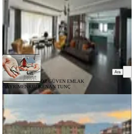
12.650.000 ₺
ÖZ GÜVEN EMLAK GAYRİMENKUL
KENAN TUNÇ
Ara
Ara
ÖZ GÜVEN EMLAK
GAYRİMENKUL
KENAN TUNÇ
EŞYALI
%
4
Carrefour Arkası Muratevlerde 3+1
Satılık Daire
Merkez, Üçtutlar Mahallesi
3+1
·
135 m²
·
Kot 1
·
03.06.2026