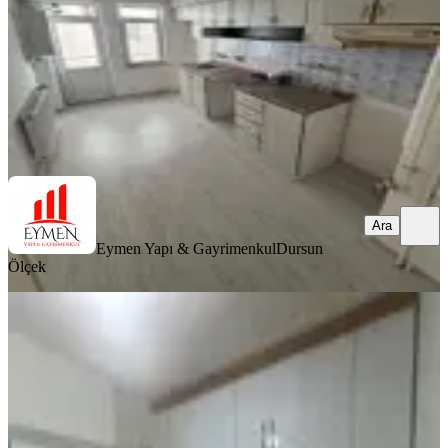
2.150.000 ₺
2.200.000 ₺
Eymen Yapı & Gayrimenkul
Dursun Ölçek
Ara
Ara
Eymen Yapı & Gayrimenkul
Dursun
Ölçek
KOMBİLİ
Muslu Gayrimenkulden Albayrak
Caddesinde 3+1 Satılık Dalire
Merkez, Üçtutlar Mahallesi
3+1
·
115 m²
·
Yüksek giriş
·
01.05.2026