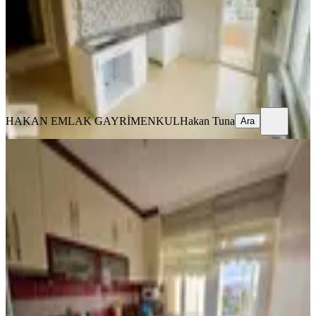
3+1
·
105 m²
·
2. Kat
·
05.08.2026
3.150.000 ₺
HAKAN EMLAK GAYRİMENKUL
Hakan Tuna
Ara
HAKAN EMLAK GAYRİMENKUL
Hakan Tuna
Ara
YENİ
Aydoğdu'dan Hacıbektaş Vakfı Yakını
3+1 Daire,115m² Güneş Cephe
Merkez, Bahçelievler Mahallesi
3+1
·
130 m²
·
3. Kat
·
04.08.2026
3.200.000 ₺