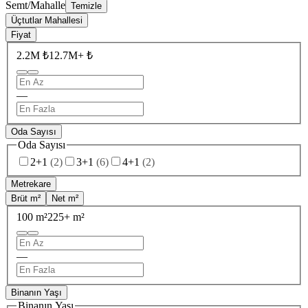
Semt/Mahalle
Temizle
Üçtutlar Mahallesi
Fiyat
2.2M ₺
12.7M+ ₺
—
Oda Sayısı
Oda Sayısı
2+1
(
2
)
3+1
(
6
)
4+1
(
2
)
Metrekare
Brüt m²
Net m²
100 m²
225+ m²
—
Binanın Yaşı
Binanın Yaşı