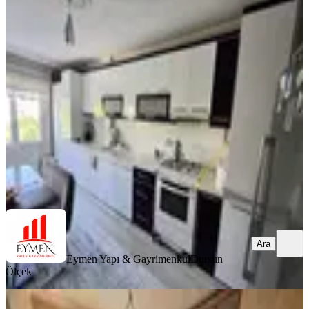
Eymen Yapı'dan Osmancık Caddesi
Üzeri 3+1 Park Cepheli Daire
Merkez, Ulukavak Mahallesi
3+1
·
135 m²
·
2. Kat
·
07.08.2026
3.600.000 ₺
Eymen Yapı & Gayrimenkul
Dursun Ölçek
Ara
Ara
Eymen Yapı & Gayrimenkul
Dursun
Ölçek
YENİ