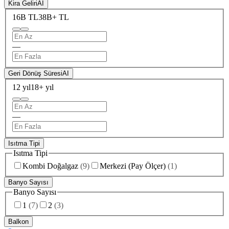
Kira Geliri
AI
16B TL
38B+ TL
—
Geri Dönüş Süresi
AI
12 yıl
18+ yıl
—
Isıtma Tipi
Isıtma Tipi
Kombi Doğalgaz
(
9
)
Merkezi (Pay Ölçer)
(
1
)
Banyo Sayısı
Banyo Sayısı
1
(
7
)
2
(
3
)
Balkon