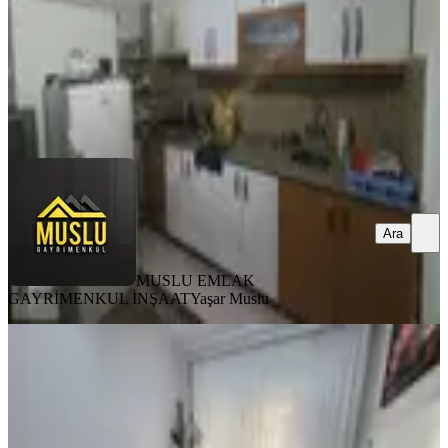
2.375.000 ₺
Geri Dönüş:
12 yıl
MUSLU EMLAK GAYRİMENKUL İNŞAAT
Yaşar Muslu
Ara
Ara
MUSLU EMLAK
GAYRİMENKUL İNŞAAT
Yaşar Muslu
KOMBİLİ
Muslu Emlaktan Eşref Hoca
Caddesinde Fırsat Daire
Merkez, Üçtutlar Mahallesi