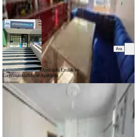
Aydoğdu Emlak ve Gayrimankul
Murat Aydoğdu
Ara
Ara
Aydoğdu Emlak ve
Gayrimankul
Murat Aydoğdu
YENİ
Aydoğdu'dan Sülüklü'de 3+1 5.kat
Yeni Bina Ful Yapılı Asansörlü
Merkez, Bahçelievler Mahallesi
3+1
·
140 m²
·
5. Kat
·
04.08.2026
4.200.000 ₺