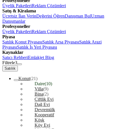
Profesyoneller
Üyelik Paketleri
Reklam Çözümleri
Satış & Kiralama
Ücretsiz İlan Verin
Değerini Öğren
Danışman Bul
Uzman
Danışmanlar
Profesyoneller
Üyelik Paketleri
Reklam Çözümleri
Piyasa
Satılık Konut Piyasası
Satılık Arsa Piyasası
Satılık Arazi
Piyasası
Satılık İş Yeri Piyasası
Kaynaklar
Satıcı Rehberi
Emlakjet Blog
Filtrele
3
Satılık
Konut
(21)
Daire
(10)
Villa
(9)
Bina
(2)
Çiftlik Evi
Dağ Evi
Devremülk
Kooperatif
Köşk
Köy Evi