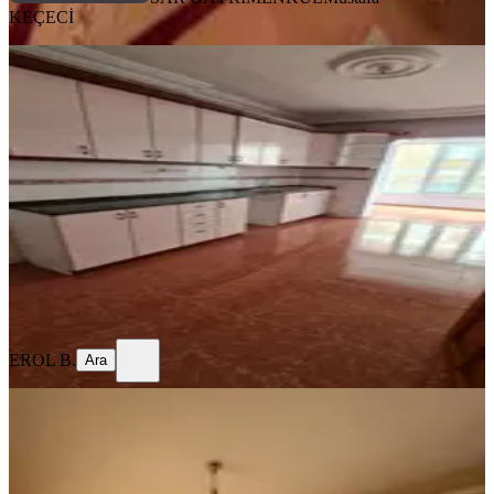
KEÇECİ
YENİ
%
2
Sahibinden,karakeçili Mh,asansörlü
Kaçırılmayacak Fırsat Ara Kat 3+1
Merkez, Karakeçili Mahallesi
3+1
·
150 m²
·
4. Kat
·
05.08.2026
3.580.000 ₺
3.650.000 ₺
EROL B.
Ara
EROL B.
Ara
YENİ
Eymen Yapı-akkent Toki'de İlkokul
Yakını 3+1 Satılık Daire
Merkez, Ak Kent Mahallesi