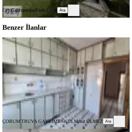
Cep Gayrimenkul
Fatih Çiçek
Ara
Benzer İlanlar
YENİ
** Truva - Mehmet Akif Ersoy
1.cadde Üzeri 3+1 130 M2 Daire.
Merkez, Bahçelievler Mahallesi
3+1
·
140 m²
·
4. Kat
·
08.08.2026
2.100.000 ₺
ÇORUM TRUVA GAYRİMENKUL
Murat ÖLMEZ
Ara
ÇORUM TRUVA GAYRİMENKUL
Murat ÖLMEZ
Ara
YENİ