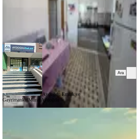
Aydoğdu Emlak ve Gayrimankul
Murat Aydoğdu
Ara
Ara
Aydoğdu Emlak ve
Gayrimankul
Murat Aydoğdu
YENİ
Özgürevlerde Satılık 3+1 Daire
Merkez, Ulukavak Mahallesi