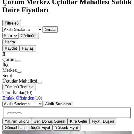
Çorum Merkez Üçtutlar Mahallesi Satılık
Daire Fiyatları
Filtrele
3
Sırala
Görünüm
Harita
Kaydet
Paylaş
İl
Çorum
İlçe
Merkez
Semt
Üçtutlar Mahallesi
Tümünü Temizle
Tüm İlanlar
(
10
)
Emlak Ofisinden
(
10
)
Akıllı Sıralama
Yatırım Skoru
Geri Dönüş Süresi
Kira Geliri
Fiyatı Düşen
Güncel İlan
Düşük Fiyat
Yüksek Fiyat
KOMBİLİ