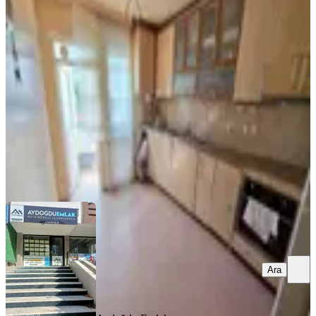
Aydoğdu Dan M.akif Ersoy Cad
Üzeri 3+1 Daire, 120m² Asansörlü
Merkez, Bahçelievler Mahallesi
3+1
·
130 m²
·
1. Kat
·
06.08.2026
4.250.000 ₺
Aydoğdu Emlak ve Gayrimankul
Murat Aydoğdu
Ara
Ara