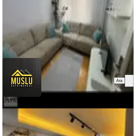
3+1
·
130 m²
·
4. Kat
·
01.05.2026
2.900.000 ₺
Geri Dönüş:
14 yıl
MUSLU EMLAK GAYRİMENKUL İNŞAAT
Yaşar Muslu
Ara
Ara
MUSLU EMLAK
GAYRİMENKUL İNŞAAT
Yaşar Muslu
SIFIR BİNA
Hakan Emlaktan Buhara Kafeler
Bölgesinde Satılık Lüx Daire
Merkez, Üçtutlar Mahallesi