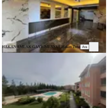
3+1
·
180 m²
·
3. Kat
·
10.04.2026
8.000.000 ₺
Geri Dönüş:
18 yıl
HAKAN EMLAK GAYRİMENKUL
Hakan Tuna
Ara
HAKAN EMLAK GAYRİMENKUL
Hakan Tuna
Ara
SİTE İÇİ
Karizma Park Sitesi Satılık
Merkez, Üçtutlar Mahallesi
4+1
·
225 m²
·
1. Kat
·
10.04.2026
8.050.000 ₺
Cep Gayrimenkul
Fatih Çiçek
Ara