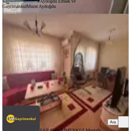
Aydoğdu Emlak ve
Gayrimankul
Murat Aydoğdu
YENİ
Akkent Celilkırı Tokide Satılık 3+1
Ara Kat Daire
Merkez, Ak Kent Mahallesi
3+1
·
125 m²
·
3. Kat
·
05.08.2026
2.200.000 ₺
SAR GAYRİMENKUL
Mustafa KEÇECİ
Ara
Ara
SAR GAYRİMENKUL
Mustafa