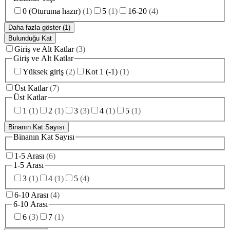
0 (Oturuma hazır)
(
1
)
5
(
1
)
16-20
(
4
)
Daha fazla göster (1)
Bulunduğu Kat
Giriş ve Alt Katlar
(
3
)
Giriş ve Alt Katlar
Yüksek giriş
(
2
)
Kot 1 (-1)
(
1
)
Üst Katlar
(
7
)
Üst Katlar
1
(
1
)
2
(
1
)
3
(
3
)
4
(
1
)
5
(
1
)
Binanın Kat Sayısı
Binanın Kat Sayısı
1-5 Arası
(
6
)
1-5 Arası
3
(
1
)
4
(
1
)
5
(
4
)
6-10 Arası
(
4
)
6-10 Arası
6
(
3
)
7
(
1
)