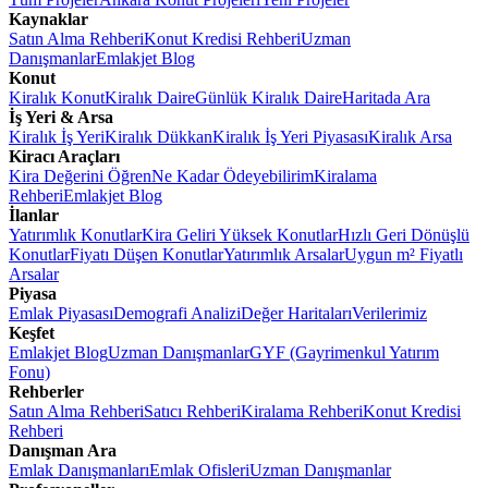
Kaynaklar
Satın Alma Rehberi
Konut Kredisi Rehberi
Uzman
Danışmanlar
Emlakjet Blog
Konut
Kiralık Konut
Kiralık Daire
Günlük Kiralık Daire
Haritada Ara
İş Yeri & Arsa
Kiralık İş Yeri
Kiralık Dükkan
Kiralık İş Yeri Piyasası
Kiralık Arsa
Kiracı Araçları
Kira Değerini Öğren
Ne Kadar Ödeyebilirim
Kiralama
Rehberi
Emlakjet Blog
İlanlar
Yatırımlık Konutlar
Kira Geliri Yüksek Konutlar
Hızlı Geri Dönüşlü
Konutlar
Fiyatı Düşen Konutlar
Yatırımlık Arsalar
Uygun m² Fiyatlı
Arsalar
Piyasa
Emlak Piyasası
Demografi Analizi
Değer Haritaları
Verilerimiz
Keşfet
Emlakjet Blog
Uzman Danışmanlar
GYF (Gayrimenkul Yatırım
Fonu)
Rehberler
Satın Alma Rehberi
Satıcı Rehberi
Kiralama Rehberi
Konut Kredisi
Rehberi
Danışman Ara
Emlak Danışmanları
Emlak Ofisleri
Uzman Danışmanlar