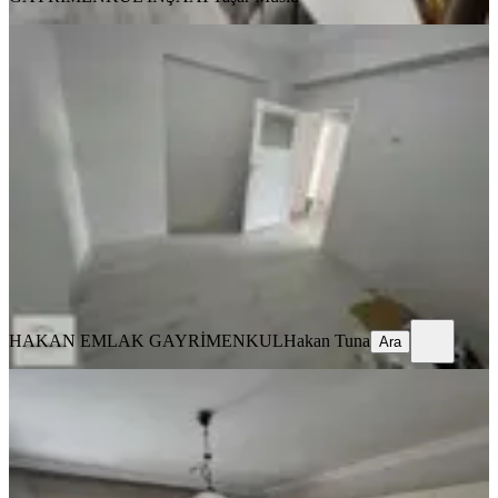
BALKONLU
Hakan Emlaktan Adliye Civarı Satılık
Daire
Merkez, Üçtutlar Mahallesi
2+1
·
110 m²
·
3. Kat
·
26.07.2026
2.250.000 ₺
HAKAN EMLAK GAYRİMENKUL
Hakan Tuna
Ara
HAKAN EMLAK GAYRİMENKUL
Hakan Tuna
Ara
MANZARALI
Eymen Yapı-fatih Caddesi Üzerinde
Satılık 3+1 Bakımlı Daire
Merkez, Üçtutlar Mahallesi