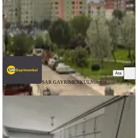
3.900.000 ₺
4.050.000 ₺
SAR GAYRİMENKUL
Nurettin Tatar
Ara
Ara
SAR GAYRİMENKUL
Nurettin
Tatar
MANZARALI
%
2
Eymen Yapı-ulu Camii Civarı Hesaplı
Satılık 3+1 Daire
Merkez, Üçtutlar Mahallesi
3+1
·
140 m²
·
2. Kat
·
03.06.2026