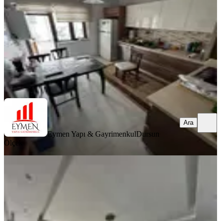
3+1
·
150 m²
·
3. Kat
·
25.07.2026
4.600.000 ₺
Eymen Yapı & Gayrimenkul
Dursun Ölçek
Ara
Ara
Eymen Yapı & Gayrimenkul
Dursun
Ölçek
MANZARALI
!! Binevlerde İçi Full Yapılı Satılık
Ultra Lüx Daire !!
Merkez, Üçtutlar Mahallesi
4+1
·
180 m²
·
5. Kat
·
22.06.2026