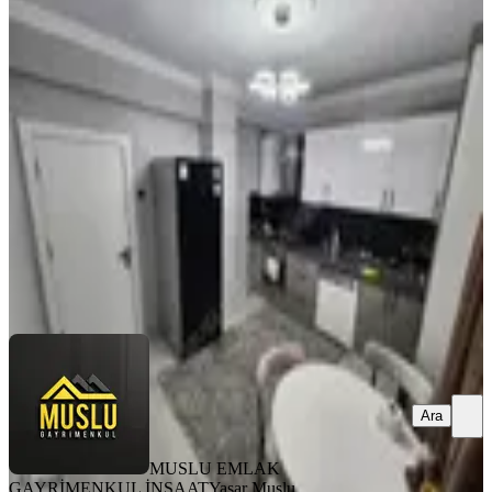
Muslu Emlaktan Bedesten Yakını 2+1
Lüks Yapılı Fırsat Daire
Merkez, Üçtutlar Mahallesi
2+1
·
100 m²
·
Yüksek giriş
·
29.07.2026
2.750.000 ₺
MUSLU EMLAK GAYRİMENKUL İNŞAAT
Yaşar Muslu
Ara
Ara
MUSLU EMLAK
GAYRİMENKUL İNŞAAT
Yaşar Muslu