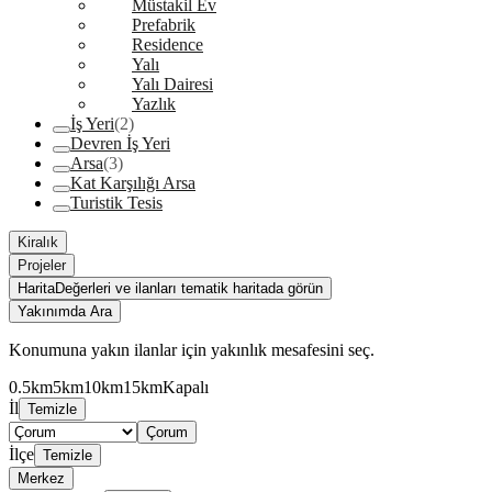
Müstakil Ev
Prefabrik
Residence
Yalı
Yalı Dairesi
Yazlık
İş Yeri
(2)
Devren İş Yeri
Arsa
(3)
Kat Karşılığı Arsa
Turistik Tesis
Kiralık
Projeler
Harita
Değerleri ve ilanları tematik haritada görün
Yakınımda Ara
Konumuna yakın ilanlar için yakınlık mesafesini seç.
0.5km
5km
10km
15km
Kapalı
İl
Temizle
Çorum
İlçe
Temizle
Merkez