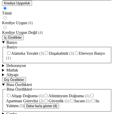
Krediye Uygunluk
Tümü
Krediye Uygun
(
6
)
Krediye Uygun Değil
(
4
)
İç Özellikler
Banyo
Banyo
Alaturka Tuvalet
(
3
)
Duşakabinli
(
3
)
Ebeveyn Banyo
(
1
)
Dekorasyon
Mutfak
Altyapı
Dış Özellikler
Bina Özellikleri
Bina Özellikleri
Ahşap Doğrama
(
1
)
Alüminyum Doğrama
(
1
)
Apartman Görevlisi
(
2
)
Güvenlik
(
1
)
Isıcam
(
1
)
Isı
Yalıtımı
(
5
)
Daha fazla göster (4)
Cephe