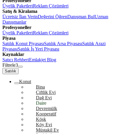
Profesyoneller
Üyelik Paketleri
Reklam Çözümleri
Satış & Kiralama
Ücretsiz İlan Verin
Değerini Öğren
Danışman Bul
Uzman
Danışmanlar
Profesyoneller
Üyelik Paketleri
Reklam Çözümleri
Piyasa
Satılık Konut Piyasası
Satılık Arsa Piyasası
Satılık Arazi
Piyasası
Satılık İş Yeri Piyasası
Kaynaklar
Satıcı Rehberi
Emlakjet Blog
Filtrele
3
Satılık
Konut
Bina
Çiftlik Evi
Dağ Evi
Daire
Devremülk
Kooperatif
Köşk
Köy Evi
Müstakil Ev