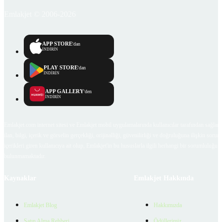
Emlakjet © 2006-2026
APP STORE
'dan
İNDİRİN
PLAY STORE
'dan
İNDİRİN
APP GALLERY
'den
İNDİRİN
Emlakjet.com internet sitesi ve Emlakjet mobil uygulamalarında kullanıcılar tarafından sağlana
ilan, bilgi, içerik ve görselin gerçekliği, orijinalliği, güvenilirliği ve doğruluğuna ilişkin soru
içerikleri giren kullanıcıya ait olup, Emlakjet'in bu hususlarla ilgili herhangi bir sorumluluğu
bulunmamaktadır.
Kaynaklar
Emlakjet Hakkında
Emlakjet Blog
Hakkımızda
Satın Alma Rehberi
Ödüllerimiz