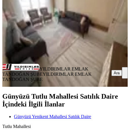
3+1
·
135 m²
·
3. Kat
·
15.01.2026
4.000.000 ₺
YILDIRIMLAR EMLAK TANDOĞAN ŞUBE
YILDIRIMLAR
EMLAK TANDOĞAN ŞUBE
Ara
YILDIRIMLAR EMLAK
Ara
TANDOĞAN ŞUBE
YILDIRIMLAR EMLAK
TANDOĞAN ŞUBE
Günyüzü Tutlu Mahallesi Satılık Daire
İçindeki İlgili İlanlar
Günyüzü Yenikent Mahallesi Satılık Daire
Tutlu Mahallesi