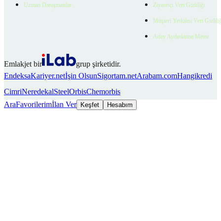
Uzman Danışmanlar
Ziyaretçi Veri Gizliliği
Müşteri Yetkilisi Veri Gizlili
Aday Aydınlatma Metni
Emlakjet bir
grup şirketidir.
Endeksa
Kariyer.net
İşin Olsun
Sigortam.net
Arabam.com
Hangikredi
Cimri
Neredekal
SteelOrbis
Chemorbis
Ara
Favorilerim
İlan Ver
Keşfet
Hesabım