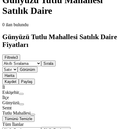
Satılık Daire
0
ilan bulundu
Günyüzü Tutlu Mahallesi Satılık Daire
Fiyatları
Filtrele
3
Sırala
Görünüm
Harita
Kaydet
Paylaş
İl
Eskişehir
İlçe
Günyüzü
Semt
Tutlu Mahallesi
Tümünü Temizle
Tüm İlanlar