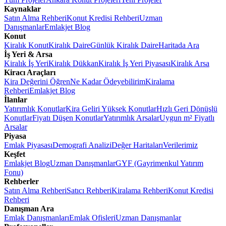
Kaynaklar
Satın Alma Rehberi
Konut Kredisi Rehberi
Uzman
Danışmanlar
Emlakjet Blog
Konut
Kiralık Konut
Kiralık Daire
Günlük Kiralık Daire
Haritada Ara
İş Yeri & Arsa
Kiralık İş Yeri
Kiralık Dükkan
Kiralık İş Yeri Piyasası
Kiralık Arsa
Kiracı Araçları
Kira Değerini Öğren
Ne Kadar Ödeyebilirim
Kiralama
Rehberi
Emlakjet Blog
İlanlar
Yatırımlık Konutlar
Kira Geliri Yüksek Konutlar
Hızlı Geri Dönüşlü
Konutlar
Fiyatı Düşen Konutlar
Yatırımlık Arsalar
Uygun m² Fiyatlı
Arsalar
Piyasa
Emlak Piyasası
Demografi Analizi
Değer Haritaları
Verilerimiz
Keşfet
Emlakjet Blog
Uzman Danışmanlar
GYF (Gayrimenkul Yatırım
Fonu)
Rehberler
Satın Alma Rehberi
Satıcı Rehberi
Kiralama Rehberi
Konut Kredisi
Rehberi
Danışman Ara
Emlak Danışmanları
Emlak Ofisleri
Uzman Danışmanlar