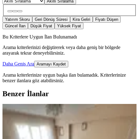
Akıllı Sıralama
Yatırım Skoru
Geri Dönüş Süresi
Kira Geliri
Fiyatı Düşen
Güncel İlan
Düşük Fiyat
Yüksek Fiyat
Bu Kriterlere Uygun İlan Bulunamadı
Arama kriterlerinizi değiştirerek veya daha geniş bir bölgede
arayarak tekrar deneyebilirsiniz.
Daha Geniş Ara
Aramayı Kaydet
Arama kriterlerinize uygun başka ilan bulamadık.
Kriterlerinize
benzer ilanlara göz atabilirsiniz.
Benzer İlanlar
MANZARALI
Yenikent Mustafa Kemal
Mahallesinde 3+1 Full Yapılı Daire
Günyüzü, Yenikent Mahallesi