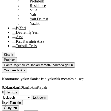
Prefabrik
Residence
Villa
Yalı
Yalı Dairesi
Yazlık
İş Yeri
Devren İş Yeri
Arsa
Kat Karşılığı Arsa
Turistik Tesis
Kiralık
Projeler
Harita
Değerleri ve ilanları tematik haritada görün
Yakınımda Ara
Konumuna yakın ilanlar için yakınlık mesafesini seç.
0.5km
5km
10km
15km
Kapalı
İl
Temizle
Eskişehir
İlçe
Temizle
Günyüzü