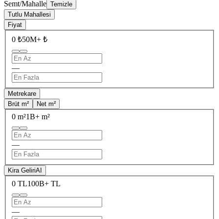
Semt/Mahalle
Temizle
Tutlu Mahallesi
Fiyat
0 ₺
50M+ ₺
—
Metrekare
Brüt m²
Net m²
0 m²
1B+ m²
—
Kira Geliri
AI
0 TL
100B+ TL
—