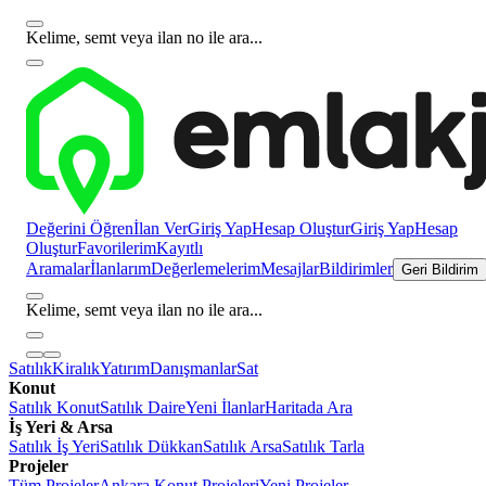
Kelime, semt veya ilan no ile ara...
Değerini Öğren
İlan Ver
Giriş Yap
Hesap Oluştur
Giriş Yap
Hesap
Oluştur
Favorilerim
Kayıtlı
Aramalar
İlanlarım
Değerlemelerim
Mesajlar
Bildirimler
Geri Bildirim
Kelime, semt veya ilan no ile ara...
Satılık
Kiralık
Yatırım
Danışmanlar
Sat
Konut
Satılık Konut
Satılık Daire
Yeni İlanlar
Haritada Ara
İş Yeri & Arsa
Satılık İş Yeri
Satılık Dükkan
Satılık Arsa
Satılık Tarla
Projeler
Tüm Projeler
Ankara Konut Projeleri
Yeni Projeler