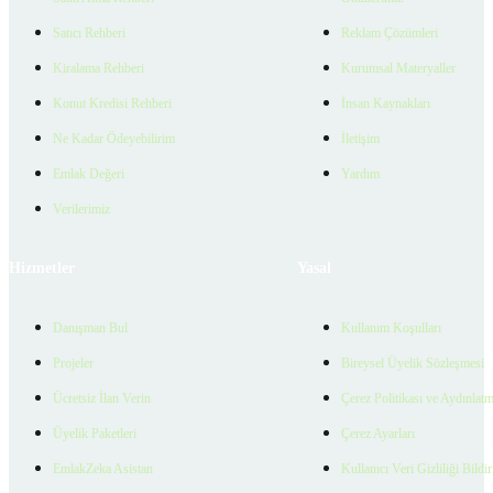
Satıcı Rehberi
Reklam Çözümleri
Kiralama Rehberi
Kurumsal Materyaller
Konut Kredisi Rehberi
İnsan Kaynakları
Ne Kadar Ödeyebilirim
İletişim
Emlak Değeri
Yardım
Verilerimiz
Hizmetler
Yasal
Danışman Bul
Kullanım Koşulları
Projeler
Bireysel Üyelik Sözleşmesi
Ücretsiz İlan Verin
Çerez Politikası ve Aydınlat
Üyelik Paketleri
Çerez Ayarları
EmlakZeka Asistan
Kullanıcı Veri Gizliliği Bildi