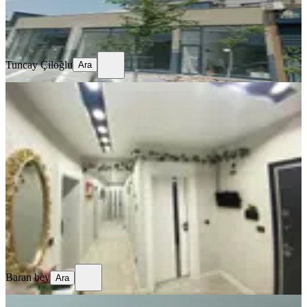
Tuncay Çiloğlu
Ara
Tuncay Çiloğlu
Ara
SIFIR BİNA
%
9
3,5+1 Oturuma Hazır Daire Sitede En
Uygunu
Gaziantep, Şahinbey
3.5+1
·
180 m²
·
6. Kat
·
21.07.2026
6.300.000 ₺
6.899.999 ₺
Baran bey
Ara
Baran bey
Ara
MANZARALI