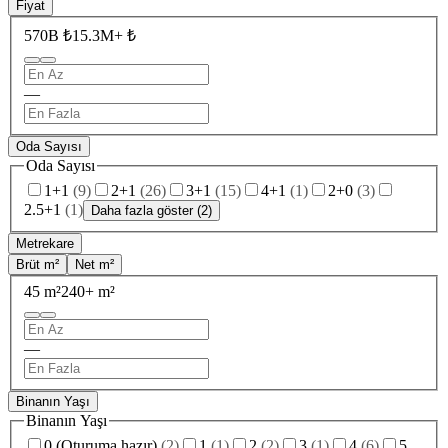
Fiyat
570B ₺
15.3M+ ₺
—
Oda Sayısı
Oda Sayısı
1+1
(
9
)
2+1
(
26
)
3+1
(
15
)
4+1
(
1
)
2+0
(
3
)
2.5+1
(
1
)
Daha fazla göster (2)
Metrekare
Brüt m²
Net m²
45 m²
240+ m²
—
Binanın Yaşı
Binanın Yaşı
0 (Oturuma hazır)
(
2
)
1
(
1
)
2
(
2
)
3
(
1
)
4
(
6
)
5