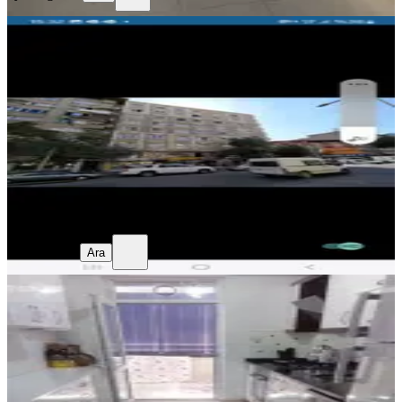
EŞYALI
Stüdyo Daire
Gaziantep, Şahinbey
1+1
·
45 m²
·
4. Kat
·
17.07.2026
1.899.000 ₺
Sinan Özcan
Ara
Sinan Özcan
Ara
SİTE İÇİ
Abdülhamid Han Mah.satılık Daire
Gaziantep, Şahinbey
2+1
·
120 m²
·
6. Kat
·
16.07.2026
2.800.000 ₺