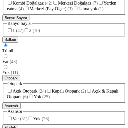
Kombi Doğalgaz
(
42
)
Merkezi Doğalgaz
(
7
)
Yerden
ısıtma
(
4
)
Merkezi (Pay Ölçer)
(
3
)
Isıtma yok
(
1
)
Banyo Sayısı
Banyo Sayısı
1
(
47
)
2
(
10
)
Balkon
Tümü
Var
(
43
)
Yok
(
11
)
Otopark
Otopark
Açık Otopark
(
24
)
Kapalı Otopark
(
2
)
Açık & Kapalı
Otopark
(
6
)
Yok
(
25
)
Asansör
Asansör
Var
(
31
)
Yok
(
26
)
Mutfak