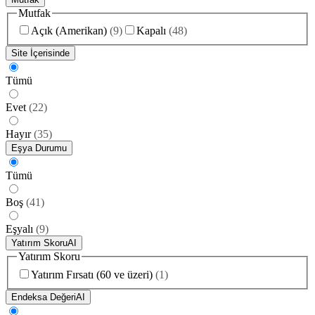
Mutfak
Açık (Amerikan)
(
9
)
Kapalı
(
48
)
Site İçerisinde
Tümü
Evet
(
22
)
Hayır
(
35
)
Eşya Durumu
Tümü
Boş
(
41
)
Eşyalı
(
9
)
Yatırım Skoru
AI
Yatırım Skoru
Yatırım Fırsatı (60 ve üzeri)
(
1
)
Endeksa Değeri
AI