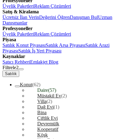
Profesyoneller
Üyelik Paketleri
Reklam Çözümleri
Satış & Kiralama
Ücretsiz İlan Verin
Değerini Öğren
Danışman Bul
Uzman
Danışmanlar
Profesyoneller
Üyelik Paketleri
Reklam Çözümleri
Piyasa
Satılık Konut Piyasası
Satılık Arsa Piyasası
Satılık Arazi
Piyasası
Satılık İş Yeri Piyasası
Kaynaklar
Satıcı Rehberi
Emlakjet Blog
Filtrele
2
Satılık
Konut
(62)
Daire
(57)
Müstakil Ev
(2)
Villa
(2)
Dağ Evi
(1)
Bina
Çiftlik Evi
Devremülk
Kooperatif
Köşk