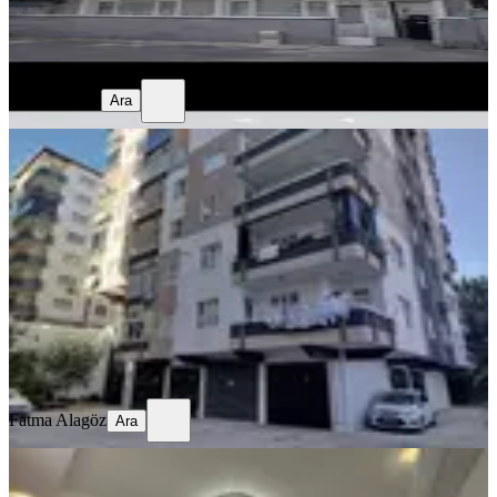
yavuz kardaş
Ara
yavuz kardaş
Ara
SİTE İÇİ
Sahibinden Satılık 2+1 Daire
Gaziantep, Şahinbey
2+1
·
80 m²
·
Yüksek giriş
·
01.07.2026
1.800.000 ₺
Fatma Alagöz
Ara
Fatma Alagöz
Ara
BALKONLU
Bakımlı Sahibinden