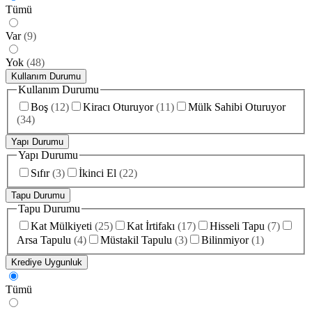
Tümü
Var
(
9
)
Yok
(
48
)
Kullanım Durumu
Kullanım Durumu
Boş
(
12
)
Kiracı Oturuyor
(
11
)
Mülk Sahibi Oturuyor
(
34
)
Yapı Durumu
Yapı Durumu
Sıfır
(
3
)
İkinci El
(
22
)
Tapu Durumu
Tapu Durumu
Kat Mülkiyeti
(
25
)
Kat İrtifakı
(
17
)
Hisseli Tapu
(
7
)
Arsa Tapulu
(
4
)
Müstakil Tapulu
(
3
)
Bilinmiyor
(
1
)
Krediye Uygunluk
Tümü