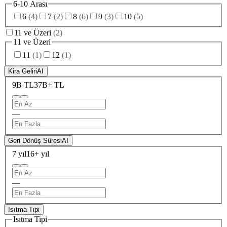
6-10 Arası
6
(
4
)
7
(
2
)
8
(
6
)
9
(
3
)
10
(
5
)
11 ve Üzeri
(
2
)
11 ve Üzeri
11
(
1
)
12
(
1
)
Kira Geliri
AI
9B TL
37B+ TL
—
Geri Dönüş Süresi
AI
7 yıl
16+ yıl
—
Isıtma Tipi
Isıtma Tipi