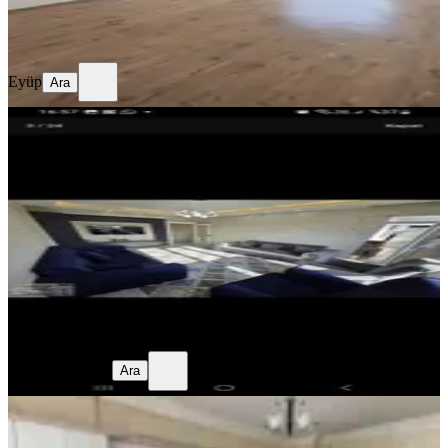
Eyüp
Ara
Eyüp
Ara
EŞYALI
Beştepe Onkoloji
Gaziantep, Şahinbey
2+1
·
135 m²
·
1. Kat
·
27.06.2026
2.750.000 ₺
Neslihan Yaprak
Ara
Neslihan Yaprak
Ara
EBV. BANYO
Güneykent'te Daireye Ait Garajlı
Geniş Daire