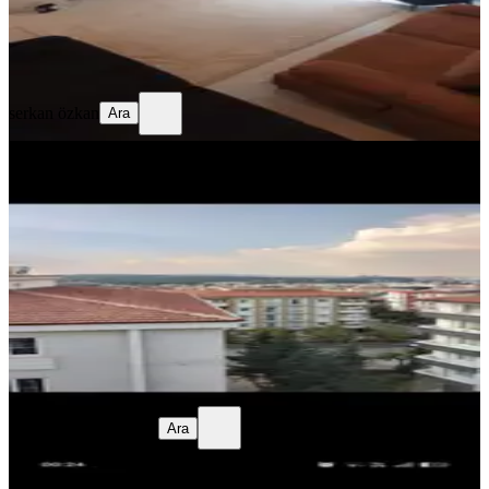
serkan özkan
Ara
serkan özkan
Ara
BALKONLU
3+1 175 Metrekare Daire
Gaziantep, Şahinbey
3+1
·
185 m²
·
5. Kat
·
25.07.2026
3.750.000 ₺
mehmet duran şimşek
Ara
mehmet duran şimşek
Ara
BALKONLU
Memurdan Temiz Masrafsız Satılık