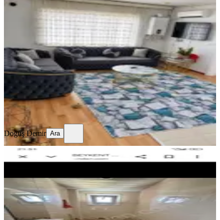
Taşlıca Toki Konutları 2+1 Satılık
Daire
Gaziantep, Şahinbey
2+1
·
85 m²
·
4. Kat
·
30.07.2026
1.125.000 ₺
Doğuş Demir
Ara
Doğuş Demir
Ara
SİTE İÇİ
%
7
Beykent F Toki
Gaziantep, Şehitkamil
2+1
·
118 m²
·
8. Kat
·
29.07.2026
1.575.000 ₺
1.700.000 ₺