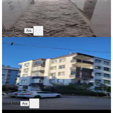
Ozlem Dahan
Ara
Ozlem Dahan
Ara
BALKONLU
%
2
Acil Satılık Kelepir Daire
Gaziantep, Şahinbey
3+1
·
130 m²
·
1. Kat
·
10.07.2026
2.800.000 ₺
2.850.000 ₺
murat bulut
Ara
murat bulut
Ara
BALKONLU