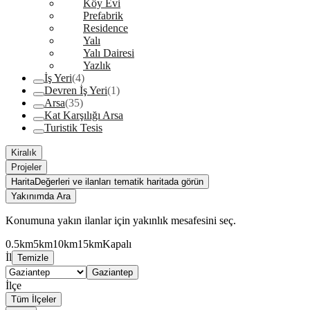
Köy Evi
Prefabrik
Residence
Yalı
Yalı Dairesi
Yazlık
İş Yeri
(4)
Devren İş Yeri
(1)
Arsa
(35)
Kat Karşılığı Arsa
Turistik Tesis
Kiralık
Projeler
Harita
Değerleri ve ilanları tematik haritada görün
Yakınımda Ara
Konumuna yakın ilanlar için yakınlık mesafesini seç.
0.5km
5km
10km
15km
Kapalı
İl
Temizle
Gaziantep
İlçe
Tüm İlçeler