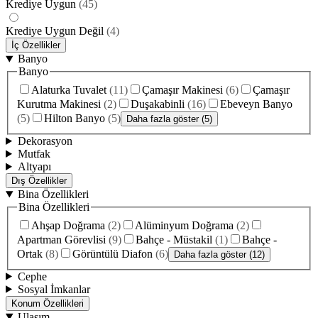
Krediye Uygun
(
45
)
Krediye Uygun Değil
(
4
)
İç Özellikler
Banyo
Banyo
Alaturka Tuvalet
(
11
)
Çamaşır Makinesi
(
6
)
Çamaşır
Kurutma Makinesi
(
2
)
Duşakabinli
(
16
)
Ebeveyn Banyo
(
5
)
Hilton Banyo
(
5
)
Daha fazla göster (5)
Dekorasyon
Mutfak
Altyapı
Dış Özellikler
Bina Özellikleri
Bina Özellikleri
Ahşap Doğrama
(
2
)
Alüminyum Doğrama
(
2
)
Apartman Görevlisi
(
9
)
Bahçe - Müstakil
(
1
)
Bahçe -
Ortak
(
8
)
Görüntülü Diafon
(
6
)
Daha fazla göster (12)
Cephe
Sosyal İmkanlar
Konum Özellikleri
Ulaşım