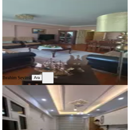
Sahibinden 3+1 Ferah, Sorunsuz &
İyi Komşulu Satılık Daire
Gaziantep, Şehitkamil
3+1
·
180 m²
·
5. Kat
·
19.07.2026
6.550.000 ₺
Ibrahim Sevimli
Ara
Ibrahim Sevimli
Ara
SİTE İÇİ
%
2
Beykent 2.ci Etap Yüksek Giriş Kat
Balkonsuz
Gaziantep, Şehitkamil
2+1
·
105 m²
·
Yüksek giriş
·
17.07.2026