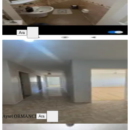
Alisuna
Ara
Alisuna
Ara
MANZARALI
%
3
Acil Satılık Ev Beykent
Gaziantep, Şehitkamil
3+1
·
150 m²
·
9. Kat
·
29.07.2026
2.800.000 ₺
2.880.000 ₺
Aysel ORMANCI
Ara
Aysel ORMANCI
Ara
SİTE İÇİ