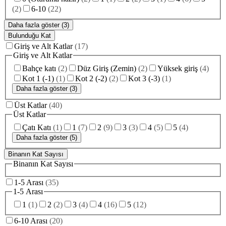
(
2
)
6-10
(
22
)
Daha fazla göster (3)
Bulunduğu Kat
Giriş ve Alt Katlar
(
17
)
Giriş ve Alt Katlar
Bahçe katı
(
2
)
Düz Giriş (Zemin)
(
2
)
Yüksek giriş
(
4
)
Kot 1 (-1)
(
1
)
Kot 2 (-2)
(
2
)
Kot 3 (-3)
(
1
)
Daha fazla göster (3)
Üst Katlar
(
40
)
Üst Katlar
Çatı Katı
(
1
)
1
(
7
)
2
(
9
)
3
(
3
)
4
(
5
)
5
(
4
)
Daha fazla göster (5)
Binanın Kat Sayısı
Binanın Kat Sayısı
1-5 Arası
(
35
)
1-5 Arası
1
(
1
)
2
(
2
)
3
(
4
)
4
(
16
)
5
(
12
)
6-10 Arası
(
20
)