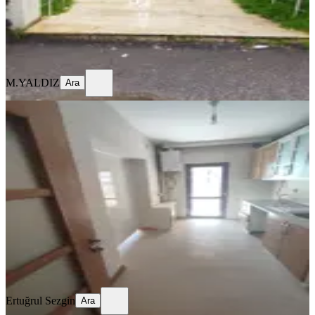
M.YALDIZ
Ara
M.YALDIZ
Ara
BALKONLU
%
2
Şehir Hastanesi Yakını | 95 M² Net |
Güney Cephe | Masrafsız 2+1
Gaziantep, Şahinbey
2+1
·
110 m²
·
Kot 1
·
19.06.2026
2.599.000 ₺
2.650.000 ₺
Ertuğrul Sezgin
Ara
Ertuğrul Sezgin
Ara