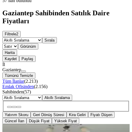
57
ilan bulundu
Gaziantep Sahibinden Satılık Daire
Fiyatları
Filtrele
2
Sırala
Görünüm
Harita
Kaydet
Paylaş
İl
Gaziantep
Tümünü Temizle
Tüm İlanlar
(
2.213
)
Emlak Ofisinden
(
2.156
)
Sahibinden
(
57
)
Akıllı Sıralama
Yatırım Skoru
Geri Dönüş Süresi
Kira Geliri
Fiyatı Düşen
Güncel İlan
Düşük Fiyat
Yüksek Fiyat
YENİ