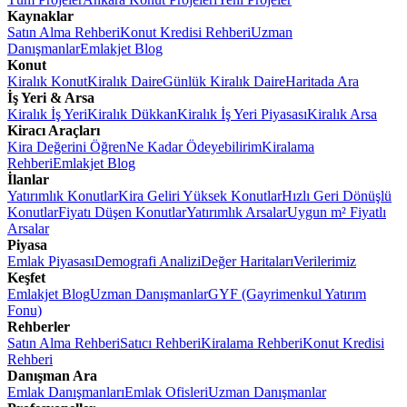
Kaynaklar
Satın Alma Rehberi
Konut Kredisi Rehberi
Uzman
Danışmanlar
Emlakjet Blog
Konut
Kiralık Konut
Kiralık Daire
Günlük Kiralık Daire
Haritada Ara
İş Yeri & Arsa
Kiralık İş Yeri
Kiralık Dükkan
Kiralık İş Yeri Piyasası
Kiralık Arsa
Kiracı Araçları
Kira Değerini Öğren
Ne Kadar Ödeyebilirim
Kiralama
Rehberi
Emlakjet Blog
İlanlar
Yatırımlık Konutlar
Kira Geliri Yüksek Konutlar
Hızlı Geri Dönüşlü
Konutlar
Fiyatı Düşen Konutlar
Yatırımlık Arsalar
Uygun m² Fiyatlı
Arsalar
Piyasa
Emlak Piyasası
Demografi Analizi
Değer Haritaları
Verilerimiz
Keşfet
Emlakjet Blog
Uzman Danışmanlar
GYF (Gayrimenkul Yatırım
Fonu)
Rehberler
Satın Alma Rehberi
Satıcı Rehberi
Kiralama Rehberi
Konut Kredisi
Rehberi
Danışman Ara
Emlak Danışmanları
Emlak Ofisleri
Uzman Danışmanlar