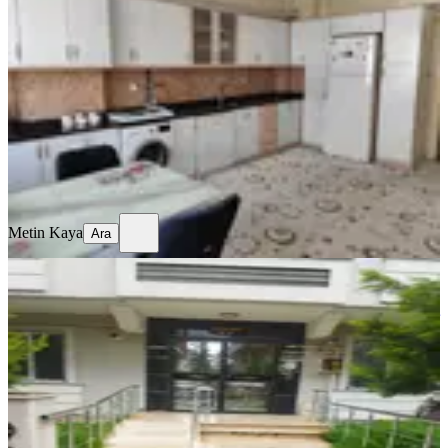
Gaziantep, Şahinbey
3+1
·
185 m²
·
4. Kat
·
23.06.2026
4.000.000 ₺
Yatırım Skoru
:
61
Fırsat
Metin Kaya
Ara
Metin Kaya
Ara
MANZARALI
Bey Mahallesi Tuğcan Otel Arkası Çal
Sokak 2 Katta Kapalı Mutfaklı 2 Adet
Wc Balkonlu Daire
Gaziantep, Şahinbey
2+1
·
100 m²
·
2. Kat
·
20.06.2026
2.330.000 ₺