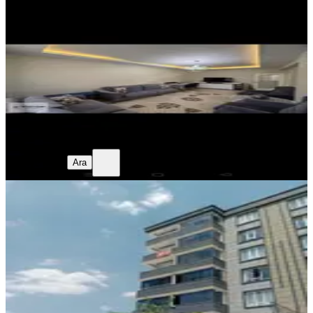
Gaziantep, Şahinbey
3+1
·
155 m²
·
1. Kat
·
24.07.2026
4.250.000 ₺
Şükriye Salıcı
Ara
Şükriye Salıcı
Ara
SIFIR BİNA
Sıfır Oturuma Hazır Fırsat,daire
2.5+1
Gaziantep, Şehitkamil
2.5+1
·
140 m²
·
5. Kat
·
23.07.2026
4.290.000 ₺