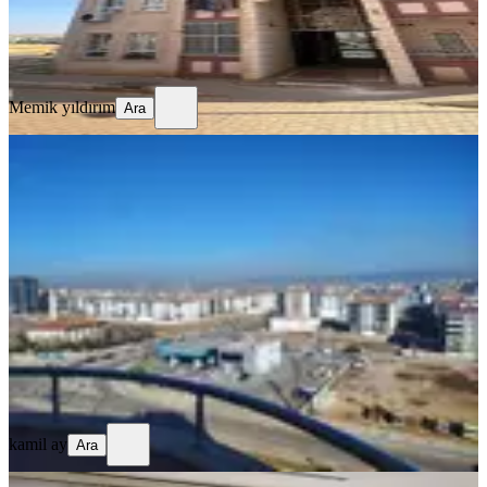
Memik yıldırım
Ara
Memik yıldırım
Ara
BALKONLU
Karataş Merkezde Geniş Önü Açık
3+1 Çok Acil Satılık Daire
Gaziantep, Şahinbey
3+1
·
185 m²
·
8. Kat
·
30.07.2026
3.700.000 ₺
kamil ay
Ara
kamil ay
Ara
SİTE İÇİ