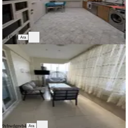
2.700.000 ₺
2.750.000 ₺
Ali Ünal
Ara
Ali Ünal
Ara
SİTE İÇİ
Burak Mahallesi 3+1 Bakımlı İskanlı
Geniş Ve Temiz Daire
Gaziantep, Şehitkamil
3+1
·
180 m²
·
Kot 2
·
17.07.2026
4.500.000 ₺
9yhwdgnvb4
Ara
9yhwdgnvb4
Ara