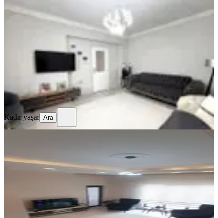
Sahibinden Satılık 2+1 Daire
Gaziantep, Şahinbey
2+1
·
110 m²
·
2. Kat
·
29.07.2026
3.150.000 ₺
Kadir yaşar
Ara
Kadir yaşar
Ara
MANZARALI
Acil Satılık Millet Camii Ve Spor
Köyü Arasında Ultra Lüks Eksiksiz
Gaziantep, Şahinbey
2+1
·
120 m²
·
Düz Giriş (Zemin)
·
26.07.2026
5.390.000 ₺