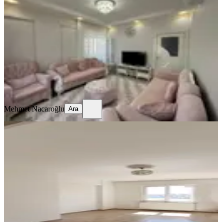
Gaziantep, Şahinbey
2+1
·
110 m²
·
Kot 2
·
29.06.2026
3.200.000 ₺
Mehmet Nacaroğlu
Ara
Mehmet Nacaroğlu
Ara
SİTE İÇİ
%
5
Beykentte 2+1 Fiyatına 3+1 Fırsat
Daire
Gaziantep, Şehitkamil
3+1
·
120 m²
·
10. Kat
·
28.06.2026
2.600.000 ₺
2.750.000 ₺