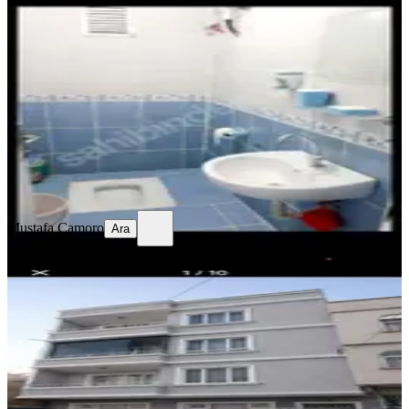
Satlik 1+1 Daire
Gaziantep, Şehitkamil
2+1
·
110 m²
·
2. Kat
·
08.07.2026
1.550.000 ₺
Mustafa Çamoro
Ara
Mustafa Çamoro
Ara
MANZARALI
Sahibinden Satılık Daire
Gaziantep, Şahinbey
2+1
·
110 m²
·
2. Kat
·
07.07.2026
1.600.000 ₺