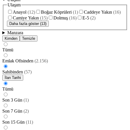
Ulaşım
Anayol
(
12
)
Boğaz Köprüleri
(
1
)
Caddeye Yakın
(
16
)
Camiye Yakın
(
15
)
Dolmuş
(
16
)
E-5
(
2
)
Daha fazla göster (13)
Manzara
Kimden
Temizle
Tümü
Emlak Ofisinden
(
2.156
)
Sahibinden
(
57
)
İlan Tarihi
Tümü
Son 3 Gün
(
1
)
Son 7 Gün
(
2
)
Son 15 Gün
(
11
)