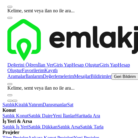
Kelime, semt veya ilan no ile ara...
Değerini Öğren
İlan Ver
Giriş Yap
Hesap Oluştur
Giriş Yap
Hesap
Oluştur
Favorilerim
Kayıtlı
Aramalar
İlanlarım
Değerlemelerim
Mesajlar
Bildirimler
Geri Bildirim
Kelime, semt veya ilan no ile ara...
Satılık
Kiralık
Yatırım
Danışmanlar
Sat
Konut
Satılık Konut
Satılık Daire
Yeni İlanlar
Haritada Ara
İş Yeri & Arsa
Satılık İş Yeri
Satılık Dükkan
Satılık Arsa
Satılık Tarla
Projeler
Tüm Projeler
Ankara Konut Projeleri
Yeni Projeler