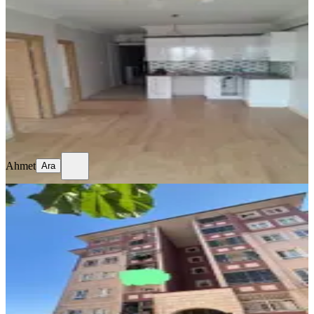
Acil Satılık 2+1 Daire 2.040.00 Tl.
Gaziantep, Şahinbey
2+1
·
90 m²
·
8. Kat
·
05.08.2026
2.040.000 ₺
Ahmet
Ara
Ahmet
Ara
MANZARALI
Gaziantep Gaziler Mahallesi Satılık
2+1 Aydınlık Daire
Gaziantep, Şehitkamil
2+1
·
75 m²
·
3. Kat
·
02.08.2026
2.250.000 ₺