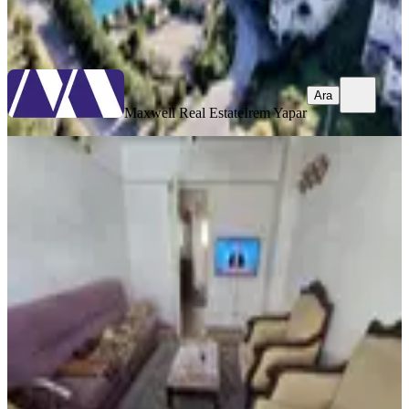
Maxwell Real Estate
İrem Yapar
Ara
Ara
Maxwell Real Estate
İrem Yapar
BALKONLU
Balçova Eğitim Mah. Ata Caddesine
Çok Yakın Satılık 2+1 Daire
Balçova, Eğitim Mahallesi
2+1
·
90 m²
·
4. Kat
·
24.07.2026
3.750.000 ₺
Yatırım Skoru
:
60
Fırsat
Çakır Emlak
Ahmet Çakır
Ara