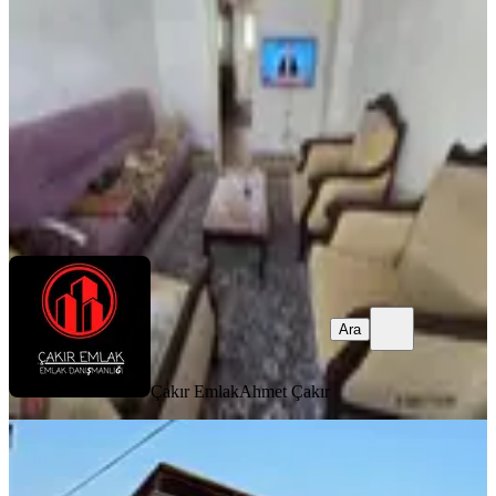
Balçova, Eğitim Mahallesi
2+1
·
90 m²
·
4. Kat
·
06.08.2026
3.750.000 ₺
Çakır Emlak
Ahmet Çakır
Ara
Ara
Çakır Emlak
Ahmet Çakır
YENİ
Balçova Çetin Emeçte Otoparklı 134
M2 Full Eşyalı