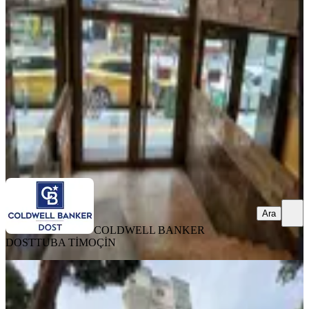
Balçova, Onur Mahallesi
3+1
·
180 m²
·
4. Kat
·
06.08.2026
15.400.000 ₺
COLDWELL BANKER DOST
TUBA TİMOÇİN
Ara
Ara
COLDWELL BANKER
DOST
TUBA TİMOÇİN
Balçova Site Konforunda 3+1
Otoparklı Arakat Satılık Daire