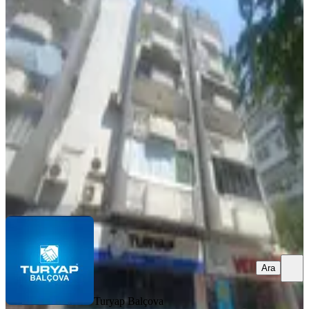
Balçova Ata Caddesinde Özel Tasarım
Çift Cepheli 3+1 Modern Eşyalı
Asansörlü Satılık Daire
Balçova, Eğitim Mahallesi
3+1
·
120 m²
·
3. Kat
·
29.07.2026
8.000.000 ₺
Turyap Balçova Temsilciliği
SELÇUK KAVAKLI
Ara
Ara
Turyap Balçova