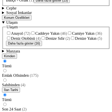
Bahçe - Ortak
(
1
)
Daha fazla göster (13)
Cephe
Sosyal İmkanlar
Konum Özellikleri
Ulaşım
Ulaşım
Anayol
(
72
)
Caddeye Yakın
(
46
)
Camiye Yakın
(
36
)
Deniz Otobüsü
(
4
)
Denize Sıfır
(
2
)
Denize Yakın
(
5
)
Daha fazla göster (16)
Manzara
Kimden
Tümü
Emlak Ofisinden
(
175
)
Sahibinden
(
4
)
İlan Tarihi
Tümü
Son 24 Saat
(
2
)