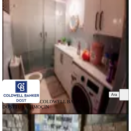
Daire
Balçova, Onur Mahallesi
2+1
·
125 m²
·
3. Kat
·
06.08.2026
5.650.000 ₺
COLDWELL BANKER DOST
TUBA TİMOÇİN
Ara
Ara
COLDWELL BANKER
DOST
TUBA TİMOÇİN
BALKONLU
Balçova Ata Cad. 160 M² Yerden
Isıtmalı Ebevyn Banyolu Asansörlü