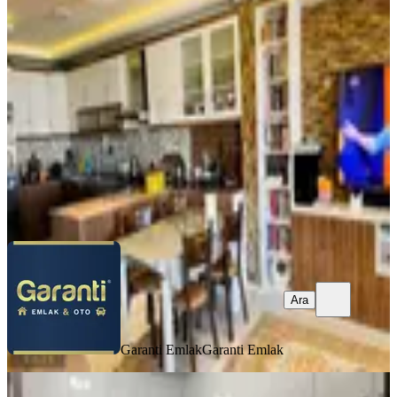
Teraslı Daire
Balçova, Çetin Emeç Mahallesi
3+1
·
144 m²
·
3. Kat
·
05.08.2026
9.995.000 ₺
Garanti Emlak
Garanti Emlak
Ara
Ara
Garanti Emlak
Garanti Emlak
BALKONLU