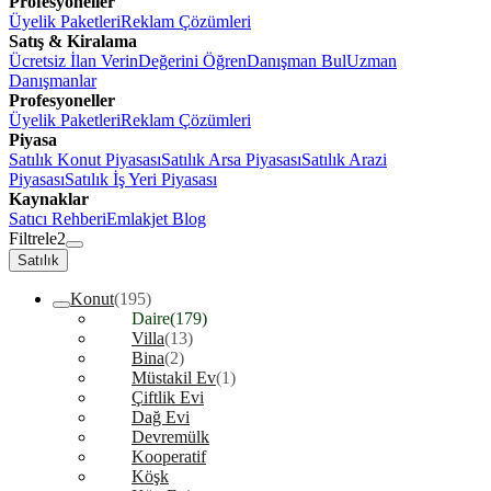
Profesyoneller
Üyelik Paketleri
Reklam Çözümleri
Satış & Kiralama
Ücretsiz İlan Verin
Değerini Öğren
Danışman Bul
Uzman
Danışmanlar
Profesyoneller
Üyelik Paketleri
Reklam Çözümleri
Piyasa
Satılık Konut Piyasası
Satılık Arsa Piyasası
Satılık Arazi
Piyasası
Satılık İş Yeri Piyasası
Kaynaklar
Satıcı Rehberi
Emlakjet Blog
Filtrele
2
Satılık
Konut
(195)
Daire
(179)
Villa
(13)
Bina
(2)
Müstakil Ev
(1)
Çiftlik Evi
Dağ Evi
Devremülk
Kooperatif
Köşk