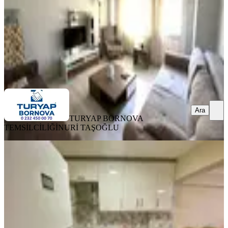
5.250.000 ₺
TURYAP BORNOVA TEMSİLCİLİĞİ
NURİ TAŞOĞLU
Ara
Ara
TURYAP BORNOVA
TEMSİLCİLİĞİ
NURİ TAŞOĞLU
SİTE İÇİ
Balçova Çetin Emeç Satılık 3+1
Tadilatlı Arakat Daire Jeotermal
Balçova, Çetin Emeç Mahallesi
3+1
·
125 m²
·
2. Kat
·
26.07.2026
6.500.000 ₺