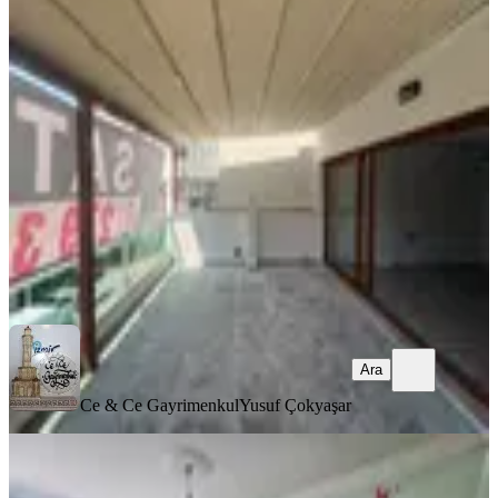
25m Teraslı Doğalgazlı Otoparklı
Satılık Daire
Balçova, Çetin Emeç Mahallesi
3+1
·
125 m²
·
2. Kat
·
09.08.2026
8.100.000 ₺
Ce & Ce Gayrimenkul
Yusuf Çokyaşar
Ara
Ara
Ce & Ce Gayrimenkul
Yusuf Çokyaşar
YENİ
Balçova Ata Cad. Yakını Arakat 3+1
Jeotermalli Satılık Daire