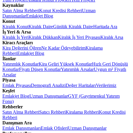
Kaynaklar
Satın Alma Rehberi
Konut Kredisi Rehberi
Uzman
Danışmanlar
Emlakjet Blog
Konut
Kiralık Konut
Kiralık Daire
Günlük Kiralık Daire
Haritada Ara
İş Yeri & Arsa
Kiralık İş Yeri
Kiralık Dükkan
Kiralık İş Yeri Piyasası
Kiralık Arsa
Kiracı Araçları
Kira Değerini Öğren
Ne Kadar Ödeyebilirim
Kiralama
Rehberi
Emlakjet Blog
İlanlar
Yatırımlık Konutlar
Kira Geliri Yüksek Konutlar
Hızlı Geri Dönüşlü
Konutlar
Fiyatı Düşen Konutlar
Yatırımlık Arsalar
Uygun m² Fiyatlı
Arsalar
Piyasa
Emlak Piyasası
Demografi Analizi
Değer Haritaları
Verilerimiz
Keşfet
Emlakjet Blog
Uzman Danışmanlar
GYF (Gayrimenkul Yatırım
Fonu)
Rehberler
Satın Alma Rehberi
Satıcı Rehberi
Kiralama Rehberi
Konut Kredisi
Rehberi
Danışman Ara
Emlak Danışmanları
Emlak Ofisleri
Uzman Danışmanlar