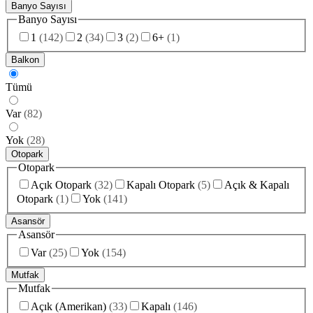
Banyo Sayısı
Banyo Sayısı
1
(
142
)
2
(
34
)
3
(
2
)
6+
(
1
)
Balkon
Tümü
Var
(
82
)
Yok
(
28
)
Otopark
Otopark
Açık Otopark
(
32
)
Kapalı Otopark
(
5
)
Açık & Kapalı
Otopark
(
1
)
Yok
(
141
)
Asansör
Asansör
Var
(
25
)
Yok
(
154
)
Mutfak
Mutfak
Açık (Amerikan)
(
33
)
Kapalı
(
146
)