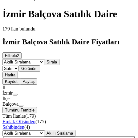
İzmir Balçova Satılık Daire
179
ilan bulundu
İzmir Balçova Satılık Daire Fiyatları
Filtrele
2
Sırala
Görünüm
Harita
Kaydet
Paylaş
İl
İzmir
İlçe
Balçova
Tümünü Temizle
Tüm İlanlar
(
179
)
Emlak Ofisinden
(
175
)
Sahibinden
(
4
)
Akıllı Sıralama