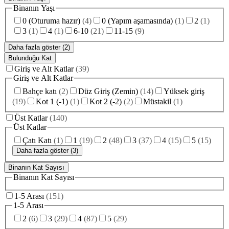
Binanın Yaşı
0 (Oturuma hazır)
(
4
)
0 (Yapım aşamasında)
(
1
)
2
(
1
)
3
(
1
)
4
(
1
)
6-10
(
21
)
11-15
(
9
)
Daha fazla göster (2)
Bulunduğu Kat
Giriş ve Alt Katlar
(
39
)
Giriş ve Alt Katlar
Bahçe katı
(
2
)
Düz Giriş (Zemin)
(
14
)
Yüksek giriş
(
19
)
Kot 1 (-1)
(
1
)
Kot 2 (-2)
(
2
)
Müstakil
(
1
)
Üst Katlar
(
140
)
Üst Katlar
Çatı Katı
(
1
)
1
(
19
)
2
(
48
)
3
(
37
)
4
(
15
)
5
(
15
)
Daha fazla göster (3)
Binanın Kat Sayısı
Binanın Kat Sayısı
1-5 Arası
(
151
)
1-5 Arası
2
(
6
)
3
(
29
)
4
(
87
)
5
(
29
)