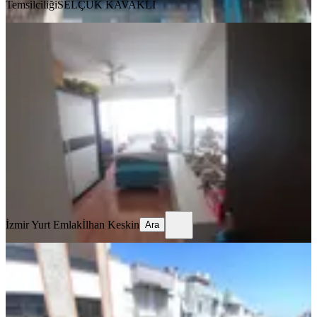
Temsilciliği
SELÇUK KAVAKLI
MANZARALI
Asansörlü Eşyalı Telefirik Dağ
Manzaralı Satılık
Balçova, Fevzi Çakmak Mahallesi
3+1
·
140 m²
·
2. Kat
·
29.07.2026
8.500.000 ₺
İzmir Yurt Emlak
İlhan Keskin
Ara
İzmir Yurt Emlak
İlhan Keskin
Ara
MANZARALI
Balçova Ata Caddesi Üzerinde
Asansörlü 3+1 Satılık Daire
Balçova, Çetin Emeç Mahallesi