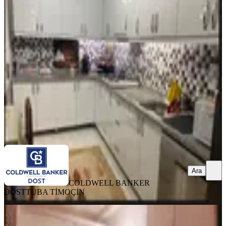
Balçova Onur Mah.agora Ve Metro
Yakını Satılık Daire
Balçova, Onur Mahallesi
2+1
·
120 m²
·
3. Kat
·
06.08.2026
5.500.000 ₺
COLDWELL BANKER DOST
TUBA TİMOÇİN
Ara
Ara
COLDWELL BANKER
DOST
TUBA TİMOÇİN
BALKONLU
Balçova Agora Metro Yakını Satılık