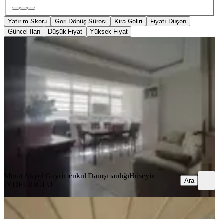
Yatırım Skoru
Geri Dönüş Süresi
Kira Geliri
Fiyatı Düşen
Güncel İlan
Düşük Fiyat
Yüksek Fiyat
ÖNE ÇIKAN
Sakarya Cd Paralelinde Ferah
Kullanışlı 120 M2 3+1 Arakat Daire
Balçova, Fevzi Çakmak Mahallesi
3+1
·
120 m²
·
2. Kat
·
10.07.2026
5.350.000 ₺
Murat Akyol Gayrimenkul Danışmanlığı
Hüseyin İYDELİOĞLU
Ara
Murat Akyol Gayrimenkul Danışmanlığı
Hüseyin
Ara
İYDELİOĞLU
YENİ
İzmir Balçova Çetinemeç Mah 3+1