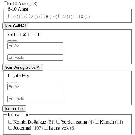
6-10 Arası
(
28
)
6-10 Arası
6
(
11
)
7
(
5
)
8
(
10
)
9
(
1
)
10
(
1
)
Kira Geliri
AI
25B TL
65B+ TL
—
Geri Dönüş Süresi
AI
11 yıl
20+ yıl
—
Isıtma Tipi
Isıtma Tipi
Kombi Doğalgaz
(
51
)
Yerden ısıtma
(
4
)
Klimalı
(
11
)
Jeotermal
(
107
)
Isıtma yok
(
6
)