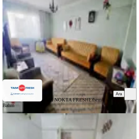
Balçova, Onur Mahallesi
3+1
·
125 m²
·
1. Kat
·
08.08.2026
4.600.000 ₺
TAM NOKTA FRESH
Ethem Balım
Ara
Ara
TAM NOKTA FRESH
Ethem
Balım
YENİ
Balçova Eğitim Mah. Ata Caddesine
Çok Yakın Satılık 2+1 Daire