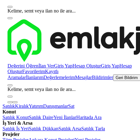
Kelime, semt veya ilan no ile ara...
Değerini Öğren
İlan Ver
Giriş Yap
Hesap Oluştur
Giriş Yap
Hesap
Oluştur
Favorilerim
Kayıtlı
Aramalar
İlanlarım
Değerlemelerim
Mesajlar
Bildirimler
Geri Bildirim
Kelime, semt veya ilan no ile ara...
Satılık
Kiralık
Yatırım
Danışmanlar
Sat
Konut
Satılık Konut
Satılık Daire
Yeni İlanlar
Haritada Ara
İş Yeri & Arsa
Satılık İş Yeri
Satılık Dükkan
Satılık Arsa
Satılık Tarla
Projeler
Tüm Projeler
Ankara Konut Projeleri
Yeni Projeler