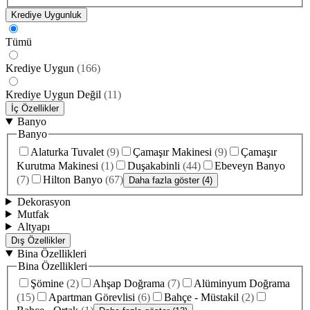
Krediye Uygunluk
Tümü
Krediye Uygun
(
166
)
Krediye Uygun Değil
(
11
)
İç Özellikler
Banyo
Banyo
Alaturka Tuvalet
(
9
)
Çamaşır Makinesi
(
9
)
Çamaşır
Kurutma Makinesi
(
1
)
Duşakabinli
(
44
)
Ebeveyn Banyo
(
7
)
Hilton Banyo
(
67
)
Daha fazla göster (4)
Dekorasyon
Mutfak
Altyapı
Dış Özellikler
Bina Özellikleri
Bina Özellikleri
Şömine
(
2
)
Ahşap Doğrama
(
7
)
Alüminyum Doğrama
(
15
)
Apartman Görevlisi
(
6
)
Bahçe - Müstakil
(
2
)