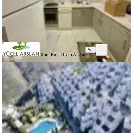
Rodi Emlak
Cem Arslan
Ara
Ara
Rodi Emlak
Cem Arslan
SİTE İÇİ
İrem Yapar'dan Olimpiyat Köyünde
Satılık 2+1 Ara Kat | Balkonlu
Balçova, Çetin Emeç Mahallesi
2+1
·
76 m²
·
4. Kat
·
25.07.2026
6.900.000 ₺