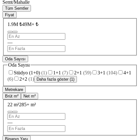
Semt/Mahalle
Tüm Semtler
Fiyat
1.9M ₺
49M+ ₺
—
Oda Sayısı
Oda Sayısı
Stüdyo (1+0)
(
1
)
1+1
(
7
)
2+1
(
59
)
3+1
(
104
)
4+1
(
6
)
2+2
(
1
)
Daha fazla göster (1)
Metrekare
Brüt m²
Net m²
22 m²
285+ m²
—
Binanın Yaşı