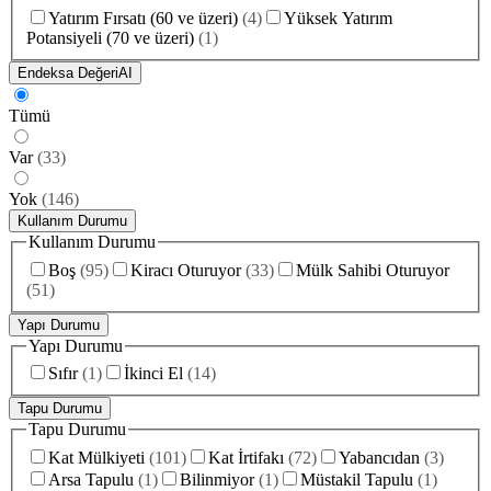
Yatırım Fırsatı (60 ve üzeri)
(
4
)
Yüksek Yatırım
Potansiyeli (70 ve üzeri)
(
1
)
Endeksa Değeri
AI
Tümü
Var
(
33
)
Yok
(
146
)
Kullanım Durumu
Kullanım Durumu
Boş
(
95
)
Kiracı Oturuyor
(
33
)
Mülk Sahibi Oturuyor
(
51
)
Yapı Durumu
Yapı Durumu
Sıfır
(
1
)
İkinci El
(
14
)
Tapu Durumu
Tapu Durumu
Kat Mülkiyeti
(
101
)
Kat İrtifakı
(
72
)
Yabancıdan
(
3
)
Arsa Tapulu
(
1
)
Bilinmiyor
(
1
)
Müstakil Tapulu
(
1
)