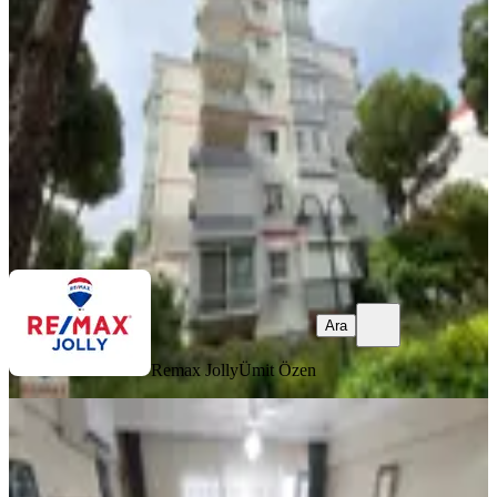
Balçova, Fevzi Çakmak Mahallesi
3+1
·
110 m²
·
3. Kat
·
02.08.2026
7.400.000 ₺
Remax Jolly
Ümit Özen
Ara
Ara
Remax Jolly
Ümit Özen
MANZARALI
Balçova Onur Mah.bahçeli Kapalı
Mutfak Satılık 2+1 Dubleks Daire