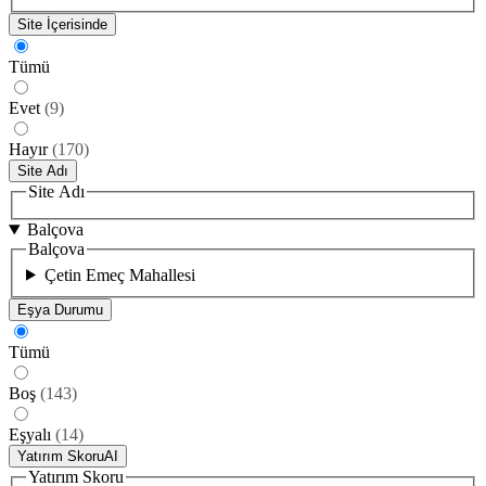
Site İçerisinde
Tümü
Evet
(
9
)
Hayır
(
170
)
Site Adı
Site Adı
Balçova
Balçova
Çetin Emeç Mahallesi
Eşya Durumu
Tümü
Boş
(
143
)
Eşyalı
(
14
)
Yatırım Skoru
AI
Yatırım Skoru