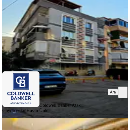
Balçova, Çetin Emeç Mahallesi
3+1
·
145 m²
·
2. Kat
·
06.08.2026
8.950.000 ₺
Coldwell Banker Atak Gayrimenkul
Hasan Ünlü
Ara
Ara
Coldwell Banker Atak
Gayrimenkul
Hasan Ünlü
YENİ
Balçova Çetinemeç'te Satılık Lüks 3+1