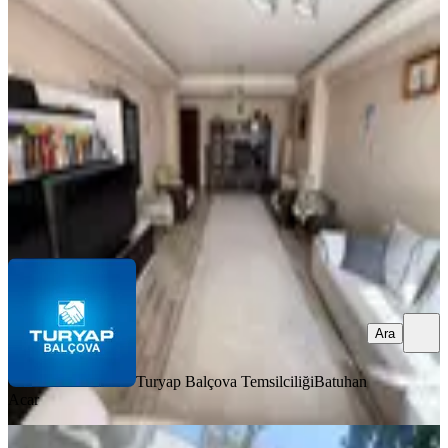
Balçova, Eğitim Mahallesi
3+1
·
165 m²
·
5. Kat
·
31.07.2026
12.500.000 ₺
Turyap Balçova Temsilciliği
Batuhan Acar
Ara
Ara
Turyap Balçova Temsilciliği
Batuhan
Acar
MANZARALI