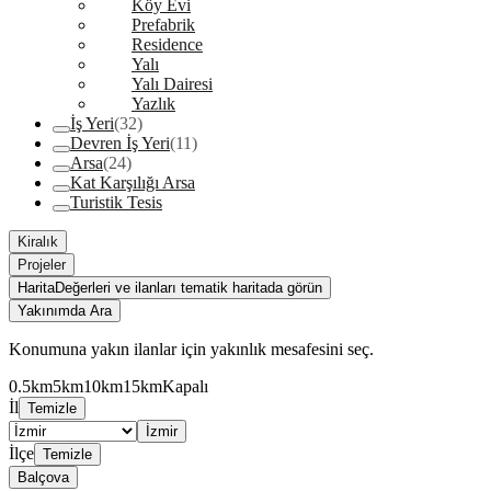
Köy Evi
Prefabrik
Residence
Yalı
Yalı Dairesi
Yazlık
İş Yeri
(32)
Devren İş Yeri
(11)
Arsa
(24)
Kat Karşılığı Arsa
Turistik Tesis
Kiralık
Projeler
Harita
Değerleri ve ilanları tematik haritada görün
Yakınımda Ara
Konumuna yakın ilanlar için yakınlık mesafesini seç.
0.5km
5km
10km
15km
Kapalı
İl
Temizle
İzmir
İlçe
Temizle
Balçova