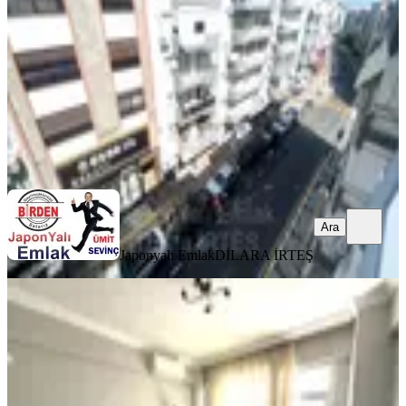
3+1
·
135 m²
·
4. Kat
·
29.07.2026
6.500.000 ₺
Japonyalı Emlak
DİLARA İRTEŞ
Ara
Ara
Japonyalı Emlak
DİLARA İRTEŞ
MANZARALI
Yatırımcıya Balçova Ekonomi Ü.
Yakını Eşyalı Masrafsız 2+1 Daire
Balçova, Fevzi Çakmak Mahallesi
2+1
·
90 m²
·
4. Kat
·
27.07.2026