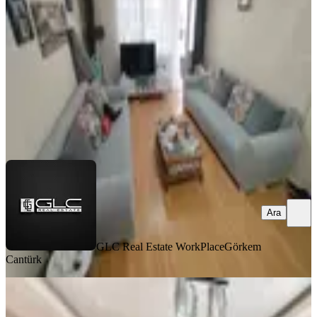
Balçova, Onur Mahallesi
2+1
·
120 m²
·
1. Kat
·
01.08.2026
4.449.000 ₺
GLC Real Estate WorkPlace
Görkem Cantürk
Ara
Ara
GLC Real Estate WorkPlace
Görkem
Cantürk
BALKONLU
Doğa Manzaralı Kapalı Otoparklı
Ferah 3+1 Daire