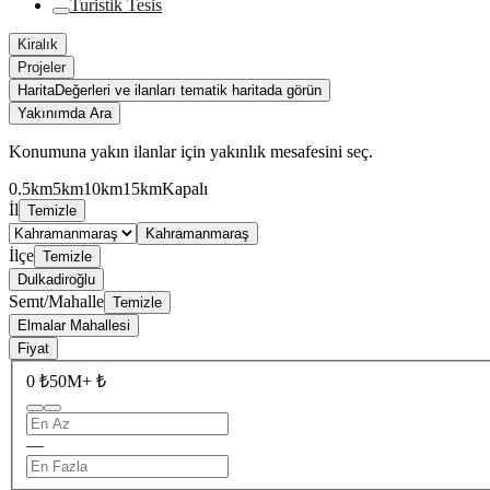
Turistik Tesis
Kiralık
Projeler
Harita
Değerleri ve ilanları tematik haritada görün
Yakınımda Ara
Konumuna yakın ilanlar için yakınlık mesafesini seç.
0.5km
5km
10km
15km
Kapalı
İl
Temizle
Kahramanmaraş
İlçe
Temizle
Dulkadiroğlu
Semt/Mahalle
Temizle
Elmalar Mahallesi
Fiyat
0 ₺
50M+ ₺
—