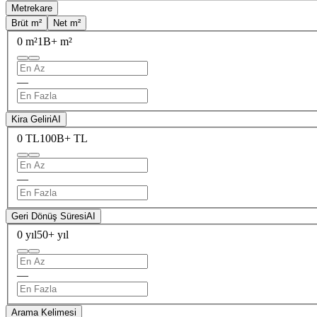
Metrekare
Brüt m²
Net m²
0 m²
1B+ m²
—
Kira Geliri
AI
0 TL
100B+ TL
—
Geri Dönüş Süresi
AI
0 yıl
50+ yıl
—
Arama Kelimesi