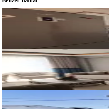
Benzer İlanlar
YENİ
Yeni Rota'dan Ballıca Mah. Ara K
Dulkadiroğlu, Ballıca Mahallesi
3+1
·
130 m²
·
3. Kat
·
07.08.2026
2.600.000 ₺
YENİ
Aslanbeyde Satılık 3+1 Daire
Dulkadiroğlu, Aslan Bey Mahallesi
3+1
·
125 m²
·
Kot 4
·
06.08.2026
2.900.000 ₺
YENİ
Germenıcıa'dan Pıazza'ya Çok Ya
Dulkadiroğlu, Egemenlik Mahallesi