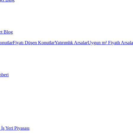
et Blog
onutlar
Fiyatı Düşen Konutlar
Yatırımlık Arsalar
Uygun m² Fiyatlı Arsala
hberi
k İş Yeri Piyasası