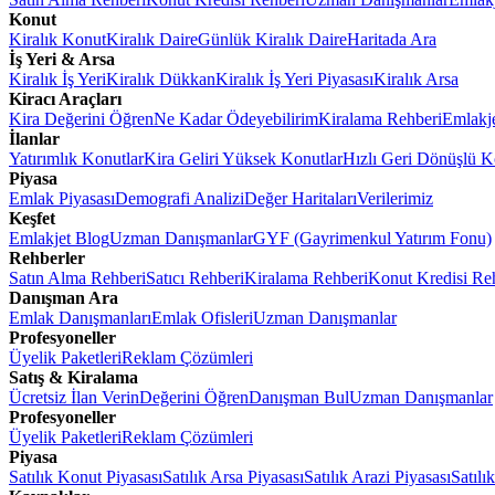
Konut
Kiralık Konut
Kiralık Daire
Günlük Kiralık Daire
Haritada Ara
İş Yeri & Arsa
Kiralık İş Yeri
Kiralık Dükkan
Kiralık İş Yeri Piyasası
Kiralık Arsa
Kiracı Araçları
Kira Değerini Öğren
Ne Kadar Ödeyebilirim
Kiralama Rehberi
Emlakj
İlanlar
Yatırımlık Konutlar
Kira Geliri Yüksek Konutlar
Hızlı Geri Dönüşlü K
Piyasa
Emlak Piyasası
Demografi Analizi
Değer Haritaları
Verilerimiz
Keşfet
Emlakjet Blog
Uzman Danışmanlar
GYF (Gayrimenkul Yatırım Fonu)
Rehberler
Satın Alma Rehberi
Satıcı Rehberi
Kiralama Rehberi
Konut Kredisi Re
Danışman Ara
Emlak Danışmanları
Emlak Ofisleri
Uzman Danışmanlar
Profesyoneller
Üyelik Paketleri
Reklam Çözümleri
Satış & Kiralama
Ücretsiz İlan Verin
Değerini Öğren
Danışman Bul
Uzman Danışmanlar
Profesyoneller
Üyelik Paketleri
Reklam Çözümleri
Piyasa
Satılık Konut Piyasası
Satılık Arsa Piyasası
Satılık Arazi Piyasası
Satılı