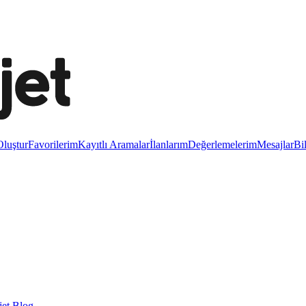
luştur
Favorilerim
Kayıtlı Aramalar
İlanlarım
Değerlemelerim
Mesajlar
Bi
et Blog