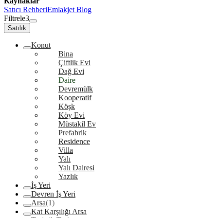
Kaynaklar
Satıcı Rehberi
Emlakjet Blog
Filtrele
3
Satılık
Konut
Bina
Çiftlik Evi
Dağ Evi
Daire
Devremülk
Kooperatif
Köşk
Köy Evi
Müstakil Ev
Prefabrik
Residence
Villa
Yalı
Yalı Dairesi
Yazlık
İş Yeri
Devren İş Yeri
Arsa
(1)
Kat Karşılığı Arsa