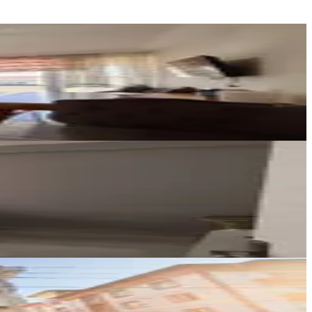
YENİ ROTA İNŞAAT EMLAK
Taner B
Ara
Güney Emlak
Ömer Güney
Ara
Germenicia Gayrimenkul
Celalettin Yarpuz