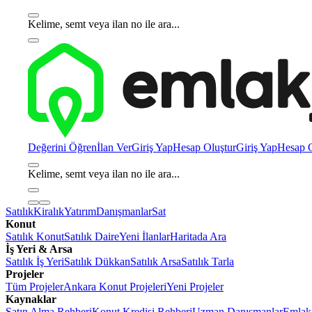
Kelime, semt veya ilan no ile ara...
Değerini Öğren
İlan Ver
Giriş Yap
Hesap Oluştur
Giriş Yap
Hesap O
Kelime, semt veya ilan no ile ara...
Satılık
Kiralık
Yatırım
Danışmanlar
Sat
Konut
Satılık Konut
Satılık Daire
Yeni İlanlar
Haritada Ara
İş Yeri & Arsa
Satılık İş Yeri
Satılık Dükkan
Satılık Arsa
Satılık Tarla
Projeler
Tüm Projeler
Ankara Konut Projeleri
Yeni Projeler
Kaynaklar
Satın Alma Rehberi
Konut Kredisi Rehberi
Uzman Danışmanlar
Emlakj