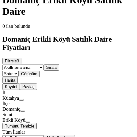
Daire
0
ilan bulundu
Domaniç Erikli Köyü Satılık Daire
Fiyatları
Filtrele
3
Sırala
Görünüm
Harita
Kaydet
Paylaş
İl
Kütahya
İlçe
Domaniç
Semt
Erikli Köyü
Tümünü Temizle
Tüm İlanlar