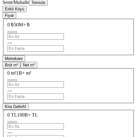
Semt/Mahalle
Temizle
Erikli Köyü
Fiyat
0 ₺
50M+ ₺
—
Metrekare
Brüt m²
Net m²
0 m²
1B+ m²
—
Kira Geliri
AI
0 TL
100B+ TL
—