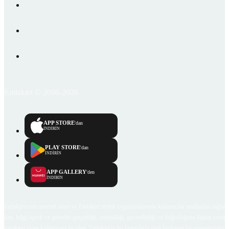
Emlakjet © 2006-2026
APP STORE
'dan
İNDİRİN
PLAY STORE
'dan
İNDİRİN
APP GALLERY
'den
İNDİRİN
Emlakjet.com internet sitesi ve Emlakjet mobil uygulamalarında kullanıcılar tarafından sağlana
ilan, bilgi, içerik ve görselin gerçekliği, orijinalliği, güvenilirliği ve doğruluğuna ilişkin soru
içerikleri giren kullanıcıya ait olup, Emlakjet'in bu hususlarla ilgili herhangi bir sorumluluğu