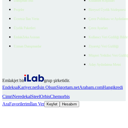
Danışman Bul
Kullanım Koşulları
Projeler
Bireysel Üyelik Sözleşmesi
Ücretsiz İlan Verin
Çerez Politikası ve Aydınlat
Üyelik Paketleri
Çerez Ayarları
EmlakZeka Asistan
Kullanıcı Veri Gizliliği Bildi
Uzman Danışmanlar
Ziyaretçi Veri Gizliliği
Müşteri Yetkilisi Veri Gizlili
Aday Aydınlatma Metni
Emlakjet bir
grup şirketidir.
Endeksa
Kariyer.net
İşin Olsun
Sigortam.net
Arabam.com
Hangikredi
Cimri
Neredekal
SteelOrbis
Chemorbis
Ara
Favorilerim
İlan Ver
Keşfet
Hesabım