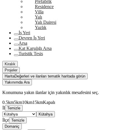
Prefabrik
Residence
Villa
Yalı
Yalı Dairesi
Yazlık
İş Yeri
Devren İş Yeri
Arsa
Kat Karşılığı Arsa
Turistik Tesis
Kiralık
Projeler
Harita
Değerleri ve ilanları tematik haritada görün
Yakınımda Ara
Konumuna yakın ilanlar için yakınlık mesafesini seç.
0.5km
5km
10km
15km
Kapalı
İl
Temizle
Kütahya
İlçe
Temizle
Domaniç