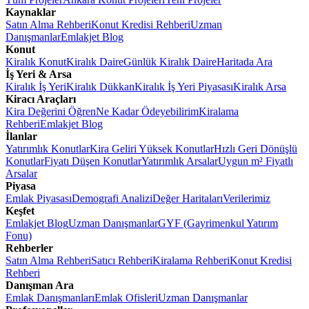
Kaynaklar
Satın Alma Rehberi
Konut Kredisi Rehberi
Uzman
Danışmanlar
Emlakjet Blog
Konut
Kiralık Konut
Kiralık Daire
Günlük Kiralık Daire
Haritada Ara
İş Yeri & Arsa
Kiralık İş Yeri
Kiralık Dükkan
Kiralık İş Yeri Piyasası
Kiralık Arsa
Kiracı Araçları
Kira Değerini Öğren
Ne Kadar Ödeyebilirim
Kiralama
Rehberi
Emlakjet Blog
İlanlar
Yatırımlık Konutlar
Kira Geliri Yüksek Konutlar
Hızlı Geri Dönüşlü
Konutlar
Fiyatı Düşen Konutlar
Yatırımlık Arsalar
Uygun m² Fiyatlı
Arsalar
Piyasa
Emlak Piyasası
Demografi Analizi
Değer Haritaları
Verilerimiz
Keşfet
Emlakjet Blog
Uzman Danışmanlar
GYF (Gayrimenkul Yatırım
Fonu)
Rehberler
Satın Alma Rehberi
Satıcı Rehberi
Kiralama Rehberi
Konut Kredisi
Rehberi
Danışman Ara
Emlak Danışmanları
Emlak Ofisleri
Uzman Danışmanlar