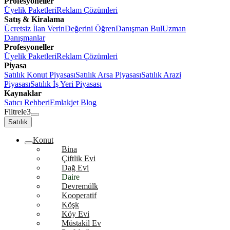
Profesyoneller
Üyelik Paketleri
Reklam Çözümleri
Satış & Kiralama
Ücretsiz İlan Verin
Değerini Öğren
Danışman Bul
Uzman
Danışmanlar
Profesyoneller
Üyelik Paketleri
Reklam Çözümleri
Piyasa
Satılık Konut Piyasası
Satılık Arsa Piyasası
Satılık Arazi
Piyasası
Satılık İş Yeri Piyasası
Kaynaklar
Satıcı Rehberi
Emlakjet Blog
Filtrele
3
Satılık
Konut
Bina
Çiftlik Evi
Dağ Evi
Daire
Devremülk
Kooperatif
Köşk
Köy Evi
Müstakil Ev