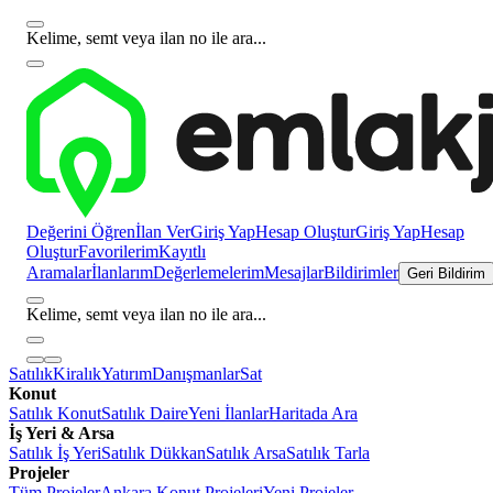
Kelime, semt veya ilan no ile ara...
Değerini Öğren
İlan Ver
Giriş Yap
Hesap Oluştur
Giriş Yap
Hesap
Oluştur
Favorilerim
Kayıtlı
Aramalar
İlanlarım
Değerlemelerim
Mesajlar
Bildirimler
Geri Bildirim
Kelime, semt veya ilan no ile ara...
Satılık
Kiralık
Yatırım
Danışmanlar
Sat
Konut
Satılık Konut
Satılık Daire
Yeni İlanlar
Haritada Ara
İş Yeri & Arsa
Satılık İş Yeri
Satılık Dükkan
Satılık Arsa
Satılık Tarla
Projeler
Tüm Projeler
Ankara Konut Projeleri
Yeni Projeler