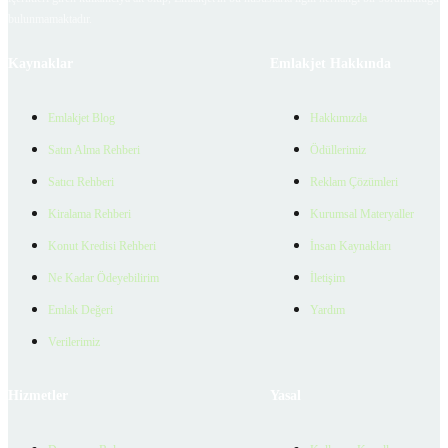
bulunmamaktadır.
Kaynaklar
Emlakjet Hakkında
Emlakjet Blog
Hakkımızda
Satın Alma Rehberi
Ödüllerimiz
Satıcı Rehberi
Reklam Çözümleri
Kiralama Rehberi
Kurumsal Materyaller
Konut Kredisi Rehberi
İnsan Kaynakları
Ne Kadar Ödeyebilirim
İletişim
Emlak Değeri
Yardım
Verilerimiz
Hizmetler
Yasal