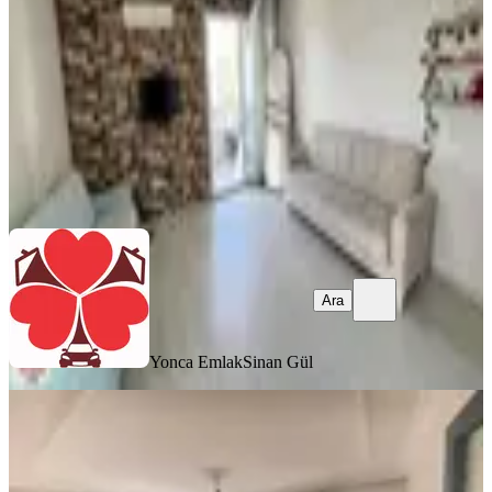
1+1
·
60 m²
·
3. Kat
·
08.08.2026
2.925.000 ₺
Yonca Emlak
Sinan Gül
Ara
Ara
Yonca Emlak
Sinan Gül
YENİ
%
3
İmaj Dan Yenişehir Palmiyede Geniş
Tertemiz Masrafsız 3+1 Satılık
Yenişehir, Palmiye Mahallesi