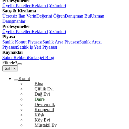
Profesyoneller
Üyelik Paketleri
Reklam Çözümleri
Satış & Kiralama
Ücretsiz İlan Verin
Değerini Öğren
Danışman Bul
Uzman
Danışmanlar
Profesyoneller
Üyelik Paketleri
Reklam Çözümleri
Piyasa
Satılık Konut Piyasası
Satılık Arsa Piyasası
Satılık Arazi
Piyasası
Satılık İş Yeri Piyasası
Kaynaklar
Satıcı Rehberi
Emlakjet Blog
Filtrele
3
Satılık
Konut
Bina
Çiftlik Evi
Dağ Evi
Daire
Devremülk
Kooperatif
Köşk
Köy Evi
Müstakil Ev