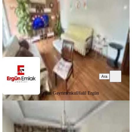
3+1
·
145 m²
·
1. Kat
·
08.08.2026
2.299.999 ₺
Ergün Gayrimenkul
Halil Ergün
Ara
Ara
Ergün Gayrimenkul
Halil Ergün
YENİ
Yonca'dan Yenişehirde Site İçerisinde
Havuzlu Fırsat Satılık 1+1
Yenişehir, Çiftlikköy Mahallesi