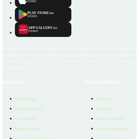
İNDİRİN
PLAY STORE
'dan
İNDİRİN
APP GALLERY
'den
İNDİRİN
Emlakjet.com internet sitesi ve Emlakjet mobil uygulamalarında kullanıcılar tarafından sağlana
ilan, bilgi, içerik ve görselin gerçekliği, orijinalliği, güvenilirliği ve doğruluğuna ilişkin soru
içerikleri giren kullanıcıya ait olup, Emlakjet'in bu hususlarla ilgili herhangi bir sorumluluğu
bulunmamaktadır.
Kaynaklar
Emlakjet Hakkında
Emlakjet Blog
Hakkımızda
Satın Alma Rehberi
Ödüllerimiz
Satıcı Rehberi
Reklam Çözümleri
Kiralama Rehberi
Kurumsal Materyaller
Konut Kredisi Rehberi
İnsan Kaynakları