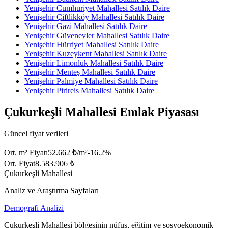
Yenişehir Cumhuriyet Mahallesi Satılık Daire
Yenişehir Çiftlikköy Mahallesi Satılık Daire
Yenişehir Gazi Mahallesi Satılık Daire
Yenişehir Güvenevler Mahallesi Satılık Daire
Yenişehir Hürriyet Mahallesi Satılık Daire
Yenişehir Kuzeykent Mahallesi Satılık Daire
Yenişehir Limonluk Mahallesi Satılık Daire
Yenişehir Menteş Mahallesi Satılık Daire
Yenişehir Palmiye Mahallesi Satılık Daire
Yenişehir Pirireis Mahallesi Satılık Daire
Çukurkeşli Mahallesi Emlak Piyasası
Güncel fiyat verileri
Ort. m² Fiyatı
52.662 ₺/m²
-16.2
%
Ort. Fiyat
8.583.906 ₺
Çukurkeşli Mahallesi
Analiz ve Araştırma Sayfaları
Demografi Analizi
Çukurkeşli Mahallesi bölgesinin nüfus, eğitim ve sosyoekonomik