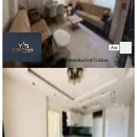
Yiğithan Gayrimenkul
Arif Gürkan
Ara
Ara
Yiğithan Gayrimenkul
Arif Gürkan
YENİ
Şah Yapı'dan Merkezi Konum
Havuzlu Nezih Site 2+1 Satılık Daire
Yenişehir, Çiftlikköy Mahallesi
2+1
·
100 m²
·
8. Kat
·
08.08.2026
3.800.000 ₺