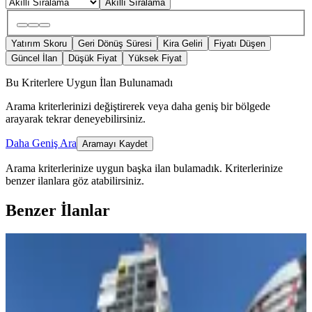
Akıllı Sıralama
Yatırım Skoru
Geri Dönüş Süresi
Kira Geliri
Fiyatı Düşen
Güncel İlan
Düşük Fiyat
Yüksek Fiyat
Bu Kriterlere Uygun İlan Bulunamadı
Arama kriterlerinizi değiştirerek veya daha geniş bir bölgede
arayarak tekrar deneyebilirsiniz.
Daha Geniş Ara
Aramayı Kaydet
Arama kriterlerinize uygun başka ilan bulamadık.
Kriterlerinize
benzer ilanlara göz atabilirsiniz.
Benzer İlanlar
ÖNE ÇIKAN
Yenişehir Çiftlikköyde Havuzlu Sitede
Eşyalı Satılık 1+1 Daire
Yenişehir, Çiftlikköy Mahallesi