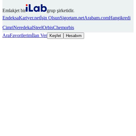
Emlakjet bir
grup şirketidir.
Endeksa
Kariyer.net
İşin Olsun
Sigortam.net
Arabam.com
Hangikredi
Cimri
Neredekal
SteelOrbis
Chemorbis
Ara
Favorilerim
İlan Ver
Keşfet
Hesabım