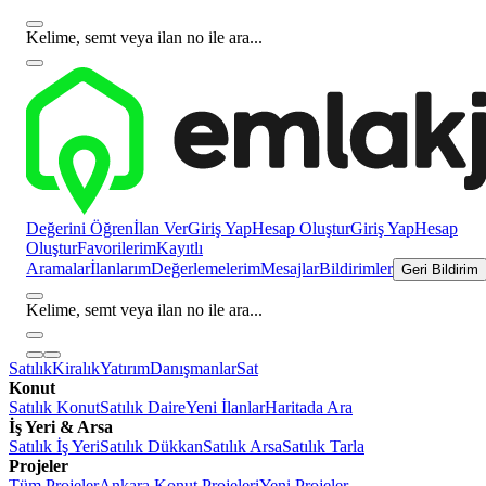
Kelime, semt veya ilan no ile ara...
Değerini Öğren
İlan Ver
Giriş Yap
Hesap Oluştur
Giriş Yap
Hesap
Oluştur
Favorilerim
Kayıtlı
Aramalar
İlanlarım
Değerlemelerim
Mesajlar
Bildirimler
Geri Bildirim
Kelime, semt veya ilan no ile ara...
Satılık
Kiralık
Yatırım
Danışmanlar
Sat
Konut
Satılık Konut
Satılık Daire
Yeni İlanlar
Haritada Ara
İş Yeri & Arsa
Satılık İş Yeri
Satılık Dükkan
Satılık Arsa
Satılık Tarla
Projeler
Tüm Projeler
Ankara Konut Projeleri
Yeni Projeler