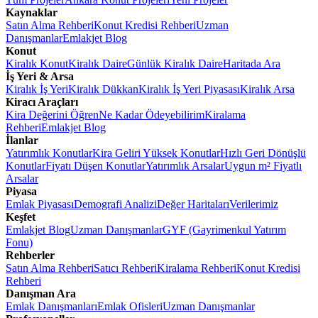
Kaynaklar
Satın Alma Rehberi
Konut Kredisi Rehberi
Uzman
Danışmanlar
Emlakjet Blog
Konut
Kiralık Konut
Kiralık Daire
Günlük Kiralık Daire
Haritada Ara
İş Yeri & Arsa
Kiralık İş Yeri
Kiralık Dükkan
Kiralık İş Yeri Piyasası
Kiralık Arsa
Kiracı Araçları
Kira Değerini Öğren
Ne Kadar Ödeyebilirim
Kiralama
Rehberi
Emlakjet Blog
İlanlar
Yatırımlık Konutlar
Kira Geliri Yüksek Konutlar
Hızlı Geri Dönüşlü
Konutlar
Fiyatı Düşen Konutlar
Yatırımlık Arsalar
Uygun m² Fiyatlı
Arsalar
Piyasa
Emlak Piyasası
Demografi Analizi
Değer Haritaları
Verilerimiz
Keşfet
Emlakjet Blog
Uzman Danışmanlar
GYF (Gayrimenkul Yatırım
Fonu)
Rehberler
Satın Alma Rehberi
Satıcı Rehberi
Kiralama Rehberi
Konut Kredisi
Rehberi
Danışman Ara
Emlak Danışmanları
Emlak Ofisleri
Uzman Danışmanlar