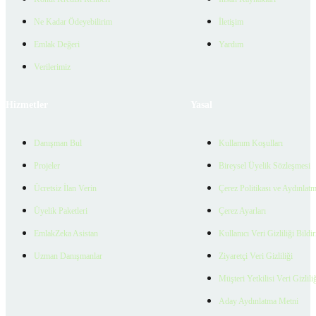
Ne Kadar Ödeyebilirim
İletişim
Emlak Değeri
Yardım
Verilerimiz
Hizmetler
Yasal
Danışman Bul
Kullanım Koşulları
Projeler
Bireysel Üyelik Sözleşmesi
Ücretsiz İlan Verin
Çerez Politikası ve Aydınlat
Üyelik Paketleri
Çerez Ayarları
EmlakZeka Asistan
Kullanıcı Veri Gizliliği Bildi
Uzman Danışmanlar
Ziyaretçi Veri Gizliliği
Müşteri Yetkilisi Veri Gizlili
Aday Aydınlatma Metni