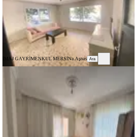
3+1
·
130 m²
·
Yüksek giriş
·
08.08.2026
1.800.000 ₺
1.850.000 ₺
İMAJ GAYRİMENKUL MERSİN
a.Aşnas
Ara
İMAJ GAYRİMENKUL MERSİN
a.Aşnas
Ara
YENİ
Yiğithan Dan Yenişehir Akkent Mah.
Merkezi Lokasyonda Satılık 3+1
Daire
Yenişehir, Akkent Mahallesi
3+1
·
145 m²
·
2. Kat
·
08.08.2026
3.990.000 ₺