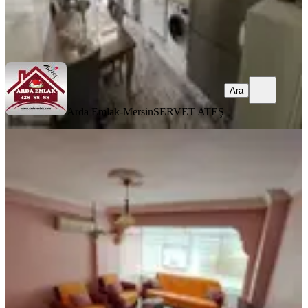
Arda Emlak-Mersin
SERVET ATEŞ
Ara
Ara
Arda Emlak-Mersin
SERVET ATEŞ
YENİ
Yenişehir Pirireis Mh Cadde Üzerinde
Geniş 3+1
Yenişehir, Pirireis Mahallesi
3+1
·
175 m²
·
3. Kat
·
07.08.2026
4.100.000 ₺
ASYA GAYRİMENKUL
ASYA GAYRİMENKUL