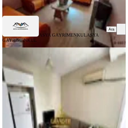
Ara
Ara
ASYA GAYRİMENKUL
ASYA
GAYRİMENKUL
YENİ
Yenişehir Çiftlikköy Üniversiteye
Yakın Eşyalı Satılık 1+1daire
Yenişehir, Çiftlikköy Mahallesi
1+1
·
50 m²
·
1. Kat
·
07.08.2026
2.150.000 ₺
GRAND ER GAYRİMENKUL VE YATIRIM
DANIŞMANLIĞI
GRAND ER GAYRİMENKUL VE YATIRIM