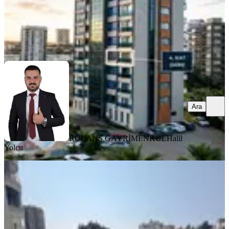
RÖLANS GAYRİMENKUL
Halil Yolcu
Ara
Ara
RÖLANS GAYRİMENKUL
Halil
Yolcu
YENİ
Arve'den Menteş'in Değerli
Konumunda Site İçi 3+1 Satılık Daire
Yenişehir, Menteş Mahallesi
3+1
·
160 m²
·
6. Kat
·
07.08.2026