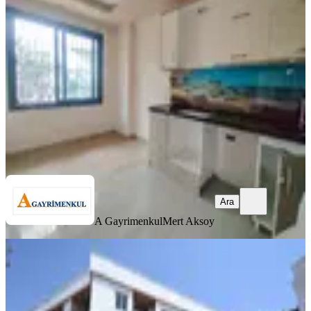
Yenişehir, Barbaros Mahallesi
1.5+1
·
65 m²
·
Bahçe katı
·
20.07.2026
2.400.000 ₺
Geri Dönüş:
15 yıl
A Gayrimenkul
Mert Aksoy
Ara
Ara
A Gayrimenkul
Mert Aksoy
YENİ
Üstünkent'ten Üniversiteye Yakın
Masrafsız Eşyalı Satılık 1+1
Yenişehir, Çiftlikköy Mahallesi