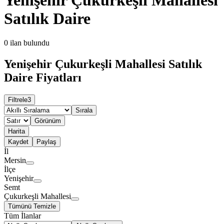
Satılık Daire
0
ilan bulundu
Yenişehir Çukurkeşli Mahallesi Satılık
Daire Fiyatları
Filtrele
3
Sırala
Görünüm
Harita
Kaydet
Paylaş
İl
Mersin
İlçe
Yenişehir
Semt
Çukurkeşli Mahallesi
Tümünü Temizle
Tüm İlanlar