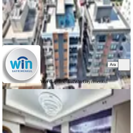
Win Gayrimenkul
Win Gayrimenkul
Ara
Ara
Win Gayrimenkul
Win Gayrimenkul
YENİ
Emlak Z'den Yenişehir Batıkentte
Seçkin Yaşam Ferah Sıfır 3+1
Yenişehir, Batıkent Mahallesi
3+1
·
140 m²
·
2. Kat
·
07.08.2026