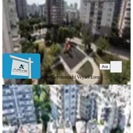
5.750.000 ₺
Arve Gayrimenkul
Veysel Eren
Ara
Ara
Arve Gayrimenkul
Veysel Eren
YENİ
Win 'den Adnan Menderes Bulvarına
Yakın Ultra Lüks Satılık 1+1
Yenişehir, Gazi Mahallesi
1+1
·
65 m²
·
3. Kat
·
07.08.2026
3.750.000 ₺