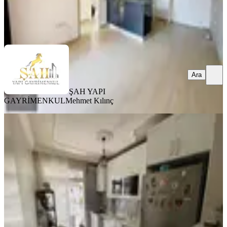
ŞAH YAPI GAYRİMENKUL
Mehmet Kılınç
Ara
Ara
ŞAH YAPI
GAYRİMENKUL
Mehmet Kılınç
YENİ
Arda'dan Mersin Yenişehir
Batıkent'de Site İçi Doğalgazlı 3+1
Yenişehir, Batıkent Mahallesi
3+1
·
140 m²
·
2. Kat
·
07.08.2026
4.600.000 ₺