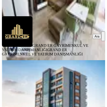
DANIŞMANLIĞI
Ara
Ara
GRAND ER GAYRİMENKUL VE
YATIRIM DANIŞMANLIĞI
GRAND ER
GAYRİMENKUL VE YATIRIM DANIŞMANLIĞI
YENİ
Çiftlikköy'de Ultra Lüks Havuzlu
Bağımsız Mutfak 2+1
Yenişehir, Çiftlikköy Mahallesi
2+1
·
120 m²
·
4. Kat
·
07.08.2026
6.850.000 ₺