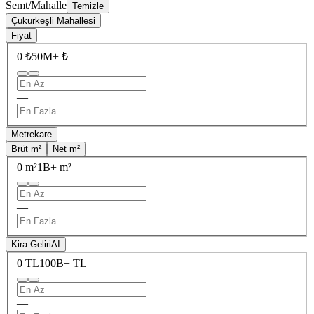
Semt/Mahalle
Temizle
Çukurkeşli Mahallesi
Fiyat
0 ₺
50M+ ₺
—
Metrekare
Brüt m²
Net m²
0 m²
1B+ m²
—
Kira Geliri
AI
0 TL
100B+ TL
—