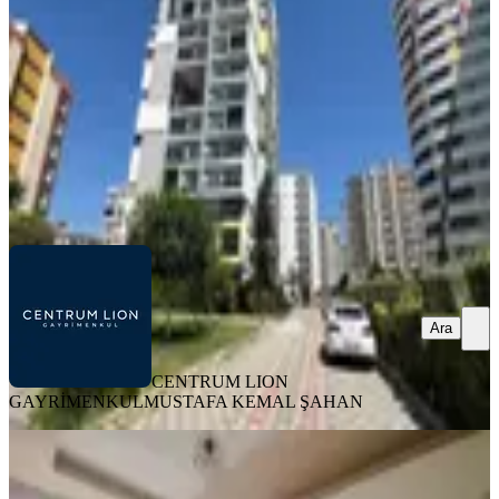
1+1
·
70 m²
·
11. Kat
·
31.07.2026
3.650.000 ₺
CENTRUM LION GAYRİMENKUL
MUSTAFA KEMAL
ŞAHAN
Ara
Ara
CENTRUM LION
GAYRİMENKUL
MUSTAFA KEMAL ŞAHAN
ÖNE ÇIKAN
Barbaros Mah. 2.çevreyoluna Yakın
Satılık Daire