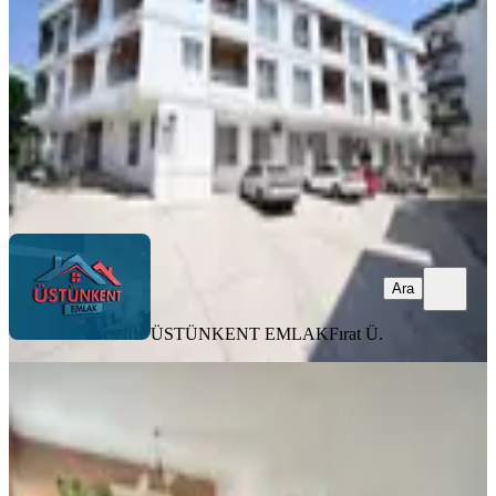
1+1
·
55 m²
·
Düz Giriş (Zemin)
·
08.08.2026
2.000.000 ₺
ÜSTÜNKENT EMLAK
Fırat Ü.
Ara
Ara
ÜSTÜNKENT EMLAK
Fırat Ü.
YENİ
Ergün' Den Asansörlü 3+1 Bağımsız
Mutfak Fırsat Daire !
Yenişehir, Pirireis Mahallesi