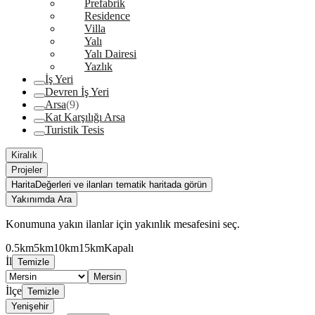
Prefabrik
Residence
Villa
Yalı
Yalı Dairesi
Yazlık
İş Yeri
Devren İş Yeri
Arsa
(9)
Kat Karşılığı Arsa
Turistik Tesis
Kiralık
Projeler
Harita
Değerleri ve ilanları tematik haritada görün
Yakınımda Ara
Konumuna yakın ilanlar için yakınlık mesafesini seç.
0.5km
5km
10km
15km
Kapalı
İl
Temizle
Mersin
İlçe
Temizle
Yenişehir