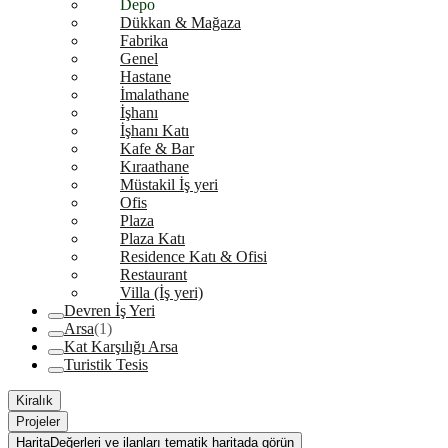
Depo
Dükkan & Mağaza
Fabrika
Genel
Hastane
İmalathane
İşhanı
İşhanı Katı
Kafe & Bar
Kıraathane
Müstakil İş yeri
Ofis
Plaza
Plaza Katı
Residence Katı & Ofisi
Restaurant
Villa (İş yeri)
Devren İş Yeri
Arsa
(1)
Kat Karşılığı Arsa
Turistik Tesis
Kiralık
Projeler
Harita
Değerleri ve ilanları tematik haritada görün