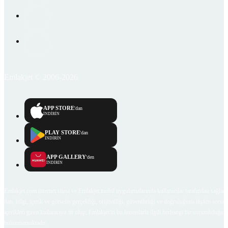
Emlakjet © 2006-2026
APP STORE
'dan
İNDİRİN
PLAY STORE
'dan
İNDİRİN
APP GALLERY
'den
İNDİRİN
Emlakjet.com internet sitesi ve Emlakjet mobil uygulamalarında kullanıcılar tarafından sağlana
ilan, bilgi, içerik ve görselin gerçekliği, orijinalliği, güvenilirliği ve doğruluğuna ilişkin soru
içerikleri giren kullanıcıya ait olup, Emlakjet'in bu hususlarla ilgili herhangi bir sorumluluğu
bulunmamaktadır.