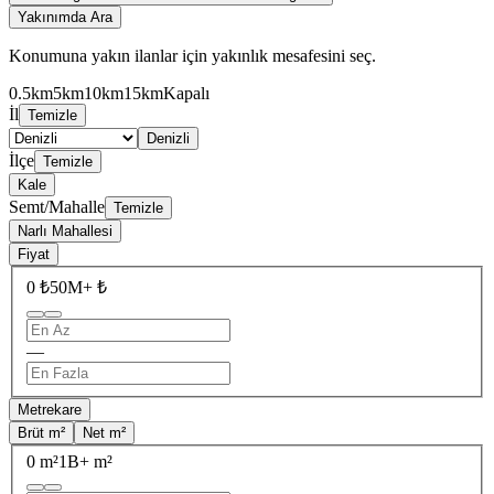
Yakınımda Ara
Konumuna yakın ilanlar için yakınlık mesafesini seç.
0.5km
5km
10km
15km
Kapalı
İl
Temizle
Denizli
İlçe
Temizle
Kale
Semt/Mahalle
Temizle
Narlı Mahallesi
Fiyat
0 ₺
50M+ ₺
—
Metrekare
Brüt m²
Net m²
0 m²
1B+ m²