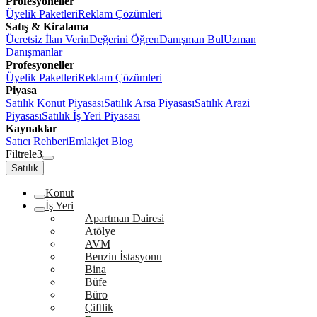
Profesyoneller
Üyelik Paketleri
Reklam Çözümleri
Satış & Kiralama
Ücretsiz İlan Verin
Değerini Öğren
Danışman Bul
Uzman
Danışmanlar
Profesyoneller
Üyelik Paketleri
Reklam Çözümleri
Piyasa
Satılık Konut Piyasası
Satılık Arsa Piyasası
Satılık Arazi
Piyasası
Satılık İş Yeri Piyasası
Kaynaklar
Satıcı Rehberi
Emlakjet Blog
Filtrele
3
Satılık
Konut
İş Yeri
Apartman Dairesi
Atölye
AVM
Benzin İstasyonu
Bina
Büfe
Büro
Çiftlik