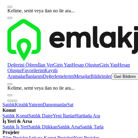
Kelime, semt veya ilan no ile ara...
Değerini Öğren
İlan Ver
Giriş Yap
Hesap Oluştur
Giriş Yap
Hesap
Oluştur
Favorilerim
Kayıtlı
Aramalar
İlanlarım
Değerlemelerim
Mesajlar
Bildirimler
Geri Bildirim
Kelime, semt veya ilan no ile ara...
Satılık
Kiralık
Yatırım
Danışmanlar
Sat
Konut
Satılık Konut
Satılık Daire
Yeni İlanlar
Haritada Ara
İş Yeri & Arsa
Satılık İş Yeri
Satılık Dükkan
Satılık Arsa
Satılık Tarla
Projeler
Tüm Projeler
Ankara Konut Projeleri
Yeni Projeler