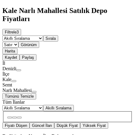
Kale Narlı Mahallesi Satılık Depo
Fiyatları
Filtrele
3
Sırala
Görünüm
Harita
Kaydet
Paylaş
İl
Denizli
İlçe
Kale
Semt
Narlı Mahallesi
Tümünü Temizle
Tüm İlanlar
Akıllı Sıralama
Fiyatı Düşen
Güncel İlan
Düşük Fiyat
Yüksek Fiyat