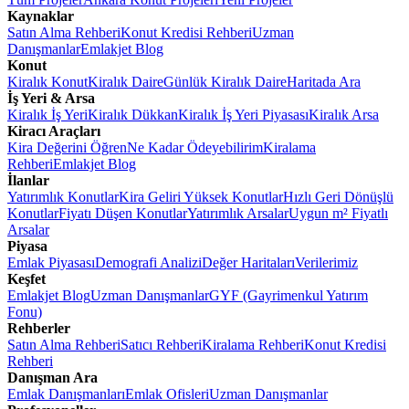
Kaynaklar
Satın Alma Rehberi
Konut Kredisi Rehberi
Uzman
Danışmanlar
Emlakjet Blog
Konut
Kiralık Konut
Kiralık Daire
Günlük Kiralık Daire
Haritada Ara
İş Yeri & Arsa
Kiralık İş Yeri
Kiralık Dükkan
Kiralık İş Yeri Piyasası
Kiralık Arsa
Kiracı Araçları
Kira Değerini Öğren
Ne Kadar Ödeyebilirim
Kiralama
Rehberi
Emlakjet Blog
İlanlar
Yatırımlık Konutlar
Kira Geliri Yüksek Konutlar
Hızlı Geri Dönüşlü
Konutlar
Fiyatı Düşen Konutlar
Yatırımlık Arsalar
Uygun m² Fiyatlı
Arsalar
Piyasa
Emlak Piyasası
Demografi Analizi
Değer Haritaları
Verilerimiz
Keşfet
Emlakjet Blog
Uzman Danışmanlar
GYF (Gayrimenkul Yatırım
Fonu)
Rehberler
Satın Alma Rehberi
Satıcı Rehberi
Kiralama Rehberi
Konut Kredisi
Rehberi
Danışman Ara
Emlak Danışmanları
Emlak Ofisleri
Uzman Danışmanlar