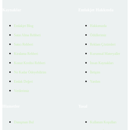
Kaynaklar
Emlakjet Hakkında
Emlakjet Blog
Hakkımızda
Satın Alma Rehberi
Ödüllerimiz
Satıcı Rehberi
Reklam Çözümleri
Kiralama Rehberi
Kurumsal Materyaller
Konut Kredisi Rehberi
İnsan Kaynakları
Ne Kadar Ödeyebilirim
İletişim
Emlak Değeri
Yardım
Verilerimiz
Hizmetler
Yasal
Danışman Bul
Kullanım Koşulları