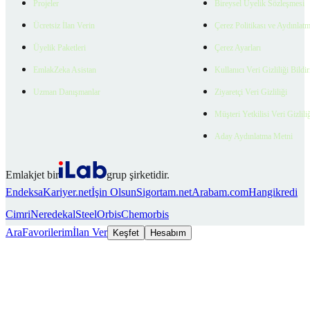
Projeler
Bireysel Üyelik Sözleşmesi
Ücretsiz İlan Verin
Çerez Politikası ve Aydınlat
Üyelik Paketleri
Çerez Ayarları
EmlakZeka Asistan
Kullanıcı Veri Gizliliği Bildi
Uzman Danışmanlar
Ziyaretçi Veri Gizliliği
Müşteri Yetkilisi Veri Gizlili
Aday Aydınlatma Metni
Emlakjet bir
grup şirketidir.
Endeksa
Kariyer.net
İşin Olsun
Sigortam.net
Arabam.com
Hangikredi
Cimri
Neredekal
SteelOrbis
Chemorbis
Ara
Favorilerim
İlan Ver
Keşfet
Hesabım