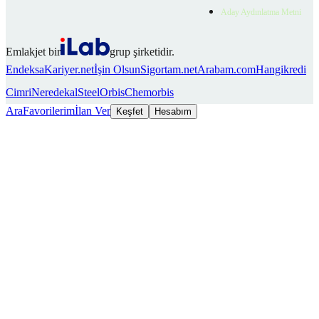
Aday Aydınlatma Metni
Emlakjet bir
grup şirketidir.
Endeksa
Kariyer.net
İşin Olsun
Sigortam.net
Arabam.com
Hangikredi
Cimri
Neredekal
SteelOrbis
Chemorbis
Ara
Favorilerim
İlan Ver
Keşfet
Hesabım