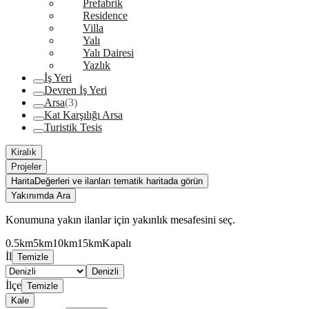
Prefabrik
Residence
Villa
Yalı
Yalı Dairesi
Yazlık
İş Yeri
Devren İş Yeri
Arsa
(3)
Kat Karşılığı Arsa
Turistik Tesis
Kiralık
Projeler
Harita
Değerleri ve ilanları tematik haritada görün
Yakınımda Ara
Konumuna yakın ilanlar için yakınlık mesafesini seç.
0.5km
5km
10km
15km
Kapalı
İl
Temizle
Denizli
İlçe
Temizle
Kale