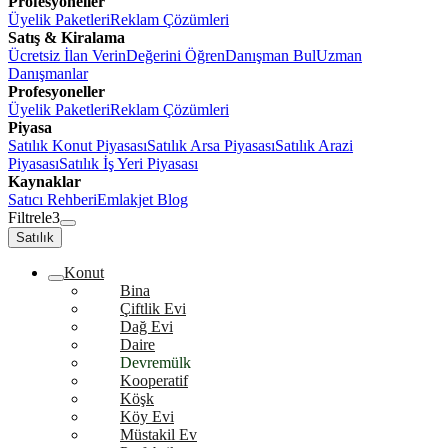
Profesyoneller
Üyelik Paketleri
Reklam Çözümleri
Satış & Kiralama
Ücretsiz İlan Verin
Değerini Öğren
Danışman Bul
Uzman
Danışmanlar
Profesyoneller
Üyelik Paketleri
Reklam Çözümleri
Piyasa
Satılık Konut Piyasası
Satılık Arsa Piyasası
Satılık Arazi
Piyasası
Satılık İş Yeri Piyasası
Kaynaklar
Satıcı Rehberi
Emlakjet Blog
Filtrele
3
Satılık
Konut
Bina
Çiftlik Evi
Dağ Evi
Daire
Devremülk
Kooperatif
Köşk
Köy Evi
Müstakil Ev