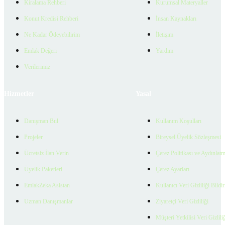
Kiralama Rehberi
Kurumsal Materyaller
Konut Kredisi Rehberi
İnsan Kaynakları
Ne Kadar Ödeyebilirim
İletişim
Emlak Değeri
Yardım
Verilerimiz
Hizmetler
Yasal
Danışman Bul
Kullanım Koşulları
Projeler
Bireysel Üyelik Sözleşmesi
Ücretsiz İlan Verin
Çerez Politikası ve Aydınlat
Üyelik Paketleri
Çerez Ayarları
EmlakZeka Asistan
Kullanıcı Veri Gizliliği Bildi
Uzman Danışmanlar
Ziyaretçi Veri Gizliliği
Müşteri Yetkilisi Veri Gizlili