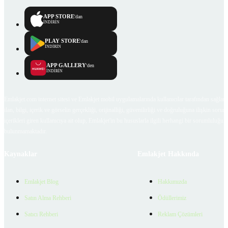
APP STORE
'dan
İNDİRİN
PLAY STORE
'dan
İNDİRİN
APP GALLERY
'den
İNDİRİN
Emlakjet.com internet sitesi ve Emlakjet mobil uygulamalarında kullanıcılar tarafından sağlana
ilan, bilgi, içerik ve görselin gerçekliği, orijinalliği, güvenilirliği ve doğruluğuna ilişkin soru
içerikleri giren kullanıcıya ait olup, Emlakjet'in bu hususlarla ilgili herhangi bir sorumluluğu
bulunmamaktadır.
Kaynaklar
Emlakjet Hakkında
Emlakjet Blog
Hakkımızda
Satın Alma Rehberi
Ödüllerimiz
Satıcı Rehberi
Reklam Çözümleri