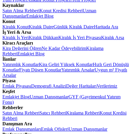
Kaynaklar
Satın Alma Rehberi
Konut Kredisi Rehberi
Uzman
Danışmanlar
Emlakjet Blog
Konut
Kiralık Konut
Kiralık Daire
Günlük Kiralık Daire
Haritada Ara
İş Yeri & Arsa
Kiralık İş Yeri
Kiralık Dükkan
Kiralık İş Yeri Piyasası
Kiralık Arsa
Kiracı Araçları
Kira Değerini Öğren
Ne Kadar Ödeyebilirim
Kiralama
Rehberi
Emlakjet Blog
İlanlar
Yatırımlık Konutlar
Kira Geliri Yüksek Konutlar
Hızlı Geri Dönüşlü
Konutlar
Fiyatı Düşen Konutlar
Yatırımlık Arsalar
Uygun m² Fiyatlı
Arsalar
Piyasa
Emlak Piyasası
Demografi Analizi
Değer Haritaları
Verilerimiz
Keşfet
Emlakjet Blog
Uzman Danışmanlar
GYF (Gayrimenkul Yatırım
Fonu)
Rehberler
Satın Alma Rehberi
Satıcı Rehberi
Kiralama Rehberi
Konut Kredisi
Rehberi
Danışman Ara
Emlak Danışmanları
Emlak Ofisleri
Uzman Danışmanlar