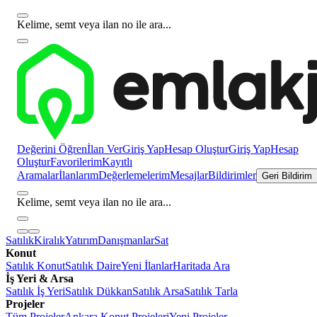
Kelime, semt veya ilan no ile ara...
Değerini Öğren
İlan Ver
Giriş Yap
Hesap Oluştur
Giriş Yap
Hesap
Oluştur
Favorilerim
Kayıtlı
Aramalar
İlanlarım
Değerlemelerim
Mesajlar
Bildirimler
Geri Bildirim
Kelime, semt veya ilan no ile ara...
Satılık
Kiralık
Yatırım
Danışmanlar
Sat
Konut
Satılık Konut
Satılık Daire
Yeni İlanlar
Haritada Ara
İş Yeri & Arsa
Satılık İş Yeri
Satılık Dükkan
Satılık Arsa
Satılık Tarla
Projeler
Tüm Projeler
Ankara Konut Projeleri
Yeni Projeler