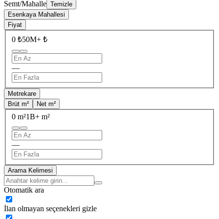
Semt/Mahalle
Temizle
Esenkaya Mahallesi
Fiyat
0 ₺
50M+ ₺
—
Metrekare
Brüt m²
Net m²
0 m²
1B+ m²
—
Arama Kelimesi
Otomatik ara
İlan olmayan seçenekleri gizle