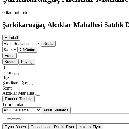
0
ilan bulundu
Şarkikaraağaç Alcıklar Mahallesi Satılık 
Filtrele
3
Sırala
Görünüm
Harita
Kaydet
Paylaş
İl
Isparta
İlçe
Şarkikaraağaç
Semt
Alcıklar Mahallesi
Tümünü Temizle
Tüm İlanlar
Akıllı Sıralama
Fiyatı Düşen
Güncel İlan
Düşük Fiyat
Yüksek Fiyat