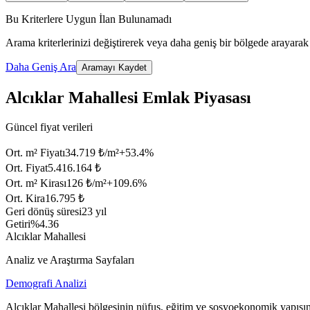
Bu Kriterlere Uygun İlan Bulunamadı
Arama kriterlerinizi değiştirerek veya daha geniş bir bölgede arayarak 
Daha Geniş Ara
Aramayı Kaydet
Alcıklar Mahallesi Emlak Piyasası
Güncel fiyat verileri
Ort. m² Fiyatı
34.719 ₺/m²
+
53.4
%
Ort. Fiyat
5.416.164 ₺
Ort. m² Kirası
126 ₺/m²
+
109.6
%
Ort. Kira
16.795 ₺
Geri dönüş süresi
23 yıl
Getiri
%4.36
Alcıklar Mahallesi
Analiz ve Araştırma Sayfaları
Demografi Analizi
Alcıklar Mahallesi bölgesinin nüfus, eğitim ve sosyoekonomik yapısın