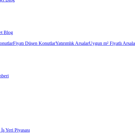
et Blog
onutlar
Fiyatı Düşen Konutlar
Yatırımlık Arsalar
Uygun m² Fiyatlı Arsala
hberi
k İş Yeri Piyasası