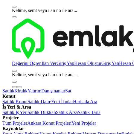
Kelime, semt veya ilan no ile ara...
Değerini Öğren
İlan Ver
Giriş Yap
Hesap Oluştur
Giriş Yap
Hesap O
Kelime, semt veya ilan no ile ara...
Satılık
Kiralık
Yatırım
Danışmanlar
Sat
Konut
Satılık Konut
Satılık Daire
Yeni İlanlar
Haritada Ara
İş Yeri & Arsa
Satılık İş Yeri
Satılık Dükkan
Satılık Arsa
Satılık Tarla
Projeler
Tüm Projeler
Ankara Konut Projeleri
Yeni Projeler
Kaynaklar
Satın Alma Rehberi
Konut Kredisi Rehberi
Uzman Danışmanlar
Emlakj