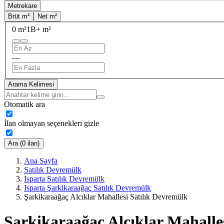
Metrekare
Brüt m²
Net m²
0 m²
1B+ m²
—
Arama Kelimesi
Otomatik ara
İlan olmayan seçenekleri gizle
Ara (0 ilan)
Ana Sayfa
Satılık Devremülk
Isparta Satılık Devremülk
Isparta Şarkikaraağaç Satılık Devremülk
Şarkikaraağaç Alcıklar Mahallesi Satılık Devremülk
Şarkikaraağaç Alcıklar Mahalle