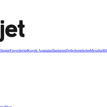
luştur
Favorilerim
Kayıtlı Aramalar
İlanlarım
Değerlemelerim
Mesajlar
Bi
et Blog