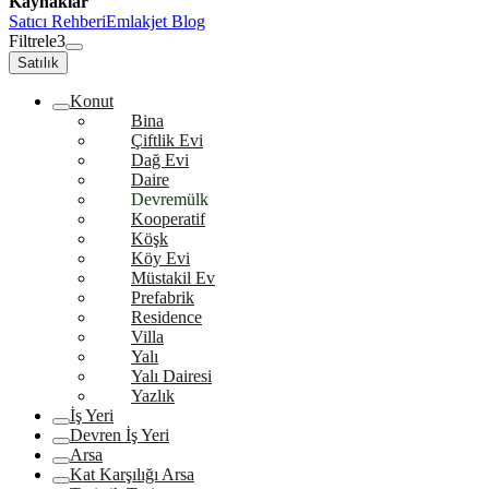
Kaynaklar
Satıcı Rehberi
Emlakjet Blog
Filtrele
3
Satılık
Konut
Bina
Çiftlik Evi
Dağ Evi
Daire
Devremülk
Kooperatif
Köşk
Köy Evi
Müstakil Ev
Prefabrik
Residence
Villa
Yalı
Yalı Dairesi
Yazlık
İş Yeri
Devren İş Yeri
Arsa
Kat Karşılığı Arsa