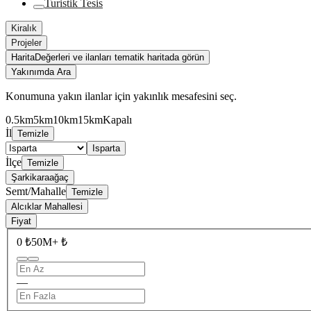
Turistik Tesis
Kiralık
Projeler
Harita
Değerleri ve ilanları tematik haritada görün
Yakınımda Ara
Konumuna yakın ilanlar için yakınlık mesafesini seç.
0.5km
5km
10km
15km
Kapalı
İl
Temizle
Isparta
İlçe
Temizle
Şarkikaraağaç
Semt/Mahalle
Temizle
Alcıklar Mahallesi
Fiyat
0 ₺
50M+ ₺
—