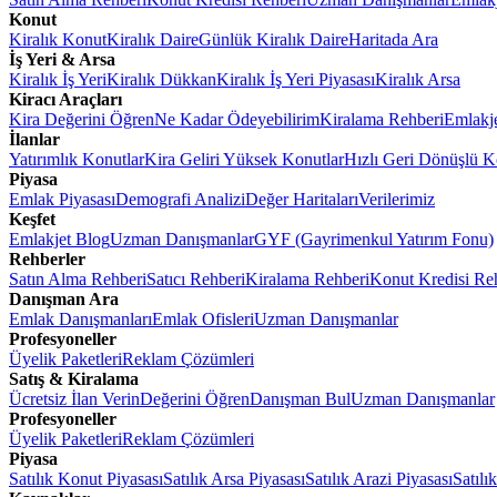
Konut
Kiralık Konut
Kiralık Daire
Günlük Kiralık Daire
Haritada Ara
İş Yeri & Arsa
Kiralık İş Yeri
Kiralık Dükkan
Kiralık İş Yeri Piyasası
Kiralık Arsa
Kiracı Araçları
Kira Değerini Öğren
Ne Kadar Ödeyebilirim
Kiralama Rehberi
Emlakj
İlanlar
Yatırımlık Konutlar
Kira Geliri Yüksek Konutlar
Hızlı Geri Dönüşlü K
Piyasa
Emlak Piyasası
Demografi Analizi
Değer Haritaları
Verilerimiz
Keşfet
Emlakjet Blog
Uzman Danışmanlar
GYF (Gayrimenkul Yatırım Fonu)
Rehberler
Satın Alma Rehberi
Satıcı Rehberi
Kiralama Rehberi
Konut Kredisi Re
Danışman Ara
Emlak Danışmanları
Emlak Ofisleri
Uzman Danışmanlar
Profesyoneller
Üyelik Paketleri
Reklam Çözümleri
Satış & Kiralama
Ücretsiz İlan Verin
Değerini Öğren
Danışman Bul
Uzman Danışmanlar
Profesyoneller
Üyelik Paketleri
Reklam Çözümleri
Piyasa
Satılık Konut Piyasası
Satılık Arsa Piyasası
Satılık Arazi Piyasası
Satılı