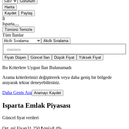
Görünüm
Harita
Kaydet
Paylaş
İl
Isparta
Tümünü Temizle
Tüm İlanlar
Akıllı Sıralama
Fiyatı Düşen
Güncel İlan
Düşük Fiyat
Yüksek Fiyat
Bu Kriterlere Uygun İlan Bulunamadı
Arama kriterlerinizi değiştirerek veya daha geniş bir bölgede
arayarak tekrar deneyebilirsiniz.
Daha Geniş Ara
Aramayı Kaydet
Isparta Emlak Piyasası
Güncel fiyat verileri
Ort. m² Fiyatı
31.250 ₺/m²
+
8.4
%