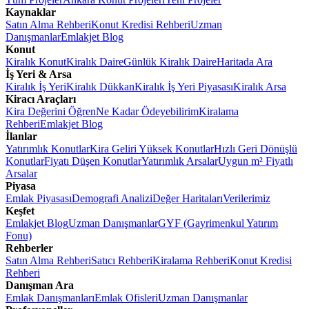
Kaynaklar
Satın Alma Rehberi
Konut Kredisi Rehberi
Uzman
Danışmanlar
Emlakjet Blog
Konut
Kiralık Konut
Kiralık Daire
Günlük Kiralık Daire
Haritada Ara
İş Yeri & Arsa
Kiralık İş Yeri
Kiralık Dükkan
Kiralık İş Yeri Piyasası
Kiralık Arsa
Kiracı Araçları
Kira Değerini Öğren
Ne Kadar Ödeyebilirim
Kiralama
Rehberi
Emlakjet Blog
İlanlar
Yatırımlık Konutlar
Kira Geliri Yüksek Konutlar
Hızlı Geri Dönüşlü
Konutlar
Fiyatı Düşen Konutlar
Yatırımlık Arsalar
Uygun m² Fiyatlı
Arsalar
Piyasa
Emlak Piyasası
Demografi Analizi
Değer Haritaları
Verilerimiz
Keşfet
Emlakjet Blog
Uzman Danışmanlar
GYF (Gayrimenkul Yatırım
Fonu)
Rehberler
Satın Alma Rehberi
Satıcı Rehberi
Kiralama Rehberi
Konut Kredisi
Rehberi
Danışman Ara
Emlak Danışmanları
Emlak Ofisleri
Uzman Danışmanlar