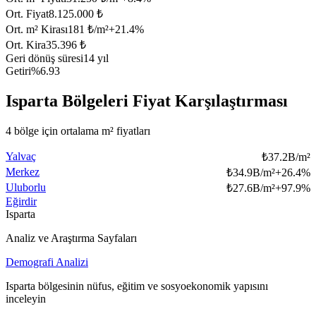
Ort. Fiyat
8.125.000 ₺
Ort. m² Kirası
181 ₺/m²
+
21.4
%
Ort. Kira
35.396 ₺
Geri dönüş süresi
14 yıl
Getiri
%6.93
Isparta Bölgeleri Fiyat Karşılaştırması
4 bölge için ortalama m² fiyatları
Yalvaç
₺
37.2B/m²
Merkez
₺
34.9B/m²
+
26.4
%
Uluborlu
₺
27.6B/m²
+
97.9
%
Eğirdir
Isparta
Analiz ve Araştırma Sayfaları
Demografi Analizi
Isparta bölgesinin nüfus, eğitim ve sosyoekonomik yapısını
inceleyin