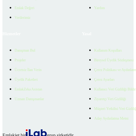
Emlak Değeri
Yardım
Verilerimiz
Hizmetler
Yasal
Danışman Bul
Kullanım Koşulları
Projeler
Bireysel Üyelik Sözleşmesi
Ücretsiz İlan Verin
Çerez Politikası ve Aydınlat
Üyelik Paketleri
Çerez Ayarları
EmlakZeka Asistan
Kullanıcı Veri Gizliliği Bildi
Uzman Danışmanlar
Ziyaretçi Veri Gizliliği
Müşteri Yetkilisi Veri Gizlili
Aday Aydınlatma Metni
Emlakjet bir
grup şirketidir.