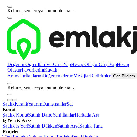
Kelime, semt veya ilan no ile ara...
Değerini Öğren
İlan Ver
Giriş Yap
Hesap Oluştur
Giriş Yap
Hesap
Oluştur
Favorilerim
Kayıtlı
Aramalar
İlanlarım
Değerlemelerim
Mesajlar
Bildirimler
Geri Bildirim
Kelime, semt veya ilan no ile ara...
Satılık
Kiralık
Yatırım
Danışmanlar
Sat
Konut
Satılık Konut
Satılık Daire
Yeni İlanlar
Haritada Ara
İş Yeri & Arsa
Satılık İş Yeri
Satılık Dükkan
Satılık Arsa
Satılık Tarla
Projeler
Tüm Projeler
Ankara Konut Projeleri
Yeni Projeler