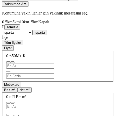
Yakınımda Ara
Konumuna yakın ilanlar için yakınlık mesafesini seç.
0.5km
5km
10km
15km
Kapalı
İl
Temizle
Isparta
İlçe
Tüm İlçeler
Fiyat
0 ₺
50M+ ₺
—
Metrekare
Brüt m²
Net m²
0 m²
1B+ m²
—