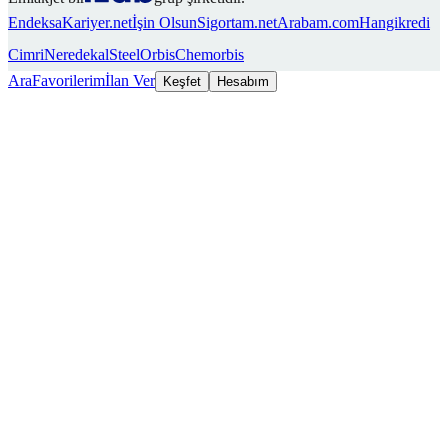
Endeksa
Kariyer.net
İşin Olsun
Sigortam.net
Arabam.com
Hangikredi
Cimri
Neredekal
SteelOrbis
Chemorbis
Ara
Favorilerim
İlan Ver
Keşfet
Hesabım