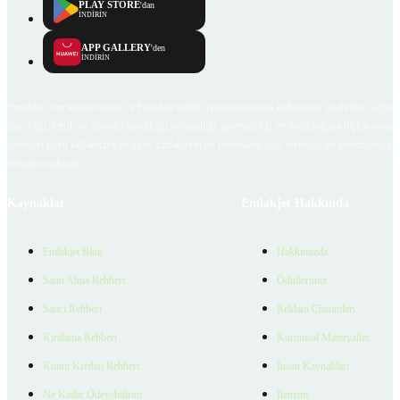
PLAY STORE
'dan
İNDİRİN
APP GALLERY
'den
İNDİRİN
Emlakjet.com internet sitesi ve Emlakjet mobil uygulamalarında kullanıcılar tarafından sağlana
ilan, bilgi, içerik ve görselin gerçekliği, orijinalliği, güvenilirliği ve doğruluğuna ilişkin soru
içerikleri giren kullanıcıya ait olup, Emlakjet'in bu hususlarla ilgili herhangi bir sorumluluğu
bulunmamaktadır.
Kaynaklar
Emlakjet Hakkında
Emlakjet Blog
Hakkımızda
Satın Alma Rehberi
Ödüllerimiz
Satıcı Rehberi
Reklam Çözümleri
Kiralama Rehberi
Kurumsal Materyaller
Konut Kredisi Rehberi
İnsan Kaynakları
Ne Kadar Ödeyebilirim
İletişim