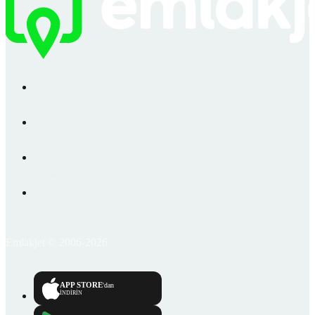
Emlakjet © 2006-2026
APP STORE
'dan
İNDİRİN