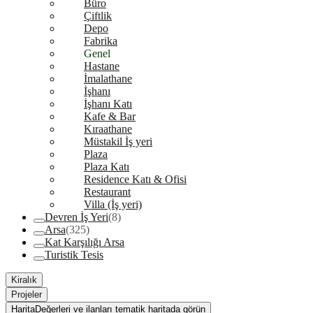
Büro
Çiftlik
Depo
Fabrika
Genel
Hastane
İmalathane
İşhanı
İşhanı Katı
Kafe & Bar
Kıraathane
Müstakil İş yeri
Plaza
Plaza Katı
Residence Katı & Ofisi
Restaurant
Villa (İş yeri)
Devren İş Yeri
(8)
Arsa
(325)
Kat Karşılığı Arsa
Turistik Tesis
Kiralık
Projeler
Harita
Değerleri ve ilanları tematik haritada görün