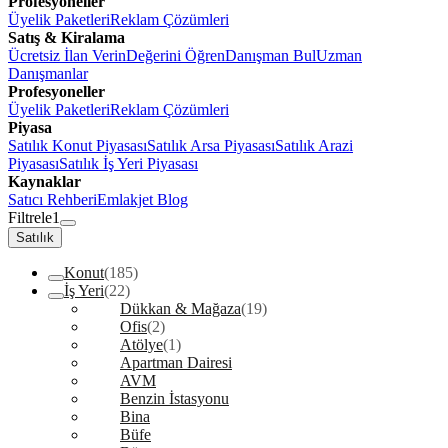
Profesyoneller
Üyelik Paketleri
Reklam Çözümleri
Satış & Kiralama
Ücretsiz İlan Verin
Değerini Öğren
Danışman Bul
Uzman
Danışmanlar
Profesyoneller
Üyelik Paketleri
Reklam Çözümleri
Piyasa
Satılık Konut Piyasası
Satılık Arsa Piyasası
Satılık Arazi
Piyasası
Satılık İş Yeri Piyasası
Kaynaklar
Satıcı Rehberi
Emlakjet Blog
Filtrele
1
Satılık
Konut
(185)
İş Yeri
(22)
Dükkan & Mağaza
(19)
Ofis
(2)
Atölye
(1)
Apartman Dairesi
AVM
Benzin İstasyonu
Bina
Büfe