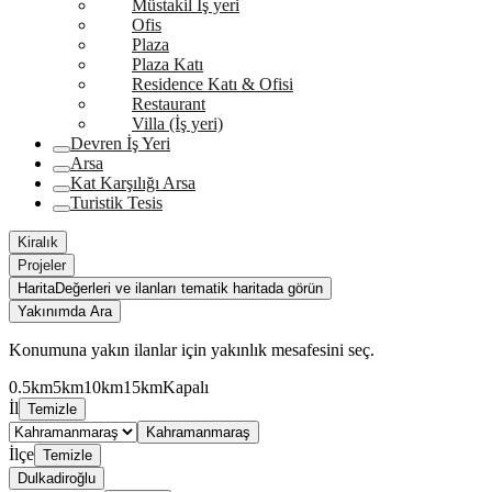
Müstakil İş yeri
Ofis
Plaza
Plaza Katı
Residence Katı & Ofisi
Restaurant
Villa (İş yeri)
Devren İş Yeri
Arsa
Kat Karşılığı Arsa
Turistik Tesis
Kiralık
Projeler
Harita
Değerleri ve ilanları tematik haritada görün
Yakınımda Ara
Konumuna yakın ilanlar için yakınlık mesafesini seç.
0.5km
5km
10km
15km
Kapalı
İl
Temizle
Kahramanmaraş
İlçe
Temizle
Dulkadiroğlu