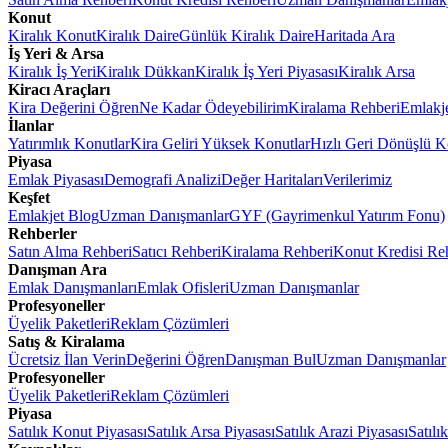
Konut
Kiralık Konut
Kiralık Daire
Günlük Kiralık Daire
Haritada Ara
İş Yeri & Arsa
Kiralık İş Yeri
Kiralık Dükkan
Kiralık İş Yeri Piyasası
Kiralık Arsa
Kiracı Araçları
Kira Değerini Öğren
Ne Kadar Ödeyebilirim
Kiralama Rehberi
Emlakj
İlanlar
Yatırımlık Konutlar
Kira Geliri Yüksek Konutlar
Hızlı Geri Dönüşlü K
Piyasa
Emlak Piyasası
Demografi Analizi
Değer Haritaları
Verilerimiz
Keşfet
Emlakjet Blog
Uzman Danışmanlar
GYF (Gayrimenkul Yatırım Fonu)
Rehberler
Satın Alma Rehberi
Satıcı Rehberi
Kiralama Rehberi
Konut Kredisi Re
Danışman Ara
Emlak Danışmanları
Emlak Ofisleri
Uzman Danışmanlar
Profesyoneller
Üyelik Paketleri
Reklam Çözümleri
Satış & Kiralama
Ücretsiz İlan Verin
Değerini Öğren
Danışman Bul
Uzman Danışmanlar
Profesyoneller
Üyelik Paketleri
Reklam Çözümleri
Piyasa
Satılık Konut Piyasası
Satılık Arsa Piyasası
Satılık Arazi Piyasası
Satılı