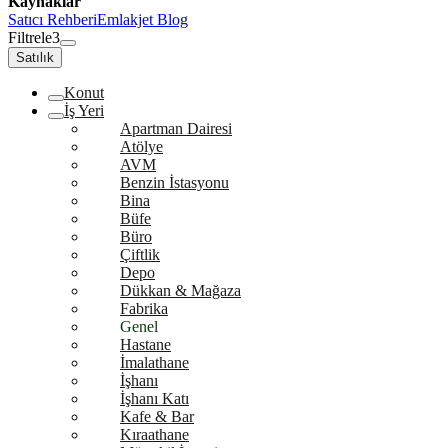
Kaynaklar
Satıcı Rehberi
Emlakjet Blog
Filtrele
3
Satılık
Konut
İş Yeri
Apartman Dairesi
Atölye
AVM
Benzin İstasyonu
Bina
Büfe
Büro
Çiftlik
Depo
Dükkan & Mağaza
Fabrika
Genel
Hastane
İmalathane
İşhanı
İşhanı Katı
Kafe & Bar
Kıraathane