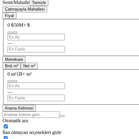
Semt/Mahalle
Temizle
Çatmayayla Mahallesi
Fiyat
0 ₺
50M+ ₺
—
Metrekare
Brüt m²
Net m²
0 m²
1B+ m²
—
Arama Kelimesi
Otomatik ara
İlan olmayan seçenekleri gizle