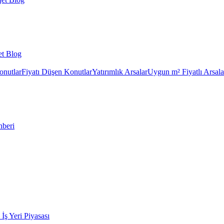
et Blog
onutlar
Fiyatı Düşen Konutlar
Yatırımlık Arsalar
Uygun m² Fiyatlı Arsala
hberi
k İş Yeri Piyasası