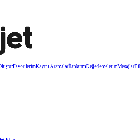
luştur
Favorilerim
Kayıtlı Aramalar
İlanlarım
Değerlemelerim
Mesajlar
Bi
et Blog