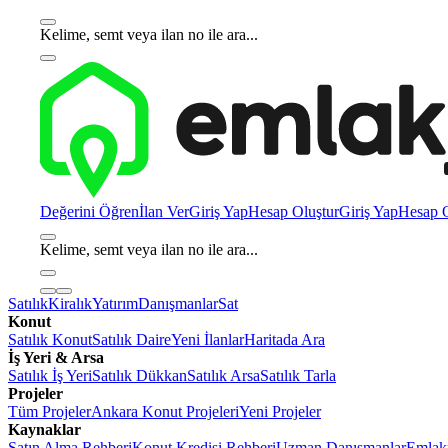
Kelime, semt veya ilan no ile ara...
Değerini Öğren
İlan Ver
Giriş Yap
Hesap Oluştur
Giriş Yap
Hesap O
Kelime, semt veya ilan no ile ara...
Satılık
Kiralık
Yatırım
Danışmanlar
Sat
Konut
Satılık Konut
Satılık Daire
Yeni İlanlar
Haritada Ara
İş Yeri & Arsa
Satılık İş Yeri
Satılık Dükkan
Satılık Arsa
Satılık Tarla
Projeler
Tüm Projeler
Ankara Konut Projeleri
Yeni Projeler
Kaynaklar
Satın Alma Rehberi
Konut Kredisi Rehberi
Uzman Danışmanlar
Emlakj