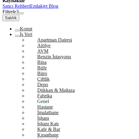
Kaynaklar
Satıcı Rehberi
Emlakjet Blog
Filtrele
3
Satılık
Konut
İş Yeri
Apartman Dairesi
Atölye
AVM
Benzin İstasyonu
Bina
Büfe
Büro
Çiftlik
Depo
Dükkan & Mağaza
Fabrika
Genel
Hastane
İmalathane
İşhanı
İşhanı Katı
Kafe & Bar
Kıraathane