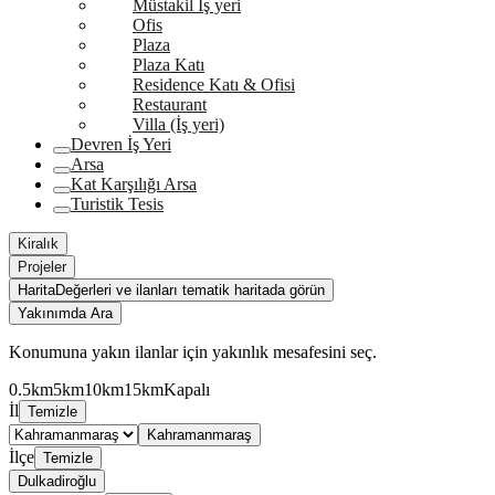
Müstakil İş yeri
Ofis
Plaza
Plaza Katı
Residence Katı & Ofisi
Restaurant
Villa (İş yeri)
Devren İş Yeri
Arsa
Kat Karşılığı Arsa
Turistik Tesis
Kiralık
Projeler
Harita
Değerleri ve ilanları tematik haritada görün
Yakınımda Ara
Konumuna yakın ilanlar için yakınlık mesafesini seç.
0.5km
5km
10km
15km
Kapalı
İl
Temizle
Kahramanmaraş
İlçe
Temizle
Dulkadiroğlu