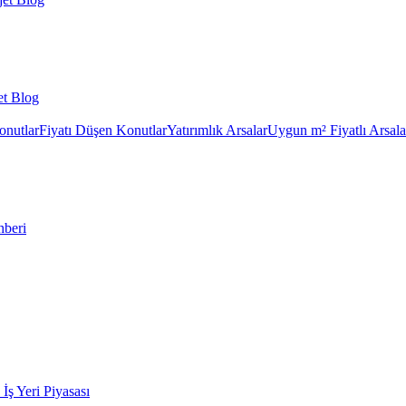
et Blog
onutlar
Fiyatı Düşen Konutlar
Yatırımlık Arsalar
Uygun m² Fiyatlı Arsala
hberi
k İş Yeri Piyasası