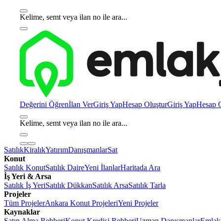
Kelime, semt veya ilan no ile ara...
Değerini Öğren
İlan Ver
Giriş Yap
Hesap Oluştur
Giriş Yap
Hesap O
Kelime, semt veya ilan no ile ara...
Satılık
Kiralık
Yatırım
Danışmanlar
Sat
Konut
Satılık Konut
Satılık Daire
Yeni İlanlar
Haritada Ara
İş Yeri & Arsa
Satılık İş Yeri
Satılık Dükkan
Satılık Arsa
Satılık Tarla
Projeler
Tüm Projeler
Ankara Konut Projeleri
Yeni Projeler
Kaynaklar
Satın Alma Rehberi
Konut Kredisi Rehberi
Uzman Danışmanlar
Emlakj