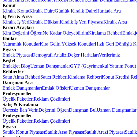
Konut
Kiralık Konut
Kiralık Daire
Günlük Kiralık Daire
Haritada Ara
İş Yeri & Arsa
Kiralık İş Yeri
Kiralık Dükkan
Kiralık İş Yeri Piyasası
Kiralık Arsa
Kiracı Araçları
Kira Değerini Öğren
Ne Kadar Ödeyebilirim
Kiralama Rehberi
Emlakj
İlanlar
Yatırımlık Konutlar
Kira Geliri Yüksek Konutlar
Hızlı Geri Dönüşlü K
Piyasa
Emlak Piyasası
Demografi Analizi
Değer Haritaları
Verilerimiz
Keşfet
Emlakjet Blog
Uzman Danışmanlar
GYF (Gayrimenkul Yatırım Fonu)
Rehberler
Satın Alma Rehberi
Satıcı Rehberi
Kiralama Rehberi
Konut Kredisi Re
Danışman Ara
Emlak Danışmanları
Emlak Ofisleri
Uzman Danışmanlar
Profesyoneller
Üyelik Paketleri
Reklam Çözümleri
Satış & Kiralama
Ücretsiz İlan Verin
Değerini Öğren
Danışman Bul
Uzman Danışmanlar
Profesyoneller
Üyelik Paketleri
Reklam Çözümleri
Piyasa
Satılık Konut Piyasası
Satılık Arsa Piyasası
Satılık Arazi Piyasası
Satılı