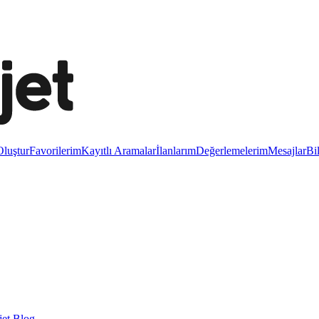
luştur
Favorilerim
Kayıtlı Aramalar
İlanlarım
Değerlemelerim
Mesajlar
Bi
et Blog