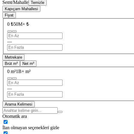
Semt/Mahalle
Temizle
Kapıçam Mahallesi
Fiyat
0 ₺
50M+ ₺
—
Metrekare
Brüt m²
Net m²
0 m²
1B+ m²
—
Arama Kelimesi
Otomatik ara
İlan olmayan seçenekleri gizle