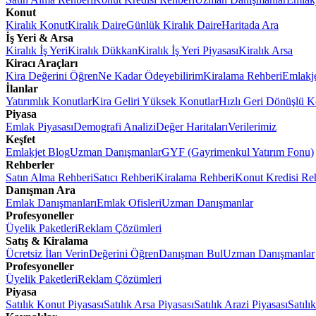
Konut
Kiralık Konut
Kiralık Daire
Günlük Kiralık Daire
Haritada Ara
İş Yeri & Arsa
Kiralık İş Yeri
Kiralık Dükkan
Kiralık İş Yeri Piyasası
Kiralık Arsa
Kiracı Araçları
Kira Değerini Öğren
Ne Kadar Ödeyebilirim
Kiralama Rehberi
Emlakj
İlanlar
Yatırımlık Konutlar
Kira Geliri Yüksek Konutlar
Hızlı Geri Dönüşlü K
Piyasa
Emlak Piyasası
Demografi Analizi
Değer Haritaları
Verilerimiz
Keşfet
Emlakjet Blog
Uzman Danışmanlar
GYF (Gayrimenkul Yatırım Fonu)
Rehberler
Satın Alma Rehberi
Satıcı Rehberi
Kiralama Rehberi
Konut Kredisi Re
Danışman Ara
Emlak Danışmanları
Emlak Ofisleri
Uzman Danışmanlar
Profesyoneller
Üyelik Paketleri
Reklam Çözümleri
Satış & Kiralama
Ücretsiz İlan Verin
Değerini Öğren
Danışman Bul
Uzman Danışmanlar
Profesyoneller
Üyelik Paketleri
Reklam Çözümleri
Piyasa
Satılık Konut Piyasası
Satılık Arsa Piyasası
Satılık Arazi Piyasası
Satılı