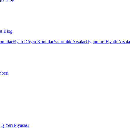
et Blog
onutlar
Fiyatı Düşen Konutlar
Yatırımlık Arsalar
Uygun m² Fiyatlı Arsala
hberi
k İş Yeri Piyasası