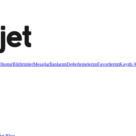
luştur
Bildirimler
Mesajlar
İlanlarım
Değerlemelerim
Favorilerim
Kayıtlı 
et Blog