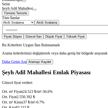
Semt
Şeyh Adil Mahallesi
Tümünü Temizle
Tüm İlanlar
Akıllı Sıralama
Fiyatı Düşen
Güncel İlan
Düşük Fiyat
Yüksek Fiyat
Bu Kriterlere Uygun İlan Bulunamadı
Arama kriterlerinizi değiştirerek veya daha geniş bir bölgede arayarak 
Daha Geniş Ara
Aramayı Kaydet
Şeyh Adil Mahallesi Emlak Piyasası
Güncel fiyat verileri
Ort. m² Fiyatı
24.523 ₺/m²
-36.6
%
Ort. Fiyat
2.550.392 ₺
Ort. m² Kirası
37 ₺/m²
-0.7
%
Ort. Kira
83.215 ₺