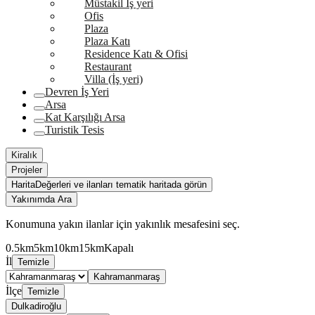
Müstakil İş yeri
Ofis
Plaza
Plaza Katı
Residence Katı & Ofisi
Restaurant
Villa (İş yeri)
Devren İş Yeri
Arsa
Kat Karşılığı Arsa
Turistik Tesis
Kiralık
Projeler
Harita
Değerleri ve ilanları tematik haritada görün
Yakınımda Ara
Konumuna yakın ilanlar için yakınlık mesafesini seç.
0.5km
5km
10km
15km
Kapalı
İl
Temizle
Kahramanmaraş
İlçe
Temizle
Dulkadiroğlu