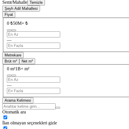
Semt/Mahalle
Temizle
Şeyh Adil Mahallesi
Fiyat
0 ₺
50M+ ₺
—
Metrekare
Brüt m²
Net m²
0 m²
1B+ m²
—
Arama Kelimesi
Otomatik ara
İlan olmayan seçenekleri gizle