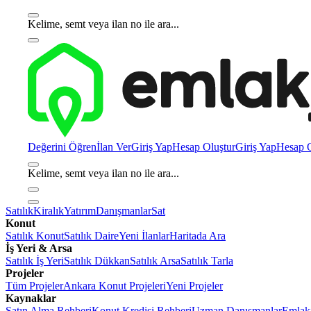
Kelime, semt veya ilan no ile ara...
Değerini Öğren
İlan Ver
Giriş Yap
Hesap Oluştur
Giriş Yap
Hesap O
Kelime, semt veya ilan no ile ara...
Satılık
Kiralık
Yatırım
Danışmanlar
Sat
Konut
Satılık Konut
Satılık Daire
Yeni İlanlar
Haritada Ara
İş Yeri & Arsa
Satılık İş Yeri
Satılık Dükkan
Satılık Arsa
Satılık Tarla
Projeler
Tüm Projeler
Ankara Konut Projeleri
Yeni Projeler
Kaynaklar
Satın Alma Rehberi
Konut Kredisi Rehberi
Uzman Danışmanlar
Emlakj