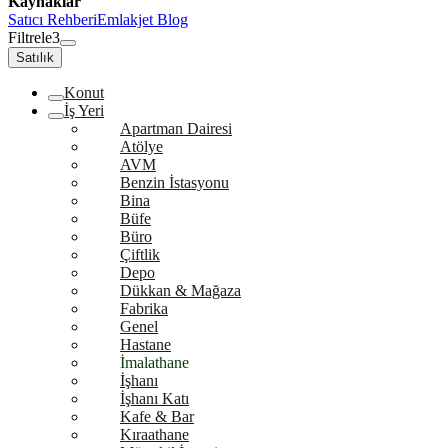
Kaynaklar
Satıcı Rehberi
Emlakjet Blog
Filtrele
3
Satılık
Konut
İş Yeri
Apartman Dairesi
Atölye
AVM
Benzin İstasyonu
Bina
Büfe
Büro
Çiftlik
Depo
Dükkan & Mağaza
Fabrika
Genel
Hastane
İmalathane
İşhanı
İşhanı Katı
Kafe & Bar
Kıraathane