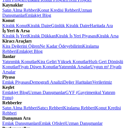
Kaynaklar
Satın Alma Rehberi
Konut Kredisi Rehberi
Uzman
Danışmanlar
Emlakjet Blog
Konut
Kiralık Konut
Kiralık Daire
Günlük Kiralık Daire
Haritada Ara
İş Yeri & Arsa
Kiralık İş Yeri
Kiralık Dükkan
Kiralık İş Yeri Piyasası
Kiralık Arsa
Kiracı Araçları
Kira Değerini Öğren
Ne Kadar Ödeyebilirim
Kiralama
Rehberi
Emlakjet Blog
İlanlar
Yatırımlık Konutlar
Kira Geliri Yüksek Konutlar
Hızlı Geri Dönüşlü
Konutlar
Fiyatı Düşen Konutlar
Yatırımlık Arsalar
Uygun m² Fiyatlı
Arsalar
Piyasa
Emlak Piyasası
Demografi Analizi
Değer Haritaları
Verilerimiz
Keşfet
Emlakjet Blog
Uzman Danışmanlar
GYF (Gayrimenkul Yatırım
Fonu)
Rehberler
Satın Alma Rehberi
Satıcı Rehberi
Kiralama Rehberi
Konut Kredisi
Rehberi
Danışman Ara
Emlak Danışmanları
Emlak Ofisleri
Uzman Danışmanlar