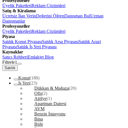
Profesyoneller
Üyelik Paketleri
Reklam Çözümleri
Satış & Kiralama
Ücretsiz İlan Verin
Değerini Öğren
Danışman Bul
Uzman
Danışmanlar
Profesyoneller
Üyelik Paketleri
Reklam Çözümleri
Piyasa
Satılık Konut Piyasası
Satılık Arsa Piyasası
Satılık Arazi
Piyasası
Satılık İş Yeri Piyasası
Kaynaklar
Satıcı Rehberi
Emlakjet Blog
Filtrele
1
Satılık
Konut
(188)
İş Yeri
(23)
Dükkan & Mağaza
(20)
Ofis
(2)
Atölye
(1)
Apartman Dairesi
AVM
Benzin İstasyonu
Bina
Büfe