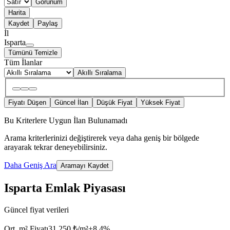
Görünüm
Harita
Kaydet
Paylaş
İl
Isparta
Tümünü Temizle
Tüm İlanlar
Akıllı Sıralama
Fiyatı Düşen
Güncel İlan
Düşük Fiyat
Yüksek Fiyat
Bu Kriterlere Uygun İlan Bulunamadı
Arama kriterlerinizi değiştirerek veya daha geniş bir bölgede
arayarak tekrar deneyebilirsiniz.
Daha Geniş Ara
Aramayı Kaydet
Isparta Emlak Piyasası
Güncel fiyat verileri
Ort. m² Fiyatı
31.250 ₺/m²
+
8.4
%