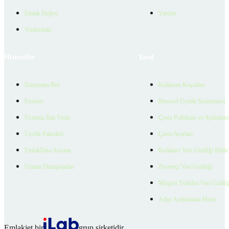
Emlak Değeri
Yardım
Verilerimiz
Hizmetler
Yasal
Danışman Bul
Kullanım Koşulları
Projeler
Bireysel Üyelik Sözleşmesi
Ücretsiz İlan Verin
Çerez Politikası ve Aydınlat
Üyelik Paketleri
Çerez Ayarları
EmlakZeka Asistan
Kullanıcı Veri Gizliliği Bildi
Uzman Danışmanlar
Ziyaretçi Veri Gizliliği
Müşteri Yetkilisi Veri Gizlili
Aday Aydınlatma Metni
Emlakjet bir
grup şirketidir.