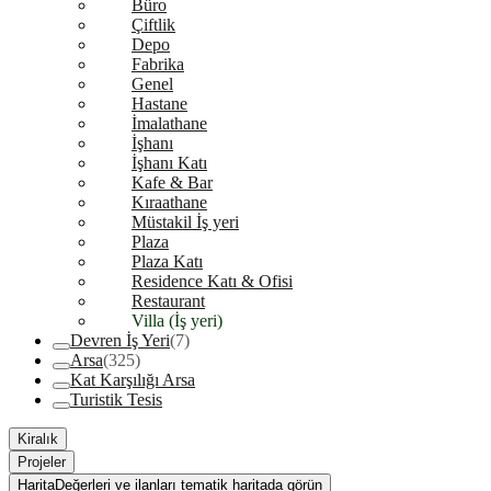
Büro
Çiftlik
Depo
Fabrika
Genel
Hastane
İmalathane
İşhanı
İşhanı Katı
Kafe & Bar
Kıraathane
Müstakil İş yeri
Plaza
Plaza Katı
Residence Katı & Ofisi
Restaurant
Villa (İş yeri)
Devren İş Yeri
(7)
Arsa
(325)
Kat Karşılığı Arsa
Turistik Tesis
Kiralık
Projeler
Harita
Değerleri ve ilanları tematik haritada görün