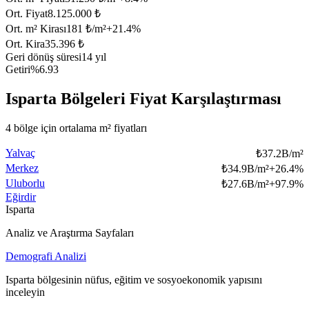
Ort. Fiyat
8.125.000 ₺
Ort. m² Kirası
181 ₺/m²
+
21.4
%
Ort. Kira
35.396 ₺
Geri dönüş süresi
14 yıl
Getiri
%6.93
Isparta Bölgeleri Fiyat Karşılaştırması
4 bölge için ortalama m² fiyatları
Yalvaç
₺
37.2B/m²
Merkez
₺
34.9B/m²
+
26.4
%
Uluborlu
₺
27.6B/m²
+
97.9
%
Eğirdir
Isparta
Analiz ve Araştırma Sayfaları
Demografi Analizi
Isparta bölgesinin nüfus, eğitim ve sosyoekonomik yapısını
inceleyin