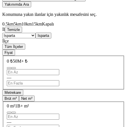
Yakınımda Ara
Konumuna yakın ilanlar için yakınlık mesafesini seç.
0.5km
5km
10km
15km
Kapalı
İl
Temizle
Isparta
İlçe
Tüm İlçeler
Fiyat
0 ₺
50M+ ₺
—
Metrekare
Brüt m²
Net m²
0 m²
1B+ m²
—