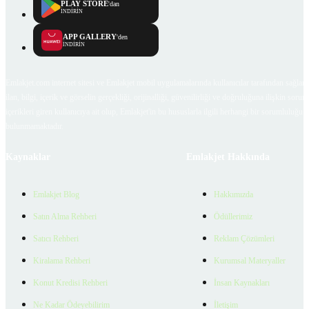
PLAY STORE
'dan
İNDİRİN
APP GALLERY
'den
İNDİRİN
Emlakjet.com internet sitesi ve Emlakjet mobil uygulamalarında kullanıcılar tarafından sağlana
ilan, bilgi, içerik ve görselin gerçekliği, orijinalliği, güvenilirliği ve doğruluğuna ilişkin soru
içerikleri giren kullanıcıya ait olup, Emlakjet'in bu hususlarla ilgili herhangi bir sorumluluğu
bulunmamaktadır.
Kaynaklar
Emlakjet Hakkında
Emlakjet Blog
Hakkımızda
Satın Alma Rehberi
Ödüllerimiz
Satıcı Rehberi
Reklam Çözümleri
Kiralama Rehberi
Kurumsal Materyaller
Konut Kredisi Rehberi
İnsan Kaynakları
Ne Kadar Ödeyebilirim
İletişim