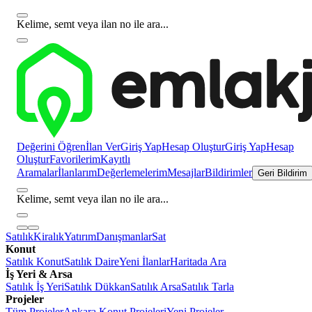
Kelime, semt veya ilan no ile ara...
Değerini Öğren
İlan Ver
Giriş Yap
Hesap Oluştur
Giriş Yap
Hesap
Oluştur
Favorilerim
Kayıtlı
Aramalar
İlanlarım
Değerlemelerim
Mesajlar
Bildirimler
Geri Bildirim
Kelime, semt veya ilan no ile ara...
Satılık
Kiralık
Yatırım
Danışmanlar
Sat
Konut
Satılık Konut
Satılık Daire
Yeni İlanlar
Haritada Ara
İş Yeri & Arsa
Satılık İş Yeri
Satılık Dükkan
Satılık Arsa
Satılık Tarla
Projeler
Tüm Projeler
Ankara Konut Projeleri
Yeni Projeler