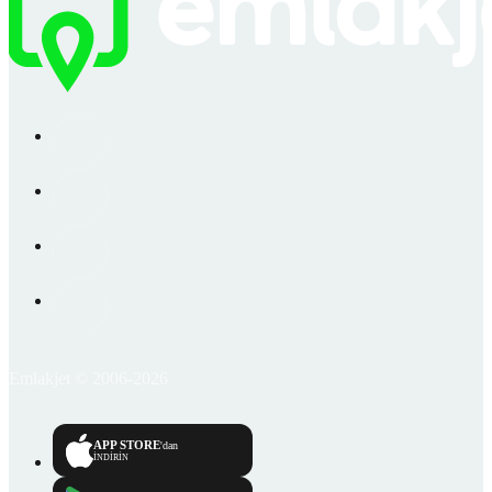
Emlakjet © 2006-2026
APP STORE
'dan
İNDİRİN