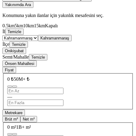
Yakınımda Ara
Konumuna yakın ilanlar için yakınlık mesafesini seç.
0.5km
5km
10km
15km
Kapalı
İl
Temizle
Kahramanmaraş
İlçe
Temizle
Onikişubat
Semt/Mahalle
Temizle
Önsen Mahallesi
Fiyat
0 ₺
50M+ ₺
—
Metrekare
Brüt m²
Net m²
0 m²
1B+ m²