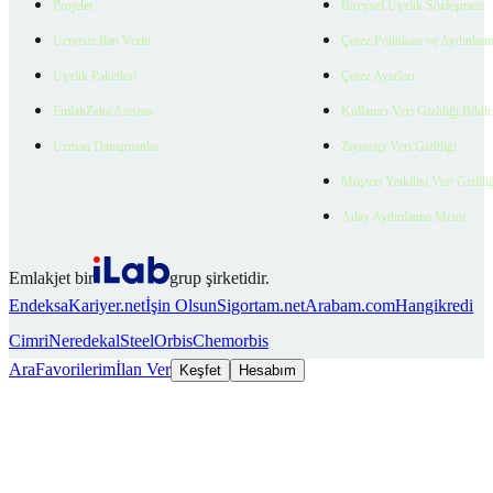
Projeler
Bireysel Üyelik Sözleşmesi
Ücretsiz İlan Verin
Çerez Politikası ve Aydınlat
Üyelik Paketleri
Çerez Ayarları
EmlakZeka Asistan
Kullanıcı Veri Gizliliği Bildi
Uzman Danışmanlar
Ziyaretçi Veri Gizliliği
Müşteri Yetkilisi Veri Gizlili
Aday Aydınlatma Metni
Emlakjet bir
grup şirketidir.
Endeksa
Kariyer.net
İşin Olsun
Sigortam.net
Arabam.com
Hangikredi
Cimri
Neredekal
SteelOrbis
Chemorbis
Ara
Favorilerim
İlan Ver
Keşfet
Hesabım