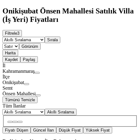
Onikişubat Önsen Mahallesi Satılık Villa
(İş Yeri) Fiyatları
Filtrele
3
Sırala
Görünüm
Harita
Kaydet
Paylaş
İl
Kahramanmaraş
İlçe
Onikişubat
Semt
Önsen Mahallesi
Tümünü Temizle
Tüm İlanlar
Akıllı Sıralama
Fiyatı Düşen
Güncel İlan
Düşük Fiyat
Yüksek Fiyat