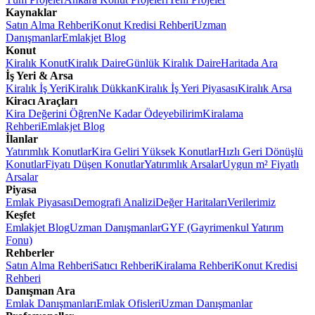
Kaynaklar
Satın Alma Rehberi
Konut Kredisi Rehberi
Uzman
Danışmanlar
Emlakjet Blog
Konut
Kiralık Konut
Kiralık Daire
Günlük Kiralık Daire
Haritada Ara
İş Yeri & Arsa
Kiralık İş Yeri
Kiralık Dükkan
Kiralık İş Yeri Piyasası
Kiralık Arsa
Kiracı Araçları
Kira Değerini Öğren
Ne Kadar Ödeyebilirim
Kiralama
Rehberi
Emlakjet Blog
İlanlar
Yatırımlık Konutlar
Kira Geliri Yüksek Konutlar
Hızlı Geri Dönüşlü
Konutlar
Fiyatı Düşen Konutlar
Yatırımlık Arsalar
Uygun m² Fiyatlı
Arsalar
Piyasa
Emlak Piyasası
Demografi Analizi
Değer Haritaları
Verilerimiz
Keşfet
Emlakjet Blog
Uzman Danışmanlar
GYF (Gayrimenkul Yatırım
Fonu)
Rehberler
Satın Alma Rehberi
Satıcı Rehberi
Kiralama Rehberi
Konut Kredisi
Rehberi
Danışman Ara
Emlak Danışmanları
Emlak Ofisleri
Uzman Danışmanlar