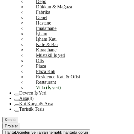
Depo
Dükkan & Mağaza
Fabrika
Genel
Hastane
İmalathane
İşhanı
İşhanı Katı
Kafe & Bar
Kıraathane
Müstakil İş yeri
Ofis
Plaza
Plaza Katı
Residence Katı & Ofisi
Restaurant
Villa (İş yeri)
Devren İş Yeri
Arsa
(8)
Kat Karşılığı Arsa
Turistik Tesis
Kiralık
Projeler
Harita
Değerleri ve ilanları tematik haritada görün