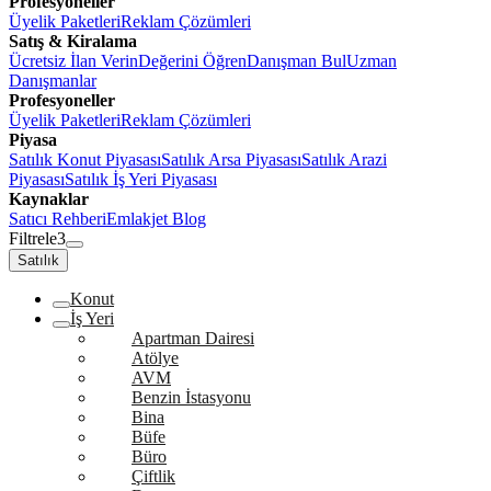
Profesyoneller
Üyelik Paketleri
Reklam Çözümleri
Satış & Kiralama
Ücretsiz İlan Verin
Değerini Öğren
Danışman Bul
Uzman
Danışmanlar
Profesyoneller
Üyelik Paketleri
Reklam Çözümleri
Piyasa
Satılık Konut Piyasası
Satılık Arsa Piyasası
Satılık Arazi
Piyasası
Satılık İş Yeri Piyasası
Kaynaklar
Satıcı Rehberi
Emlakjet Blog
Filtrele
3
Satılık
Konut
İş Yeri
Apartman Dairesi
Atölye
AVM
Benzin İstasyonu
Bina
Büfe
Büro
Çiftlik