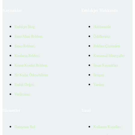
Kaynaklar
Emlakjet Hakkında
Emlakjet Blog
Hakkımızda
Satın Alma Rehberi
Ödüllerimiz
Satıcı Rehberi
Reklam Çözümleri
Kiralama Rehberi
Kurumsal Materyaller
Konut Kredisi Rehberi
İnsan Kaynakları
Ne Kadar Ödeyebilirim
İletişim
Emlak Değeri
Yardım
Verilerimiz
Hizmetler
Yasal
Danışman Bul
Kullanım Koşulları