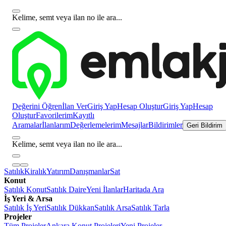
Kelime, semt veya ilan no ile ara...
Değerini Öğren
İlan Ver
Giriş Yap
Hesap Oluştur
Giriş Yap
Hesap
Oluştur
Favorilerim
Kayıtlı
Aramalar
İlanlarım
Değerlemelerim
Mesajlar
Bildirimler
Geri Bildirim
Kelime, semt veya ilan no ile ara...
Satılık
Kiralık
Yatırım
Danışmanlar
Sat
Konut
Satılık Konut
Satılık Daire
Yeni İlanlar
Haritada Ara
İş Yeri & Arsa
Satılık İş Yeri
Satılık Dükkan
Satılık Arsa
Satılık Tarla
Projeler
Tüm Projeler
Ankara Konut Projeleri
Yeni Projeler