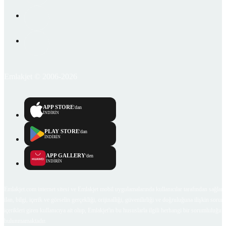
Emlakjet © 2006-2026
APP STORE
'dan
İNDİRİN
PLAY STORE
'dan
İNDİRİN
APP GALLERY
'den
İNDİRİN
Emlakjet.com internet sitesi ve Emlakjet mobil uygulamalarında kullanıcılar tarafından sağlana
ilan, bilgi, içerik ve görselin gerçekliği, orijinalliği, güvenilirliği ve doğruluğuna ilişkin soru
içerikleri giren kullanıcıya ait olup, Emlakjet'in bu hususlarla ilgili herhangi bir sorumluluğu
bulunmamaktadır.