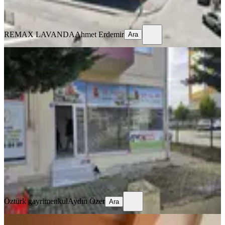
Ara
REMAX LAVANDA
Ahmet Erdemir
Ara
YENİ
Özer Gayrimenkulden Kapaklı
Yuvamda 30m2 Dükkan Süper
Konumda
Tekirdağ, Kapaklı
1 Oda
·
30 m²
·
Düz Giriş (Zemin)
·
08.08.2026
1.400.000 ₺
Öztürk gayrimenkul
Aydın Özer
Ara
Öztürk gayrimenkul
Aydın Özer
Ara
YENİ