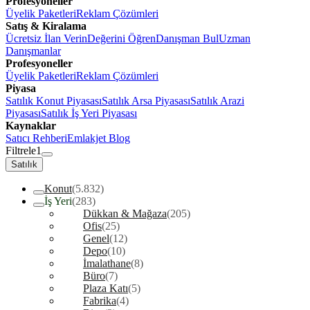
Profesyoneller
Üyelik Paketleri
Reklam Çözümleri
Satış & Kiralama
Ücretsiz İlan Verin
Değerini Öğren
Danışman Bul
Uzman
Danışmanlar
Profesyoneller
Üyelik Paketleri
Reklam Çözümleri
Piyasa
Satılık Konut Piyasası
Satılık Arsa Piyasası
Satılık Arazi
Piyasası
Satılık İş Yeri Piyasası
Kaynaklar
Satıcı Rehberi
Emlakjet Blog
Filtrele
1
Satılık
Konut
(5.832)
İş Yeri
(283)
Dükkan & Mağaza
(205)
Ofis
(25)
Genel
(12)
Depo
(10)
İmalathane
(8)
Büro
(7)
Plaza Katı
(5)
Fabrika
(4)