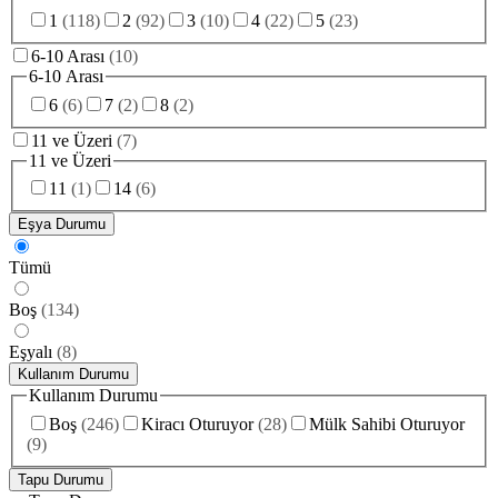
1
(
118
)
2
(
92
)
3
(
10
)
4
(
22
)
5
(
23
)
6-10 Arası
(
10
)
6-10 Arası
6
(
6
)
7
(
2
)
8
(
2
)
11 ve Üzeri
(
7
)
11 ve Üzeri
11
(
1
)
14
(
6
)
Eşya Durumu
Tümü
Boş
(
134
)
Eşyalı
(
8
)
Kullanım Durumu
Kullanım Durumu
Boş
(
246
)
Kiracı Oturuyor
(
28
)
Mülk Sahibi Oturuyor
(
9
)
Tapu Durumu