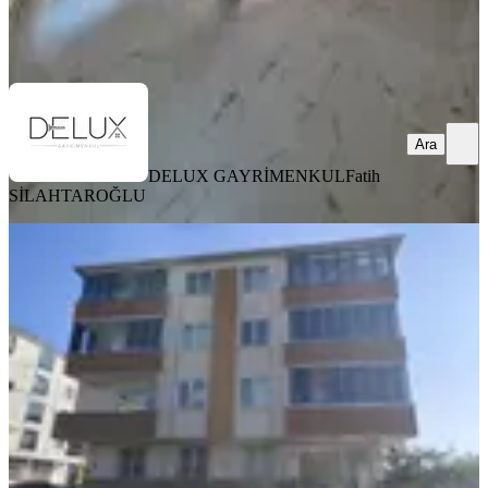
DELUX GAYRİMENKUL
Fatih SİLAHTAROĞLU
Ara
Ara
DELUX GAYRİMENKUL
Fatih
SİLAHTAROĞLU
KREDİYE
UYGUN
Tarcanlardan Tekirdağ Kapaklıda
%
3
140 Metre Kare Satılık Dükkan
Tekirdağ, Kapaklı
1 Oda
·
141 m²
·
Düz Giriş (Zemin)
·
28.07.2026
1.700.000 ₺
1.750.000 ₺
Tarcanlar Gayrimenkul
ÖZLEM YILDIZ