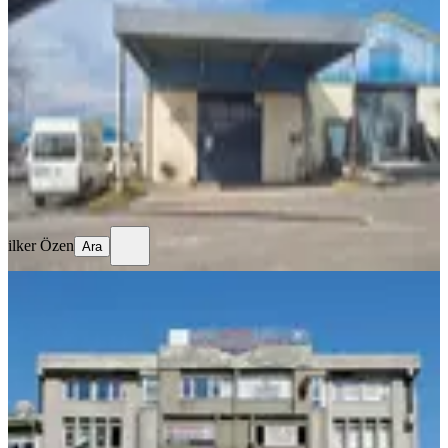
Depo Ve İsyeri
Tekirdağ, Süleymanpaşa
250 m²
·
Asma Kat
·
31.07.2026
11.500.000 ₺
ilker Özen
Ara
ilker Özen
Ara
KREDİYE
UYGUN
Çorlu Belediyesi Yanında 56 M2
Satılık Arakat Ofis
Tekirdağ, Çorlu
1 Oda
·
62 m²
·
2. Kat
·
29.07.2026
1.650.000 ₺