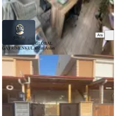
GLOBAL GAYRİMENKUL
Alican Aslan
Ara
Ara
GLOBAL
GAYRİMENKUL
Alican Aslan
KREDİYE
UYGUN
Akkaya İnşaattan Sahil Tarafında
Satılık İş Yeri Ve Yazlık
Tekirdağ, Marmaraereğlisi
1 Oda
·
51 m²
·
Düz Giriş (Zemin)
·
04.08.2026
2.750.000 ₺