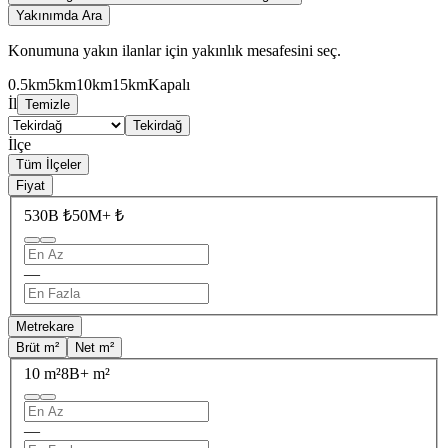
Yakınımda Ara
Konumuna yakın ilanlar için yakınlık mesafesini seç.
0.5km
5km
10km
15km
Kapalı
İl
Temizle
Tekirdağ
İlçe
Tüm İlçeler
Fiyat
530B ₺
50M+ ₺
—
Metrekare
Brüt m²
Net m²
10 m²
8B+ m²
—