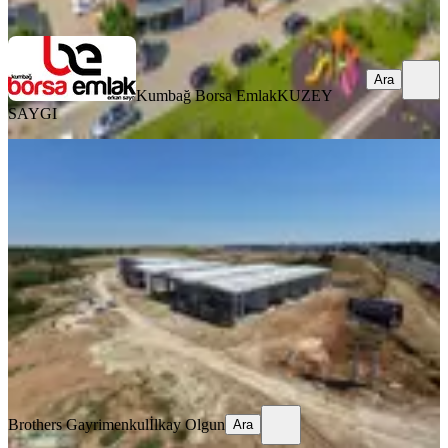
Ara
Ara
Kumbağ Borsa Emlak
KUZEY
SAYGI
Brothersdan Ergene Ulaşta E-5 Cephe
Satılık İmalathaneler
Tekirdağ, Ergene
1 Oda
·
230 m²
·
Düz Giriş (Zemin)
·
02.08.2026
16.000.000 ₺
Brothers Gayrimenkul
İlkay Olgun
Ara
Brothers Gayrimenkul
İlkay Olgun
Ara