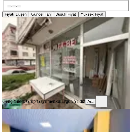
Fiyatı Düşen
Güncel İlan
Düşük Fiyat
Yüksek Fiyat
YENİ
İki Kat Bodrumlu Cadde Üzeri Köşe
Dükkan 137 M2
Tekirdağ, Kapaklı
3 Oda
·
137 m²
·
Düz Giriş (Zemin)
·
10.08.2026
5.500.000 ₺
Genç Yıldız Grup Gayrimenkul
Ergün Yıldız
Ara
Genç Yıldız Grup Gayrimenkul
Ergün Yıldız
Ara
YENİ
Remax Lavandadan Çerkezköy
Merkezde Kiracılı Dükkan