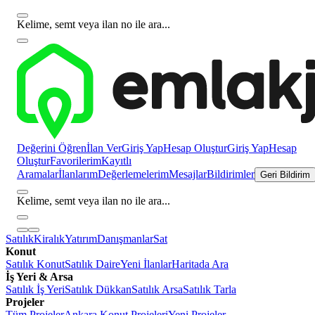
Kelime, semt veya ilan no ile ara...
Değerini Öğren
İlan Ver
Giriş Yap
Hesap Oluştur
Giriş Yap
Hesap
Oluştur
Favorilerim
Kayıtlı
Aramalar
İlanlarım
Değerlemelerim
Mesajlar
Bildirimler
Geri Bildirim
Kelime, semt veya ilan no ile ara...
Satılık
Kiralık
Yatırım
Danışmanlar
Sat
Konut
Satılık Konut
Satılık Daire
Yeni İlanlar
Haritada Ara
İş Yeri & Arsa
Satılık İş Yeri
Satılık Dükkan
Satılık Arsa
Satılık Tarla
Projeler
Tüm Projeler
Ankara Konut Projeleri
Yeni Projeler