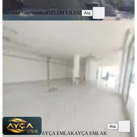
Ara
Tarcanlar Gayrimenkul
ÖZLEM YILDIZ
Ara
KREDİYE
UYGUN
Ana Cadde Üzerinde Ayça'dan
Kiralık 180 M² Sıfır Dükkan
Tekirdağ, Süleymanpaşa
1 Oda
·
181 m²
·
Düz Giriş (Zemin)
·
28.07.2026
15.000.000 ₺
AYÇA EMLAK
AYÇA EMLAK
Ara
Ara
AYÇA EMLAK
AYÇA EMLAK