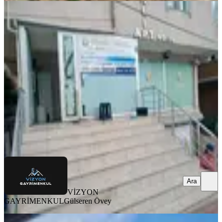
MERKEZİ
Tekirdağ Kapaklı Atatürk
Mahallesinde Yatırımlık Satılık İşyeri
Tekirdağ, Kapaklı
2 Oda
·
453 m²
·
01.08.2026
3.200.000 ₺
VİZYON GAYRİMENKUL
Gülseren Övey
Ara
Ara
VİZYON
GAYRİMENKUL
Gülseren Övey