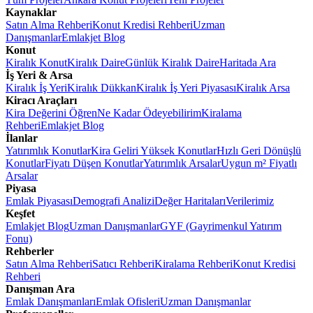
Kaynaklar
Satın Alma Rehberi
Konut Kredisi Rehberi
Uzman
Danışmanlar
Emlakjet Blog
Konut
Kiralık Konut
Kiralık Daire
Günlük Kiralık Daire
Haritada Ara
İş Yeri & Arsa
Kiralık İş Yeri
Kiralık Dükkan
Kiralık İş Yeri Piyasası
Kiralık Arsa
Kiracı Araçları
Kira Değerini Öğren
Ne Kadar Ödeyebilirim
Kiralama
Rehberi
Emlakjet Blog
İlanlar
Yatırımlık Konutlar
Kira Geliri Yüksek Konutlar
Hızlı Geri Dönüşlü
Konutlar
Fiyatı Düşen Konutlar
Yatırımlık Arsalar
Uygun m² Fiyatlı
Arsalar
Piyasa
Emlak Piyasası
Demografi Analizi
Değer Haritaları
Verilerimiz
Keşfet
Emlakjet Blog
Uzman Danışmanlar
GYF (Gayrimenkul Yatırım
Fonu)
Rehberler
Satın Alma Rehberi
Satıcı Rehberi
Kiralama Rehberi
Konut Kredisi
Rehberi
Danışman Ara
Emlak Danışmanları
Emlak Ofisleri
Uzman Danışmanlar