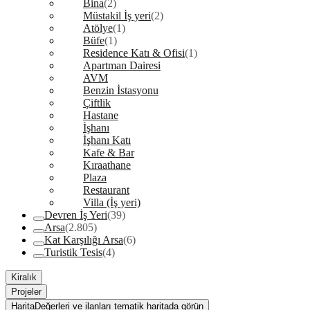
Bina
(2)
Müstakil İş yeri
(2)
Atölye
(1)
Büfe
(1)
Residence Katı & Ofisi
(1)
Apartman Dairesi
AVM
Benzin İstasyonu
Çiftlik
Hastane
İşhanı
İşhanı Katı
Kafe & Bar
Kıraathane
Plaza
Restaurant
Villa (İş yeri)
Devren İş Yeri
(39)
Arsa
(2.805)
Kat Karşılığı Arsa
(6)
Turistik Tesis
(4)
Kiralık
Projeler
Harita
Değerleri ve ilanları tematik haritada görün