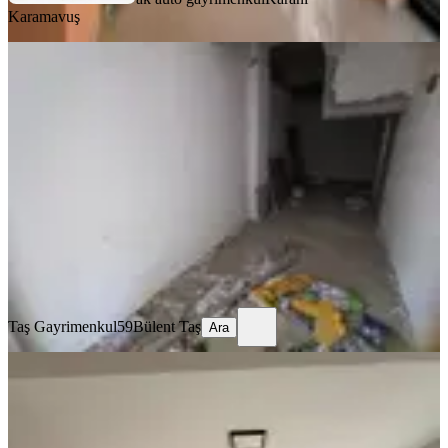
Karamavuş
KREDİYE
UYGUN
Çınarlı Mah Satılık 24 M2 Depo Veya
İşyeri
Tekirdağ, Süleymanpaşa
1 Oda
·
25 m²
·
Düz Giriş (Zemin)
·
06.08.2026
575.000 ₺
Taş Gayrimenkul59
Bülent Taş
Ara
Taş Gayrimenkul59
Bülent Taş
Ara
KREDİYE
UYGUN
Akkaya İnşaattan Merkezi Konumda
Kelepir Yatırımlık Dükkan!!
Tekirdağ, Çorlu