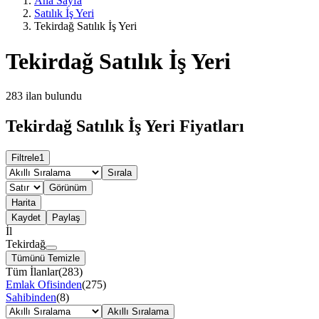
Ana Sayfa
Satılık İş Yeri
Tekirdağ Satılık İş Yeri
Tekirdağ Satılık İş Yeri
283
ilan bulundu
Tekirdağ Satılık İş Yeri Fiyatları
Filtrele
1
Sırala
Görünüm
Harita
Kaydet
Paylaş
İl
Tekirdağ
Tümünü Temizle
Tüm İlanlar
(
283
)
Emlak Ofisinden
(
275
)
Sahibinden
(
8
)
Akıllı Sıralama