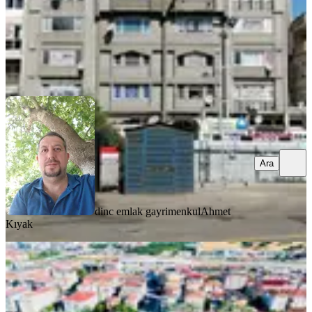
dinc emlak gayrimenkul
Ahmet Kıyak
Ara
Ara
dinc emlak gayrimenkul
Ahmet
Kıyak
KREDİYE
UYGUN
Çerkezköy'de Ana Cadde Üzeri
Harika Lokasyonda Satılık Dükkan
Tekirdağ, Çerkezköy