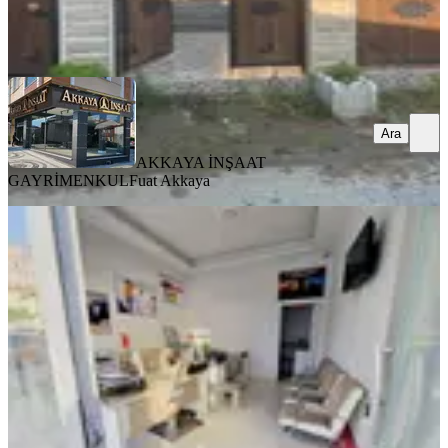
AKKAYA İNŞAAT GAYRİMENKUL
Fuat Akkaya
Ara
Ara
AKKAYA İNŞAAT
GAYRİMENKUL
Fuat Akkaya
KREDİYE
UYGUN
Kapaklı Merkezde Satılık Eşyalı İş
%
7
Yeri Kaçırılmayacak Fırsat!
Tekirdağ, Kapaklı
1 Oda
·
26 m²
·
Düz Giriş (Zemin)
·
03.08.2026
2.100.000 ₺
2.250.000 ₺
REMAX LAVANDA
Ahmet Erdemir