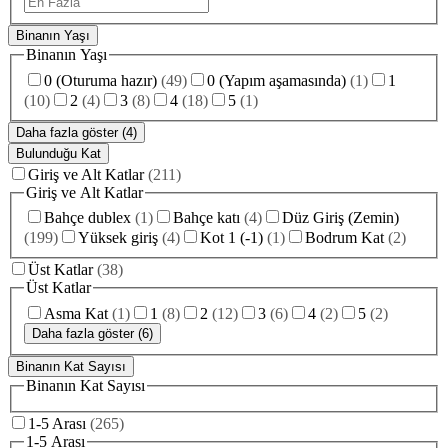
Binanın Yaşı
Binanın Yaşı
0 (Oturuma hazır)
(
49
)
0 (Yapım aşamasında)
(
1
)
1
(
10
)
2
(
4
)
3
(
8
)
4
(
18
)
5
(
1
)
Daha fazla göster (4)
Bulunduğu Kat
Giriş ve Alt Katlar
(
211
)
Giriş ve Alt Katlar
Bahçe dublex
(
1
)
Bahçe katı
(
4
)
Düz Giriş (Zemin)
(
199
)
Yüksek giriş
(
4
)
Kot 1 (-1)
(
1
)
Bodrum Kat
(
2
)
Üst Katlar
(
38
)
Üst Katlar
Asma Kat
(
1
)
1
(
8
)
2
(
12
)
3
(
6
)
4
(
2
)
5
(
2
)
Daha fazla göster (6)
Binanın Kat Sayısı
Binanın Kat Sayısı
1-5 Arası
(
265
)
1-5 Arası