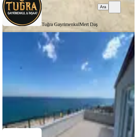
Ara
Tuğra Gayrimenkul
Mert Daş
Nexus'tan Altınova Mah'de Denize
Sıfır 6 Daireli Fırsat Bina
Tekirdağ, Süleymanpaşa
1 Oda
·
701 m²
·
02.08.2026
28.000.000 ₺
NEXUS GAYRİMENKUL
Osman Nuri Çetin
Ara