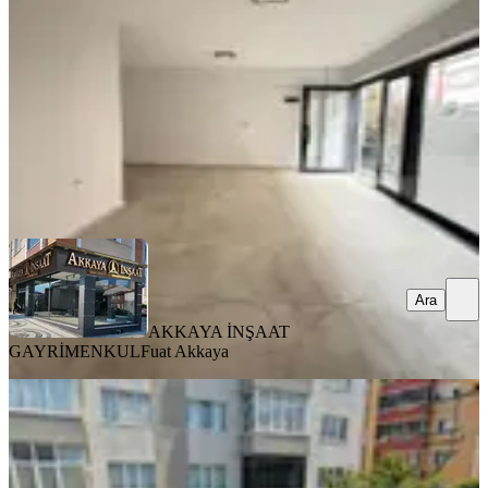
1 Oda
·
46 m²
·
Düz Giriş (Zemin)
·
05.08.2026
2.200.000 ₺
AKKAYA İNŞAAT GAYRİMENKUL
Fuat Akkaya
Ara
Ara
AKKAYA İNŞAAT
GAYRİMENKUL
Fuat Akkaya
KREDİYE
UYGUN
Çorlu'da Cumhuriyet Parkı
Karşısında Kurumsal Kiracılı Dükkan
Tekirdağ, Çorlu