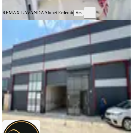
Ara
REMAX LAVANDA
Ahmet Erdemir
Ara
KREDİYE
UYGUN
Tekirdağ Çorlu'da Uysal 6 Ticaret İş
Merkezinde Sıfır Net 96 M2 Satılık
Dükkan/imalathane
Tekirdağ, Çorlu
100 m²
·
03.08.2026
4.800.000 ₺
Tuğra Gayrimenkul
Mert Daş
Ara