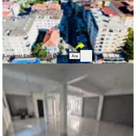
1 Oda
·
81 m²
·
Düz Giriş (Zemin)
·
29.07.2026
6.100.000 ₺
Karadeniz Emlak
Batuhan Özçevik
Ara
Karadeniz Emlak
Batuhan Özçevik
Ara
MERKEZİ
Delux'den Vatan Mah.'de Yatırım
Fırsatı Tadilatlı Satılık Dükkan
Tekirdağ, Süleymanpaşa
2 Oda
·
130 m²
·
29.07.2026
5.500.000 ₺