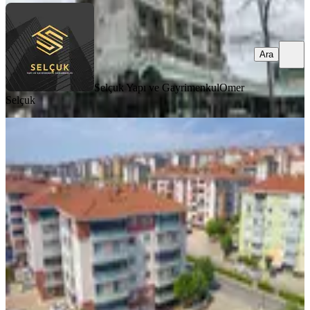
Ara
Selçuk Yapı ve Gayrimenkul
Omer
Selçuk
MERKEZİ
100. Yıl Mah. İşlek Cadde Üzerinde
135 M2 Satılık Dükkan
Tekirdağ, Süleymanpaşa
2 Oda
·
150 m²
·
02.08.2026
6.500.000 ₺
Kumbağ Borsa Emlak
KUZEY SAYGI