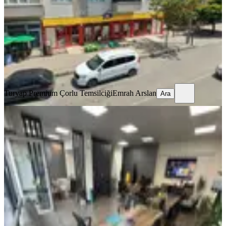
1 Oda
·
751 m²
·
Düz Giriş (Zemin)
·
05.08.2026
14.000.000 ₺
Turyap Premium Çorlu Temsilciği
Emrah Arslan
Ara
Turyap Premium Çorlu Temsilciği
Emrah Arslan
Ara
KREDİYE
UYGUN
Çorlu Muhittin Mah Cadde Üzeri
Tabela Değeri Yüksek Düzayak Köşe
Tekirdağ, Çorlu
2 Oda
·
70 m²
·
Düz Giriş (Zemin)
·
05.08.2026
12.000.000 ₺