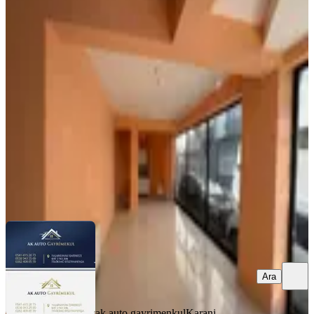
Tekirdağ Süleymanpaşa 100. Yıl
Mahallesi 75 M² Köşe Konumlu
Satılık Dükkan
Tekirdağ, Süleymanpaşa
1 Oda
·
75 m²
·
Düz Giriş (Zemin)
·
07.08.2026
3.290.000 ₺
ak auto gayrimenkul
Karani Karamavuş
Ara
Ara
ak auto gayrimenkul
Karani