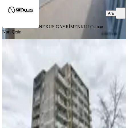
Ara
NEXUS GAYRİMENKUL
Osman
Nuri Çetin
KREDİYE
UYGUN
Kılıçoğlu Danış Towerda Emsalsiz 255
M² Tek Ofis
Tekirdağ, Çorlu
4 Oda
·
255 m²
·
6. Kat
·
02.08.2026
8.500.000 ₺
Selçuk Yapı ve Gayrimenkul
Omer Selçuk
Ara