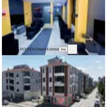
Tekirdağ, Çerkezköy
1 Oda
·
231 m²
·
Düz Giriş (Zemin)
·
10.08.2026
7.500.000 ₺
REMAX LAVANDA
Ahmet Erdemir
Ara
REMAX LAVANDA
Ahmet Erdemir
Ara
YENİ
Çobançeşme Mah. Köşe Konum
Satılık İskanlı 30 M2 Dükkan
Tekirdağ, Çorlu
1 Oda
·
31 m²
·
Düz Giriş (Zemin)
·
08.08.2026
1.950.000 ₺
REMAX LAVANDA
Ahmet Erdemir