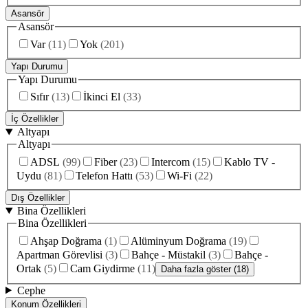
Asansör
Asansör
Var
(
11
)
Yok
(
201
)
Yapı Durumu
Yapı Durumu
Sıfır
(
13
)
İkinci El
(
33
)
İç Özellikler
Altyapı
Altyapı
ADSL
(
99
)
Fiber
(
23
)
Intercom
(
15
)
Kablo TV -
Uydu
(
81
)
Telefon Hattı
(
53
)
Wi-Fi
(
22
)
Dış Özellikler
Bina Özellikleri
Bina Özellikleri
Ahşap Doğrama
(
1
)
Alüminyum Doğrama
(
19
)
Apartman Görevlisi
(
3
)
Bahçe - Müstakil
(
3
)
Bahçe -
Ortak
(
5
)
Cam Giydirme
(
11
)
Daha fazla göster (18)
Cephe
Konum Özellikleri