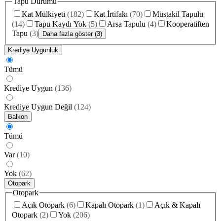
Tapu Durumu
Kat Mülkiyeti
(
182
)
Kat İrtifakı
(
70
)
Müstakil Tapulu
(
14
)
Tapu Kaydı Yok
(
5
)
Arsa Tapulu
(
4
)
Kooperatiften
Tapu
(
3
)
Daha fazla göster (3)
Krediye Uygunluk
Tümü
Krediye Uygun
(
136
)
Krediye Uygun Değil
(
124
)
Balkon
Tümü
Var
(
10
)
Yok
(
62
)
Otopark
Otopark
Açık Otopark
(
6
)
Kapalı Otopark
(
1
)
Açık & Kapalı
Otopark
(
2
)
Yok
(
206
)