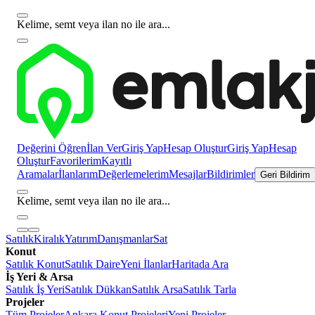
Kelime, semt veya ilan no ile ara...
Değerini Öğren
İlan Ver
Giriş Yap
Hesap Oluştur
Giriş Yap
Hesap
Oluştur
Favorilerim
Kayıtlı
Aramalar
İlanlarım
Değerlemelerim
Mesajlar
Bildirimler
Geri Bildirim
Kelime, semt veya ilan no ile ara...
Satılık
Kiralık
Yatırım
Danışmanlar
Sat
Konut
Satılık Konut
Satılık Daire
Yeni İlanlar
Haritada Ara
İş Yeri & Arsa
Satılık İş Yeri
Satılık Dükkan
Satılık Arsa
Satılık Tarla
Projeler
Tüm Projeler
Ankara Konut Projeleri
Yeni Projeler