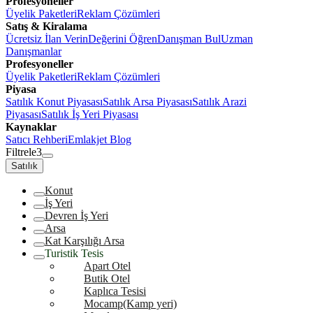
Profesyoneller
Üyelik Paketleri
Reklam Çözümleri
Satış & Kiralama
Ücretsiz İlan Verin
Değerini Öğren
Danışman Bul
Uzman
Danışmanlar
Profesyoneller
Üyelik Paketleri
Reklam Çözümleri
Piyasa
Satılık Konut Piyasası
Satılık Arsa Piyasası
Satılık Arazi
Piyasası
Satılık İş Yeri Piyasası
Kaynaklar
Satıcı Rehberi
Emlakjet Blog
Filtrele
3
Satılık
Konut
İş Yeri
Devren İş Yeri
Arsa
Kat Karşılığı Arsa
Turistik Tesis
Apart Otel
Butik Otel
Kaplıca Tesisi
Mocamp(Kamp yeri)