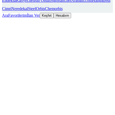
Endeksa
Kariyer.net
İşin Olsun
Sigortam.net
Arabam.com
Hangikredi
Cimri
Neredekal
SteelOrbis
Chemorbis
Ara
Favorilerim
İlan Ver
Keşfet
Hesabım