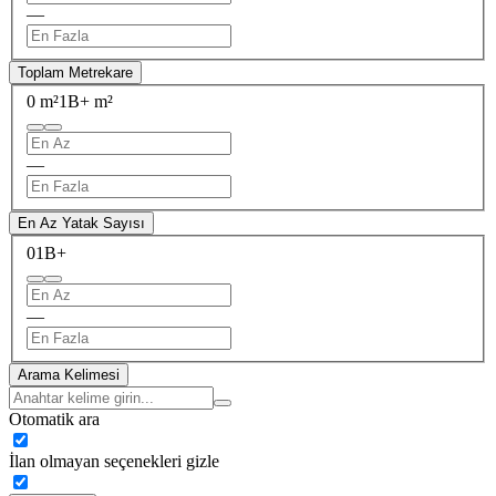
—
Toplam Metrekare
0 m²
1B+ m²
—
En Az Yatak Sayısı
0
1B+
—
Arama Kelimesi
Otomatik ara
İlan olmayan seçenekleri gizle