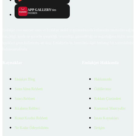
APP GALLERY
'den
İNDİRİN
Emlakjet.com internet sitesi ve Emlakjet mobil uygulamalarında kullanıcılar tarafından sağlana
ilan, bilgi, içerik ve görselin gerçekliği, orijinalliği, güvenilirliği ve doğruluğuna ilişkin soru
içerikleri giren kullanıcıya ait olup, Emlakjet'in bu hususlarla ilgili herhangi bir sorumluluğu
bulunmamaktadır.
Kaynaklar
Emlakjet Hakkında
Emlakjet Blog
Hakkımızda
Satın Alma Rehberi
Ödüllerimiz
Satıcı Rehberi
Reklam Çözümleri
Kiralama Rehberi
Kurumsal Materyaller
Konut Kredisi Rehberi
İnsan Kaynakları
Ne Kadar Ödeyebilirim
İletişim