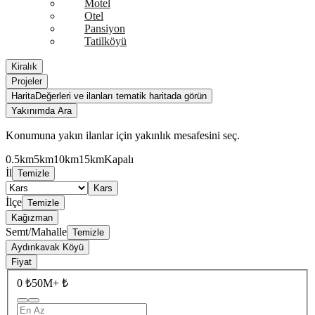
Motel
Otel
Pansiyon
Tatilköyü
Kiralık
Projeler
Harita
Değerleri ve ilanları tematik haritada görün
Yakınımda Ara
Konumuna yakın ilanlar için yakınlık mesafesini seç.
0.5km
5km
10km
15km
Kapalı
İl
Temizle
Kars
İlçe
Temizle
Kağızman
Semt/Mahalle
Temizle
Aydınkavak Köyü
Fiyat
0 ₺
50M+ ₺