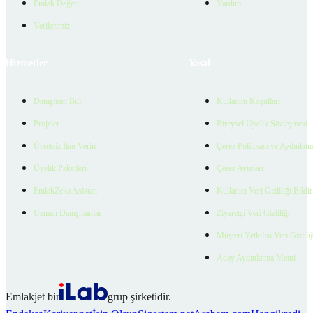
Emlak Değeri
Yardım
Verilerimiz
Hizmetler
Yasal
Danışman Bul
Kullanım Koşulları
Projeler
Bireysel Üyelik Sözleşmesi
Ücretsiz İlan Verin
Çerez Politikası ve Aydınlat
Üyelik Paketleri
Çerez Ayarları
EmlakZeka Asistan
Kullanıcı Veri Gizliliği Bildi
Uzman Danışmanlar
Ziyaretçi Veri Gizliliği
Müşteri Yetkilisi Veri Gizlili
Aday Aydınlatma Metni
Emlakjet bir
grup şirketidir.