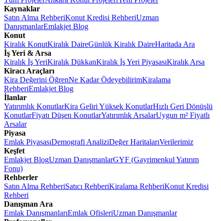
Kaynaklar
Satın Alma Rehberi
Konut Kredisi Rehberi
Uzman
Danışmanlar
Emlakjet Blog
Konut
Kiralık Konut
Kiralık Daire
Günlük Kiralık Daire
Haritada Ara
İş Yeri & Arsa
Kiralık İş Yeri
Kiralık Dükkan
Kiralık İş Yeri Piyasası
Kiralık Arsa
Kiracı Araçları
Kira Değerini Öğren
Ne Kadar Ödeyebilirim
Kiralama
Rehberi
Emlakjet Blog
İlanlar
Yatırımlık Konutlar
Kira Geliri Yüksek Konutlar
Hızlı Geri Dönüşlü
Konutlar
Fiyatı Düşen Konutlar
Yatırımlık Arsalar
Uygun m² Fiyatlı
Arsalar
Piyasa
Emlak Piyasası
Demografi Analizi
Değer Haritaları
Verilerimiz
Keşfet
Emlakjet Blog
Uzman Danışmanlar
GYF (Gayrimenkul Yatırım
Fonu)
Rehberler
Satın Alma Rehberi
Satıcı Rehberi
Kiralama Rehberi
Konut Kredisi
Rehberi
Danışman Ara
Emlak Danışmanları
Emlak Ofisleri
Uzman Danışmanlar