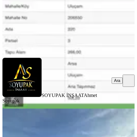
1.700.000 ₺
SOYUPAK İNŞAAT
Ahmet Soyupak
Ara
Ara
SOYUPAK İNŞAAT
Ahmet
Soyupak
Kale Belenköy De Denize 1 Saat
Uzaklıkta 10523 M2
Kale, Belenköy Mahallesi