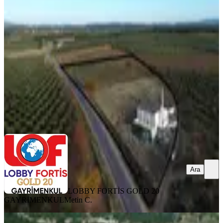
Projeli Ruhsatlı Zeytinlik
Kale, Doğanköy Mahallesi
13405 m²
·
559/m²
·
14.06.2026
7.488.000 ₺
LOBBY FORTİS GOLD 20 GAYRİMENKUL
Metin C.
Ara
Ara
LOBBY FORTİS GOLD 20
GAYRİMENKUL
Metin C.
%
18