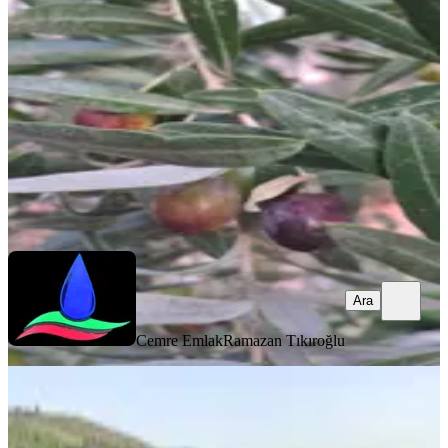
Kale, Çamlarca Mahallesi
11185 m²
·
206/m²
·
10.11.2025
2.300.000 ₺
Cemre Emlak
Ramazan Tıkıroğlu
Ara
Ara
Cemre Emlak
Ramazan Tıkıroğlu
%
10
Fark20'den Kale/özlüce'de 14,5
Dönüm Zeytinlik