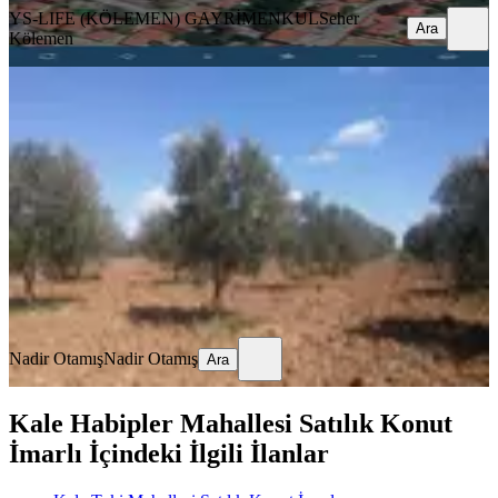
YS-LIFE (KÖLEMEN) GAYRİMENKUL
Seher
Ara
Kölemen
%
7
Sahibinden Satılık Zeytinlik
Kale, Doğanköy Mahallesi
8000 m²
·
331/m²
·
11.03.2024
2.650.000 ₺
2.850.000 ₺
Nadir Otamış
Nadir Otamış
Ara
Nadir Otamış
Nadir Otamış
Ara
Kale Habipler Mahallesi Satılık Konut
İmarlı İçindeki İlgili İlanlar