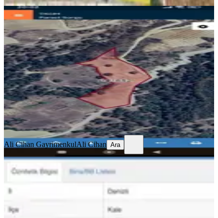
Uygun Yatırımlık Tarla Muğla -kale-
denizli
Kale, Esenkaya Mahallesi
16496 m²
·
136/m²
·
19.06.2026
2.250.000 ₺
Ali Cihan Gayrimenkul
Ali Cihan
Ara
Ali Cihan Gayrimenkul
Ali Cihan
Ara
Denizli Kale Uluçam 220 Ada3 Par
266m2 Konut İmarlı Arsa
Kale, Uluçam Mahallesi
266 m²
·
6.391/m²
·
16.02.2026