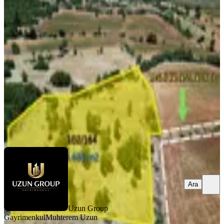
Yatırım Fırsatı! Denizli Kale Özlüce’de
4.685 M² Satılık Tarla
Kale, Özlüce Mahallesi
4685 m²
·
211/m²
·
08.03.2026
990.000 ₺
1.200.000 ₺
Uzun Group Gayrimenkul
Muhterem Uzun
Ara
Ara
Uzun Group
Gayrimenkul
Muhterem Uzun