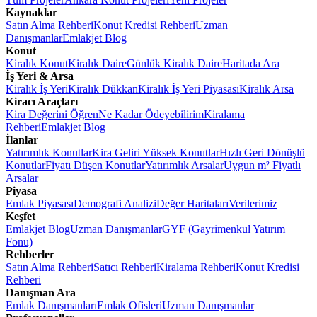
Kaynaklar
Satın Alma Rehberi
Konut Kredisi Rehberi
Uzman
Danışmanlar
Emlakjet Blog
Konut
Kiralık Konut
Kiralık Daire
Günlük Kiralık Daire
Haritada Ara
İş Yeri & Arsa
Kiralık İş Yeri
Kiralık Dükkan
Kiralık İş Yeri Piyasası
Kiralık Arsa
Kiracı Araçları
Kira Değerini Öğren
Ne Kadar Ödeyebilirim
Kiralama
Rehberi
Emlakjet Blog
İlanlar
Yatırımlık Konutlar
Kira Geliri Yüksek Konutlar
Hızlı Geri Dönüşlü
Konutlar
Fiyatı Düşen Konutlar
Yatırımlık Arsalar
Uygun m² Fiyatlı
Arsalar
Piyasa
Emlak Piyasası
Demografi Analizi
Değer Haritaları
Verilerimiz
Keşfet
Emlakjet Blog
Uzman Danışmanlar
GYF (Gayrimenkul Yatırım
Fonu)
Rehberler
Satın Alma Rehberi
Satıcı Rehberi
Kiralama Rehberi
Konut Kredisi
Rehberi
Danışman Ara
Emlak Danışmanları
Emlak Ofisleri
Uzman Danışmanlar