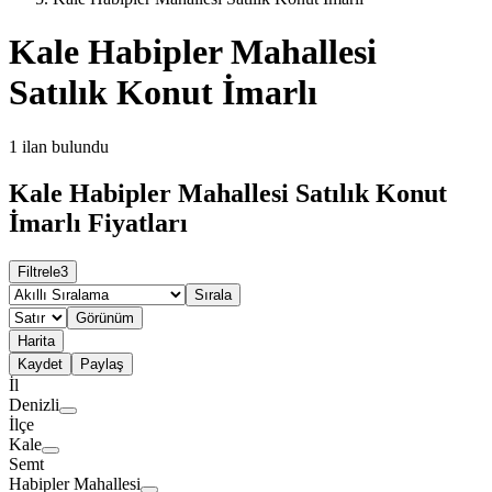
Kale Habipler Mahallesi
Satılık Konut İmarlı
1
ilan bulundu
Kale Habipler Mahallesi Satılık Konut
İmarlı Fiyatları
Filtrele
3
Sırala
Görünüm
Harita
Kaydet
Paylaş
İl
Denizli
İlçe
Kale
Semt
Habipler Mahallesi