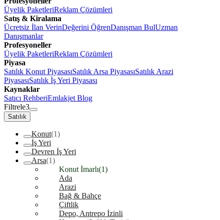
Profesyoneller
Üyelik Paketleri
Reklam Çözümleri
Satış & Kiralama
Ücretsiz İlan Verin
Değerini Öğren
Danışman Bul
Uzman
Danışmanlar
Profesyoneller
Üyelik Paketleri
Reklam Çözümleri
Piyasa
Satılık Konut Piyasası
Satılık Arsa Piyasası
Satılık Arazi
Piyasası
Satılık İş Yeri Piyasası
Kaynaklar
Satıcı Rehberi
Emlakjet Blog
Filtrele
3
Satılık
Konut
(1)
İş Yeri
Devren İş Yeri
Arsa
(1)
Konut İmarlı
(1)
Ada
Arazi
Bağ & Bahçe
Çiftlik
Depo, Antrepo İzinli