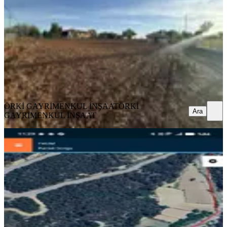
10550 m²
·
791/m²
·
12.05.2026
8.350.000 ₺
ÖRKİ GAYRİMENKUL İNŞAAT
ÖRKİ GAYRİMENKUL
İNŞAAT
Ara
ÖRKİ GAYRİMENKUL İNŞAAT
ÖRKİ
Ara
GAYRİMENKUL İNŞAAT
Denizli Kalede Satılık Tarla
Kale, Gülbağlık Mahallesi
76 m²
·
658/m²
·
16.05.2026
50.000 ₺