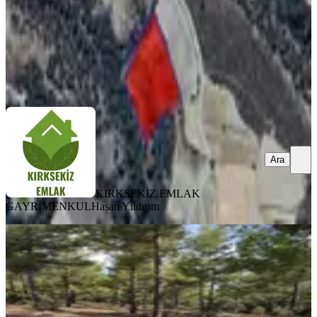
KIRKSEKİZ EMLAK GAYRİMENKUL
Hasan Yıldırım
Ara
Ara
KIRKSEKİZ EMLAK
GAYRİMENKUL
Hasan Yıldırım
Ucuz Al İşlet Kazan Satılık Tarla 350
Bin Tl
Kale, Cumhuriyet Mahallesi
2900 m²
·
121/m²
·
06.07.2026