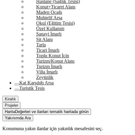
Hastane (Sağlık Tesisi)
Konut+Ticaret Alanı
Maden Ocağı
Muhtelif Arsa
Okul (Eğitim Tesisi)
Özel Kullanım
Sanayi İmarlı
Sit Alanı
Tarla
Ticari İmarlı
Toplu Konut İçin
Turizm/Konut Alanı
Turizm İmarlı
Villa İmarlı
Zeytinlik
Kat Karşılığı Arsa
Turistik Tesis
Kiralık
Projeler
Harita
Değerleri ve ilanları tematik haritada görün
Yakınımda Ara
Konumuna yakın ilanlar için yakınlık mesafesini seç.