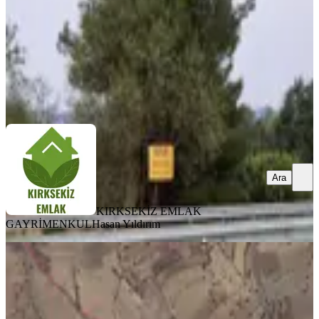
2.000.000 ₺
KIRKSEKİZ EMLAK GAYRİMENKUL
Hasan Yıldırım
Ara
Ara
KIRKSEKİZ EMLAK
GAYRİMENKUL
Hasan Yıldırım
%
17
Kale Adamharmanın'da Yola Yakın
6853m2 Tek Tapu Fırsat Tarla
Kale, Adamharmanı Mahallesi