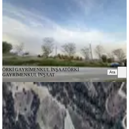
Kale, Çamlarca Mahallesi
9415 m²
·
903/m²
·
14.05.2026
8.500.000 ₺
ÖRKİ GAYRİMENKUL İNŞAAT
ÖRKİ GAYRİMENKUL
İNŞAAT
Ara
ÖRKİ GAYRİMENKUL İNŞAAT
ÖRKİ
Ara
GAYRİMENKUL İNŞAAT
Denizli Kale Esenkaya'da Yatırımlık
Satılık 11.342 M² Tarla...
Kale, Esenkaya Mahallesi
11342 m²
·
148/m²
·
11.04.2026
1.675.000 ₺