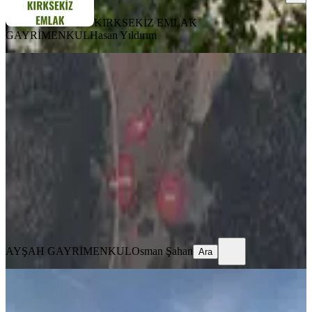
KIRKSEKİZ EMLAK
GAYRİMENKUL
Hasan Yıldırım
Ayşah'tan Kale Karayayla'da Satılık
19.853 M2 Tarla
Kale, Karayayla Mahallesi
19853 m²
·
86/m²
·
21.05.2026
1.700.000 ₺
AYŞAH GAYRİMENKUL
Osman Şahan
Ara
AYŞAH GAYRİMENKUL
Osman Şahan
Ara
İncegiz Kale Asvaltı Üzerinde Yol
Cepheli Cevizlik