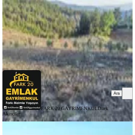
Kale, Özlüce Mahallesi
14533 m²
·
186/m²
·
09.07.2025
2.700.000 ₺
3.000.000 ₺
FARK 20 GAYRIMENKUL
Dilek Akincilar
Ara
Ara
FARK 20 GAYRIMENKUL
Dilek
Akincilar
Lobby Fortis'ten Kale'de 13.405 M2