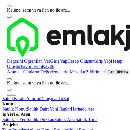
Kelime, semt veya ilan no ile ara...
Değerini Öğren
İlan Ver
Giriş Yap
Hesap Oluştur
Giriş Yap
Hesap
Oluştur
Favorilerim
Kayıtlı
Aramalar
İlanlarım
Değerlemelerim
Mesajlar
Bildirimler
Geri Bildirim
Kelime, semt veya ilan no ile ara...
Satılık
Kiralık
Yatırım
Danışmanlar
Sat
Konut
Satılık Konut
Satılık Daire
Yeni İlanlar
Haritada Ara
İş Yeri & Arsa
Satılık İş Yeri
Satılık Dükkan
Satılık Arsa
Satılık Tarla
Projeler
Tüm Projeler
Ankara Konut Projeleri
Yeni Projeler