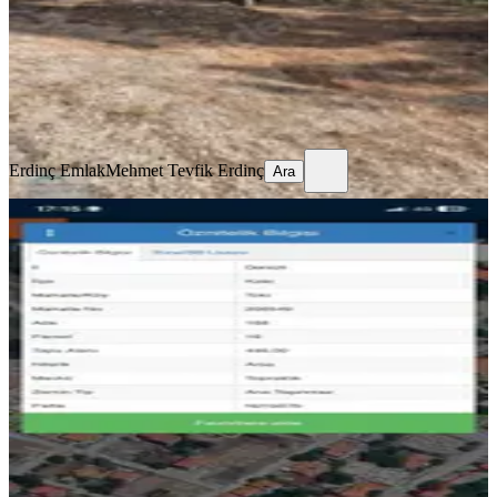
350.000 ₺
Erdinç Emlak
Mehmet Tevfik Erdinç
Ara
Erdinç Emlak
Mehmet Tevfik Erdinç
Ara
Kale De Toki Yakını 446 M2 Satılık
Arsa 16 Apartlık
Kale, Toki Mahallesi
446 m²
·
4.249/m²
·
07.07.2026
1.895.000 ₺
YS-LIFE (KÖLEMEN) GAYRİMENKUL
Seher Kölemen
Ara