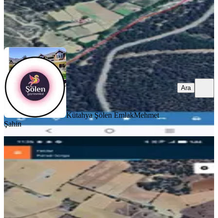
Kütahya Şölen Emlak
Mehmet Şahin
Ara
Ara
Kütahya Şölen Emlak
Mehmet
Şahin
%
22
Denizli Kalede Satılık Tarla
Kale, Yeniköy Mahallesi
150 m²
·
467/m²
·
16.05.2026
70.000 ₺
90.000 ₺