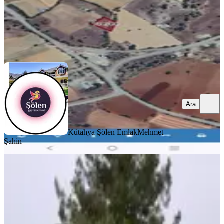
Kütahya Şölen Emlak
Mehmet Şahin
Ara
Ara
Kütahya Şölen Emlak
Mehmet
Şahin
Muğla Menteşe Gazeller'de
Ticari/konut İmarlı Satılık Arsa...
Kale, Demirciler Mahallesi
795 m²
·
2.516/m²
·
06.08.2026