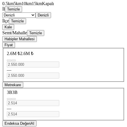
0.5km
5km
10km
15km
Kapalı
İl
Temizle
Denizli
İlçe
Temizle
Kale
Semt/Mahalle
Temizle
Habipler Mahallesi
Fiyat
2.6M ₺
2.6M ₺
—
Metrekare
3B
3B
—
Endeksa Değeri
AI