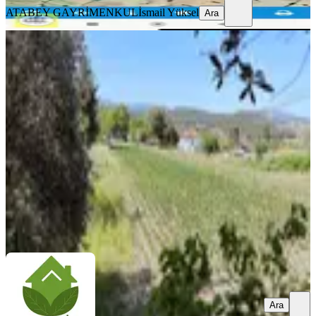
ATABEY GAYRİMENKUL
İsmail Yüksel
Ara
Muğla Menteşe Gazeller'de
Ticari/konut İmarlı Satılık Arsa...
Kale, Demirciler Mahallesi
795 m²
·
2.830/m²
·
23.05.2026
2.250.000 ₺
KIRKSEKİZ EMLAK GAYRİMENKUL
Hasan Yıldırım
Ara
Ara