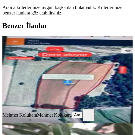
Arama kriterlerinize uygun başka ilan bulamadık.
Kriterlerinize
benzer ilanlara göz atabilirsiniz.
Benzer İlanlar
Sahibinden Satılık Tarla
Kale, Narlı Mahallesi
10736 m²
·
373/m²
·
29.05.2026
4.000.000 ₺
Mehmet Kolukara
Mehmet Kolukara
Ara
Mehmet Kolukara
Mehmet Kolukara
Ara
Denizli Kale İlçesinde Satılık Zeytinli