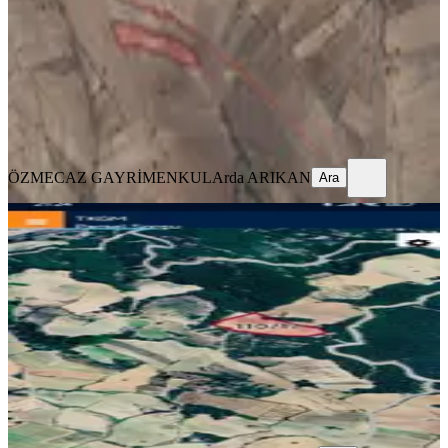
6853 m²
·
157/m²
·
10.03.2026
1.075.000 ₺
1.299.000 ₺
ÖZMECAZ GAYRİMENKUL
Arda ARIKAN
Ara
ÖZMECAZ GAYRİMENKUL
Arda ARIKAN
Ara
Denizli Kale Alanyurt Satılık Zeytinlik
Kale, Alanyurt Mahallesi
12783 m²
·
274/m²
·
07.08.2026
3.500.000 ₺
ATABEY GAYRİMENKUL
İsmail Yüksel
Ara