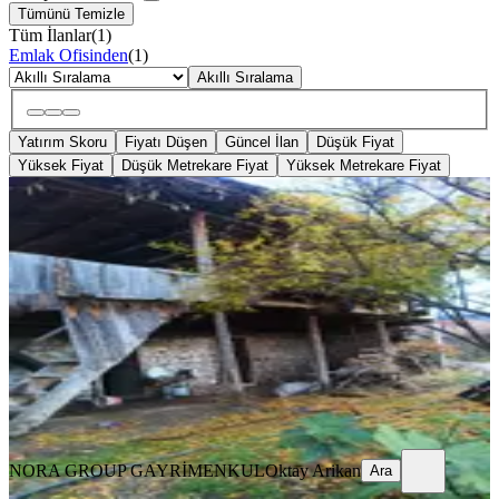
Tümünü Temizle
Tüm İlanlar
(
1
)
Emlak Ofisinden
(
1
)
Akıllı Sıralama
Yatırım Skoru
Fiyatı Düşen
Güncel İlan
Düşük Fiyat
Yüksek Fiyat
Düşük Metrekare Fiyat
Yüksek Metrekare Fiyat
%
23
Nora'dan Bahçeli Köy Evi Ve Arsası
Kale, Habipler Mahallesi
2514 m²
·
1.014/m²
·
15.12.2025
2.550.000 ₺
3.300.000 ₺
NORA GROUP GAYRİMENKUL
Oktay Arikan
Ara
NORA GROUP GAYRİMENKUL
Oktay Arikan
Ara