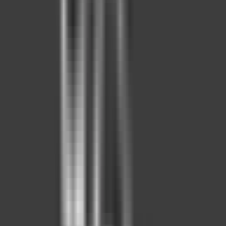
Profesyoneller
Üyelik Paketleri
Reklam Çözümleri
Satış & Kiralama
Ücretsiz İlan Verin
Değerini Öğren
Danışman Bul
Uzman
Danışmanlar
Profesyoneller
Üyelik Paketleri
Reklam Çözümleri
Piyasa
Satılık Konut Piyasası
Satılık Arsa Piyasası
Satılık Arazi
Piyasası
Satılık İş Yeri Piyasası
Kaynaklar
Satıcı Rehberi
Emlakjet Blog
Filtrele
Satılık
Kiralık
Projeler
Konut
Daire
(1)
Residence
Villa
İş Yeri
Arsa
Harita
Değerleri ve ilanları tematik haritada görün