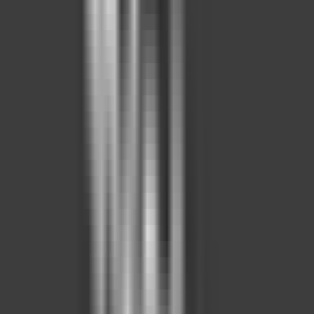
Yakınımda Ara
Konumuna yakın ilanlar için yakınlık mesafesini seç.
0.5km
5km
10km
15km
Kapalı
İl
Temizle
Ankara
İlçe
Temizle
Akyurt
Semt/Mahalle
Tüm Semtler
Oda Sayısı
Oda Sayısı
1+1
(
1
)
2+1
(
1
)
Fiyat
0 ₺
50M+ ₺
—
Brüt Metrekare