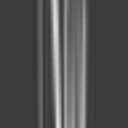
Akıllı Sıralama
Güncel İlan
Yüksek Fiyat
Düşük Fiyat
Natura Port
Akyurt,
Ankara
52 - 78 m²
·
1+1, 2+1
·
880 konut
Fırat Life Style
Fiyat Sor
Fırat Life Style
Natura Port
Akyurt,
Ankara
52 - 78 m²
1+1, 2+1
880 konut
Fiyat Sor