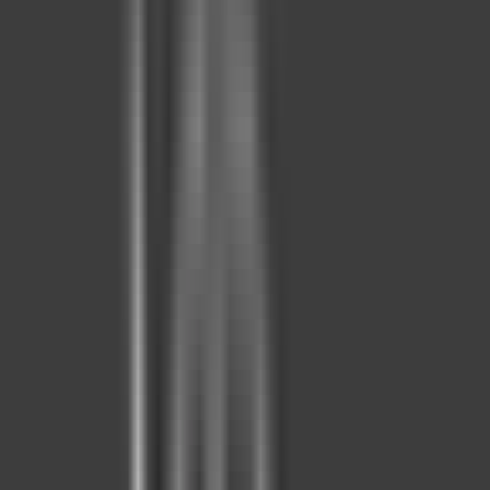
Kaynaklar
Satın Alma Rehberi
Konut Kredisi Rehberi
Uzman
Danışmanlar
Emlakjet Blog
Konut
Kiralık Konut
Kiralık Daire
Günlük Kiralık Daire
Haritada Ara
İş Yeri & Arsa
Kiralık İş Yeri
Kiralık Dükkan
Kiralık İş Yeri Piyasası
Kiralık Arsa
Kiracı Araçları
Kira Değerini Öğren
Ne Kadar Ödeyebilirim
Kiralama
Rehberi
Emlakjet Blog
İlanlar
Yatırımlık Konutlar
Kira Geliri Yüksek Konutlar
Hızlı Geri Dönüşlü
Konutlar
Fiyatı Düşen Konutlar
Yatırımlık Arsalar
Uygun m² Fiyatlı
Arsalar
Piyasa
Emlak Piyasası
Demografi Analizi
Değer Haritaları
Verilerimiz
Keşfet
Emlakjet Blog
Uzman Danışmanlar
GYF (Gayrimenkul Yatırım
Fonu)
Rehberler
Satın Alma Rehberi
Satıcı Rehberi
Kiralama Rehberi
Konut Kredisi
Rehberi
Danışman Ara
Emlak Danışmanları
Emlak Ofisleri
Uzman Danışmanlar