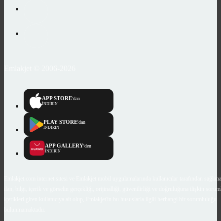
Emlakjet © 2006-2026
APP STORE
'dan
İNDİRİN
PLAY STORE
'dan
İNDİRİN
APP GALLERY
'den
İNDİRİN
Emlakjet.com internet sitesi ve Emlakjet mobil uygulamalarında kullanıcılar tarafından sağlana
ilan, bilgi, içerik ve görselin gerçekliği, orijinalliği, güvenilirliği ve doğruluğuna ilişkin soru
içerikleri giren kullanıcıya ait olup, Emlakjet'in bu hususlarla ilgili herhangi bir sorumluluğu
bulunmamaktadır.