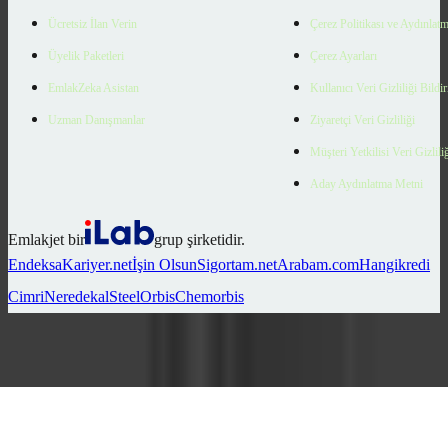
Ücretsiz İlan Verin
Çerez Politikası ve Aydınlat
Üyelik Paketleri
Çerez Ayarları
EmlakZeka Asistan
Kullanıcı Veri Gizliliği Bildi
Uzman Danışmanlar
Ziyaretçi Veri Gizliliği
Müşteri Yetkilisi Veri Gizlili
Aday Aydınlatma Metni
Emlakjet bir
grup şirketidir.
Endeksa
Kariyer.net
İşin Olsun
Sigortam.net
Arabam.com
Hangikredi
Cimri
Neredekal
SteelOrbis
Chemorbis
Ara
Favorilerim
İlan Ver
Keşfet
Hesabım