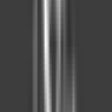
Ana Sayfa
Satılık Ev
Ankara Satılık Ev
Ankara Akyurt Satılık Ev
Ankara Akyurt Konut Projeleri
Ankara Akyurt Konut
Projeleri
Ankara Akyurt Konut Projeleri Fiyatları
Filtrele
Sırala
Görünüm
Harita
Kaydet
Paylaş
İl
Ankara
İlçe
Akyurt
Tümünü Temizle