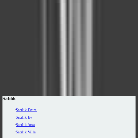
Ankara Akyurt Konut Projeleri İçindeki
İlgili İlanlar
Akyurt Saracalar Mahallesi Konut Projeleri
Ankara Akyurt Konut Projeleri
Analiz ve Araştırma Sayfaları
Demografi Analizi
Bölgelerin nüfus, eğitim ve sosyoekonomik yapısını inceleyin
Emlak Danışmanları
Bu bölgedeki emlak danışmanlarını bulun
Satılık
Satılık Daire
Satılık Ev
Satılık Arsa
Satılık Villa