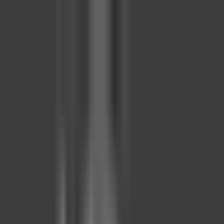
Kelime, semt veya ilan no ile ara...
Değerini Öğren
İlan Ver
Giriş Yap
Hesap Oluştur
Giriş Yap
Hesap
Oluştur
Favorilerim
Kayıtlı
Aramalar
İlanlarım
Değerlemelerim
Mesajlar
Bildirimler
Geri Bildirim
Kelime, semt veya ilan no ile ara...
Satılık
Kiralık
Yatırım
Danışmanlar
Sat
Konut
Satılık Konut
Satılık Daire
Yeni İlanlar
Haritada Ara
İş Yeri & Arsa
Satılık İş Yeri
Satılık Dükkan
Satılık Arsa
Satılık Tarla
Projeler
Tüm Projeler
Ankara Konut Projeleri
Yeni Projeler