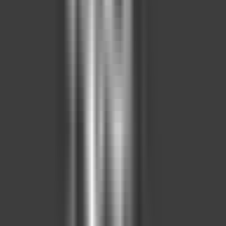
52 m²
78+ m²
—
Firma
Firma
Fırat Life Style
(
1
)
Satış Durumu
Tümü
Satışı Devam Ediyor
(
1
)
Arama Kelimesi
Otomatik ara
İlan olmayan seçenekleri gizle
Ara (0 ilan)