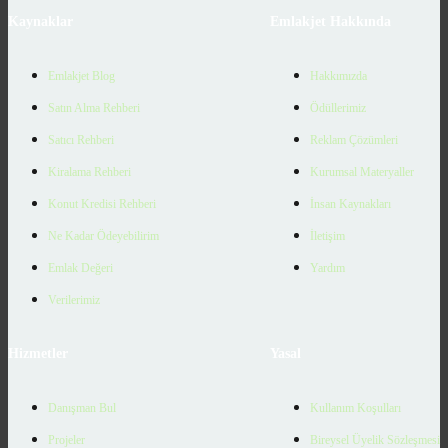
Kaynaklar
Emlakjet Hakkında
Emlakjet Blog
Hakkımızda
Satın Alma Rehberi
Ödüllerimiz
Satıcı Rehberi
Reklam Çözümleri
Kiralama Rehberi
Kurumsal Materyaller
Konut Kredisi Rehberi
İnsan Kaynakları
Ne Kadar Ödeyebilirim
İletişim
Emlak Değeri
Yardım
Verilerimiz
Hizmetler
Yasal
Danışman Bul
Kullanım Koşulları
Projeler
Bireysel Üyelik Sözleşmesi