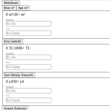
Metrekare
Brüt m²
Net m²
0 m²
1B+ m²
—
Kira Geliri
AI
0 TL
100B+ TL
—
Geri Dönüş Süresi
AI
0 yıl
50+ yıl
—
Arama Kelimesi