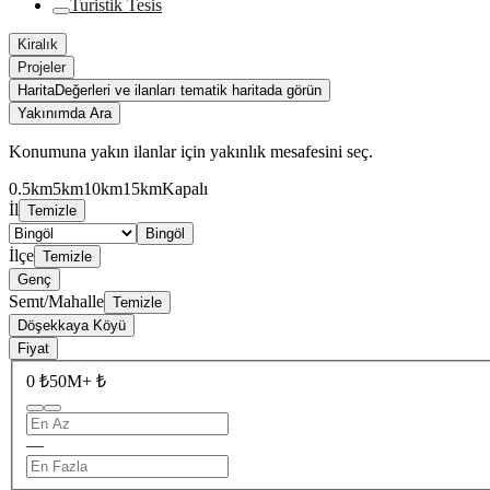
Turistik Tesis
Kiralık
Projeler
Harita
Değerleri ve ilanları tematik haritada görün
Yakınımda Ara
Konumuna yakın ilanlar için yakınlık mesafesini seç.
0.5km
5km
10km
15km
Kapalı
İl
Temizle
Bingöl
İlçe
Temizle
Genç
Semt/Mahalle
Temizle
Döşekkaya Köyü
Fiyat
0 ₺
50M+ ₺
—