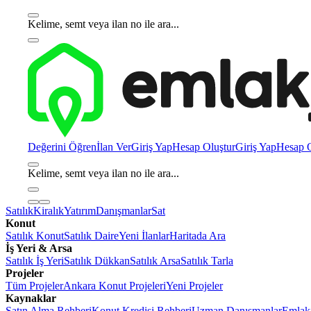
Kelime, semt veya ilan no ile ara...
Değerini Öğren
İlan Ver
Giriş Yap
Hesap Oluştur
Giriş Yap
Hesap O
Kelime, semt veya ilan no ile ara...
Satılık
Kiralık
Yatırım
Danışmanlar
Sat
Konut
Satılık Konut
Satılık Daire
Yeni İlanlar
Haritada Ara
İş Yeri & Arsa
Satılık İş Yeri
Satılık Dükkan
Satılık Arsa
Satılık Tarla
Projeler
Tüm Projeler
Ankara Konut Projeleri
Yeni Projeler
Kaynaklar
Satın Alma Rehberi
Konut Kredisi Rehberi
Uzman Danışmanlar
Emlakj