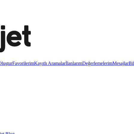
luştur
Favorilerim
Kayıtlı Aramalar
İlanlarım
Değerlemelerim
Mesajlar
Bi
et Blog