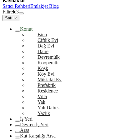
Kaynaklar
Satıcı Rehberi
Emlakjet Blog
Filtrele
3
Satılık
Konut
Bina
Çiftlik Evi
Dağ Evi
Daire
Devremülk
Kooperatif
Köşk
Köy Evi
Müstakil Ev
Prefabrik
Residence
Villa
Yalı
Yalı Dairesi
Yazlık
İş Yeri
Devren İş Yeri
Arsa
Kat Karşılığı Arsa