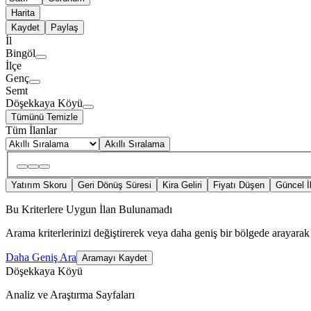
Harita
Kaydet
Paylaş
İl
Bingöl
İlçe
Genç
Semt
Döşekkaya Köyü
Tümünü Temizle
Tüm İlanlar
Akıllı Sıralama
Yatırım Skoru
Geri Dönüş Süresi
Kira Geliri
Fiyatı Düşen
Güncel İ
Bu Kriterlere Uygun İlan Bulunamadı
Arama kriterlerinizi değiştirerek veya daha geniş bir bölgede arayarak 
Daha Geniş Ara
Aramayı Kaydet
Döşekkaya Köyü
Analiz ve Araştırma Sayfaları