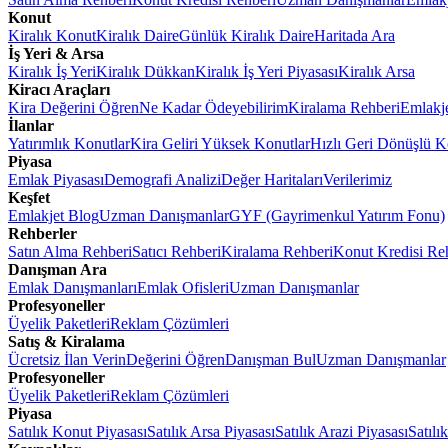
Konut
Kiralık Konut
Kiralık Daire
Günlük Kiralık Daire
Haritada Ara
İş Yeri & Arsa
Kiralık İş Yeri
Kiralık Dükkan
Kiralık İş Yeri Piyasası
Kiralık Arsa
Kiracı Araçları
Kira Değerini Öğren
Ne Kadar Ödeyebilirim
Kiralama Rehberi
Emlakj
İlanlar
Yatırımlık Konutlar
Kira Geliri Yüksek Konutlar
Hızlı Geri Dönüşlü K
Piyasa
Emlak Piyasası
Demografi Analizi
Değer Haritaları
Verilerimiz
Keşfet
Emlakjet Blog
Uzman Danışmanlar
GYF (Gayrimenkul Yatırım Fonu)
Rehberler
Satın Alma Rehberi
Satıcı Rehberi
Kiralama Rehberi
Konut Kredisi Re
Danışman Ara
Emlak Danışmanları
Emlak Ofisleri
Uzman Danışmanlar
Profesyoneller
Üyelik Paketleri
Reklam Çözümleri
Satış & Kiralama
Ücretsiz İlan Verin
Değerini Öğren
Danışman Bul
Uzman Danışmanlar
Profesyoneller
Üyelik Paketleri
Reklam Çözümleri
Piyasa
Satılık Konut Piyasası
Satılık Arsa Piyasası
Satılık Arazi Piyasası
Satılı