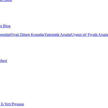
et Blog
onutlar
Fiyatı Düşen Konutlar
Yatırımlık Arsalar
Uygun m² Fiyatlı Arsala
hberi
k İş Yeri Piyasası