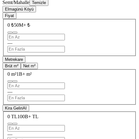
Semt/Mahalle
Temizle
Elmagünü Köyü
Fiyat
0 ₺
50M+ ₺
—
Metrekare
Brüt m²
Net m²
0 m²
1B+ m²
—
Kira Geliri
AI
0 TL
100B+ TL
—