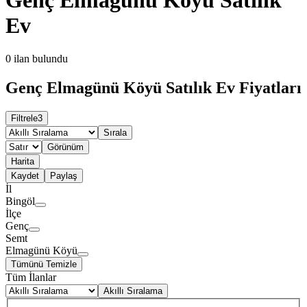
Ev
0
ilan bulundu
Genç Elmagünü Köyü Satılık Ev Fiyatları
Filtrele
3
Sırala
Görünüm
Harita
Kaydet
Paylaş
İl
Bingöl
İlçe
Genç
Semt
Elmagünü Köyü
Tümünü Temizle
Tüm İlanlar
Akıllı Sıralama