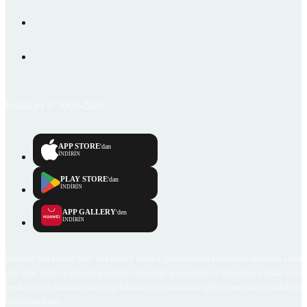
Emlakjet © 2006-2026
APP STORE
'dan
İNDİRİN
PLAY STORE
'dan
İNDİRİN
APP GALLERY
'den
İNDİRİN
Emlakjet.com internet sitesi ve Emlakjet mobil uygulamalarında kullanıcılar tarafından sağlana
ilan, bilgi, içerik ve görselin gerçekliği, orijinalliği, güvenilirliği ve doğruluğuna ilişkin soru
içerikleri giren kullanıcıya ait olup, Emlakjet'in bu hususlarla ilgili herhangi bir sorumluluğu
bulunmamaktadır.