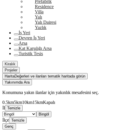
Prefabrik
Residence
Villa
Yalı
Yalı Dairesi
Yazlık
İş Yeri
Devren İş Yeri
Arsa
Kat Karşılığı Arsa
Turistik Tesis
Kiralık
Projeler
Harita
Değerleri ve ilanları tematik haritada görün
Yakınımda Ara
Konumuna yakın ilanlar için yakınlık mesafesini seç.
0.5km
5km
10km
15km
Kapalı
İl
Temizle
Bingöl
İlçe
Temizle
Genç