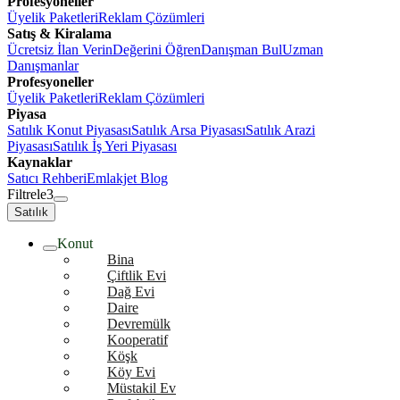
Profesyoneller
Üyelik Paketleri
Reklam Çözümleri
Satış & Kiralama
Ücretsiz İlan Verin
Değerini Öğren
Danışman Bul
Uzman
Danışmanlar
Profesyoneller
Üyelik Paketleri
Reklam Çözümleri
Piyasa
Satılık Konut Piyasası
Satılık Arsa Piyasası
Satılık Arazi
Piyasası
Satılık İş Yeri Piyasası
Kaynaklar
Satıcı Rehberi
Emlakjet Blog
Filtrele
3
Satılık
Konut
Bina
Çiftlik Evi
Dağ Evi
Daire
Devremülk
Kooperatif
Köşk
Köy Evi
Müstakil Ev