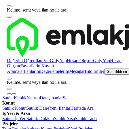
Kelime, semt veya ilan no ile ara...
Değerini Öğren
İlan Ver
Giriş Yap
Hesap Oluştur
Giriş Yap
Hesap
Oluştur
Favorilerim
Kayıtlı
Aramalar
İlanlarım
Değerlemelerim
Mesajlar
Bildirimler
Geri Bildirim
Kelime, semt veya ilan no ile ara...
Satılık
Kiralık
Yatırım
Danışmanlar
Sat
Konut
Satılık Konut
Satılık Daire
Yeni İlanlar
Haritada Ara
İş Yeri & Arsa
Satılık İş Yeri
Satılık Dükkan
Satılık Arsa
Satılık Tarla
Projeler
Tüm Projeler
Ankara Konut Projeleri
Yeni Projeler