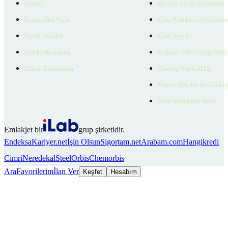
Projeler
Bireysel Üyelik Sözleşmesi
Ücretsiz İlan Verin
Çerez Politikası ve Aydınlat
Üyelik Paketleri
Çerez Ayarları
EmlakZeka Asistan
Kullanıcı Veri Gizliliği Bildi
Uzman Danışmanlar
Ziyaretçi Veri Gizliliği
Müşteri Yetkilisi Veri Gizlili
Aday Aydınlatma Metni
Emlakjet bir
grup şirketidir.
Endeksa
Kariyer.net
İşin Olsun
Sigortam.net
Arabam.com
Hangikredi
Cimri
Neredekal
SteelOrbis
Chemorbis
Ara
Favorilerim
İlan Ver
Keşfet
Hesabım