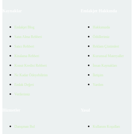
Kaynaklar
Emlakjet Hakkında
Emlakjet Blog
Hakkımızda
Satın Alma Rehberi
Ödüllerimiz
Satıcı Rehberi
Reklam Çözümleri
Kiralama Rehberi
Kurumsal Materyaller
Konut Kredisi Rehberi
İnsan Kaynakları
Ne Kadar Ödeyebilirim
İletişim
Emlak Değeri
Yardım
Verilerimiz
Hizmetler
Yasal
Danışman Bul
Kullanım Koşulları