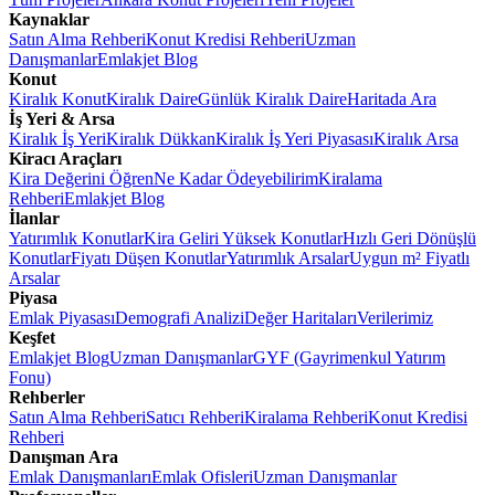
Kaynaklar
Satın Alma Rehberi
Konut Kredisi Rehberi
Uzman
Danışmanlar
Emlakjet Blog
Konut
Kiralık Konut
Kiralık Daire
Günlük Kiralık Daire
Haritada Ara
İş Yeri & Arsa
Kiralık İş Yeri
Kiralık Dükkan
Kiralık İş Yeri Piyasası
Kiralık Arsa
Kiracı Araçları
Kira Değerini Öğren
Ne Kadar Ödeyebilirim
Kiralama
Rehberi
Emlakjet Blog
İlanlar
Yatırımlık Konutlar
Kira Geliri Yüksek Konutlar
Hızlı Geri Dönüşlü
Konutlar
Fiyatı Düşen Konutlar
Yatırımlık Arsalar
Uygun m² Fiyatlı
Arsalar
Piyasa
Emlak Piyasası
Demografi Analizi
Değer Haritaları
Verilerimiz
Keşfet
Emlakjet Blog
Uzman Danışmanlar
GYF (Gayrimenkul Yatırım
Fonu)
Rehberler
Satın Alma Rehberi
Satıcı Rehberi
Kiralama Rehberi
Konut Kredisi
Rehberi
Danışman Ara
Emlak Danışmanları
Emlak Ofisleri
Uzman Danışmanlar