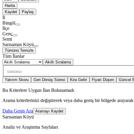
Harita
Kaydet
Paylaş
İl
Bingöl
İlçe
Genç
Semt
Sarısaman Köyü
Tümünü Temizle
Tüm İlanlar
Akıllı Sıralama
Yatırım Skoru
Geri Dönüş Süresi
Kira Geliri
Fiyatı Düşen
Güncel İ
Bu Kriterlere Uygun İlan Bulunamadı
Arama kriterlerinizi değiştirerek veya daha geniş bir bölgede arayarak 
Daha Geniş Ara
Aramayı Kaydet
Sarısaman Köyü
Analiz ve Araştırma Sayfaları