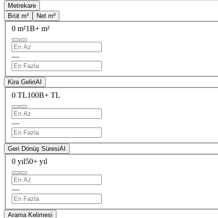
Metrekare
Brüt m²
Net m²
0 m²
1B+ m²
—
Kira Geliri
AI
0 TL
100B+ TL
—
Geri Dönüş Süresi
AI
0 yıl
50+ yıl
—
Arama Kelimesi