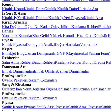
Konut
Kiralık Konut
Kiralık Daire
Günlük Kiralık Daire
Haritada Ara
İş Yeri & Arsa
Kiralık İş Yeri
Kiralık Dükkan
Kiralık İş Yeri Piyasası
Kiralık Arsa
Kiracı Araçları
Kira Değerini Öğren
Ne Kadar Ödeyebilirim
Kiralama Rehberi
Emlakj
İlanlar
Yatırımlık Konutlar
Kira Geliri Yüksek Konutlar
Hızlı Geri Dönüşlü K
Piyasa
Emlak Piyasası
Demografi Analizi
Değer Haritaları
Verilerimiz
Keşfet
Emlakjet Blog
Uzman Danışmanlar
GYF (Gayrimenkul Yatırım Fonu)
Rehberler
Satın Alma Rehberi
Satıcı Rehberi
Kiralama Rehberi
Konut Kredisi Re
Danışman Ara
Emlak Danışmanları
Emlak Ofisleri
Uzman Danışmanlar
Profesyoneller
Üyelik Paketleri
Reklam Çözümleri
Satış & Kiralama
Ücretsiz İlan Verin
Değerini Öğren
Danışman Bul
Uzman Danışmanlar
Profesyoneller
Üyelik Paketleri
Reklam Çözümleri
Piyasa
Satılık Konut Piyasası
Satılık Arsa Piyasası
Satılık Arazi Piyasası
Satılı