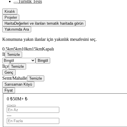
Turistik Tesis
Kiralık
Projeler
Harita
Değerleri ve ilanları tematik haritada görün
Yakınımda Ara
Konumuna yakın ilanlar için yakınlık mesafesini seç.
0.5km
5km
10km
15km
Kapalı
İl
Temizle
Bingöl
İlçe
Temizle
Genç
Semt/Mahalle
Temizle
Sarısaman Köyü
Fiyat
0 ₺
50M+ ₺
—