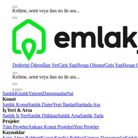
Kelime, semt veya ilan no ile ara...
Değerini Öğren
İlan Ver
Giriş Yap
Hesap Oluştur
Giriş Yap
Hesap O
Kelime, semt veya ilan no ile ara...
Satılık
Kiralık
Yatırım
Danışmanlar
Sat
Konut
Satılık Konut
Satılık Daire
Yeni İlanlar
Haritada Ara
İş Yeri & Arsa
Satılık İş Yeri
Satılık Dükkan
Satılık Arsa
Satılık Tarla
Projeler
Tüm Projeler
Ankara Konut Projeleri
Yeni Projeler
Kaynaklar
Satın Alma Rehberi
Konut Kredisi Rehberi
Uzman Danışmanlar
Emlakj