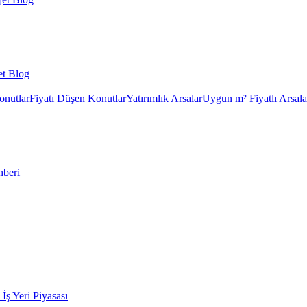
et Blog
onutlar
Fiyatı Düşen Konutlar
Yatırımlık Arsalar
Uygun m² Fiyatlı Arsala
hberi
k İş Yeri Piyasası