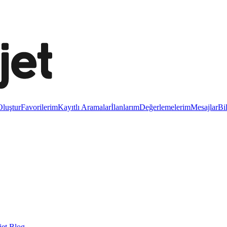
luştur
Favorilerim
Kayıtlı Aramalar
İlanlarım
Değerlemelerim
Mesajlar
Bi
et Blog