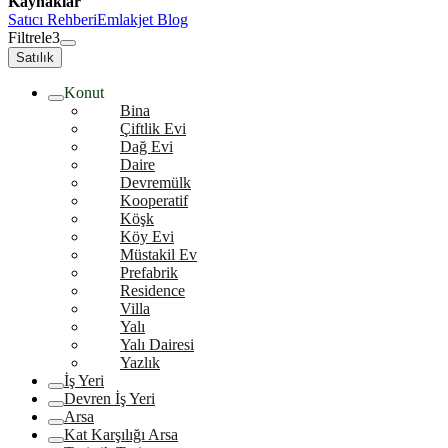
Kaynaklar
Satıcı Rehberi
Emlakjet Blog
Filtrele
3
Satılık
Konut
Bina
Çiftlik Evi
Dağ Evi
Daire
Devremülk
Kooperatif
Köşk
Köy Evi
Müstakil Ev
Prefabrik
Residence
Villa
Yalı
Yalı Dairesi
Yazlık
İş Yeri
Devren İş Yeri
Arsa
Kat Karşılığı Arsa