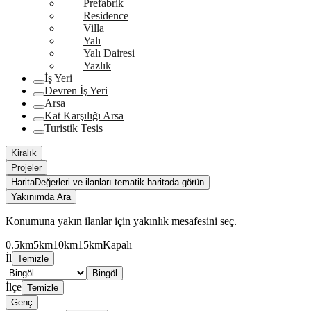
Prefabrik
Residence
Villa
Yalı
Yalı Dairesi
Yazlık
İş Yeri
Devren İş Yeri
Arsa
Kat Karşılığı Arsa
Turistik Tesis
Kiralık
Projeler
Harita
Değerleri ve ilanları tematik haritada görün
Yakınımda Ara
Konumuna yakın ilanlar için yakınlık mesafesini seç.
0.5km
5km
10km
15km
Kapalı
İl
Temizle
Bingöl
İlçe
Temizle
Genç