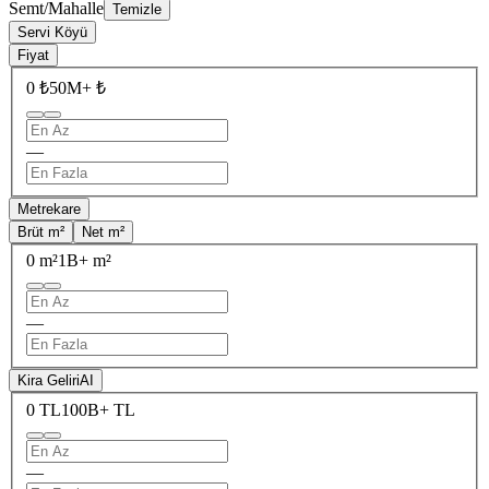
Semt/Mahalle
Temizle
Servi Köyü
Fiyat
0 ₺
50M+ ₺
—
Metrekare
Brüt m²
Net m²
0 m²
1B+ m²
—
Kira Geliri
AI
0 TL
100B+ TL
—