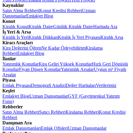
Kaynaklar
Satın Alma Rehberi
Konut Kredisi Rehberi
Uzman
Danışmanlar
Emlakjet Blog
Konut
Kiralık Konut
Kiralık Daire
Günlük Kiralık Daire
Haritada Ara
İş Yeri & Arsa
Kiralık İş Yeri
Kiralık Dükkan
Kiralık İş Yeri Piyasası
Kiralık Arsa
Kiracı Araçları
Kira Değerini Öğren
Ne Kadar Ödeyebilirim
Kiralama
Rehberi
Emlakjet Blog
İlanlar
Yatırımlık Konutlar
Kira Geliri Yüksek Konutlar
Hızlı Geri Dönüşlü
Konutlar
Fiyatı Düşen Konutlar
Yatırımlık Arsalar
Uygun m² Fiyatlı
Arsalar
Piyasa
Emlak Piyasası
Demografi Analizi
Değer Haritaları
Verilerimiz
Keşfet
Emlakjet Blog
Uzman Danışmanlar
GYF (Gayrimenkul Yatırım
Fonu)
Rehberler
Satın Alma Rehberi
Satıcı Rehberi
Kiralama Rehberi
Konut Kredisi
Rehberi
Danışman Ara
Emlak Danışmanları
Emlak Ofisleri
Uzman Danışmanlar