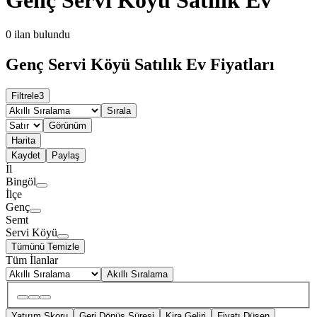
0
ilan bulundu
Genç Servi Köyü Satılık Ev Fiyatları
Filtrele
3
Sırala
Görünüm
Harita
Kaydet
Paylaş
İl
Bingöl
İlçe
Genç
Semt
Servi Köyü
Tümünü Temizle
Tüm İlanlar
Akıllı Sıralama
Yatırım Skoru
Geri Dönüş Süresi
Kira Geliri
Fiyatı Düşen