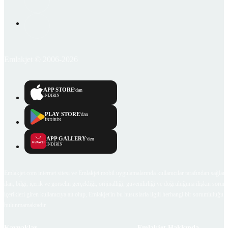
Emlakjet © 2006-2026
APP STORE
'dan
İNDİRİN
PLAY STORE
'dan
İNDİRİN
APP GALLERY
'den
İNDİRİN
Emlakjet.com internet sitesi ve Emlakjet mobil uygulamalarında kullanıcılar tarafından sağlana
ilan, bilgi, içerik ve görselin gerçekliği, orijinalliği, güvenilirliği ve doğruluğuna ilişkin soru
içerikleri giren kullanıcıya ait olup, Emlakjet'in bu hususlarla ilgili herhangi bir sorumluluğu
bulunmamaktadır.
Kaynaklar
Emlakjet Hakkında