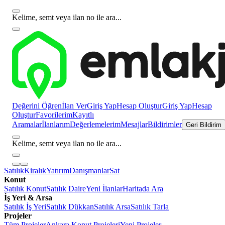
Kelime, semt veya ilan no ile ara...
Değerini Öğren
İlan Ver
Giriş Yap
Hesap Oluştur
Giriş Yap
Hesap
Oluştur
Favorilerim
Kayıtlı
Aramalar
İlanlarım
Değerlemelerim
Mesajlar
Bildirimler
Geri Bildirim
Kelime, semt veya ilan no ile ara...
Satılık
Kiralık
Yatırım
Danışmanlar
Sat
Konut
Satılık Konut
Satılık Daire
Yeni İlanlar
Haritada Ara
İş Yeri & Arsa
Satılık İş Yeri
Satılık Dükkan
Satılık Arsa
Satılık Tarla
Projeler
Tüm Projeler
Ankara Konut Projeleri
Yeni Projeler