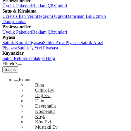
Profesyoneller
Üyelik Paketleri
Reklam Çözümleri
Satış & Kiralama
Ücretsiz İlan Verin
Değerini Öğren
Danışman Bul
Uzman
Danışmanlar
Profesyoneller
Üyelik Paketleri
Reklam Çözümleri
Piyasa
Satılık Konut Piyasası
Satılık Arsa Piyasası
Satılık Arazi
Piyasası
Satılık İş Yeri Piyasası
Kaynaklar
Satıcı Rehberi
Emlakjet Blog
Filtrele
3
Satılık
Konut
Bina
Çiftlik Evi
Dağ Evi
Daire
Devremülk
Kooperatif
Köşk
Köy Evi
Müstakil Ev