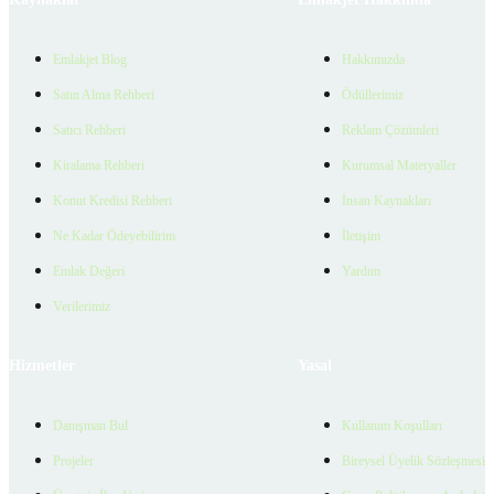
Emlakjet Blog
Hakkımızda
Satın Alma Rehberi
Ödüllerimiz
Satıcı Rehberi
Reklam Çözümleri
Kiralama Rehberi
Kurumsal Materyaller
Konut Kredisi Rehberi
İnsan Kaynakları
Ne Kadar Ödeyebilirim
İletişim
Emlak Değeri
Yardım
Verilerimiz
Hizmetler
Yasal
Danışman Bul
Kullanım Koşulları
Projeler
Bireysel Üyelik Sözleşmesi