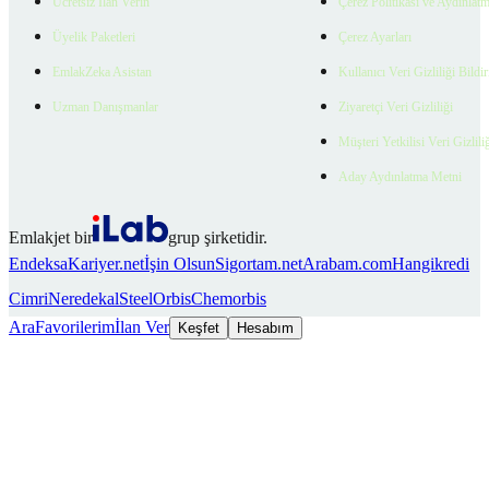
Ücretsiz İlan Verin
Çerez Politikası ve Aydınlat
Üyelik Paketleri
Çerez Ayarları
EmlakZeka Asistan
Kullanıcı Veri Gizliliği Bildi
Uzman Danışmanlar
Ziyaretçi Veri Gizliliği
Müşteri Yetkilisi Veri Gizlili
Aday Aydınlatma Metni
Emlakjet bir
grup şirketidir.
Endeksa
Kariyer.net
İşin Olsun
Sigortam.net
Arabam.com
Hangikredi
Cimri
Neredekal
SteelOrbis
Chemorbis
Ara
Favorilerim
İlan Ver
Keşfet
Hesabım