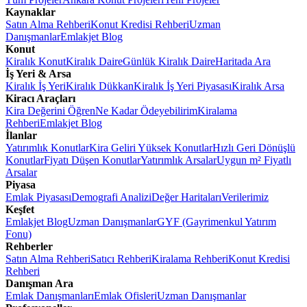
Kaynaklar
Satın Alma Rehberi
Konut Kredisi Rehberi
Uzman
Danışmanlar
Emlakjet Blog
Konut
Kiralık Konut
Kiralık Daire
Günlük Kiralık Daire
Haritada Ara
İş Yeri & Arsa
Kiralık İş Yeri
Kiralık Dükkan
Kiralık İş Yeri Piyasası
Kiralık Arsa
Kiracı Araçları
Kira Değerini Öğren
Ne Kadar Ödeyebilirim
Kiralama
Rehberi
Emlakjet Blog
İlanlar
Yatırımlık Konutlar
Kira Geliri Yüksek Konutlar
Hızlı Geri Dönüşlü
Konutlar
Fiyatı Düşen Konutlar
Yatırımlık Arsalar
Uygun m² Fiyatlı
Arsalar
Piyasa
Emlak Piyasası
Demografi Analizi
Değer Haritaları
Verilerimiz
Keşfet
Emlakjet Blog
Uzman Danışmanlar
GYF (Gayrimenkul Yatırım
Fonu)
Rehberler
Satın Alma Rehberi
Satıcı Rehberi
Kiralama Rehberi
Konut Kredisi
Rehberi
Danışman Ara
Emlak Danışmanları
Emlak Ofisleri
Uzman Danışmanlar