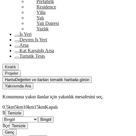
Prefabrik
Residence
Villa
Yalı
Yalı Dairesi
Yazlık
İş Yeri
Devren İş Yeri
Arsa
Kat Karşılığı Arsa
Turistik Tesis
Kiralık
Projeler
Harita
Değerleri ve ilanları tematik haritada görün
Yakınımda Ara
Konumuna yakın ilanlar için yakınlık mesafesini seç.
0.5km
5km
10km
15km
Kapalı
İl
Temizle
Bingöl
İlçe
Temizle
Genç