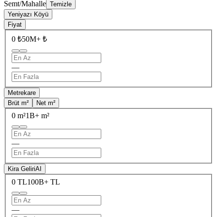
Semt/Mahalle
Temizle
Yeniyazı Köyü
Fiyat
0 ₺
50M+ ₺
—
Metrekare
Brüt m²
Net m²
0 m²
1B+ m²
—
Kira Geliri
AI
0 TL
100B+ TL
—