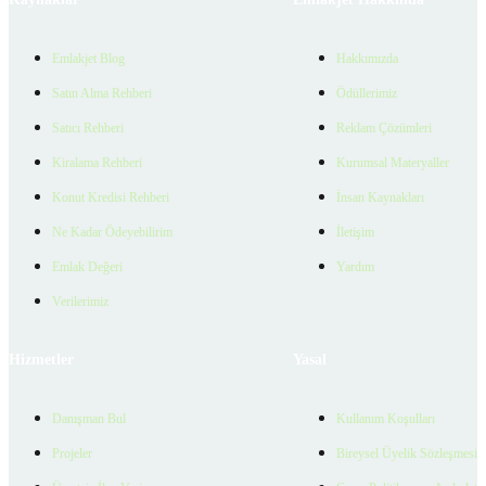
Emlakjet Blog
Hakkımızda
Satın Alma Rehberi
Ödüllerimiz
Satıcı Rehberi
Reklam Çözümleri
Kiralama Rehberi
Kurumsal Materyaller
Konut Kredisi Rehberi
İnsan Kaynakları
Ne Kadar Ödeyebilirim
İletişim
Emlak Değeri
Yardım
Verilerimiz
Hizmetler
Yasal
Danışman Bul
Kullanım Koşulları
Projeler
Bireysel Üyelik Sözleşmesi