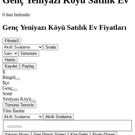
0
ilan bulundu
Genç Yeniyazı Köyü Satılık Ev Fiyatları
Filtrele
3
Sırala
Görünüm
Harita
Kaydet
Paylaş
İl
Bingöl
İlçe
Genç
Semt
Yeniyazı Köyü
Tümünü Temizle
Tüm İlanlar
Akıllı Sıralama
Yatırım Skoru
Geri Dönüş Süresi
Kira Geliri
Fiyatı Düşen