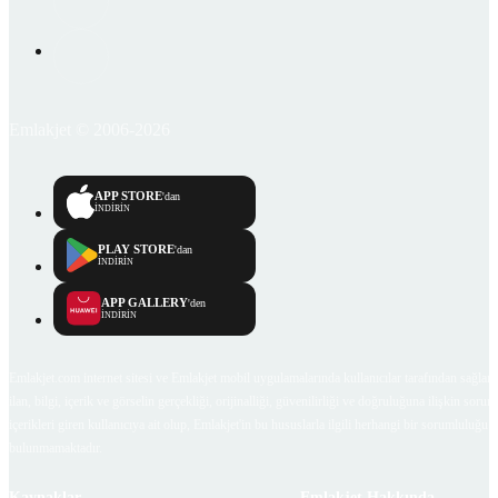
Emlakjet © 2006-2026
APP STORE
'dan
İNDİRİN
PLAY STORE
'dan
İNDİRİN
APP GALLERY
'den
İNDİRİN
Emlakjet.com internet sitesi ve Emlakjet mobil uygulamalarında kullanıcılar tarafından sağlana
ilan, bilgi, içerik ve görselin gerçekliği, orijinalliği, güvenilirliği ve doğruluğuna ilişkin soru
içerikleri giren kullanıcıya ait olup, Emlakjet'in bu hususlarla ilgili herhangi bir sorumluluğu
bulunmamaktadır.
Kaynaklar
Emlakjet Hakkında