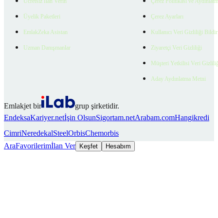
Ücretsiz İlan Verin
Çerez Politikası ve Aydınlat
Üyelik Paketleri
Çerez Ayarları
EmlakZeka Asistan
Kullanıcı Veri Gizliliği Bildi
Uzman Danışmanlar
Ziyaretçi Veri Gizliliği
Müşteri Yetkilisi Veri Gizlili
Aday Aydınlatma Metni
Emlakjet bir
grup şirketidir.
Endeksa
Kariyer.net
İşin Olsun
Sigortam.net
Arabam.com
Hangikredi
Cimri
Neredekal
SteelOrbis
Chemorbis
Ara
Favorilerim
İlan Ver
Keşfet
Hesabım