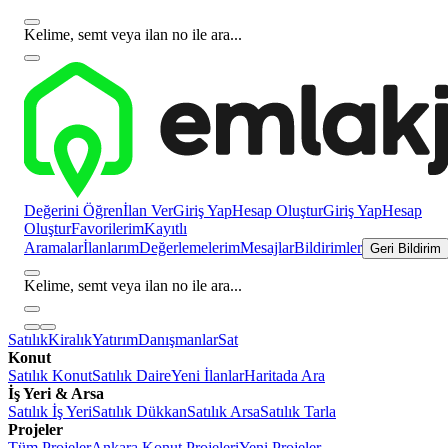
Kelime, semt veya ilan no ile ara...
Değerini Öğren
İlan Ver
Giriş Yap
Hesap Oluştur
Giriş Yap
Hesap
Oluştur
Favorilerim
Kayıtlı
Aramalar
İlanlarım
Değerlemelerim
Mesajlar
Bildirimler
Geri Bildirim
Kelime, semt veya ilan no ile ara...
Satılık
Kiralık
Yatırım
Danışmanlar
Sat
Konut
Satılık Konut
Satılık Daire
Yeni İlanlar
Haritada Ara
İş Yeri & Arsa
Satılık İş Yeri
Satılık Dükkan
Satılık Arsa
Satılık Tarla
Projeler
Tüm Projeler
Ankara Konut Projeleri
Yeni Projeler