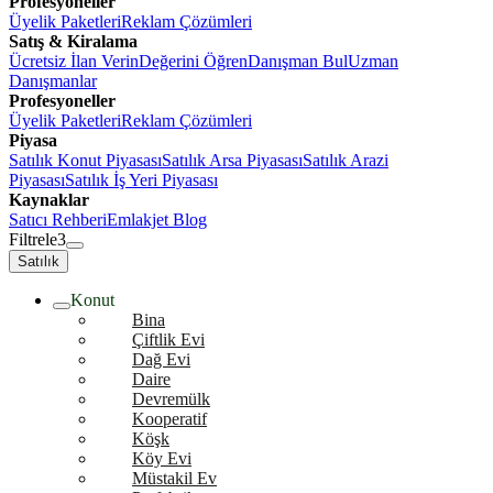
Profesyoneller
Üyelik Paketleri
Reklam Çözümleri
Satış & Kiralama
Ücretsiz İlan Verin
Değerini Öğren
Danışman Bul
Uzman
Danışmanlar
Profesyoneller
Üyelik Paketleri
Reklam Çözümleri
Piyasa
Satılık Konut Piyasası
Satılık Arsa Piyasası
Satılık Arazi
Piyasası
Satılık İş Yeri Piyasası
Kaynaklar
Satıcı Rehberi
Emlakjet Blog
Filtrele
3
Satılık
Konut
Bina
Çiftlik Evi
Dağ Evi
Daire
Devremülk
Kooperatif
Köşk
Köy Evi
Müstakil Ev