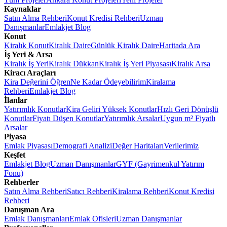
Kaynaklar
Satın Alma Rehberi
Konut Kredisi Rehberi
Uzman
Danışmanlar
Emlakjet Blog
Konut
Kiralık Konut
Kiralık Daire
Günlük Kiralık Daire
Haritada Ara
İş Yeri & Arsa
Kiralık İş Yeri
Kiralık Dükkan
Kiralık İş Yeri Piyasası
Kiralık Arsa
Kiracı Araçları
Kira Değerini Öğren
Ne Kadar Ödeyebilirim
Kiralama
Rehberi
Emlakjet Blog
İlanlar
Yatırımlık Konutlar
Kira Geliri Yüksek Konutlar
Hızlı Geri Dönüşlü
Konutlar
Fiyatı Düşen Konutlar
Yatırımlık Arsalar
Uygun m² Fiyatlı
Arsalar
Piyasa
Emlak Piyasası
Demografi Analizi
Değer Haritaları
Verilerimiz
Keşfet
Emlakjet Blog
Uzman Danışmanlar
GYF (Gayrimenkul Yatırım
Fonu)
Rehberler
Satın Alma Rehberi
Satıcı Rehberi
Kiralama Rehberi
Konut Kredisi
Rehberi
Danışman Ara
Emlak Danışmanları
Emlak Ofisleri
Uzman Danışmanlar