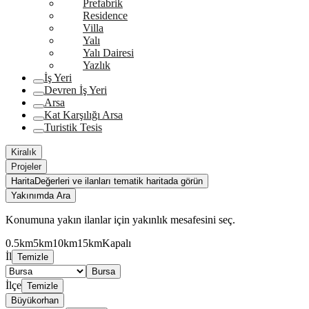
Prefabrik
Residence
Villa
Yalı
Yalı Dairesi
Yazlık
İş Yeri
Devren İş Yeri
Arsa
Kat Karşılığı Arsa
Turistik Tesis
Kiralık
Projeler
Harita
Değerleri ve ilanları tematik haritada görün
Yakınımda Ara
Konumuna yakın ilanlar için yakınlık mesafesini seç.
0.5km
5km
10km
15km
Kapalı
İl
Temizle
Bursa
İlçe
Temizle
Büyükorhan