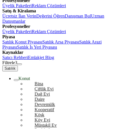
Profesyoneller
Üyelik Paketleri
Reklam Çözümleri
Satış & Kiralama
Ücretsiz İlan Verin
Değerini Öğren
Danışman Bul
Uzman
Danışmanlar
Profesyoneller
Üyelik Paketleri
Reklam Çözümleri
Piyasa
Satılık Konut Piyasası
Satılık Arsa Piyasası
Satılık Arazi
Piyasası
Satılık İş Yeri Piyasası
Kaynaklar
Satıcı Rehberi
Emlakjet Blog
Filtrele
3
Satılık
Konut
Bina
Çiftlik Evi
Dağ Evi
Daire
Devremülk
Kooperatif
Köşk
Köy Evi
Müstakil Ev