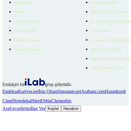
Danışman Bul
Kullanım Koşulları
Projeler
Bireysel Üyelik Sözleşmesi
Ücretsiz İlan Verin
Çerez Politikası ve Aydınlat
Üyelik Paketleri
Çerez Ayarları
EmlakZeka Asistan
Kullanıcı Veri Gizliliği Bildi
Uzman Danışmanlar
Ziyaretçi Veri Gizliliği
Müşteri Yetkilisi Veri Gizlili
Aday Aydınlatma Metni
Emlakjet bir
grup şirketidir.
Endeksa
Kariyer.net
İşin Olsun
Sigortam.net
Arabam.com
Hangikredi
Cimri
Neredekal
SteelOrbis
Chemorbis
Ara
Favorilerim
İlan Ver
Keşfet
Hesabım