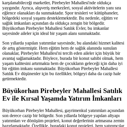
karşılanabileceği marketler, Pirebeyler Mahallesi'nde oldukça
yaygındır. Ayrıca, alışveriş merkezleri, sosyal aktivitelerin yanı sıra
eğlence olanakları da sunmaktadır. Spor tesisleri ve kütüphaneler,
bölgedeki sosyal yaşamı desteklemektedir. Bu nedenle, eğitim ve
sağlık imkanları açısından da oldukça zengin bir bölgedir.
Büyükorhan Pirebeyler Mahallesi Satılık Evler, bu imkanlar
sayesinde aileler için ideal bir yaşam alanı sunmaktadır.
Son yıllarda yapılan yatırımlar sayesinde, bu alandaki hizmet kalitesi
de artış göstermiştir. Hem eğitim hem de sağlık alanında sunulan
olanaklar, Pirebeyler Mahallesi'ni tercih eden aileler için büyük bir
avantaj sağlamaktadır. Böylece, burada bir konut sahibi olmak, hem
yaşam kalitesini artırmakta hem de çocukların geleceği için daha iyi
bir eğitim imkanı sunmaktadır. Büyükorhan Pirebeyler Mahallesi
Satılık Ev düşünenler için bu özellikler, bölgeyi daha da cazip hale
getirmektedir.
Büyükorhan Pirebeyler Mahallesi Satılık
Ev ile Kırsal Yaşamda Yatırım İmkanları
Büyükorhan Pirebeyler Mahallesi, gayrimenkul yatırımları açısından
son derece cazip bir bölgedir. Son yıllarda bölgeye yapılan altyapı
yatırımları ve dönüşüm projeleri, konut değerlerinin artmasına zemin
hazırlamaktadır. Özellikle, buradaki konut projeleri, hem yatırımcılar