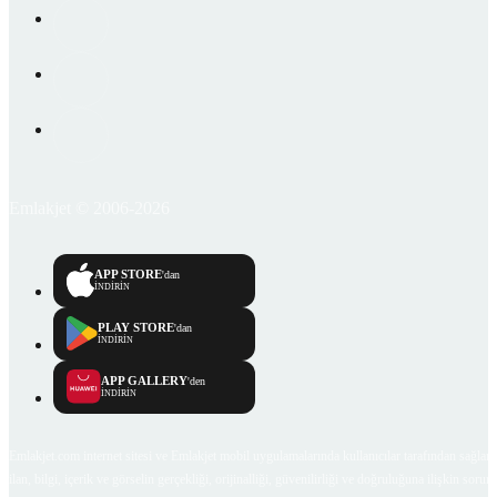
Emlakjet © 2006-2026
APP STORE
'dan
İNDİRİN
PLAY STORE
'dan
İNDİRİN
APP GALLERY
'den
İNDİRİN
Emlakjet.com internet sitesi ve Emlakjet mobil uygulamalarında kullanıcılar tarafından sağlana
ilan, bilgi, içerik ve görselin gerçekliği, orijinalliği, güvenilirliği ve doğruluğuna ilişkin soru