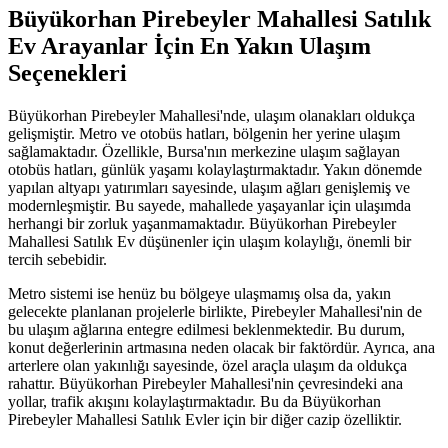
Büyükorhan Pirebeyler Mahallesi Satılık
Ev Arayanlar İçin En Yakın Ulaşım
Seçenekleri
Büyükorhan Pirebeyler Mahallesi'nde, ulaşım olanakları oldukça
gelişmiştir. Metro ve otobüs hatları, bölgenin her yerine ulaşım
sağlamaktadır. Özellikle, Bursa'nın merkezine ulaşım sağlayan
otobüs hatları, günlük yaşamı kolaylaştırmaktadır. Yakın dönemde
yapılan altyapı yatırımları sayesinde, ulaşım ağları genişlemiş ve
modernleşmiştir. Bu sayede, mahallede yaşayanlar için ulaşımda
herhangi bir zorluk yaşanmamaktadır. Büyükorhan Pirebeyler
Mahallesi Satılık Ev düşünenler için ulaşım kolaylığı, önemli bir
tercih sebebidir.
Metro sistemi ise henüz bu bölgeye ulaşmamış olsa da, yakın
gelecekte planlanan projelerle birlikte, Pirebeyler Mahallesi'nin de
bu ulaşım ağlarına entegre edilmesi beklenmektedir. Bu durum,
konut değerlerinin artmasına neden olacak bir faktördür. Ayrıca, ana
arterlere olan yakınlığı sayesinde, özel araçla ulaşım da oldukça
rahattır. Büyükorhan Pirebeyler Mahallesi'nin çevresindeki ana
yollar, trafik akışını kolaylaştırmaktadır. Bu da Büyükorhan
Pirebeyler Mahallesi Satılık Evler için bir diğer cazip özelliktir.