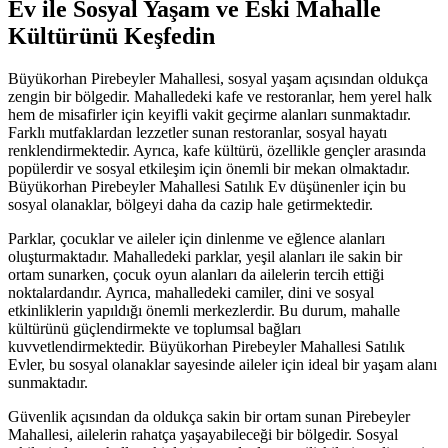
Ev ile Sosyal Yaşam ve Eski Mahalle
Kültürünü Keşfedin
Büyükorhan Pirebeyler Mahallesi, sosyal yaşam açısından oldukça
zengin bir bölgedir. Mahalledeki kafe ve restoranlar, hem yerel halk
hem de misafirler için keyifli vakit geçirme alanları sunmaktadır.
Farklı mutfaklardan lezzetler sunan restoranlar, sosyal hayatı
renklendirmektedir. Ayrıca, kafe kültürü, özellikle gençler arasında
popülerdir ve sosyal etkileşim için önemli bir mekan olmaktadır.
Büyükorhan Pirebeyler Mahallesi Satılık Ev düşünenler için bu
sosyal olanaklar, bölgeyi daha da cazip hale getirmektedir.
Parklar, çocuklar ve aileler için dinlenme ve eğlence alanları
oluşturmaktadır. Mahalledeki parklar, yeşil alanları ile sakin bir
ortam sunarken, çocuk oyun alanları da ailelerin tercih ettiği
noktalardandır. Ayrıca, mahalledeki camiler, dini ve sosyal
etkinliklerin yapıldığı önemli merkezlerdir. Bu durum, mahalle
kültürünü güçlendirmekte ve toplumsal bağları
kuvvetlendirmektedir. Büyükorhan Pirebeyler Mahallesi Satılık
Evler, bu sosyal olanaklar sayesinde aileler için ideal bir yaşam alanı
sunmaktadır.
Güvenlik açısından da oldukça sakin bir ortam sunan Pirebeyler
Mahallesi, ailelerin rahatça yaşayabileceği bir bölgedir. Sosyal