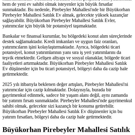
hem de yeni ev sahibi olmak isteyenler için büyük fırsatlar
sunmaktadır. Bu nedenle, Pirebeyler Mahallesi'nde bir Büyükorhan
Pirebeyler Mahallesi Satılık Ev almak, gelecekte yüksek kazançlar
sağlayabilir. Büyükorhan Pirebeyler Mahallesi Satılık Evler,
yatırımcılar için büyük bir potansiyel taşımaktadır.
Bankalar ve finansal kurumlar, bu bölgedeki konut alım süreçlerinde
destek sağlamaktadır. Kredi imkanları ve uygun faiz oranları,
yatırımcıların işini kolaylaştırmaktadır. Ayrıca, bölgedeki ticari
potansiyel, konut yatırımlarının yanı sıra iş yeri yatırımlarını da
teşvik etmektedir. Gelişen altyapı ve sosyal olanaklar, bölgede ticari
faaliyetleri artırmaktadır. Büyükorhan Pirebeyler Mahallesi Satılık
Ev düşünenler için bu ticari potansiyel, bölgeyi daha da cazip hale
getirmektedir.
2025 yılı itibarıyla beklenen değer artışları, Pirebeyler Mahallesi'ni
yatırımcılar için cazip kılmaktadır. Dolayısıyla, burada bir
gayrimenkul edinmek, sadece bir yaşam alanı değil, aynı zamanda
bir yatırım fırsatı sunmaktadır. Pirebeyler Mahallesi'nde gayrimenkul
sahibi olmak, gelecekte sizi kazançlı bir konuma getirebilir.
Büyükorhan Pirebeyler Mahallesi Satılık Ev düşünenler için bu
yatırım fırsatları, bölgeyi daha da cazip hale getirmektedir.
Büyükorhan Pirebeyler Mahallesi Satılık