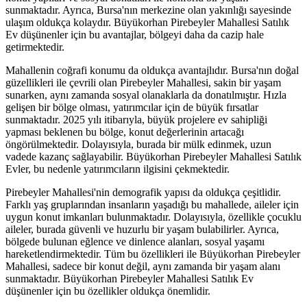
sunmaktadır. Ayrıca, Bursa'nın merkezine olan yakınlığı sayesinde
ulaşım oldukça kolaydır. Büyükorhan Pirebeyler Mahallesi Satılık
Ev düşünenler için bu avantajlar, bölgeyi daha da cazip hale
getirmektedir.
Mahallenin coğrafi konumu da oldukça avantajlıdır. Bursa'nın doğal
güzellikleri ile çevrili olan Pirebeyler Mahallesi, sakin bir yaşam
sunarken, aynı zamanda sosyal olanaklarla da donatılmıştır. Hızla
gelişen bir bölge olması, yatırımcılar için de büyük fırsatlar
sunmaktadır. 2025 yılı itibarıyla, büyük projelere ev sahipliği
yapması beklenen bu bölge, konut değerlerinin artacağı
öngörülmektedir. Dolayısıyla, burada bir mülk edinmek, uzun
vadede kazanç sağlayabilir. Büyükorhan Pirebeyler Mahallesi Satılık
Evler, bu nedenle yatırımcıların ilgisini çekmektedir.
Pirebeyler Mahallesi'nin demografik yapısı da oldukça çeşitlidir.
Farklı yaş gruplarından insanların yaşadığı bu mahallede, aileler için
uygun konut imkanları bulunmaktadır. Dolayısıyla, özellikle çocuklu
aileler, burada güvenli ve huzurlu bir yaşam bulabilirler. Ayrıca,
bölgede bulunan eğlence ve dinlence alanları, sosyal yaşamı
hareketlendirmektedir. Tüm bu özellikleri ile Büyükorhan Pirebeyler
Mahallesi, sadece bir konut değil, aynı zamanda bir yaşam alanı
sunmaktadır. Büyükorhan Pirebeyler Mahallesi Satılık Ev
düşünenler için bu özellikler oldukça önemlidir.