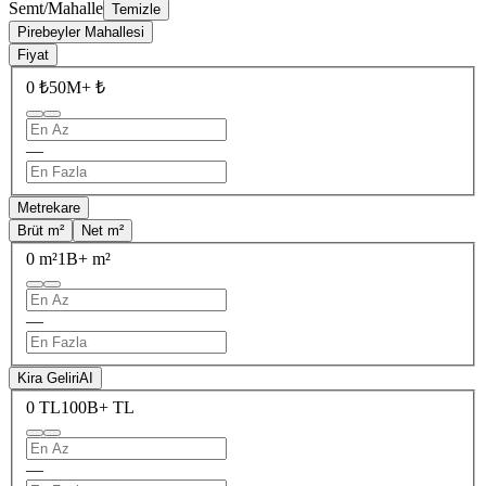
Semt/Mahalle
Temizle
Pirebeyler Mahallesi
Fiyat
0 ₺
50M+ ₺
—
Metrekare
Brüt m²
Net m²
0 m²
1B+ m²
—
Kira Geliri
AI
0 TL
100B+ TL
—