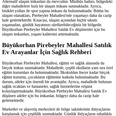
Alternatif ulaşım imkanları da mevcuttur. Minibüs hatları, bölgedeki
diğer mahallelere hızlı bir ulaşım imkanı sunmaktadır. Ayrıca,
bisiklet yolları ile spor yapma imkanı da bulunmaktadır. Bütün bu
ulaşım olanakları, Pirebeyler Mahallesi'nde yaşamayı daha da cazip
hale getirmektedir. Kısacası, ulaşım açısından hiçbir sıkıntı
yaşamadan, günlük hayatınızı sürdürebileceğiniz bir bölgedir.
Büyükorhan Pirebeyler Mahallesi Satılık Ev düşünenler için bu
ulaşım imkanları, yaşam kalitesini artırmaktadır.
Büyükorhan Pirebeyler Mahallesi Satılık
Ev Arayanlar İçin Sağlık Rehberi
Büyükorhan Pirebeyler Mahallesi, eğitim ve sağlık alanında da
birçok imkan sunmaktadır. Mahallede, çeşitli okulların yanı sıra özel
eğitim kurumları da bulunmaktadır. İlkokuldan liseye kadar birçok
eğitim kurumu, çocukların eğitimine katkıda bulunmaktadır. Bu
durum, aileler için önemli bir avantajdır. Ayrıca, mahallede bulunan
sağlık ocakları ve hastaneler, sağlık hizmetlerine erişimi
kolaylaştırmaktadır. Büyükorhan Pirebeyler Mahallesi Satılık Ev
düşünen aileler için bu imkanlar, bölgeyi daha da cazip hale
getirmektedir.
Marketler ve alışveriş merkezleri de bölge sakinlerinin ihtiyaçlarını
karşılamak için çeşitlilik sunmaktadır. Günlük ihtiyaçların rahatlıkla