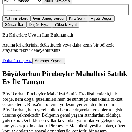
Akıllı Sıralama
Yatırım Skoru
Geri Dönüş Süresi
Kira Geliri
Fiyatı Düşen
Güncel İlan
Düşük Fiyat
Yüksek Fiyat
Bu Kriterlere Uygun İlan Bulunamadı
Arama kriterlerinizi değiştirerek veya daha geniş bir bölgede
arayarak tekrar deneyebilirsiniz.
Daha Geniş Ara
Aramayı Kaydet
Büyükorhan Pirebeyler Mahallesi Satılık
Ev İle Tanışın
Büyükorhan Pirebeyler Mahallesi Satılık Ev düşünenler için bu
bölge, hem doğal güzellikleri hem de sunduğu olanaklarla dikkat
çekmektedir. Bursa'nın önemli yerleşim yerlerinden biri olan
Büyükorhan, hem yerel halkın hem de dışarıdan gelenlerin ilgisini
üzerine çekmektedir. Bölgenin genel yaşam standartları oldukça
yüksektir. Özellikle son yıllarda yapılan yatırımlar ve gelişmeler,
burayı cazip kılmaktadır. Pirebeyler Mahallesi, yeşil alanları, düzenli
konut yapıları ve sosyal donatıları ile konforlu bir yaşam