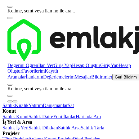
Kelime, semt veya ilan no ile ara...
Değerini Öğren
İlan Ver
Giriş Yap
Hesap Oluştur
Giriş Yap
Hesap
Oluştur
Favorilerim
Kayıtlı
Aramalar
İlanlarım
Değerlemelerim
Mesajlar
Bildirimler
Geri Bildirim
Kelime, semt veya ilan no ile ara...
Satılık
Kiralık
Yatırım
Danışmanlar
Sat
Konut
Satılık Konut
Satılık Daire
Yeni İlanlar
Haritada Ara
İş Yeri & Arsa
Satılık İş Yeri
Satılık Dükkan
Satılık Arsa
Satılık Tarla
Projeler
Tüm Projeler
Ankara Konut Projeleri
Yeni Projeler