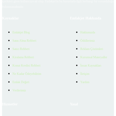
içerikleri giren kullanıcıya ait olup, Emlakjet'in bu hususlarla ilgili herhangi bir sorumluluğu
bulunmamaktadır.
Kaynaklar
Emlakjet Hakkında
Emlakjet Blog
Hakkımızda
Satın Alma Rehberi
Ödüllerimiz
Satıcı Rehberi
Reklam Çözümleri
Kiralama Rehberi
Kurumsal Materyaller
Konut Kredisi Rehberi
İnsan Kaynakları
Ne Kadar Ödeyebilirim
İletişim
Emlak Değeri
Yardım
Verilerimiz
Hizmetler
Yasal