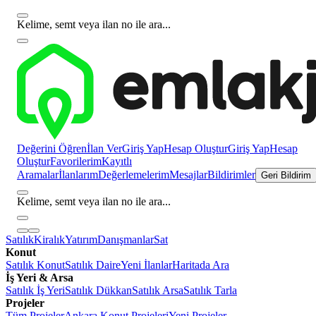
Kelime, semt veya ilan no ile ara...
Değerini Öğren
İlan Ver
Giriş Yap
Hesap Oluştur
Giriş Yap
Hesap
Oluştur
Favorilerim
Kayıtlı
Aramalar
İlanlarım
Değerlemelerim
Mesajlar
Bildirimler
Geri Bildirim
Kelime, semt veya ilan no ile ara...
Satılık
Kiralık
Yatırım
Danışmanlar
Sat
Konut
Satılık Konut
Satılık Daire
Yeni İlanlar
Haritada Ara
İş Yeri & Arsa
Satılık İş Yeri
Satılık Dükkan
Satılık Arsa
Satılık Tarla
Projeler
Tüm Projeler
Ankara Konut Projeleri
Yeni Projeler