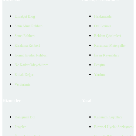
Emlakjet Blog
Hakkımızda
Satın Alma Rehberi
Ödüllerimiz
Satıcı Rehberi
Reklam Çözümleri
Kiralama Rehberi
Kurumsal Materyaller
Konut Kredisi Rehberi
İnsan Kaynakları
Ne Kadar Ödeyebilirim
İletişim
Emlak Değeri
Yardım
Verilerimiz
Hizmetler
Yasal
Danışman Bul
Kullanım Koşulları
Projeler
Bireysel Üyelik Sözleşmesi