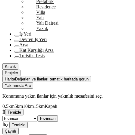
Prefabrik
Residence
Villa
Yalı
Yalı Dairesi
Yazlık
İş Yeri
Devren İş Yeri
Arsa
Kat Karşılığı Arsa
Turistik Tesis
Kiralık
Projeler
Harita
Değerleri ve ilanları tematik haritada görün
Yakınımda Ara
Konumuna yakın ilanlar için yakınlık mesafesini seç.
0.5km
5km
10km
15km
Kapalı
İl
Temizle
Erzincan
İlçe
Temizle
Çayırlı