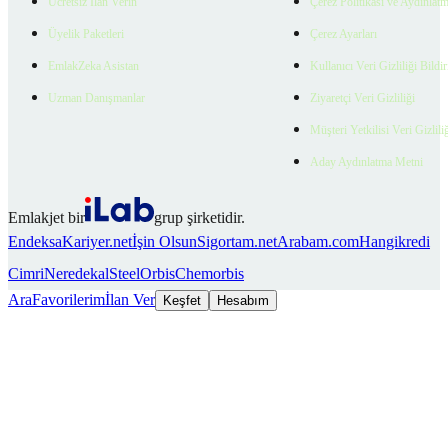
Ücretsiz İlan Verin
Çerez Politikası ve Aydınlat
Üyelik Paketleri
Çerez Ayarları
EmlakZeka Asistan
Kullanıcı Veri Gizliliği Bildi
Uzman Danışmanlar
Ziyaretçi Veri Gizliliği
Müşteri Yetkilisi Veri Gizlili
Aday Aydınlatma Metni
Emlakjet bir
grup şirketidir.
Endeksa
Kariyer.net
İşin Olsun
Sigortam.net
Arabam.com
Hangikredi
Cimri
Neredekal
SteelOrbis
Chemorbis
Ara
Favorilerim
İlan Ver
Keşfet
Hesabım