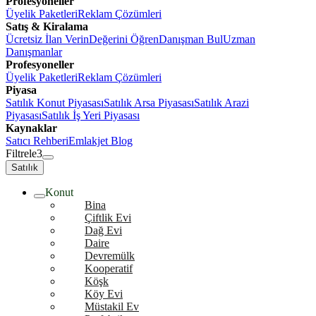
Profesyoneller
Üyelik Paketleri
Reklam Çözümleri
Satış & Kiralama
Ücretsiz İlan Verin
Değerini Öğren
Danışman Bul
Uzman
Danışmanlar
Profesyoneller
Üyelik Paketleri
Reklam Çözümleri
Piyasa
Satılık Konut Piyasası
Satılık Arsa Piyasası
Satılık Arazi
Piyasası
Satılık İş Yeri Piyasası
Kaynaklar
Satıcı Rehberi
Emlakjet Blog
Filtrele
3
Satılık
Konut
Bina
Çiftlik Evi
Dağ Evi
Daire
Devremülk
Kooperatif
Köşk
Köy Evi
Müstakil Ev