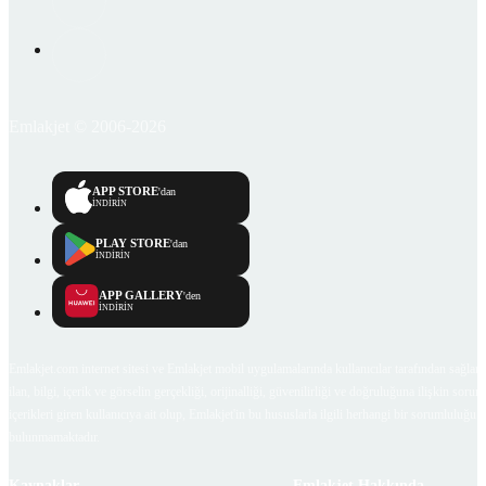
Emlakjet © 2006-2026
APP STORE
'dan
İNDİRİN
PLAY STORE
'dan
İNDİRİN
APP GALLERY
'den
İNDİRİN
Emlakjet.com internet sitesi ve Emlakjet mobil uygulamalarında kullanıcılar tarafından sağlana
ilan, bilgi, içerik ve görselin gerçekliği, orijinalliği, güvenilirliği ve doğruluğuna ilişkin soru
içerikleri giren kullanıcıya ait olup, Emlakjet'in bu hususlarla ilgili herhangi bir sorumluluğu
bulunmamaktadır.
Kaynaklar
Emlakjet Hakkında