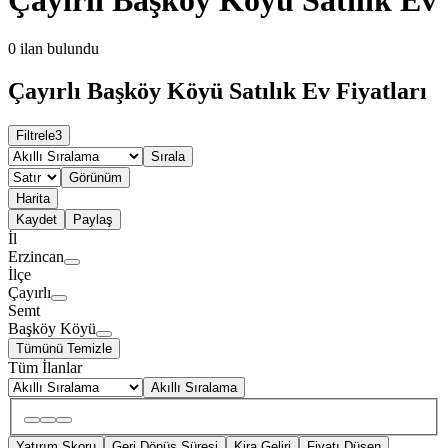
0
ilan bulundu
Çayırlı Başköy Köyü Satılık Ev Fiyatları
Filtrele
3
Sırala
Görünüm
Harita
Kaydet
Paylaş
İl
Erzincan
İlçe
Çayırlı
Semt
Başköy Köyü
Tümünü Temizle
Tüm İlanlar
Akıllı Sıralama
Yatırım Skoru
Geri Dönüş Süresi
Kira Geliri
Fiyatı Düşen