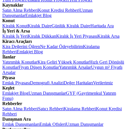
Kaynaklar
Satın Alma Rehberi
Konut Kredisi Rehberi
Uzman
Danışmanlar
Emlakjet Blog
Konut
Kiralık Konut
Kiralık Daire
Günlük Kiralık Daire
Haritada Ara
İş Yeri & Arsa
Kiralık İş Yeri
Kiralık Dükkan
Kiralık İş Yeri Piyasası
Kiralık Arsa
Kiracı Araçları
Kira Değerini Öğren
Ne Kadar Ödeyebilirim
Kiralama
Rehberi
Emlakjet Blog
İlanlar
Yatırımlık Konutlar
Kira Geliri Yüksek Konutlar
Hızlı Geri Dönüşlü
Konutlar
Fiyatı Düşen Konutlar
Yatırımlık Arsalar
Uygun m² Fiyatlı
Arsalar
Piyasa
Emlak Piyasası
Demografi Analizi
Değer Haritaları
Verilerimiz
Keşfet
Emlakjet Blog
Uzman Danışmanlar
GYF (Gayrimenkul Yatırım
Fonu)
Rehberler
Satın Alma Rehberi
Satıcı Rehberi
Kiralama Rehberi
Konut Kredisi
Rehberi
Danışman Ara
Emlak Danışmanları
Emlak Ofisleri
Uzman Danışmanlar