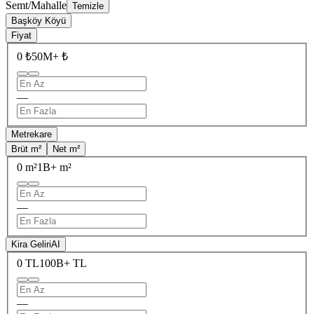
Semt/Mahalle
Temizle
Başköy Köyü
Fiyat
0 ₺
50M+ ₺
—
Metrekare
Brüt m²
Net m²
0 m²
1B+ m²
—
Kira Geliri
AI
0 TL
100B+ TL
—