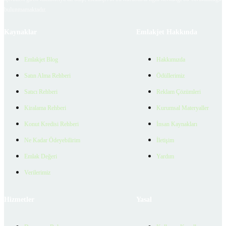
bulunmamaktadır.
Kaynaklar
Emlakjet Hakkında
Emlakjet Blog
Hakkımızda
Satın Alma Rehberi
Ödüllerimiz
Satıcı Rehberi
Reklam Çözümleri
Kiralama Rehberi
Kurumsal Materyaller
Konut Kredisi Rehberi
İnsan Kaynakları
Ne Kadar Ödeyebilirim
İletişim
Emlak Değeri
Yardım
Verilerimiz
Hizmetler
Yasal