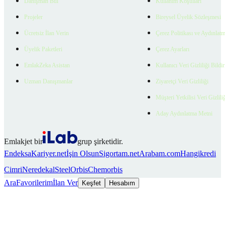
Danışman Bul
Kullanım Koşulları
Projeler
Bireysel Üyelik Sözleşmesi
Ücretsiz İlan Verin
Çerez Politikası ve Aydınlat
Üyelik Paketleri
Çerez Ayarları
EmlakZeka Asistan
Kullanıcı Veri Gizliliği Bildi
Uzman Danışmanlar
Ziyaretçi Veri Gizliliği
Müşteri Yetkilisi Veri Gizlili
Aday Aydınlatma Metni
Emlakjet bir
grup şirketidir.
Endeksa
Kariyer.net
İşin Olsun
Sigortam.net
Arabam.com
Hangikredi
Cimri
Neredekal
SteelOrbis
Chemorbis
Ara
Favorilerim
İlan Ver
Keşfet
Hesabım