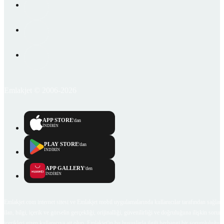
Emlakjet © 2006-2026
APP STORE
'dan
İNDİRİN
PLAY STORE
'dan
İNDİRİN
APP GALLERY
'den
İNDİRİN
Emlakjet.com internet sitesi ve Emlakjet mobil uygulamalarında kullanıcılar tarafından sağlana
ilan, bilgi, içerik ve görselin gerçekliği, orijinalliği, güvenilirliği ve doğruluğuna ilişkin soru
içerikleri giren kullanıcıya ait olup, Emlakjet'in bu hususlarla ilgili herhangi bir sorumluluğu