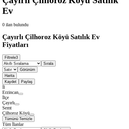
Ev
0
ilan bulundu
Çayırlı Çilhoroz Köyü Satılık Ev
Fiyatları
Filtrele
3
Sırala
Görünüm
Harita
Kaydet
Paylaş
İl
Erzincan
İlçe
Çayırlı
Semt
Çilhoroz Köyü
Tümünü Temizle
Tüm İlanlar