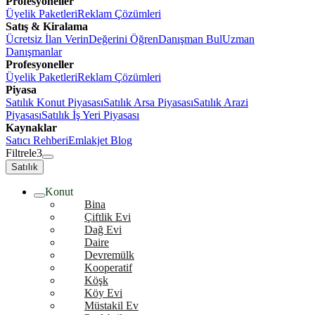
Profesyoneller
Üyelik Paketleri
Reklam Çözümleri
Satış & Kiralama
Ücretsiz İlan Verin
Değerini Öğren
Danışman Bul
Uzman
Danışmanlar
Profesyoneller
Üyelik Paketleri
Reklam Çözümleri
Piyasa
Satılık Konut Piyasası
Satılık Arsa Piyasası
Satılık Arazi
Piyasası
Satılık İş Yeri Piyasası
Kaynaklar
Satıcı Rehberi
Emlakjet Blog
Filtrele
3
Satılık
Konut
Bina
Çiftlik Evi
Dağ Evi
Daire
Devremülk
Kooperatif
Köşk
Köy Evi
Müstakil Ev