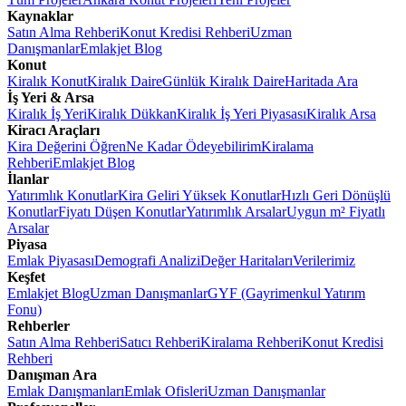
Kaynaklar
Satın Alma Rehberi
Konut Kredisi Rehberi
Uzman
Danışmanlar
Emlakjet Blog
Konut
Kiralık Konut
Kiralık Daire
Günlük Kiralık Daire
Haritada Ara
İş Yeri & Arsa
Kiralık İş Yeri
Kiralık Dükkan
Kiralık İş Yeri Piyasası
Kiralık Arsa
Kiracı Araçları
Kira Değerini Öğren
Ne Kadar Ödeyebilirim
Kiralama
Rehberi
Emlakjet Blog
İlanlar
Yatırımlık Konutlar
Kira Geliri Yüksek Konutlar
Hızlı Geri Dönüşlü
Konutlar
Fiyatı Düşen Konutlar
Yatırımlık Arsalar
Uygun m² Fiyatlı
Arsalar
Piyasa
Emlak Piyasası
Demografi Analizi
Değer Haritaları
Verilerimiz
Keşfet
Emlakjet Blog
Uzman Danışmanlar
GYF (Gayrimenkul Yatırım
Fonu)
Rehberler
Satın Alma Rehberi
Satıcı Rehberi
Kiralama Rehberi
Konut Kredisi
Rehberi
Danışman Ara
Emlak Danışmanları
Emlak Ofisleri
Uzman Danışmanlar