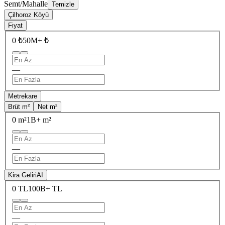
Semt/Mahalle
Temizle
Çilhoroz Köyü
Fiyat
0 ₺
50M+ ₺
—
Metrekare
Brüt m²
Net m²
0 m²
1B+ m²
—
Kira Geliri
AI
0 TL
100B+ TL
—