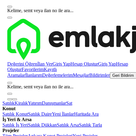
Kelime, semt veya ilan no ile ara...
Değerini Öğren
İlan Ver
Giriş Yap
Hesap Oluştur
Giriş Yap
Hesap
Oluştur
Favorilerim
Kayıtlı
Aramalar
İlanlarım
Değerlemelerim
Mesajlar
Bildirimler
Geri Bildirim
Kelime, semt veya ilan no ile ara...
Satılık
Kiralık
Yatırım
Danışmanlar
Sat
Konut
Satılık Konut
Satılık Daire
Yeni İlanlar
Haritada Ara
İş Yeri & Arsa
Satılık İş Yeri
Satılık Dükkan
Satılık Arsa
Satılık Tarla
Projeler
Tüm Projeler
Ankara Konut Projeleri
Yeni Projeler