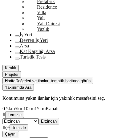
Prefabrik
Residence
Villa
Yalı
Yalı Dairesi
Yazlık
İş Yeri
Devren İş Yeri
Arsa
Kat Karşılığı Arsa
Turistik Tesis
Kiralık
Projeler
Harita
Değerleri ve ilanları tematik haritada görün
Yakınımda Ara
Konumuna yakın ilanlar için yakınlık mesafesini seç.
0.5km
5km
10km
15km
Kapalı
İl
Temizle
Erzincan
İlçe
Temizle
Çayırlı