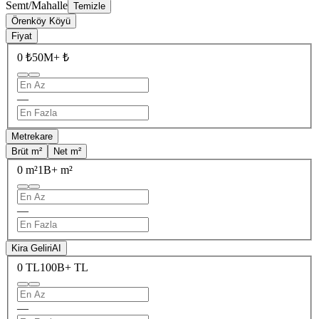
Semt/Mahalle
Temizle
Örenköy Köyü
Fiyat
0 ₺
50M+ ₺
—
Metrekare
Brüt m²
Net m²
0 m²
1B+ m²
—
Kira Geliri
AI
0 TL
100B+ TL
—