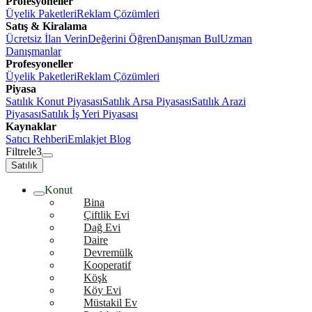
Profesyoneller
Üyelik Paketleri
Reklam Çözümleri
Satış & Kiralama
Ücretsiz İlan Verin
Değerini Öğren
Danışman Bul
Uzman
Danışmanlar
Profesyoneller
Üyelik Paketleri
Reklam Çözümleri
Piyasa
Satılık Konut Piyasası
Satılık Arsa Piyasası
Satılık Arazi
Piyasası
Satılık İş Yeri Piyasası
Kaynaklar
Satıcı Rehberi
Emlakjet Blog
Filtrele
3
Satılık
Konut
Bina
Çiftlik Evi
Dağ Evi
Daire
Devremülk
Kooperatif
Köşk
Köy Evi
Müstakil Ev