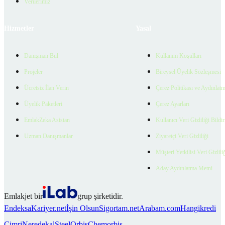
Verilerimiz
Hizmetler
Yasal
Danışman Bul
Kullanım Koşulları
Projeler
Bireysel Üyelik Sözleşmesi
Ücretsiz İlan Verin
Çerez Politikası ve Aydınlat
Üyelik Paketleri
Çerez Ayarları
EmlakZeka Asistan
Kullanıcı Veri Gizliliği Bildi
Uzman Danışmanlar
Ziyaretçi Veri Gizliliği
Müşteri Yetkilisi Veri Gizlili
Aday Aydınlatma Metni
Emlakjet bir
grup şirketidir.
Endeksa
Kariyer.net
İşin Olsun
Sigortam.net
Arabam.com
Hangikredi
Cimri
Neredekal
SteelOrbis
Chemorbis