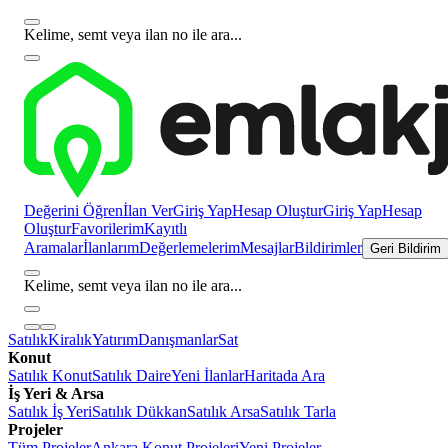
Kelime, semt veya ilan no ile ara...
Değerini Öğren
İlan Ver
Giriş Yap
Hesap Oluştur
Giriş Yap
Hesap
Oluştur
Favorilerim
Kayıtlı
Aramalar
İlanlarım
Değerlemelerim
Mesajlar
Bildirimler
Geri Bildirim
Kelime, semt veya ilan no ile ara...
Satılık
Kiralık
Yatırım
Danışmanlar
Sat
Konut
Satılık Konut
Satılık Daire
Yeni İlanlar
Haritada Ara
İş Yeri & Arsa
Satılık İş Yeri
Satılık Dükkan
Satılık Arsa
Satılık Tarla
Projeler
Tüm Projeler
Ankara Konut Projeleri
Yeni Projeler