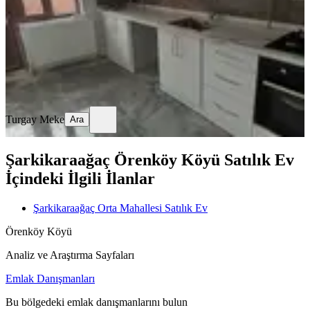
2+1
·
101 m²
·
2. Kat
·
27.05.2026
2.650.000 ₺
Geri Dönüş:
12 yıl
Turgay Meke
Ara
Turgay Meke
Ara
Şarkikaraağaç Örenköy Köyü Satılık Ev
İçindeki İlgili İlanlar
Şarkikaraağaç Orta Mahallesi Satılık Ev
Örenköy Köyü
Analiz ve Araştırma Sayfaları
Emlak Danışmanları
Bu bölgedeki emlak danışmanlarını bulun