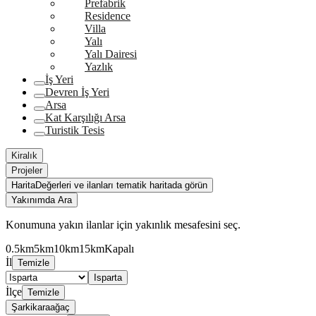
Prefabrik
Residence
Villa
Yalı
Yalı Dairesi
Yazlık
İş Yeri
Devren İş Yeri
Arsa
Kat Karşılığı Arsa
Turistik Tesis
Kiralık
Projeler
Harita
Değerleri ve ilanları tematik haritada görün
Yakınımda Ara
Konumuna yakın ilanlar için yakınlık mesafesini seç.
0.5km
5km
10km
15km
Kapalı
İl
Temizle
Isparta
İlçe
Temizle
Şarkikaraağaç