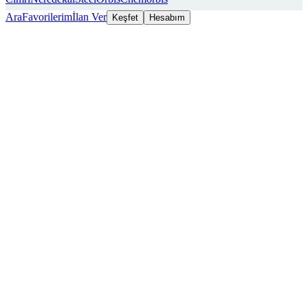
Ara
Favorilerim
İlan Ver
Keşfet
Hesabım