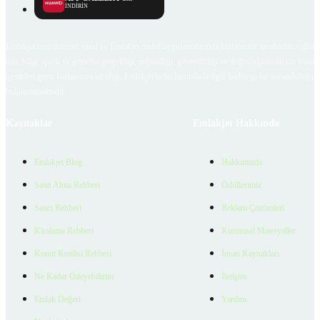
İNDİRİN
Emlakjet.com internet sitesi ve Emlakjet mobil uygulamalarında kullanıcılar tarafından sağlana
ilan, bilgi, içerik ve görselin gerçekliği, orijinalliği, güvenilirliği ve doğruluğuna ilişkin soru
içerikleri giren kullanıcıya ait olup, Emlakjet'in bu hususlarla ilgili herhangi bir sorumluluğu
bulunmamaktadır.
Kaynaklar
Emlakjet Hakkında
Emlakjet Blog
Hakkımızda
Satın Alma Rehberi
Ödüllerimiz
Satıcı Rehberi
Reklam Çözümleri
Kiralama Rehberi
Kurumsal Materyaller
Konut Kredisi Rehberi
İnsan Kaynakları
Ne Kadar Ödeyebilirim
İletişim
Emlak Değeri
Yardım