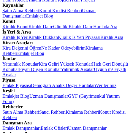
Kaynaklar
Satın Alma Rehberi
Konut Kredisi Rehberi
Uzman
Danışmanlar
Emlakjet Blog
Konut
Kiralık Konut
Kiralık Daire
Günlük Kiralık Daire
Haritada Ara
İş Yeri & Arsa
Kiralık İş Yeri
Kiralık Dükkan
Kiralık İş Yeri Piyasası
Kiralık Arsa
Kiracı Araçları
Kira Değerini Öğren
Ne Kadar Ödeyebilirim
Kiralama
Rehberi
Emlakjet Blog
İlanlar
Yatırımlık Konutlar
Kira Geliri Yüksek Konutlar
Hızlı Geri Dönüşlü
Konutlar
Fiyatı Düşen Konutlar
Yatırımlık Arsalar
Uygun m² Fiyatlı
Arsalar
Piyasa
Emlak Piyasası
Demografi Analizi
Değer Haritaları
Verilerimiz
Keşfet
Emlakjet Blog
Uzman Danışmanlar
GYF (Gayrimenkul Yatırım
Fonu)
Rehberler
Satın Alma Rehberi
Satıcı Rehberi
Kiralama Rehberi
Konut Kredisi
Rehberi
Danışman Ara
Emlak Danışmanları
Emlak Ofisleri
Uzman Danışmanlar