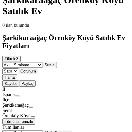
Satılık Ev
0
ilan bulundu
Şarkikaraağaç Örenköy Köyü Satılık Ev
Fiyatları
Filtrele
3
Sırala
Görünüm
Harita
Kaydet
Paylaş
İl
Isparta
İlçe
Şarkikaraağaç
Semt
Örenköy Köyü
Tümünü Temizle
Tüm İlanlar