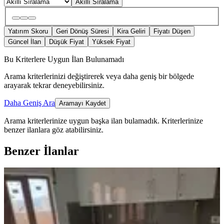
Akıllı Sıralama
Yatırım Skoru
Geri Dönüş Süresi
Kira Geliri
Fiyatı Düşen
Güncel İlan
Düşük Fiyat
Yüksek Fiyat
Bu Kriterlere Uygun İlan Bulunamadı
Arama kriterlerinizi değiştirerek veya daha geniş bir bölgede
arayarak tekrar deneyebilirsiniz.
Daha Geniş Ara
Aramayı Kaydet
Arama kriterlerinize uygun başka ilan bulamadık.
Kriterlerinize
benzer ilanlara göz atabilirsiniz.
Benzer İlanlar
KOMBİLİ
Şarkikaraağaç İlçe Merkezinde Hiç
Oturulmamış Sıfır Daire
Şarkikaraağaç, Orta Mahallesi