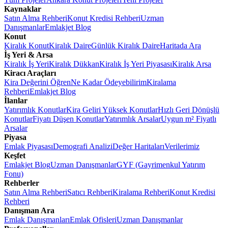
Kaynaklar
Satın Alma Rehberi
Konut Kredisi Rehberi
Uzman
Danışmanlar
Emlakjet Blog
Konut
Kiralık Konut
Kiralık Daire
Günlük Kiralık Daire
Haritada Ara
İş Yeri & Arsa
Kiralık İş Yeri
Kiralık Dükkan
Kiralık İş Yeri Piyasası
Kiralık Arsa
Kiracı Araçları
Kira Değerini Öğren
Ne Kadar Ödeyebilirim
Kiralama
Rehberi
Emlakjet Blog
İlanlar
Yatırımlık Konutlar
Kira Geliri Yüksek Konutlar
Hızlı Geri Dönüşlü
Konutlar
Fiyatı Düşen Konutlar
Yatırımlık Arsalar
Uygun m² Fiyatlı
Arsalar
Piyasa
Emlak Piyasası
Demografi Analizi
Değer Haritaları
Verilerimiz
Keşfet
Emlakjet Blog
Uzman Danışmanlar
GYF (Gayrimenkul Yatırım
Fonu)
Rehberler
Satın Alma Rehberi
Satıcı Rehberi
Kiralama Rehberi
Konut Kredisi
Rehberi
Danışman Ara
Emlak Danışmanları
Emlak Ofisleri
Uzman Danışmanlar