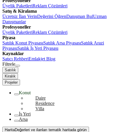
Profesyoneller
Üyelik Paketleri
Reklam Çözümleri
Satış & Kiralama
Ücretsiz İlan Verin
Değerini Öğren
Danışman Bul
Uzman
Danışmanlar
Profesyoneller
Üyelik Paketleri
Reklam Çözümleri
Piyasa
Satılık Konut Piyasası
Satılık Arsa Piyasası
Satılık Arazi
Piyasası
Satılık İş Yeri Piyasası
Kaynaklar
Satıcı Rehberi
Emlakjet Blog
Filtrele
Satılık
Kiralık
Projeler
Konut
Daire
Residence
Villa
İş Yeri
Arsa
Harita
Değerleri ve ilanları tematik haritada görün