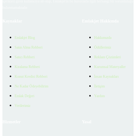
içerikleri giren kullanıcıya ait olup, Emlakjet'in bu hususlarla ilgili herhangi bir sorumluluğu
bulunmamaktadır.
Kaynaklar
Emlakjet Hakkında
Emlakjet Blog
Hakkımızda
Satın Alma Rehberi
Ödüllerimiz
Satıcı Rehberi
Reklam Çözümleri
Kiralama Rehberi
Kurumsal Materyaller
Konut Kredisi Rehberi
İnsan Kaynakları
Ne Kadar Ödeyebilirim
İletişim
Emlak Değeri
Yardım
Verilerimiz
Hizmetler
Yasal