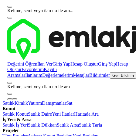
Kelime, semt veya ilan no ile ara...
Değerini Öğren
İlan Ver
Giriş Yap
Hesap Oluştur
Giriş Yap
Hesap
Oluştur
Favorilerim
Kayıtlı
Aramalar
İlanlarım
Değerlemelerim
Mesajlar
Bildirimler
Geri Bildirim
Kelime, semt veya ilan no ile ara...
Satılık
Kiralık
Yatırım
Danışmanlar
Sat
Konut
Satılık Konut
Satılık Daire
Yeni İlanlar
Haritada Ara
İş Yeri & Arsa
Satılık İş Yeri
Satılık Dükkan
Satılık Arsa
Satılık Tarla
Projeler
Tüm Projeler
Ankara Konut Projeleri
Yeni Projeler