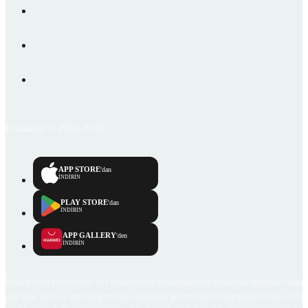
Emlakjet © 2006-2026
APP STORE
'dan
İNDİRİN
PLAY STORE
'dan
İNDİRİN
APP GALLERY
'den
İNDİRİN
Emlakjet.com internet sitesi ve Emlakjet mobil uygulamalarında kullanıcılar tarafından sağlana
ilan, bilgi, içerik ve görselin gerçekliği, orijinalliği, güvenilirliği ve doğruluğuna ilişkin soru