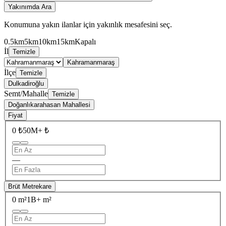
Yakınımda Ara
Konumuna yakın ilanlar için yakınlık mesafesini seç.
0.5km
5km
10km
15km
Kapalı
İl
Temizle
Kahramanmaraş
İlçe
Temizle
Dulkadiroğlu
Semt/Mahalle
Temizle
Doğanlıkarahasan Mahallesi
Fiyat
0 ₺
50M+ ₺
—
Brüt Metrekare
0 m²
1B+ m²