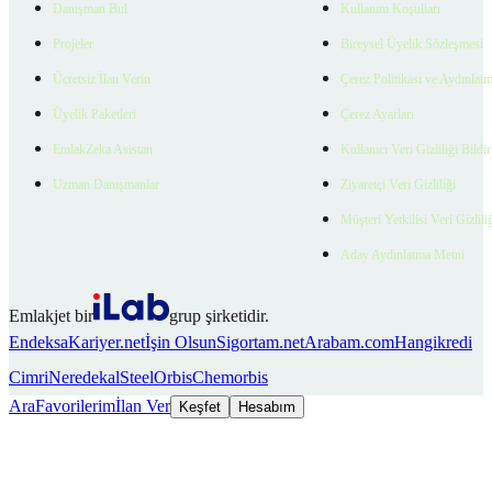
Danışman Bul
Kullanım Koşulları
Projeler
Bireysel Üyelik Sözleşmesi
Ücretsiz İlan Verin
Çerez Politikası ve Aydınlat
Üyelik Paketleri
Çerez Ayarları
EmlakZeka Asistan
Kullanıcı Veri Gizliliği Bildi
Uzman Danışmanlar
Ziyaretçi Veri Gizliliği
Müşteri Yetkilisi Veri Gizlili
Aday Aydınlatma Metni
Emlakjet bir
grup şirketidir.
Endeksa
Kariyer.net
İşin Olsun
Sigortam.net
Arabam.com
Hangikredi
Cimri
Neredekal
SteelOrbis
Chemorbis
Ara
Favorilerim
İlan Ver
Keşfet
Hesabım