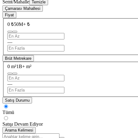
Semt/Mahalle
Temizle
Çamarası Mahallesi
Fiyat
0 ₺
50M+ ₺
—
Brüt Metrekare
0 m²
1B+ m²
—
Satış Durumu
Tümü
Satışı Devam Ediyor
Arama Kelimesi