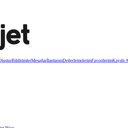
luştur
Bildirimler
Mesajlar
İlanlarım
Değerlemelerim
Favorilerim
Kayıtlı 
et Blog