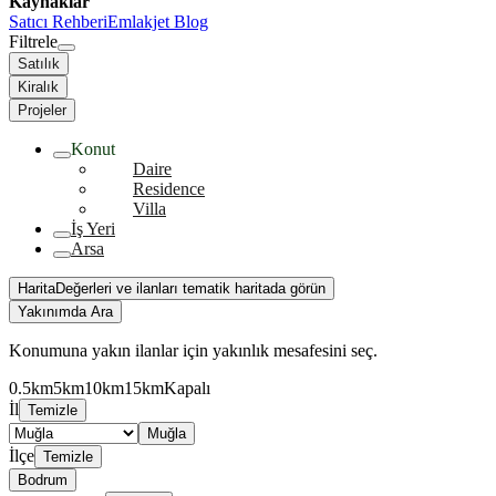
Kaynaklar
Satıcı Rehberi
Emlakjet Blog
Filtrele
Satılık
Kiralık
Projeler
Konut
Daire
Residence
Villa
İş Yeri
Arsa
Harita
Değerleri ve ilanları tematik haritada görün
Yakınımda Ara
Konumuna yakın ilanlar için yakınlık mesafesini seç.
0.5km
5km
10km
15km
Kapalı
İl
Temizle
Muğla
İlçe
Temizle
Bodrum