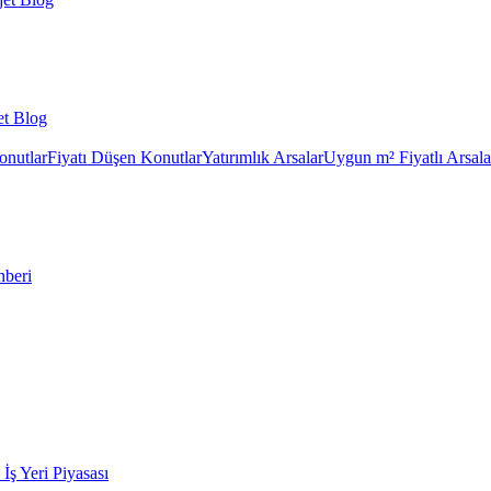
et Blog
onutlar
Fiyatı Düşen Konutlar
Yatırımlık Arsalar
Uygun m² Fiyatlı Arsala
hberi
k İş Yeri Piyasası