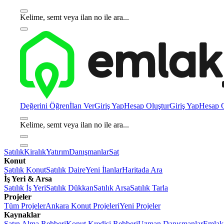
Kelime, semt veya ilan no ile ara...
Değerini Öğren
İlan Ver
Giriş Yap
Hesap Oluştur
Giriş Yap
Hesap O
Kelime, semt veya ilan no ile ara...
Satılık
Kiralık
Yatırım
Danışmanlar
Sat
Konut
Satılık Konut
Satılık Daire
Yeni İlanlar
Haritada Ara
İş Yeri & Arsa
Satılık İş Yeri
Satılık Dükkan
Satılık Arsa
Satılık Tarla
Projeler
Tüm Projeler
Ankara Konut Projeleri
Yeni Projeler
Kaynaklar
Satın Alma Rehberi
Konut Kredisi Rehberi
Uzman Danışmanlar
Emlakj