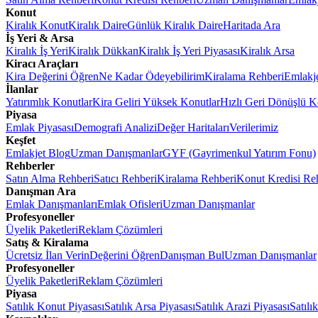
Konut
Kiralık Konut
Kiralık Daire
Günlük Kiralık Daire
Haritada Ara
İş Yeri & Arsa
Kiralık İş Yeri
Kiralık Dükkan
Kiralık İş Yeri Piyasası
Kiralık Arsa
Kiracı Araçları
Kira Değerini Öğren
Ne Kadar Ödeyebilirim
Kiralama Rehberi
Emlakj
İlanlar
Yatırımlık Konutlar
Kira Geliri Yüksek Konutlar
Hızlı Geri Dönüşlü K
Piyasa
Emlak Piyasası
Demografi Analizi
Değer Haritaları
Verilerimiz
Keşfet
Emlakjet Blog
Uzman Danışmanlar
GYF (Gayrimenkul Yatırım Fonu)
Rehberler
Satın Alma Rehberi
Satıcı Rehberi
Kiralama Rehberi
Konut Kredisi Re
Danışman Ara
Emlak Danışmanları
Emlak Ofisleri
Uzman Danışmanlar
Profesyoneller
Üyelik Paketleri
Reklam Çözümleri
Satış & Kiralama
Ücretsiz İlan Verin
Değerini Öğren
Danışman Bul
Uzman Danışmanlar
Profesyoneller
Üyelik Paketleri
Reklam Çözümleri
Piyasa
Satılık Konut Piyasası
Satılık Arsa Piyasası
Satılık Arazi Piyasası
Satılı