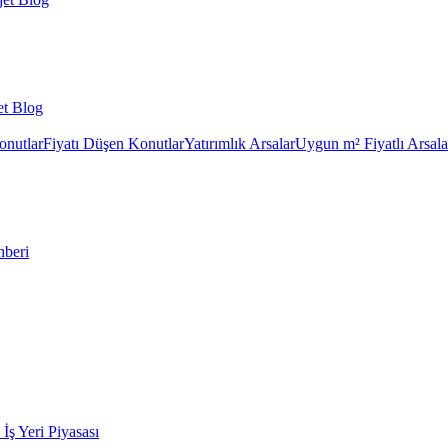
et Blog
onutlar
Fiyatı Düşen Konutlar
Yatırımlık Arsalar
Uygun m² Fiyatlı Arsala
hberi
k İş Yeri Piyasası