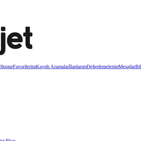
luştur
Favorilerim
Kayıtlı Aramalar
İlanlarım
Değerlemelerim
Mesajlar
Bi
et Blog