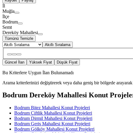
Kaydet
Paylaş
İl
Muğla
İlçe
Bodrum
Semt
Dereköy Mahallesi
Tümünü Temizle
Akıllı Sıralama
Güncel İlan
Yüksek Fiyat
Düşük Fiyat
Bu Kriterlere Uygun İlan Bulunamadı
Arama kriterlerinizi değiştirerek veya daha geniş bir bölgede arayarak 
Bodrum Dereköy Mahallesi Konut Projeleri 
Bodrum Bitez Mahallesi Konut Projeleri
Bodrum Çiftlik Mahallesi Konut Projeleri
Bodrum Dirmil Mahallesi Konut Projeleri
Bodrum Geriş Mahallesi Konut Projeleri
Bodrum Gölköy Mahallesi Konut Projeleri