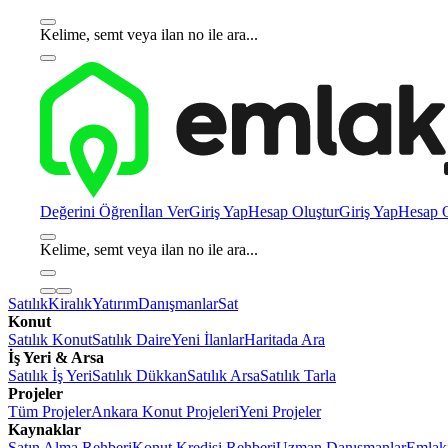
Kelime, semt veya ilan no ile ara...
Değerini Öğren
İlan Ver
Giriş Yap
Hesap Oluştur
Giriş Yap
Hesap O
Kelime, semt veya ilan no ile ara...
Satılık
Kiralık
Yatırım
Danışmanlar
Sat
Konut
Satılık Konut
Satılık Daire
Yeni İlanlar
Haritada Ara
İş Yeri & Arsa
Satılık İş Yeri
Satılık Dükkan
Satılık Arsa
Satılık Tarla
Projeler
Tüm Projeler
Ankara Konut Projeleri
Yeni Projeler
Kaynaklar
Satın Alma Rehberi
Konut Kredisi Rehberi
Uzman Danışmanlar
Emlakj