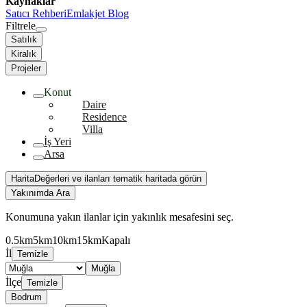
Kaynaklar
Satıcı Rehberi
Emlakjet Blog
Filtrele
Satılık
Kiralık
Projeler
Konut
Daire
Residence
Villa
İş Yeri
Arsa
Harita
Değerleri ve ilanları tematik haritada görün
Yakınımda Ara
Konumuna yakın ilanlar için yakınlık mesafesini seç.
0.5km
5km
10km
15km
Kapalı
İl
Temizle
Muğla
İlçe
Temizle
Bodrum