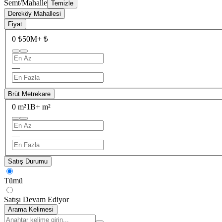
Semt/Mahalle
Temizle
Dereköy Mahallesi
Fiyat
0 ₺
50M+ ₺
—
Brüt Metrekare
0 m²
1B+ m²
—
Satış Durumu
Tümü
Satışı Devam Ediyor
Arama Kelimesi