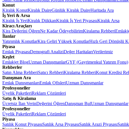
Konut
Kiralık Konut
Kiralık Daire
Günlük Kiralık Daire
Haritada Ara
İş Yeri & Arsa
Kiralık İş Yeri
Kiralık Dükkan
Kiralık İş Yeri Piyasası
Kiralık Arsa
Kiracı Araçları
Kira Değerini Öğren
Ne Kadar Ödeyebilirim
Kiralama Rehberi
Emlakj
İlanlar
Yatırımlık Konutlar
Kira Geliri Yüksek Konutlar
Hızlı Geri Dönüşlü K
Piyasa
Emlak Piyasası
Demografi Analizi
Değer Haritaları
Verilerimiz
Keşfet
Emlakjet Blog
Uzman Danışmanlar
GYF (Gayrimenkul Yatırım Fonu)
Rehberler
Satın Alma Rehberi
Satıcı Rehberi
Kiralama Rehberi
Konut Kredisi Re
Danışman Ara
Emlak Danışmanları
Emlak Ofisleri
Uzman Danışmanlar
Profesyoneller
Üyelik Paketleri
Reklam Çözümleri
Satış & Kiralama
Ücretsiz İlan Verin
Değerini Öğren
Danışman Bul
Uzman Danışmanlar
Profesyoneller
Üyelik Paketleri
Reklam Çözümleri
Piyasa
Satılık Konut Piyasası
Satılık Arsa Piyasası
Satılık Arazi Piyasası
Satılı