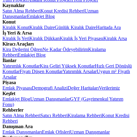
Kaynaklar
Satın Alma Rehberi
Konut Kredisi Rehberi
Uzman
Danışmanlar
Emlakjet Blog
Konut
Kiralık Konut
Kiralık Daire
Günlük Kiralık Daire
Haritada Ara
İş Yeri & Arsa
Kiralık İş Yeri
Kiralık Dükkan
Kiralık İş Yeri Piyasası
Kiralık Arsa
Kiracı Araçları
Kira Değerini Öğren
Ne Kadar Ödeyebilirim
Kiralama
Rehberi
Emlakjet Blog
İlanlar
Yatırımlık Konutlar
Kira Geliri Yüksek Konutlar
Hızlı Geri Dönüşlü
Konutlar
Fiyatı Düşen Konutlar
Yatırımlık Arsalar
Uygun m² Fiyatlı
Arsalar
Piyasa
Emlak Piyasası
Demografi Analizi
Değer Haritaları
Verilerimiz
Keşfet
Emlakjet Blog
Uzman Danışmanlar
GYF (Gayrimenkul Yatırım
Fonu)
Rehberler
Satın Alma Rehberi
Satıcı Rehberi
Kiralama Rehberi
Konut Kredisi
Rehberi
Danışman Ara
Emlak Danışmanları
Emlak Ofisleri
Uzman Danışmanlar