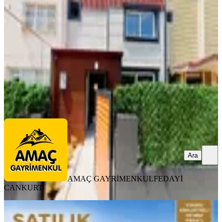
Çukurova, Yüzüncüyıl Mahallesi
4+1
·
220 m²
·
06.08.2026
8.749.000 ₺
AMAÇ GAYRİMENKUL
FEDAYİ CANKURT
Ara
Ara
AMAÇ GAYRİMENKUL
FEDAYİ
CANKURT
YENİ
Kira Getisi Yüksek 5 Adet Daire Ve 2