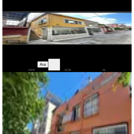
Seyhan, Sümer Mahallesi
2+1
·
100 m²
·
05.08.2026
2.995.000 ₺
Murat ÜSTÜNEL
Ara
Murat ÜSTÜNEL
Ara
YENİ
Yesılyurt Sagır Dılsızler Cıvarı
Masrafsız Full Yapılı 2 Katlı
Seyhan, Yeşilyurt Mahallesi
3+1
·
185 m²
·
05.08.2026
5.250.000 ₺