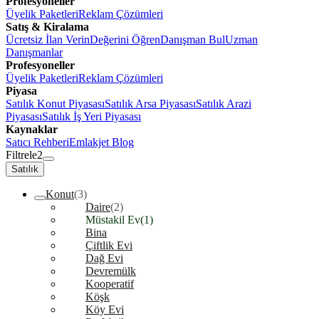
Profesyoneller
Üyelik Paketleri
Reklam Çözümleri
Satış & Kiralama
Ücretsiz İlan Verin
Değerini Öğren
Danışman Bul
Uzman
Danışmanlar
Profesyoneller
Üyelik Paketleri
Reklam Çözümleri
Piyasa
Satılık Konut Piyasası
Satılık Arsa Piyasası
Satılık Arazi
Piyasası
Satılık İş Yeri Piyasası
Kaynaklar
Satıcı Rehberi
Emlakjet Blog
Filtrele
2
Satılık
Konut
(3)
Daire
(2)
Müstakil Ev
(1)
Bina
Çiftlik Evi
Dağ Evi
Devremülk
Kooperatif
Köşk
Köy Evi