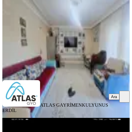
1.katı Satılık Kredıye Uygun
Sarıçam, İstiklal Mahallesi
3+1
·
150 m²
·
05.08.2026
3.085.000 ₺
ATLAS GAYRİMENKUL
YUNUS ERDİL
Ara
Ara
ATLAS GAYRİMENKUL
YUNUS
ERDİL
YENİ
Acıl Satılık 2 Katlı Mustakıl Ev