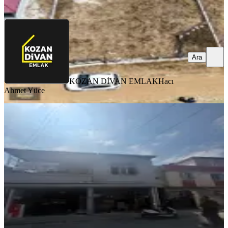
Ara
Ara
KOZAN DİVAN EMLAK
Hacı
Ahmet Yüce
YENİ
Ana Cadde Üzerinde 2 Dükkan 1 Ev
Seyhan, Yeşilevler Mahallesi
3+1
·
220 m²
·
07.08.2026
5.900.000 ₺
SÜLEYMAN EMLAK OFİSİ
Nafiye Sultan Nasırlıoğlu
Ara