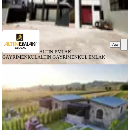
ALTIN EMLAK GAYRİMENKUL
ALTIN GAYRİMENKUL
EMLAK
Ara
Ara
ALTIN EMLAK
GAYRİMENKUL
ALTIN GAYRİMENKUL EMLAK
YENİ
570m2 Arsa İçerisinde Taş Kaplama
1.sınıf İşçilikli Eşyalı Cazip
Çukurova, Salbaş Esentepe Mahallesi
3+1
·
570 m²
·
04.08.2026
6.300.000 ₺