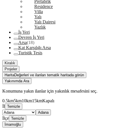
Prefabrik
Residence
Villa
Yalı
Yalı Dairesi
Yazlık
İş Yeri
Devren İş Yeri
Arsa
(18)
Kat Karşılığı Arsa
Turistik Tesis
Kiralık
Projeler
Harita
Değerleri ve ilanları tematik haritada görün
Yakınımda Ara
Konumuna yakın ilanlar için yakınlık mesafesini seç.
0.5km
5km
10km
15km
Kapalı
İl
Temizle
Adana
İlçe
Temizle
İmamoğlu