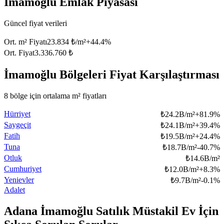
İmamoğlu Emlak Piyasası
Güncel fiyat verileri
Ort. m² Fiyatı
23.834 ₺/m²
+
44.4
%
Ort. Fiyat
3.336.760 ₺
İmamoğlu Bölgeleri Fiyat Karşılaştırması
8 bölge için ortalama m² fiyatları
Hürriyet
₺
24.2B/m²
+
81.9
%
Saygeçit
₺
24.1B/m²
+
39.4
%
Fatih
₺
19.5B/m²
+
24.4
%
Tuna
₺
18.7B/m²
-40.7
%
Otluk
₺
14.6B/m²
Cumhuriyet
₺
12.0B/m²
+
8.3
%
Yenievler
₺
9.7B/m²
-0.1
%
Adalet
Adana İmamoğlu Satılık Müstakil Ev İçin