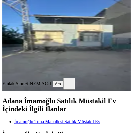
SİTE İÇİ
İsmetpaşa Mahallesin De 266 M2 Arsa
İçinde 3+1 Satılık Müstakil Ev
Seyhan, İsmetpaşa Mahallesi
3+1
·
270 m²
·
03.08.2026
7.250.000 ₺
Emlak Store
SİNEM ACİL
Ara
Emlak Store
SİNEM ACİL
Ara
Adana İmamoğlu Satılık Müstakil Ev
İçindeki İlgili İlanlar
İmamoğlu Tuna Mahallesi Satılık Müstakil Ev