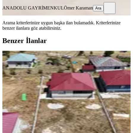
ANADOLU GAYRİMENKUL
Ömer Karaman
Ara
Arama kriterlerinize uygun başka ilan bulamadık.
Kriterlerinize
benzer ilanlara göz atabilirsiniz.
Benzer İlanlar
YENİ
Kozan Divan Emlak'tan Göller Yeni
Kuyu'da Sıfır Lüks Müstakil
Kozan, Akçalıuşağı Mahallesi
4+1
·
155 m²
·
07.08.2026
3.500.000 ₺
KOZAN DİVAN EMLAK
Hacı Ahmet Yüce