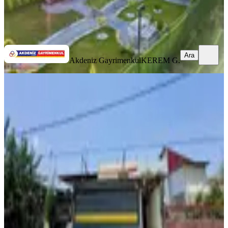
Akdeniz Gayrimenkul
KEREM G.
Ara
Ara
Akdeniz Gayrimenkul
KEREM G.
YENİ
Kurul Gayrimenkul'den Fevzipaşa'da
Satılık2katlı Müstakil Ev2+1
Seyhan, Fevzipaşa Mahallesi
2+1
·
120 m²
·
04.08.2026
3.600.000 ₺
KURUL GAYRİMENKUL YATIRIM
İsmail Kurul
Ara