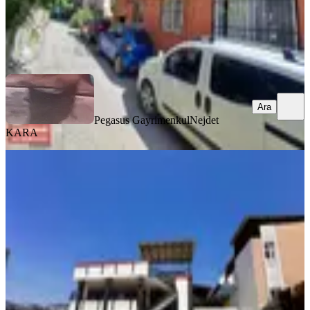
Pegasus Gayrimenkul
Nejdet KARA
Ara
Ara
Pegasus Gayrimenkul
Nejdet
KARA
YENİ
Altın Emlak Satıyor.akkapı'da
Değerinin Çok Altında Satılık
Seyhan, Akkapı Mahallesi
3+1
·
250 m²
·
04.08.2026
13.000.000 ₺