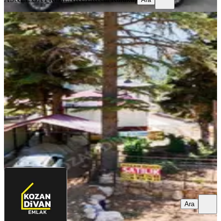
BALKONLU
Kozan Divan Emlak'tan Göllerde Tek
Tapu Müstakil Ev
Kozan, Akçalıuşağı Mahallesi
2+1
·
95 m²
·
03.08.2026
3.300.000 ₺
KOZAN DİVAN EMLAK
Duran Öğüt
Ara
Ara