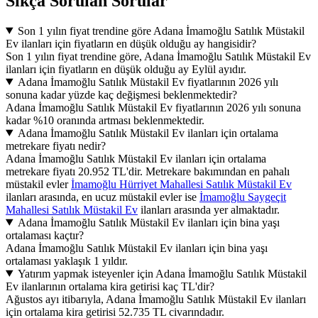
Sıkça Sorulan Sorular
Son 1 yılın fiyat trendine göre Adana İmamoğlu Satılık Müstakil
Ev ilanları için fiyatların en düşük olduğu ay hangisidir?
Son 1 yılın fiyat trendine göre, Adana İmamoğlu Satılık Müstakil Ev
ilanları için fiyatların en düşük olduğu ay Eylül ayıdır.
Adana İmamoğlu Satılık Müstakil Ev fiyatlarının 2026 yılı
sonuna kadar yüzde kaç değişmesi beklenmektedir?
Adana İmamoğlu Satılık Müstakil Ev fiyatlarının 2026 yılı sonuna
kadar %10 oranında artması beklenmektedir.
Adana İmamoğlu Satılık Müstakil Ev ilanları için ortalama
metrekare fiyatı nedir?
Adana İmamoğlu Satılık Müstakil Ev ilanları için ortalama
metrekare fiyatı 20.952 TL'dir. Metrekare bakımından en pahalı
müstakil evler
İmamoğlu Hürriyet Mahallesi Satılık Müstakil Ev
ilanları arasında, en ucuz müstakil evler ise
İmamoğlu Saygeçit
Mahallesi Satılık Müstakil Ev
ilanları arasında yer almaktadır.
Adana İmamoğlu Satılık Müstakil Ev ilanları için bina yaşı
ortalaması kaçtır?
Adana İmamoğlu Satılık Müstakil Ev ilanları için bina yaşı
ortalaması yaklaşık 1 yıldır.
Yatırım yapmak isteyenler için Adana İmamoğlu Satılık Müstakil
Ev ilanlarının ortalama kira getirisi kaç TL'dir?
Ağustos ayı itibarıyla, Adana İmamoğlu Satılık Müstakil Ev ilanları
için ortalama kira getirisi 52.735 TL civarındadır.