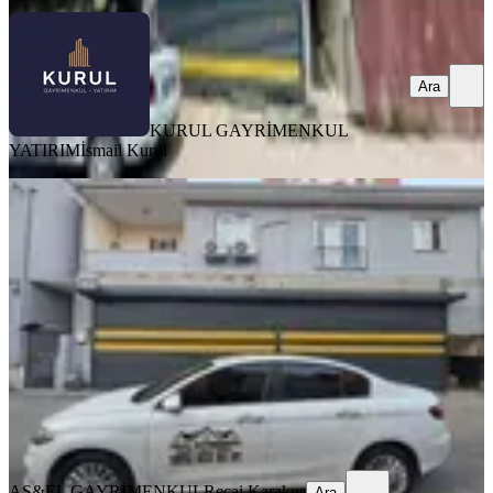
Ara
KURUL GAYRİMENKUL
YATIRIM
İsmail Kurul
MANZARALI
Yeşilyurt Damla Taksi Cv 207m2 Arsa
İçinde 1 İşyeri 2 Adet Daire
Seyhan, Yeşilyurt Mahallesi
2+1
·
220 m²
·
03.08.2026
11.000.000 ₺
AS&EL GAYRİMENKUL
Recai Karakuş
Ara
AS&EL GAYRİMENKUL
Recai Karakuş
Ara