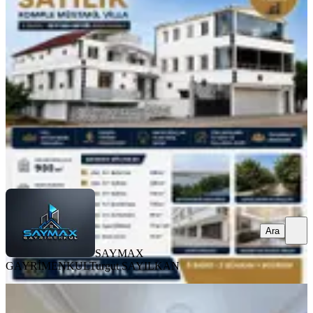
Adet İşyeri Komple Satılık Bina
Yüreğir, Seyhan Mahallesi
3+1
·
462 m²
·
06.08.2026
22.000.000 ₺
SAYMAX GAYRİMENKUL
Turgut SAYILKAN
Ara
Ara
SAYMAX
GAYRİMENKUL
Turgut SAYILKAN
YENİ
Uygun Fiyata Müstakil Ev 2 Katlının