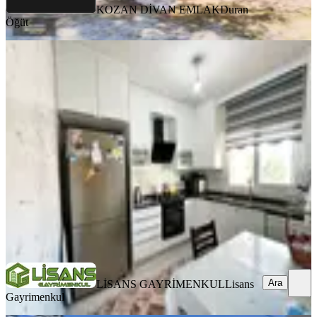
KOZAN DİVAN EMLAK
Duran
Öğüt
BALKONLU
Şakirpaşa'da Karakol Civarı 2,5 Katlı
Uygun Fiyatlı Satılık Müstakil Ev
Seyhan, Uçak Mahallesi
2+1
·
128 m²
·
03.08.2026
4.500.000 ₺
LİSANS GAYRİMENKUL
Lisans Gayrimenkul
Ara
Ara
LİSANS GAYRİMENKUL
Lisans
Gayrimenkul