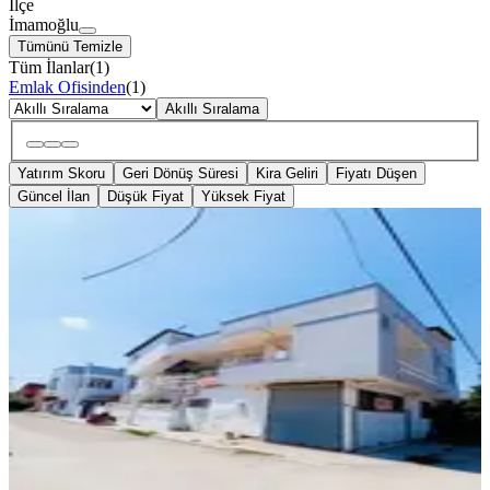
İlçe
İmamoğlu
Tümünü Temizle
Tüm İlanlar
(
1
)
Emlak Ofisinden
(
1
)
Akıllı Sıralama
Yatırım Skoru
Geri Dönüş Süresi
Kira Geliri
Fiyatı Düşen
Güncel İlan
Düşük Fiyat
Yüksek Fiyat
BALKONLU
Anadolu Gayrimenkulden 235 M²
İçerisinde 2 Müstakil Komple Satıl
İmamoğlu, Tuna Mahallesi
3+1
·
110 m²
·
01.08.2026
5.200.000 ₺
ANADOLU GAYRİMENKUL
Ömer Karaman
Ara