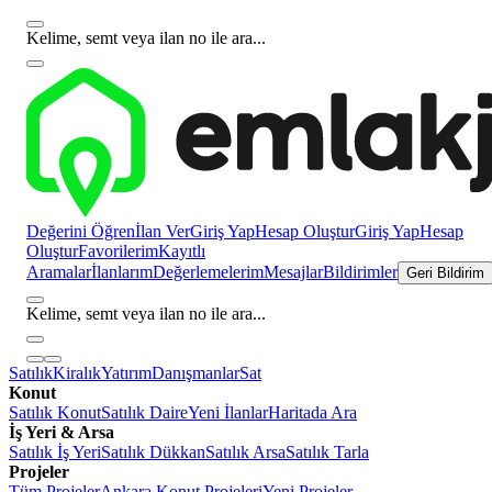
Kelime, semt veya ilan no ile ara...
Değerini Öğren
İlan Ver
Giriş Yap
Hesap Oluştur
Giriş Yap
Hesap
Oluştur
Favorilerim
Kayıtlı
Aramalar
İlanlarım
Değerlemelerim
Mesajlar
Bildirimler
Geri Bildirim
Kelime, semt veya ilan no ile ara...
Satılık
Kiralık
Yatırım
Danışmanlar
Sat
Konut
Satılık Konut
Satılık Daire
Yeni İlanlar
Haritada Ara
İş Yeri & Arsa
Satılık İş Yeri
Satılık Dükkan
Satılık Arsa
Satılık Tarla
Projeler
Tüm Projeler
Ankara Konut Projeleri
Yeni Projeler