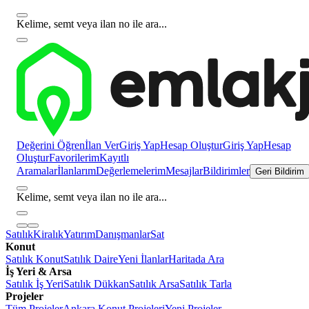
Kelime, semt veya ilan no ile ara...
Değerini Öğren
İlan Ver
Giriş Yap
Hesap Oluştur
Giriş Yap
Hesap
Oluştur
Favorilerim
Kayıtlı
Aramalar
İlanlarım
Değerlemelerim
Mesajlar
Bildirimler
Geri Bildirim
Kelime, semt veya ilan no ile ara...
Satılık
Kiralık
Yatırım
Danışmanlar
Sat
Konut
Satılık Konut
Satılık Daire
Yeni İlanlar
Haritada Ara
İş Yeri & Arsa
Satılık İş Yeri
Satılık Dükkan
Satılık Arsa
Satılık Tarla
Projeler
Tüm Projeler
Ankara Konut Projeleri
Yeni Projeler