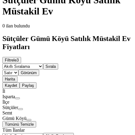
Müstakil Ev
0
ilan bulundu
Sütçüler Gümü Köyü Satılık Müstakil Ev
Fiyatları
Filtrele
3
Sırala
Görünüm
Harita
Kaydet
Paylaş
İl
Isparta
İlçe
Sütçüler
Semt
Gümü Köyü
Tümünü Temizle
Tüm İlanlar