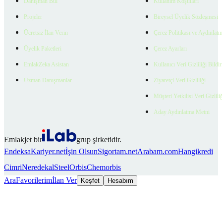
Danışman Bul
Kullanım Koşulları
Projeler
Bireysel Üyelik Sözleşmesi
Ücretsiz İlan Verin
Çerez Politikası ve Aydınlat
Üyelik Paketleri
Çerez Ayarları
EmlakZeka Asistan
Kullanıcı Veri Gizliliği Bildi
Uzman Danışmanlar
Ziyaretçi Veri Gizliliği
Müşteri Yetkilisi Veri Gizlili
Aday Aydınlatma Metni
Emlakjet bir
grup şirketidir.
Endeksa
Kariyer.net
İşin Olsun
Sigortam.net
Arabam.com
Hangikredi
Cimri
Neredekal
SteelOrbis
Chemorbis
Ara
Favorilerim
İlan Ver
Keşfet
Hesabım