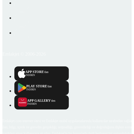
Emlakjet © 2006-2026
APP STORE
'dan
İNDİRİN
PLAY STORE
'dan
İNDİRİN
APP GALLERY
'den
İNDİRİN
Emlakjet.com internet sitesi ve Emlakjet mobil uygulamalarında kullanıcılar tarafından sağlana
ilan, bilgi, içerik ve görselin gerçekliği, orijinalliği, güvenilirliği ve doğruluğuna ilişkin soru
içerikleri giren kullanıcıya ait olup, Emlakjet'in bu hususlarla ilgili herhangi bir sorumluluğu