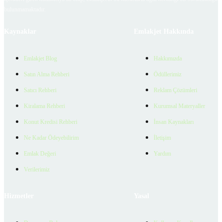
bulunmamaktadır.
Kaynaklar
Emlakjet Hakkında
Emlakjet Blog
Hakkımızda
Satın Alma Rehberi
Ödüllerimiz
Satıcı Rehberi
Reklam Çözümleri
Kiralama Rehberi
Kurumsal Materyaller
Konut Kredisi Rehberi
İnsan Kaynakları
Ne Kadar Ödeyebilirim
İletişim
Emlak Değeri
Yardım
Verilerimiz
Hizmetler
Yasal