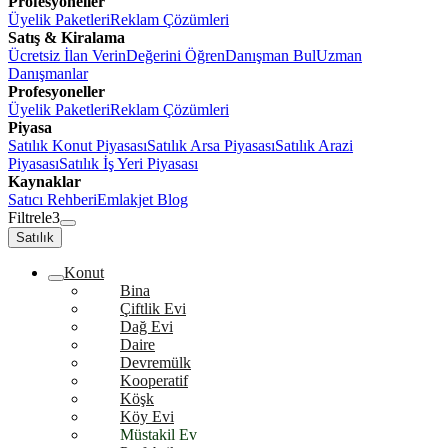
Profesyoneller
Üyelik Paketleri
Reklam Çözümleri
Satış & Kiralama
Ücretsiz İlan Verin
Değerini Öğren
Danışman Bul
Uzman
Danışmanlar
Profesyoneller
Üyelik Paketleri
Reklam Çözümleri
Piyasa
Satılık Konut Piyasası
Satılık Arsa Piyasası
Satılık Arazi
Piyasası
Satılık İş Yeri Piyasası
Kaynaklar
Satıcı Rehberi
Emlakjet Blog
Filtrele
3
Satılık
Konut
Bina
Çiftlik Evi
Dağ Evi
Daire
Devremülk
Kooperatif
Köşk
Köy Evi
Müstakil Ev