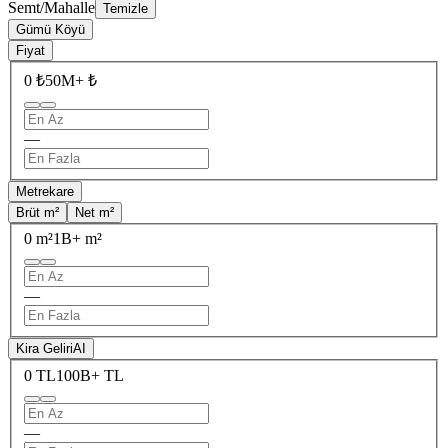
Semt/Mahalle
Temizle
Gümü Köyü
Fiyat
0 ₺
50M+ ₺
—
Metrekare
Brüt m²
Net m²
0 m²
1B+ m²
—
Kira Geliri
AI
0 TL
100B+ TL
—