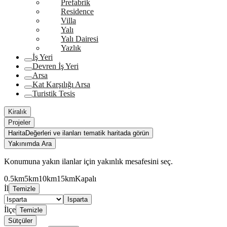
Prefabrik
Residence
Villa
Yalı
Yalı Dairesi
Yazlık
İş Yeri
Devren İş Yeri
Arsa
Kat Karşılığı Arsa
Turistik Tesis
Kiralık
Projeler
Harita
Değerleri ve ilanları tematik haritada görün
Yakınımda Ara
Konumuna yakın ilanlar için yakınlık mesafesini seç.
0.5km
5km
10km
15km
Kapalı
İl
Temizle
Isparta
İlçe
Temizle
Sütçüler