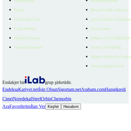
Danışman Bul
Kullanım Koşulları
Projeler
Bireysel Üyelik Sözleşmesi
Ücretsiz İlan Verin
Çerez Politikası ve Aydınlat
Üyelik Paketleri
Çerez Ayarları
EmlakZeka Asistan
Kullanıcı Veri Gizliliği Bildi
Uzman Danışmanlar
Ziyaretçi Veri Gizliliği
Müşteri Yetkilisi Veri Gizlili
Aday Aydınlatma Metni
Emlakjet bir
grup şirketidir.
Endeksa
Kariyer.net
İşin Olsun
Sigortam.net
Arabam.com
Hangikredi
Cimri
Neredekal
SteelOrbis
Chemorbis
Ara
Favorilerim
İlan Ver
Keşfet
Hesabım