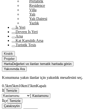
Prefabrik
Residence
Villa
Yalı
Yalı Dairesi
Yazlık
İş Yeri
Devren İş Yeri
Arsa
Kat Karşılığı Arsa
Turistik Tesis
Kiralık
Projeler
Harita
Değerleri ve ilanları tematik haritada görün
Yakınımda Ara
Konumuna yakın ilanlar için yakınlık mesafesini seç.
0.5km
5km
10km
15km
Kapalı
İl
Temizle
Kastamonu
İlçe
Temizle
Çatalzeytin