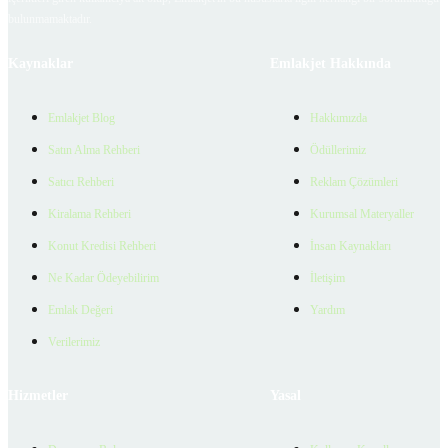
bulunmamaktadır.
Kaynaklar
Emlakjet Hakkında
Emlakjet Blog
Hakkımızda
Satın Alma Rehberi
Ödüllerimiz
Satıcı Rehberi
Reklam Çözümleri
Kiralama Rehberi
Kurumsal Materyaller
Konut Kredisi Rehberi
İnsan Kaynakları
Ne Kadar Ödeyebilirim
İletişim
Emlak Değeri
Yardım
Verilerimiz
Hizmetler
Yasal