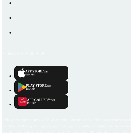
Emlakjet © 2006-2026
APP STORE
'dan
İNDİRİN
PLAY STORE
'dan
İNDİRİN
APP GALLERY
'den
İNDİRİN
Emlakjet.com internet sitesi ve Emlakjet mobil uygulamalarında kullanıcılar tarafından sağlana
ilan, bilgi, içerik ve görselin gerçekliği, orijinalliği, güvenilirliği ve doğruluğuna ilişkin soru
içerikleri giren kullanıcıya ait olup, Emlakjet'in bu hususlarla ilgili herhangi bir sorumluluğu