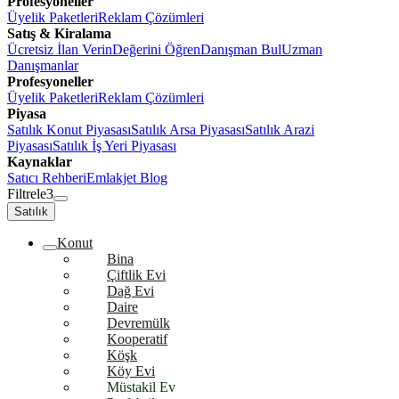
Profesyoneller
Üyelik Paketleri
Reklam Çözümleri
Satış & Kiralama
Ücretsiz İlan Verin
Değerini Öğren
Danışman Bul
Uzman
Danışmanlar
Profesyoneller
Üyelik Paketleri
Reklam Çözümleri
Piyasa
Satılık Konut Piyasası
Satılık Arsa Piyasası
Satılık Arazi
Piyasası
Satılık İş Yeri Piyasası
Kaynaklar
Satıcı Rehberi
Emlakjet Blog
Filtrele
3
Satılık
Konut
Bina
Çiftlik Evi
Dağ Evi
Daire
Devremülk
Kooperatif
Köşk
Köy Evi
Müstakil Ev