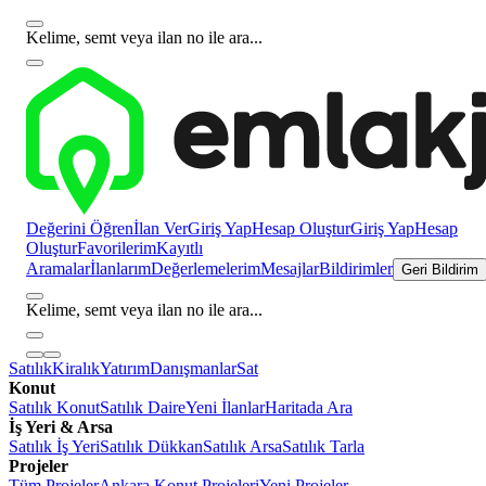
Kelime, semt veya ilan no ile ara...
Değerini Öğren
İlan Ver
Giriş Yap
Hesap Oluştur
Giriş Yap
Hesap
Oluştur
Favorilerim
Kayıtlı
Aramalar
İlanlarım
Değerlemelerim
Mesajlar
Bildirimler
Geri Bildirim
Kelime, semt veya ilan no ile ara...
Satılık
Kiralık
Yatırım
Danışmanlar
Sat
Konut
Satılık Konut
Satılık Daire
Yeni İlanlar
Haritada Ara
İş Yeri & Arsa
Satılık İş Yeri
Satılık Dükkan
Satılık Arsa
Satılık Tarla
Projeler
Tüm Projeler
Ankara Konut Projeleri
Yeni Projeler