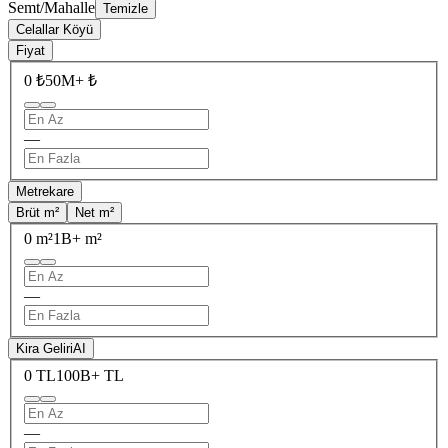
Semt/Mahalle
Temizle
Celallar Köyü
Fiyat
0 ₺
50M+ ₺
—
Metrekare
Brüt m²
Net m²
0 m²
1B+ m²
—
Kira Geliri
AI
0 TL
100B+ TL
—