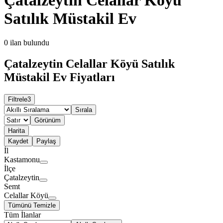
Satılık Müstakil Ev
0
ilan bulundu
Çatalzeytin Celallar Köyü Satılık
Müstakil Ev Fiyatları
Filtrele
3
Sırala
Görünüm
Harita
Kaydet
Paylaş
İl
Kastamonu
İlçe
Çatalzeytin
Semt
Celallar Köyü
Tümünü Temizle
Tüm İlanlar