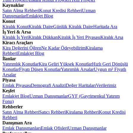
Kaynaklar
Satın Alma Rehberi
Konut Kredisi Rehberi
Uzman
Danışmanlar
Emlakjet Blog
Konut
Kiralık Konut
Kiralık Daire
Günlük Kiralık Daire
Haritada Ara
İş Yeri & Arsa
Kiralık İş Yeri
Kiralık Dükkan
Kiralık İş Yeri Piyasası
Kiralık Arsa
Kiracı Araçları
Kira Değerini Öğren
Ne Kadar Ödeyebilirim
Kiralama
Rehberi
Emlakjet Blog
İlanlar
Yatırımlık Konutlar
Kira Geliri Yüksek Konutlar
Hızlı Geri Dönüşlü
Konutlar
Fiyatı Düşen Konutlar
Yatırımlık Arsalar
Uygun m² Fiyatlı
Arsalar
Piyasa
Emlak Piyasası
Demografi Analizi
Değer Haritaları
Verilerimiz
Keşfet
Emlakjet Blog
Uzman Danışmanlar
GYF (Gayrimenkul Yatırım
Fonu)
Rehberler
Satın Alma Rehberi
Satıcı Rehberi
Kiralama Rehberi
Konut Kredisi
Rehberi
Danışman Ara
Emlak Danışmanları
Emlak Ofisleri
Uzman Danışmanlar