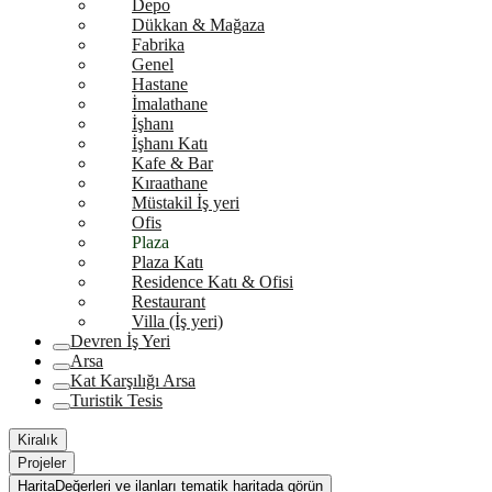
Depo
Dükkan & Mağaza
Fabrika
Genel
Hastane
İmalathane
İşhanı
İşhanı Katı
Kafe & Bar
Kıraathane
Müstakil İş yeri
Ofis
Plaza
Plaza Katı
Residence Katı & Ofisi
Restaurant
Villa (İş yeri)
Devren İş Yeri
Arsa
Kat Karşılığı Arsa
Turistik Tesis
Kiralık
Projeler
Harita
Değerleri ve ilanları tematik haritada görün