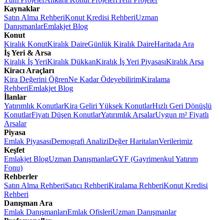
Kaynaklar
Satın Alma Rehberi
Konut Kredisi Rehberi
Uzman
Danışmanlar
Emlakjet Blog
Konut
Kiralık Konut
Kiralık Daire
Günlük Kiralık Daire
Haritada Ara
İş Yeri & Arsa
Kiralık İş Yeri
Kiralık Dükkan
Kiralık İş Yeri Piyasası
Kiralık Arsa
Kiracı Araçları
Kira Değerini Öğren
Ne Kadar Ödeyebilirim
Kiralama
Rehberi
Emlakjet Blog
İlanlar
Yatırımlık Konutlar
Kira Geliri Yüksek Konutlar
Hızlı Geri Dönüşlü
Konutlar
Fiyatı Düşen Konutlar
Yatırımlık Arsalar
Uygun m² Fiyatlı
Arsalar
Piyasa
Emlak Piyasası
Demografi Analizi
Değer Haritaları
Verilerimiz
Keşfet
Emlakjet Blog
Uzman Danışmanlar
GYF (Gayrimenkul Yatırım
Fonu)
Rehberler
Satın Alma Rehberi
Satıcı Rehberi
Kiralama Rehberi
Konut Kredisi
Rehberi
Danışman Ara
Emlak Danışmanları
Emlak Ofisleri
Uzman Danışmanlar