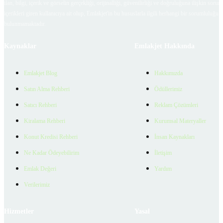
ilan, bilgi, içerik ve görselin gerçekliği, orijinalliği, güvenilirliği ve doğruluğuna ilişkin soru
içerikleri giren kullanıcıya ait olup, Emlakjet'in bu hususlarla ilgili herhangi bir sorumluluğu
bulunmamaktadır.
Kaynaklar
Emlakjet Hakkında
Emlakjet Blog
Hakkımızda
Satın Alma Rehberi
Ödüllerimiz
Satıcı Rehberi
Reklam Çözümleri
Kiralama Rehberi
Kurumsal Materyaller
Konut Kredisi Rehberi
İnsan Kaynakları
Ne Kadar Ödeyebilirim
İletişim
Emlak Değeri
Yardım
Verilerimiz
Hizmetler
Yasal