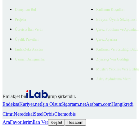
Danışman Bul
Kullanım Koşulları
Projeler
Bireysel Üyelik Sözleşmesi
Ücretsiz İlan Verin
Çerez Politikası ve Aydınlat
Üyelik Paketleri
Çerez Ayarları
EmlakZeka Asistan
Kullanıcı Veri Gizliliği Bildi
Uzman Danışmanlar
Ziyaretçi Veri Gizliliği
Müşteri Yetkilisi Veri Gizlili
Aday Aydınlatma Metni
Emlakjet bir
grup şirketidir.
Endeksa
Kariyer.net
İşin Olsun
Sigortam.net
Arabam.com
Hangikredi
Cimri
Neredekal
SteelOrbis
Chemorbis
Ara
Favorilerim
İlan Ver
Keşfet
Hesabım