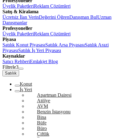
Profesyoneller
Üyelik Paketleri
Reklam Çözümleri
Satış & Kiralama
Ücretsiz İlan Verin
Değerini Öğren
Danışman Bul
Uzman
Danışmanlar
Profesyoneller
Üyelik Paketleri
Reklam Çözümleri
Piyasa
Satılık Konut Piyasası
Satılık Arsa Piyasası
Satılık Arazi
Piyasası
Satılık İş Yeri Piyasası
Kaynaklar
Satıcı Rehberi
Emlakjet Blog
Filtrele
3
Satılık
Konut
İş Yeri
Apartman Dairesi
Atölye
AVM
Benzin İstasyonu
Bina
Büfe
Büro
Çiftlik