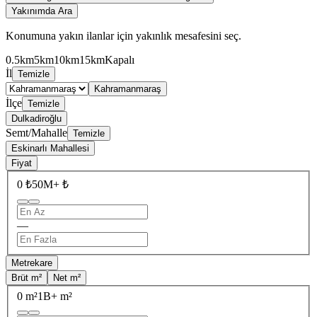
Yakınımda Ara
Konumuna yakın ilanlar için yakınlık mesafesini seç.
0.5km
5km
10km
15km
Kapalı
İl
Temizle
Kahramanmaraş
İlçe
Temizle
Dulkadiroğlu
Semt/Mahalle
Temizle
Eskinarlı Mahallesi
Fiyat
0 ₺
50M+ ₺
—
Metrekare
Brüt m²
Net m²
0 m²
1B+ m²