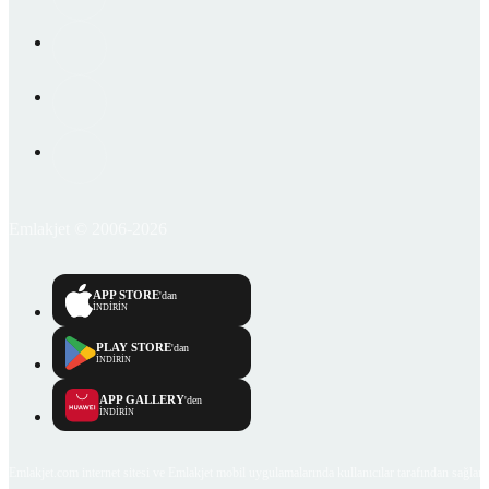
Emlakjet © 2006-2026
APP STORE
'dan
İNDİRİN
PLAY STORE
'dan
İNDİRİN
APP GALLERY
'den
İNDİRİN
Emlakjet.com internet sitesi ve Emlakjet mobil uygulamalarında kullanıcılar tarafından sağlana