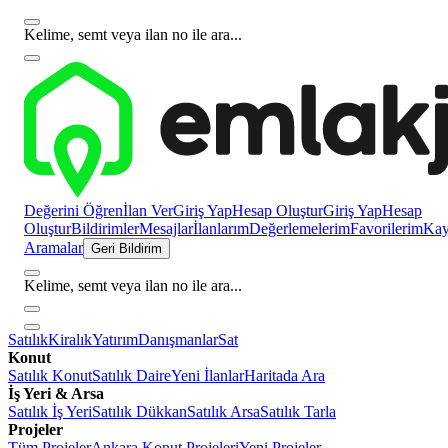
Kelime, semt veya ilan no ile ara...
Değerini Öğren
İlan Ver
Giriş Yap
Hesap Oluştur
Giriş Yap
Hesap
Oluştur
Bildirimler
Mesajlar
İlanlarım
Değerlemelerim
Favorilerim
Kayı
Aramalar
Geri Bildirim
Kelime, semt veya ilan no ile ara...
Satılık
Kiralık
Yatırım
Danışmanlar
Sat
Konut
Satılık Konut
Satılık Daire
Yeni İlanlar
Haritada Ara
İş Yeri & Arsa
Satılık İş Yeri
Satılık Dükkan
Satılık Arsa
Satılık Tarla
Projeler
Tüm Projeler
Ankara Konut Projeleri
Yeni Projeler