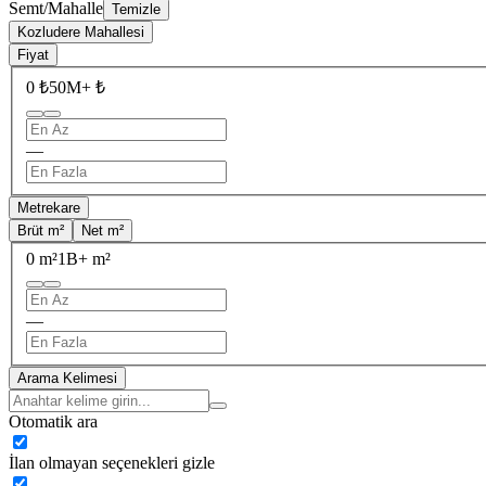
Semt/Mahalle
Temizle
Kozludere Mahallesi
Fiyat
0 ₺
50M+ ₺
—
Metrekare
Brüt m²
Net m²
0 m²
1B+ m²
—
Arama Kelimesi
Otomatik ara
İlan olmayan seçenekleri gizle