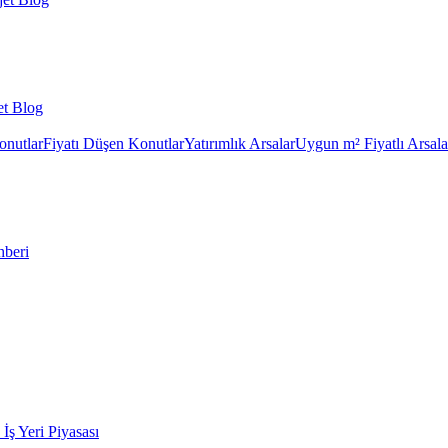
et Blog
onutlar
Fiyatı Düşen Konutlar
Yatırımlık Arsalar
Uygun m² Fiyatlı Arsala
hberi
k İş Yeri Piyasası