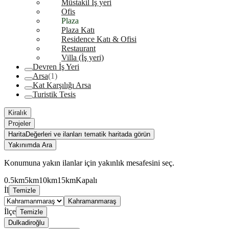
Müstakil İş yeri
Ofis
Plaza
Plaza Katı
Residence Katı & Ofisi
Restaurant
Villa (İş yeri)
Devren İş Yeri
Arsa
(1)
Kat Karşılığı Arsa
Turistik Tesis
Kiralık
Projeler
Harita
Değerleri ve ilanları tematik haritada görün
Yakınımda Ara
Konumuna yakın ilanlar için yakınlık mesafesini seç.
0.5km
5km
10km
15km
Kapalı
İl
Temizle
Kahramanmaraş
İlçe
Temizle
Dulkadiroğlu