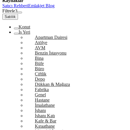
Kaynaklar
Satıcı Rehberi
Emlakjet Blog
Filtrele
3
Satılık
Konut
İş Yeri
Apartman Dairesi
Atölye
AVM
Benzin İstasyonu
Bina
Büfe
Büro
Çiftlik
Depo
Dükkan & Mağaza
Fabrika
Genel
Hastane
İmalathane
İşhanı
İşhanı Katı
Kafe & Bar
Kıraathane