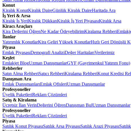
Konut
Kiralık Konut
Kiralık Daire
Günlük Kiralık Daire
Haritada Ara
İş Yeri & Arsa
Kiralık İş Yeri
Kiralık Dükkan
Kiralık İş Yeri Piyasası
Kiralık Arsa
Kiracı Araçları
Kira Değerini Öğren
Ne Kadar Ödeyebilirim
Kiralama Rehberi
Emlakj
İlanlar
Yatırımlık Konutlar
Kira Geliri Yüksek Konutlar
Hızlı Geri Dönüşlü K
Piyasa
Emlak Piyasası
Demografi Analizi
Değer Haritaları
Verilerimiz
Keşfet
Emlakjet Blog
Uzman Danışmanlar
GYF (Gayrimenkul Yatırım Fonu)
Rehberler
Satın Alma Rehberi
Satıcı Rehberi
Kiralama Rehberi
Konut Kredisi Re
Danışman Ara
Emlak Danışmanları
Emlak Ofisleri
Uzman Danışmanlar
Profesyoneller
Üyelik Paketleri
Reklam Çözümleri
Satış & Kiralama
Ücretsiz İlan Verin
Değerini Öğren
Danışman Bul
Uzman Danışmanlar
Profesyoneller
Üyelik Paketleri
Reklam Çözümleri
Piyasa
Satılık Konut Piyasası
Satılık Arsa Piyasası
Satılık Arazi Piyasası
Satılı