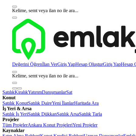
Kelime, semt veya ilan no ile ara...
Değerini Öğren
İlan Ver
Giriş Yap
Hesap Oluştur
Giriş Yap
Hesap O
Kelime, semt veya ilan no ile ara...
Satılık
Kiralık
Yatırım
Danışmanlar
Sat
Konut
Satılık Konut
Satılık Daire
Yeni İlanlar
Haritada Ara
İş Yeri & Arsa
Satılık İş Yeri
Satılık Dükkan
Satılık Arsa
Satılık Tarla
Projeler
Tüm Projeler
Ankara Konut Projeleri
Yeni Projeler
Kaynaklar
Satın Alma Rehberi
Konut Kredisi Rehberi
Uzman Danışmanlar
Emlakj