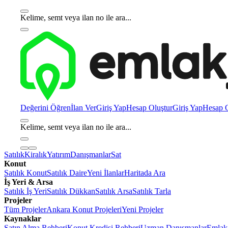
Kelime, semt veya ilan no ile ara...
Değerini Öğren
İlan Ver
Giriş Yap
Hesap Oluştur
Giriş Yap
Hesap O
Kelime, semt veya ilan no ile ara...
Satılık
Kiralık
Yatırım
Danışmanlar
Sat
Konut
Satılık Konut
Satılık Daire
Yeni İlanlar
Haritada Ara
İş Yeri & Arsa
Satılık İş Yeri
Satılık Dükkan
Satılık Arsa
Satılık Tarla
Projeler
Tüm Projeler
Ankara Konut Projeleri
Yeni Projeler
Kaynaklar
Satın Alma Rehberi
Konut Kredisi Rehberi
Uzman Danışmanlar
Emlakj