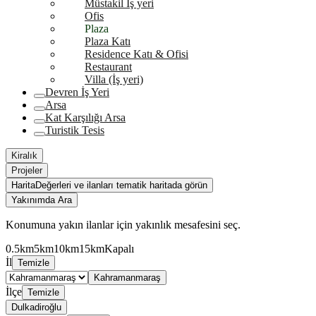
Müstakil İş yeri
Ofis
Plaza
Plaza Katı
Residence Katı & Ofisi
Restaurant
Villa (İş yeri)
Devren İş Yeri
Arsa
Kat Karşılığı Arsa
Turistik Tesis
Kiralık
Projeler
Harita
Değerleri ve ilanları tematik haritada görün
Yakınımda Ara
Konumuna yakın ilanlar için yakınlık mesafesini seç.
0.5km
5km
10km
15km
Kapalı
İl
Temizle
Kahramanmaraş
İlçe
Temizle
Dulkadiroğlu