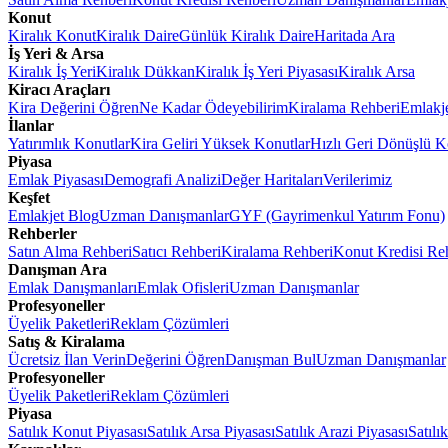
Konut
Kiralık Konut
Kiralık Daire
Günlük Kiralık Daire
Haritada Ara
İş Yeri & Arsa
Kiralık İş Yeri
Kiralık Dükkan
Kiralık İş Yeri Piyasası
Kiralık Arsa
Kiracı Araçları
Kira Değerini Öğren
Ne Kadar Ödeyebilirim
Kiralama Rehberi
Emlakj
İlanlar
Yatırımlık Konutlar
Kira Geliri Yüksek Konutlar
Hızlı Geri Dönüşlü K
Piyasa
Emlak Piyasası
Demografi Analizi
Değer Haritaları
Verilerimiz
Keşfet
Emlakjet Blog
Uzman Danışmanlar
GYF (Gayrimenkul Yatırım Fonu)
Rehberler
Satın Alma Rehberi
Satıcı Rehberi
Kiralama Rehberi
Konut Kredisi Re
Danışman Ara
Emlak Danışmanları
Emlak Ofisleri
Uzman Danışmanlar
Profesyoneller
Üyelik Paketleri
Reklam Çözümleri
Satış & Kiralama
Ücretsiz İlan Verin
Değerini Öğren
Danışman Bul
Uzman Danışmanlar
Profesyoneller
Üyelik Paketleri
Reklam Çözümleri
Piyasa
Satılık Konut Piyasası
Satılık Arsa Piyasası
Satılık Arazi Piyasası
Satılı