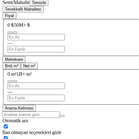
Semt/Mahalle
Temizle
Tevekkelli Mahallesi
Fiyat
0 ₺
50M+ ₺
—
Metrekare
Brüt m²
Net m²
0 m²
1B+ m²
—
Arama Kelimesi
Otomatik ara
İlan olmayan seçenekleri gizle