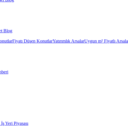
et Blog
onutlar
Fiyatı Düşen Konutlar
Yatırımlık Arsalar
Uygun m² Fiyatlı Arsala
hberi
k İş Yeri Piyasası