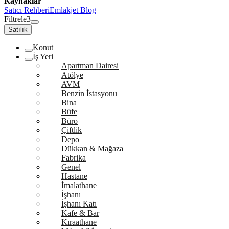
Kaynaklar
Satıcı Rehberi
Emlakjet Blog
Filtrele
3
Satılık
Konut
İş Yeri
Apartman Dairesi
Atölye
AVM
Benzin İstasyonu
Bina
Büfe
Büro
Çiftlik
Depo
Dükkan & Mağaza
Fabrika
Genel
Hastane
İmalathane
İşhanı
İşhanı Katı
Kafe & Bar
Kıraathane