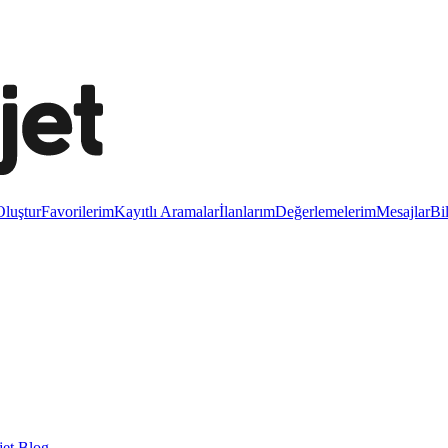
luştur
Favorilerim
Kayıtlı Aramalar
İlanlarım
Değerlemelerim
Mesajlar
Bi
et Blog