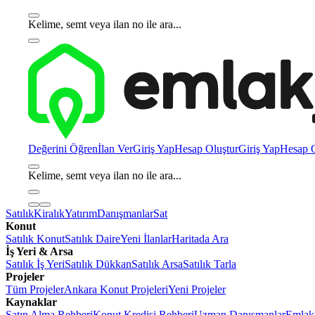
Kelime, semt veya ilan no ile ara...
Değerini Öğren
İlan Ver
Giriş Yap
Hesap Oluştur
Giriş Yap
Hesap O
Kelime, semt veya ilan no ile ara...
Satılık
Kiralık
Yatırım
Danışmanlar
Sat
Konut
Satılık Konut
Satılık Daire
Yeni İlanlar
Haritada Ara
İş Yeri & Arsa
Satılık İş Yeri
Satılık Dükkan
Satılık Arsa
Satılık Tarla
Projeler
Tüm Projeler
Ankara Konut Projeleri
Yeni Projeler
Kaynaklar
Satın Alma Rehberi
Konut Kredisi Rehberi
Uzman Danışmanlar
Emlakj