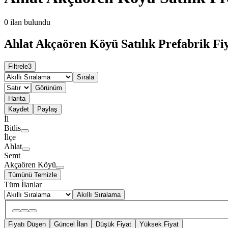
0
ilan bulundu
Ahlat Akçaören Köyü Satılık Prefabrik Fiy
Filtrele
3
Sırala
Görünüm
Harita
Kaydet
Paylaş
İl
Bitlis
İlçe
Ahlat
Semt
Akçaören Köyü
Tümünü Temizle
Tüm İlanlar
Akıllı Sıralama
Fiyatı Düşen
Güncel İlan
Düşük Fiyat
Yüksek Fiyat