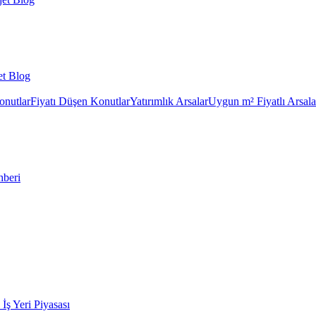
et Blog
onutlar
Fiyatı Düşen Konutlar
Yatırımlık Arsalar
Uygun m² Fiyatlı Arsala
hberi
k İş Yeri Piyasası