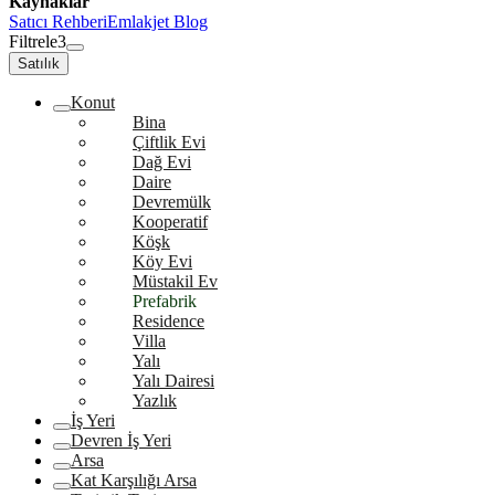
Kaynaklar
Satıcı Rehberi
Emlakjet Blog
Filtrele
3
Satılık
Konut
Bina
Çiftlik Evi
Dağ Evi
Daire
Devremülk
Kooperatif
Köşk
Köy Evi
Müstakil Ev
Prefabrik
Residence
Villa
Yalı
Yalı Dairesi
Yazlık
İş Yeri
Devren İş Yeri
Arsa
Kat Karşılığı Arsa