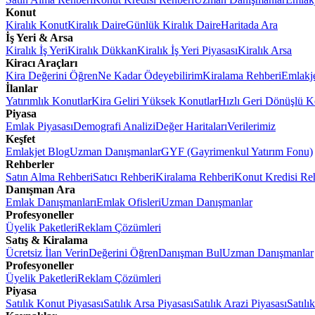
Konut
Kiralık Konut
Kiralık Daire
Günlük Kiralık Daire
Haritada Ara
İş Yeri & Arsa
Kiralık İş Yeri
Kiralık Dükkan
Kiralık İş Yeri Piyasası
Kiralık Arsa
Kiracı Araçları
Kira Değerini Öğren
Ne Kadar Ödeyebilirim
Kiralama Rehberi
Emlakj
İlanlar
Yatırımlık Konutlar
Kira Geliri Yüksek Konutlar
Hızlı Geri Dönüşlü K
Piyasa
Emlak Piyasası
Demografi Analizi
Değer Haritaları
Verilerimiz
Keşfet
Emlakjet Blog
Uzman Danışmanlar
GYF (Gayrimenkul Yatırım Fonu)
Rehberler
Satın Alma Rehberi
Satıcı Rehberi
Kiralama Rehberi
Konut Kredisi Re
Danışman Ara
Emlak Danışmanları
Emlak Ofisleri
Uzman Danışmanlar
Profesyoneller
Üyelik Paketleri
Reklam Çözümleri
Satış & Kiralama
Ücretsiz İlan Verin
Değerini Öğren
Danışman Bul
Uzman Danışmanlar
Profesyoneller
Üyelik Paketleri
Reklam Çözümleri
Piyasa
Satılık Konut Piyasası
Satılık Arsa Piyasası
Satılık Arazi Piyasası
Satılı