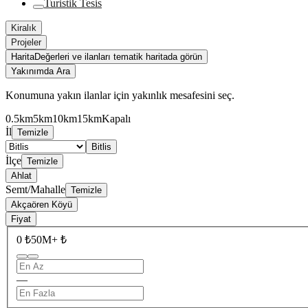
Turistik Tesis
Kiralık
Projeler
Harita
Değerleri ve ilanları tematik haritada görün
Yakınımda Ara
Konumuna yakın ilanlar için yakınlık mesafesini seç.
0.5km
5km
10km
15km
Kapalı
İl
Temizle
Bitlis
İlçe
Temizle
Ahlat
Semt/Mahalle
Temizle
Akçaören Köyü
Fiyat
0 ₺
50M+ ₺
—