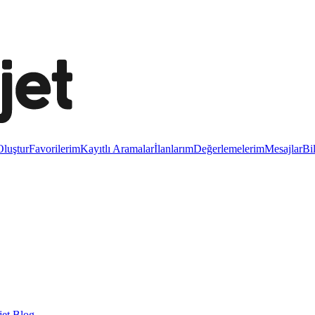
luştur
Favorilerim
Kayıtlı Aramalar
İlanlarım
Değerlemelerim
Mesajlar
Bi
et Blog