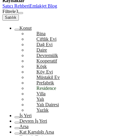
Kaynaklar
Satıcı Rehberi
Emlakjet Blog
Filtrele
3
Satılık
Konut
Bina
Çiftlik Evi
Dağ Evi
Daire
Devremülk
Kooperatif
Köşk
Köy Evi
Müstakil Ev
Prefabrik
Residence
Villa
Yalı
Yalı Dairesi
Yazlık
İş Yeri
Devren İş Yeri
Arsa
Kat Karşılığı Arsa