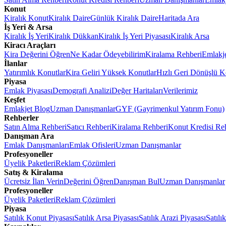
Konut
Kiralık Konut
Kiralık Daire
Günlük Kiralık Daire
Haritada Ara
İş Yeri & Arsa
Kiralık İş Yeri
Kiralık Dükkan
Kiralık İş Yeri Piyasası
Kiralık Arsa
Kiracı Araçları
Kira Değerini Öğren
Ne Kadar Ödeyebilirim
Kiralama Rehberi
Emlakj
İlanlar
Yatırımlık Konutlar
Kira Geliri Yüksek Konutlar
Hızlı Geri Dönüşlü K
Piyasa
Emlak Piyasası
Demografi Analizi
Değer Haritaları
Verilerimiz
Keşfet
Emlakjet Blog
Uzman Danışmanlar
GYF (Gayrimenkul Yatırım Fonu)
Rehberler
Satın Alma Rehberi
Satıcı Rehberi
Kiralama Rehberi
Konut Kredisi Re
Danışman Ara
Emlak Danışmanları
Emlak Ofisleri
Uzman Danışmanlar
Profesyoneller
Üyelik Paketleri
Reklam Çözümleri
Satış & Kiralama
Ücretsiz İlan Verin
Değerini Öğren
Danışman Bul
Uzman Danışmanlar
Profesyoneller
Üyelik Paketleri
Reklam Çözümleri
Piyasa
Satılık Konut Piyasası
Satılık Arsa Piyasası
Satılık Arazi Piyasası
Satılı