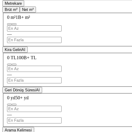
Metrekare
Brüt m²
Net m²
0 m²
1B+ m²
—
Kira Geliri
AI
0 TL
100B+ TL
—
Geri Dönüş Süresi
AI
0 yıl
50+ yıl
—
Arama Kelimesi