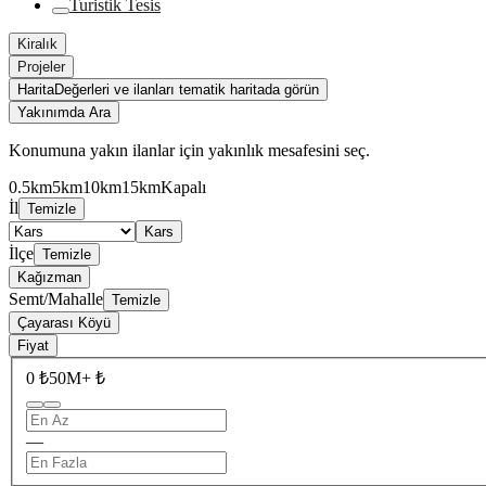
Turistik Tesis
Kiralık
Projeler
Harita
Değerleri ve ilanları tematik haritada görün
Yakınımda Ara
Konumuna yakın ilanlar için yakınlık mesafesini seç.
0.5km
5km
10km
15km
Kapalı
İl
Temizle
Kars
İlçe
Temizle
Kağızman
Semt/Mahalle
Temizle
Çayarası Köyü
Fiyat
0 ₺
50M+ ₺
—