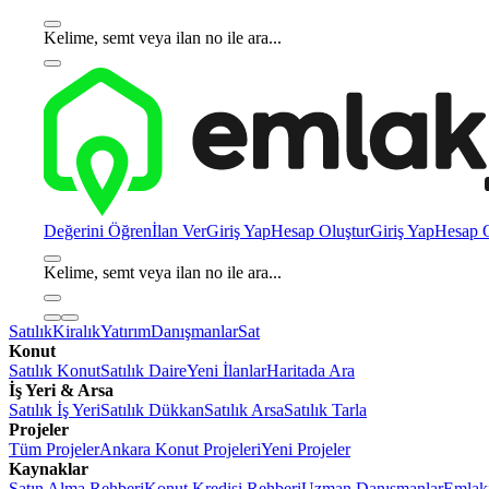
Kelime, semt veya ilan no ile ara...
Değerini Öğren
İlan Ver
Giriş Yap
Hesap Oluştur
Giriş Yap
Hesap O
Kelime, semt veya ilan no ile ara...
Satılık
Kiralık
Yatırım
Danışmanlar
Sat
Konut
Satılık Konut
Satılık Daire
Yeni İlanlar
Haritada Ara
İş Yeri & Arsa
Satılık İş Yeri
Satılık Dükkan
Satılık Arsa
Satılık Tarla
Projeler
Tüm Projeler
Ankara Konut Projeleri
Yeni Projeler
Kaynaklar
Satın Alma Rehberi
Konut Kredisi Rehberi
Uzman Danışmanlar
Emlakj