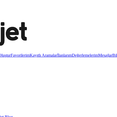
luştur
Favorilerim
Kayıtlı Aramalar
İlanlarım
Değerlemelerim
Mesajlar
Bi
et Blog