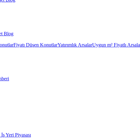
et Blog
onutlar
Fiyatı Düşen Konutlar
Yatırımlık Arsalar
Uygun m² Fiyatlı Arsala
hberi
k İş Yeri Piyasası