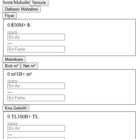
Semt/Mahalle
Temizle
Dalbastı Mahallesi
Fiyat
0 ₺
50M+ ₺
—
Metrekare
Brüt m²
Net m²
0 m²
1B+ m²
—
Kira Geliri
AI
0 TL
100B+ TL
—