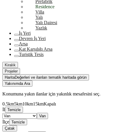
Prefabrik
Residence
Villa
Yalı
Yalı Dairesi
Yazlık
İş Yeri
Devren İş Yeri
Arsa
Kat Karşılığı Arsa
Turistik Tesis
Kiralık
Projeler
Harita
Değerleri ve ilanları tematik haritada görün
Yakınımda Ara
Konumuna yakın ilanlar için yakınlık mesafesini seç.
0.5km
5km
10km
15km
Kapalı
İl
Temizle
Van
İlçe
Temizle
Çatak