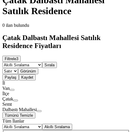
Satılık Residence
0
ilan bulundu
Çatak Dalbastı Mahallesi Satılık
Residence Fiyatları
Filtrele
3
Sırala
Görünüm
Paylaş
Kaydet
İl
Van
İlçe
Çatak
Semt
Dalbastı Mahallesi
Tümünü Temizle
Tüm İlanlar
Akıllı Sıralama