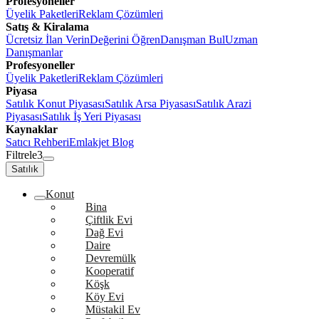
Profesyoneller
Üyelik Paketleri
Reklam Çözümleri
Satış & Kiralama
Ücretsiz İlan Verin
Değerini Öğren
Danışman Bul
Uzman
Danışmanlar
Profesyoneller
Üyelik Paketleri
Reklam Çözümleri
Piyasa
Satılık Konut Piyasası
Satılık Arsa Piyasası
Satılık Arazi
Piyasası
Satılık İş Yeri Piyasası
Kaynaklar
Satıcı Rehberi
Emlakjet Blog
Filtrele
3
Satılık
Konut
Bina
Çiftlik Evi
Dağ Evi
Daire
Devremülk
Kooperatif
Köşk
Köy Evi
Müstakil Ev