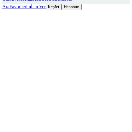
Ara
Favorilerim
İlan Ver
Keşfet
Hesabım