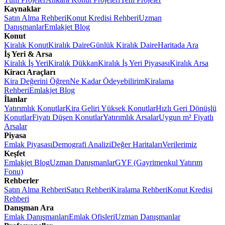
Kaynaklar
Satın Alma Rehberi
Konut Kredisi Rehberi
Uzman
Danışmanlar
Emlakjet Blog
Konut
Kiralık Konut
Kiralık Daire
Günlük Kiralık Daire
Haritada Ara
İş Yeri & Arsa
Kiralık İş Yeri
Kiralık Dükkan
Kiralık İş Yeri Piyasası
Kiralık Arsa
Kiracı Araçları
Kira Değerini Öğren
Ne Kadar Ödeyebilirim
Kiralama
Rehberi
Emlakjet Blog
İlanlar
Yatırımlık Konutlar
Kira Geliri Yüksek Konutlar
Hızlı Geri Dönüşlü
Konutlar
Fiyatı Düşen Konutlar
Yatırımlık Arsalar
Uygun m² Fiyatlı
Arsalar
Piyasa
Emlak Piyasası
Demografi Analizi
Değer Haritaları
Verilerimiz
Keşfet
Emlakjet Blog
Uzman Danışmanlar
GYF (Gayrimenkul Yatırım
Fonu)
Rehberler
Satın Alma Rehberi
Satıcı Rehberi
Kiralama Rehberi
Konut Kredisi
Rehberi
Danışman Ara
Emlak Danışmanları
Emlak Ofisleri
Uzman Danışmanlar