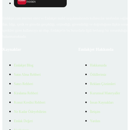
İNDİRİN
Emlakjet.com internet sitesi ve Emlakjet mobil uygulamalarında kullanıcılar tarafından sağlana
ilan, bilgi, içerik ve görselin gerçekliği, orijinalliği, güvenilirliği ve doğruluğuna ilişkin soru
içerikleri giren kullanıcıya ait olup, Emlakjet'in bu hususlarla ilgili herhangi bir sorumluluğu
bulunmamaktadır.
Kaynaklar
Emlakjet Hakkında
Emlakjet Blog
Hakkımızda
Satın Alma Rehberi
Ödüllerimiz
Satıcı Rehberi
Reklam Çözümleri
Kiralama Rehberi
Kurumsal Materyaller
Konut Kredisi Rehberi
İnsan Kaynakları
Ne Kadar Ödeyebilirim
İletişim
Emlak Değeri
Yardım