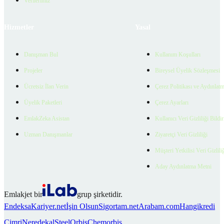
Verilerimiz
Hizmetler
Yasal
Danışman Bul
Kullanım Koşulları
Projeler
Bireysel Üyelik Sözleşmesi
Ücretsiz İlan Verin
Çerez Politikası ve Aydınlat
Üyelik Paketleri
Çerez Ayarları
EmlakZeka Asistan
Kullanıcı Veri Gizliliği Bildi
Uzman Danışmanlar
Ziyaretçi Veri Gizliliği
Müşteri Yetkilisi Veri Gizlili
Aday Aydınlatma Metni
Emlakjet bir
grup şirketidir.
Endeksa
Kariyer.net
İşin Olsun
Sigortam.net
Arabam.com
Hangikredi
Cimri
Neredekal
SteelOrbis
Chemorbis