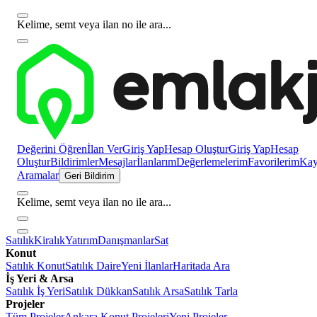
Kelime, semt veya ilan no ile ara...
Değerini Öğren
İlan Ver
Giriş Yap
Hesap Oluştur
Giriş Yap
Hesap
Oluştur
Bildirimler
Mesajlar
İlanlarım
Değerlemelerim
Favorilerim
Kayı
Aramalar
Geri Bildirim
Kelime, semt veya ilan no ile ara...
Satılık
Kiralık
Yatırım
Danışmanlar
Sat
Konut
Satılık Konut
Satılık Daire
Yeni İlanlar
Haritada Ara
İş Yeri & Arsa
Satılık İş Yeri
Satılık Dükkan
Satılık Arsa
Satılık Tarla
Projeler
Tüm Projeler
Ankara Konut Projeleri
Yeni Projeler