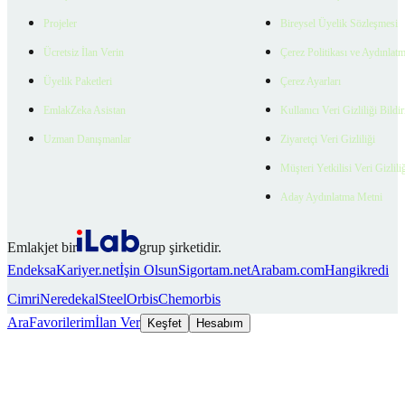
Projeler
Bireysel Üyelik Sözleşmesi
Ücretsiz İlan Verin
Çerez Politikası ve Aydınlat
Üyelik Paketleri
Çerez Ayarları
EmlakZeka Asistan
Kullanıcı Veri Gizliliği Bildi
Uzman Danışmanlar
Ziyaretçi Veri Gizliliği
Müşteri Yetkilisi Veri Gizlili
Aday Aydınlatma Metni
Emlakjet bir
grup şirketidir.
Endeksa
Kariyer.net
İşin Olsun
Sigortam.net
Arabam.com
Hangikredi
Cimri
Neredekal
SteelOrbis
Chemorbis
Ara
Favorilerim
İlan Ver
Keşfet
Hesabım