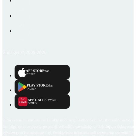
Emlakjet © 2006-2026
APP STORE
'dan
İNDİRİN
PLAY STORE
'dan
İNDİRİN
APP GALLERY
'den
İNDİRİN
Emlakjet.com internet sitesi ve Emlakjet mobil uygulamalarında kullanıcılar tarafından sağlana
ilan, bilgi, içerik ve görselin gerçekliği, orijinalliği, güvenilirliği ve doğruluğuna ilişkin soru
içerikleri giren kullanıcıya ait olup, Emlakjet'in bu hususlarla ilgili herhangi bir sorumluluğu