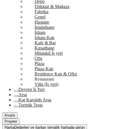
Depo
Dükkan & Mağaza
Fabrika
Genel
Hastane
İmalathane
İşhanı
İşhanı Katı
Kafe & Bar
Kıraathane
Müstakil İş yeri
Ofis
Plaza
Plaza Katı
Residence Katı & Ofisi
Restaurant
Villa (İş yeri)
Devren İş Yeri
Arsa
Kat Karşılığı Arsa
Turistik Tesis
Kiralık
Projeler
Harita
Değerleri ve ilanları tematik haritada görün