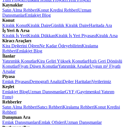
Kaynaklar
Satın Alma Rehberi
Konut Kredisi Rehberi
Uzman
Danışmanlar
Emlakjet Blog
Konut
Kiralık Konut
Kiralık Daire
Günlük Kiralık Daire
Haritada Ara
İş Yeri & Arsa
Kiralık İş Yeri
Kiralık Dükkan
Kiralık İş Yeri Piyasası
Kiralık Arsa
Kiracı Araçları
Kira Değerini Öğren
Ne Kadar Ödeyebilirim
Kiralama
Rehberi
Emlakjet Blog
İlanlar
Yatırımlık Konutlar
Kira Geliri Yüksek Konutlar
Hızlı Geri Dönüşlü
Konutlar
Fiyatı Düşen Konutlar
Yatırımlık Arsalar
Uygun m² Fiyatlı
Arsalar
Piyasa
Emlak Piyasası
Demografi Analizi
Değer Haritaları
Verilerimiz
Keşfet
Emlakjet Blog
Uzman Danışmanlar
GYF (Gayrimenkul Yatırım
Fonu)
Rehberler
Satın Alma Rehberi
Satıcı Rehberi
Kiralama Rehberi
Konut Kredisi
Rehberi
Danışman Ara
Emlak Danışmanları
Emlak Ofisleri
Uzman Danışmanlar