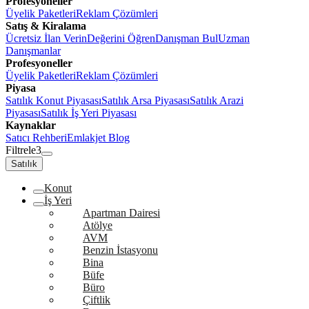
Profesyoneller
Üyelik Paketleri
Reklam Çözümleri
Satış & Kiralama
Ücretsiz İlan Verin
Değerini Öğren
Danışman Bul
Uzman
Danışmanlar
Profesyoneller
Üyelik Paketleri
Reklam Çözümleri
Piyasa
Satılık Konut Piyasası
Satılık Arsa Piyasası
Satılık Arazi
Piyasası
Satılık İş Yeri Piyasası
Kaynaklar
Satıcı Rehberi
Emlakjet Blog
Filtrele
3
Satılık
Konut
İş Yeri
Apartman Dairesi
Atölye
AVM
Benzin İstasyonu
Bina
Büfe
Büro
Çiftlik