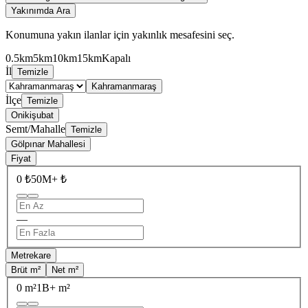
Yakınımda Ara
Konumuna yakın ilanlar için yakınlık mesafesini seç.
0.5km
5km
10km
15km
Kapalı
İl
Temizle
Kahramanmaraş
İlçe
Temizle
Onikişubat
Semt/Mahalle
Temizle
Gölpınar Mahallesi
Fiyat
0 ₺
50M+ ₺
—
Metrekare
Brüt m²
Net m²
0 m²
1B+ m²