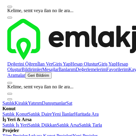
Kelime, semt veya ilan no ile ara...
Değerini Öğren
İlan Ver
Giriş Yap
Hesap Oluştur
Giriş Yap
Hesap
Oluştur
Bildirimler
Mesajlar
İlanlarım
Değerlemelerim
Favorilerim
Kayı
Aramalar
Geri Bildirim
Kelime, semt veya ilan no ile ara...
Satılık
Kiralık
Yatırım
Danışmanlar
Sat
Konut
Satılık Konut
Satılık Daire
Yeni İlanlar
Haritada Ara
İş Yeri & Arsa
Satılık İş Yeri
Satılık Dükkan
Satılık Arsa
Satılık Tarla
Projeler
Tüm Projeler
Ankara Konut Projeleri
Yeni Projeler