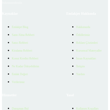
bulunmamaktadır.
Kaynaklar
Emlakjet Hakkında
Emlakjet Blog
Hakkımızda
Satın Alma Rehberi
Ödüllerimiz
Satıcı Rehberi
Reklam Çözümleri
Kiralama Rehberi
Kurumsal Materyaller
Konut Kredisi Rehberi
İnsan Kaynakları
Ne Kadar Ödeyebilirim
İletişim
Emlak Değeri
Yardım
Verilerimiz
Hizmetler
Yasal
Danışman Bul
Kullanım Koşulları