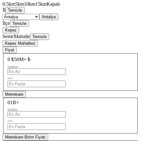
0.5km
5km
10km
15km
Kapalı
İl
Temizle
Antalya
İlçe
Temizle
Kepez
Semt/Mahalle
Temizle
Kepez Mahallesi
Fiyat
0 ₺
50M+ ₺
—
Metrekare
0
1B+
—
Metrekare Birim Fiyatı