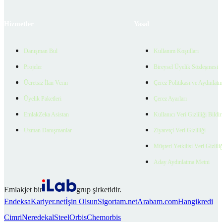
Hizmetler
Yasal
Danışman Bul
Kullanım Koşulları
Projeler
Bireysel Üyelik Sözleşmesi
Ücretsiz İlan Verin
Çerez Politikası ve Aydınlat
Üyelik Paketleri
Çerez Ayarları
EmlakZeka Asistan
Kullanıcı Veri Gizliliği Bildi
Uzman Danışmanlar
Ziyaretçi Veri Gizliliği
Müşteri Yetkilisi Veri Gizlili
Aday Aydınlatma Metni
Emlakjet bir
grup şirketidir.
Endeksa
Kariyer.net
İşin Olsun
Sigortam.net
Arabam.com
Hangikredi
Cimri
Neredekal
SteelOrbis
Chemorbis