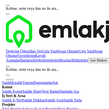
Kelime, semt veya ilan no ile ara...
Değerini Öğren
İlan Ver
Giriş Yap
Hesap Oluştur
Giriş Yap
Hesap
Oluştur
Favorilerim
Kayıtlı
Aramalar
İlanlarım
Değerlemelerim
Mesajlar
Bildirimler
Geri Bildirim
Kelime, semt veya ilan no ile ara...
Satılık
Kiralık
Yatırım
Danışmanlar
Sat
Konut
Satılık Konut
Satılık Daire
Yeni İlanlar
Haritada Ara
İş Yeri & Arsa
Satılık İş Yeri
Satılık Dükkan
Satılık Arsa
Satılık Tarla
Projeler
Tüm Projeler
Ankara Konut Projeleri
Yeni Projeler