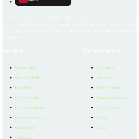
İNDİRİN
Emlakjet.com internet sitesi ve Emlakjet mobil uygulamalarında kullanıcılar tarafından sağlana
ilan, bilgi, içerik ve görselin gerçekliği, orijinalliği, güvenilirliği ve doğruluğuna ilişkin soru
içerikleri giren kullanıcıya ait olup, Emlakjet'in bu hususlarla ilgili herhangi bir sorumluluğu
bulunmamaktadır.
Kaynaklar
Emlakjet Hakkında
Emlakjet Blog
Hakkımızda
Satın Alma Rehberi
Ödüllerimiz
Satıcı Rehberi
Reklam Çözümleri
Kiralama Rehberi
Kurumsal Materyaller
Konut Kredisi Rehberi
İnsan Kaynakları
Ne Kadar Ödeyebilirim
İletişim
Emlak Değeri
Yardım
Verilerimiz