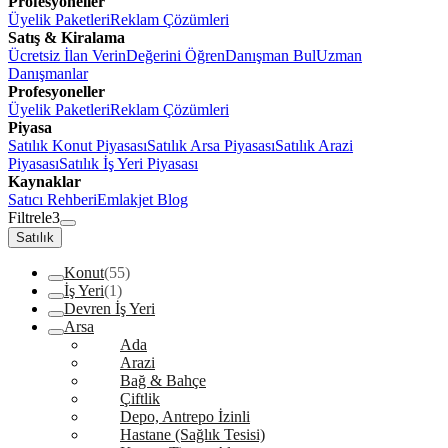
Profesyoneller
Üyelik Paketleri
Reklam Çözümleri
Satış & Kiralama
Ücretsiz İlan Verin
Değerini Öğren
Danışman Bul
Uzman
Danışmanlar
Profesyoneller
Üyelik Paketleri
Reklam Çözümleri
Piyasa
Satılık Konut Piyasası
Satılık Arsa Piyasası
Satılık Arazi
Piyasası
Satılık İş Yeri Piyasası
Kaynaklar
Satıcı Rehberi
Emlakjet Blog
Filtrele
3
Satılık
Konut
(55)
İş Yeri
(1)
Devren İş Yeri
Arsa
Ada
Arazi
Bağ & Bahçe
Çiftlik
Depo, Antrepo İzinli
Hastane (Sağlık Tesisi)