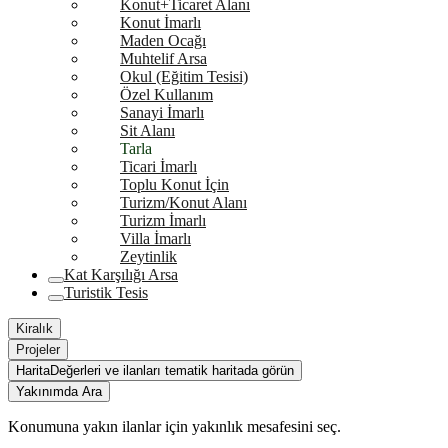
Konut+Ticaret Alanı
Konut İmarlı
Maden Ocağı
Muhtelif Arsa
Okul (Eğitim Tesisi)
Özel Kullanım
Sanayi İmarlı
Sit Alanı
Tarla
Ticari İmarlı
Toplu Konut İçin
Turizm/Konut Alanı
Turizm İmarlı
Villa İmarlı
Zeytinlik
Kat Karşılığı Arsa
Turistik Tesis
Kiralık
Projeler
Harita
Değerleri ve ilanları tematik haritada görün
Yakınımda Ara
Konumuna yakın ilanlar için yakınlık mesafesini seç.