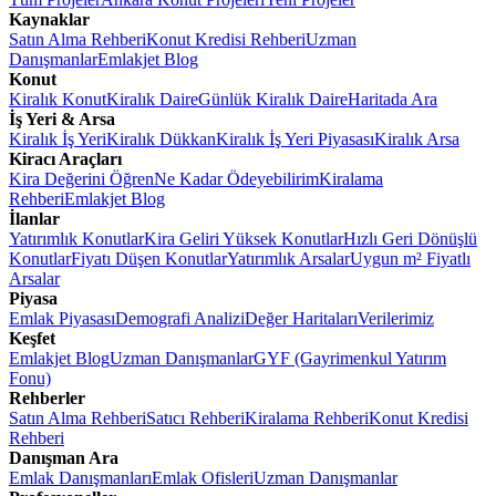
Kaynaklar
Satın Alma Rehberi
Konut Kredisi Rehberi
Uzman
Danışmanlar
Emlakjet Blog
Konut
Kiralık Konut
Kiralık Daire
Günlük Kiralık Daire
Haritada Ara
İş Yeri & Arsa
Kiralık İş Yeri
Kiralık Dükkan
Kiralık İş Yeri Piyasası
Kiralık Arsa
Kiracı Araçları
Kira Değerini Öğren
Ne Kadar Ödeyebilirim
Kiralama
Rehberi
Emlakjet Blog
İlanlar
Yatırımlık Konutlar
Kira Geliri Yüksek Konutlar
Hızlı Geri Dönüşlü
Konutlar
Fiyatı Düşen Konutlar
Yatırımlık Arsalar
Uygun m² Fiyatlı
Arsalar
Piyasa
Emlak Piyasası
Demografi Analizi
Değer Haritaları
Verilerimiz
Keşfet
Emlakjet Blog
Uzman Danışmanlar
GYF (Gayrimenkul Yatırım
Fonu)
Rehberler
Satın Alma Rehberi
Satıcı Rehberi
Kiralama Rehberi
Konut Kredisi
Rehberi
Danışman Ara
Emlak Danışmanları
Emlak Ofisleri
Uzman Danışmanlar